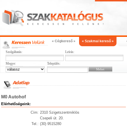
« Cégkereső »
« Szakmai kereső »
Szolgáltatás:
Leírás:
Megye:
Település:
M0 Autohof
Elérhetőségeink:
Cím:
2310 Szigetszentmiklós
Csepeli út. 20.
Tel.:
(30) 9515280