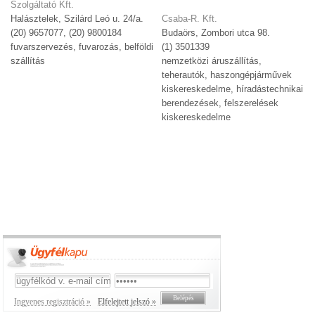
Szolgáltató Kft.
Halásztelek, Szilárd Leó u. 24/a.
Csaba-R. Kft.
(20) 9657077, (20) 9800184
Budaörs, Zombori utca 98.
fuvarszervezés, fuvarozás, belföldi
(1) 3501339
szállítás
nemzetközi áruszállítás,
teherautók, haszongépjárművek
kiskereskedelme, híradástechnikai
berendezések, felszerelések
kiskereskedelme
Ingyenes regisztráció »
Elfelejtett jelszó »