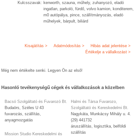
Kulcsszavak:
kenworth, szauna, műhely, zuhanyozó, eladó
ingatlan, parkoló, fürdő, volvo kamion, konditerem,
m0 autópálya, pince, szállítmányozás, eladó
műhelyek, bárpult, biliárd
Kisajátítás >
Adatmódosítás >
Hibás adat jelentése >
Értékelje a vállalkozást >
Még nem értékelte senki. Legyen Ön az első!
Hasonló tevékenységű cégek és vállalkozások a közelben
Bacsó Szolgáltató és Fuvarozó Bt.
Halmi és Társa Fuvarozo,
Budaörs, Széles U 43
Szolgáltató és Kereskedelmi Bt.
fuvarozás, szállítás,
Nagykáta, Munkácsy Mihály u. 4.
anyagmozgatás
(29) 441732
áruszállítás, logisztika, belföldi
szállítás
Mission Studio Kereskedelmi és