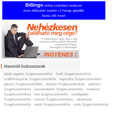
Billingo
online számlázó rendszer
éves előfizetés esetén +2 hónap ajándék
fizess elő most!
Hasonló kulcsszavak
eladó ingatlan Szigetszentmiklós
fürdő Szigetszentmiklós
szállítmányozás Szigetszentmiklós
logisztika Szigetszentmiklós
jakuzzi Szigetszentmiklós
étterem Szigetszentmiklós
wellness
Szigetszentmiklós
kereskedelem Szigetszentmiklós
medence
Szigetszentmiklós
kert Szigetszentmiklós
vendéglátás
Szigetszentmiklós
kamion Szigetszentmiklós
raktározás
Szigetszentmiklós
eladó Szigetszentmiklós
iroda Szigetszentmiklós