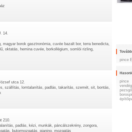
ház
. 14.
ng, magyar borok gasztronómia, cuvée bazalt bor, terra benedicta,
ű, oktatás, hemina cuvée, borkollégium, somlói rizling,
További
pince 
Hasonl
pince
József utca 12.
vendég
és, szállítás, lomtalanítás, padlás, takarítás, szemét, sit, bontás,
pezsg
k
borosp
építőip
t 210.
mtalanítás, padlás, kézi, munkák, páncálszekrény, zongora,
zgatás, butormozgatás, pianino, mozgatás