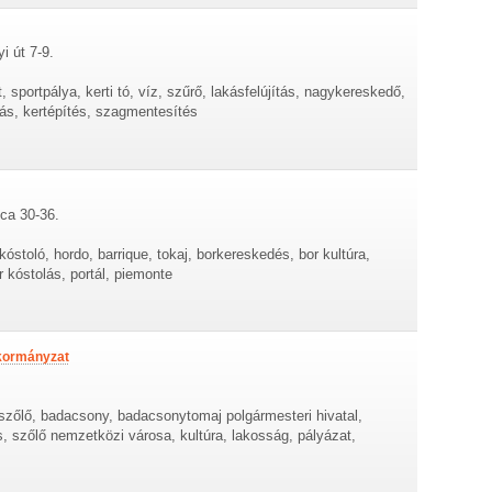
i út 7-9.
, sportpálya, kerti tó, víz, szűrő, lakásfelújítás, nagykereskedő,
ítás, kertépítés, szagmentesítés
tca 30-36.
kóstoló, hordo, barrique, tokaj, borkereskedés, bor kultúra,
 kóstolás, portál, piemonte
kormányzat
 szőlő, badacsony, badacsonytomaj polgármesteri hivatal,
, szőlő nemzetközi városa, kultúra, lakosság, pályázat,