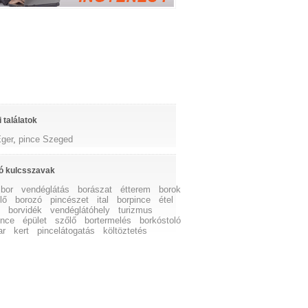
 találatok
Eger
,
pince Szeged
ó kulcsszavak
bor
vendéglátás
borászat
étterem
borok
lő
borozó
pincészet
ital
borpince
étel
ő
borvidék
vendéglátóhely
turizmus
ince
épület
szőlő
bortermelés
borkóstoló
ar
kert
pincelátogatás
költöztetés