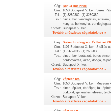
Cég:
Bor La Bor Pince
Cím:
1053 Budapest V. ker., Veres Pál
Tel.:
(1) 3280382, (1) 3280382
Tev.:
pince, bor, vendéglátás, étterem, 
konyha, borkonyha, vendégfogadás
Körzet:
Budapest V. ker.
Tovább a részletes cégadatokhoz »
Cég:
Dolium Hordógyártó És Faipari Kft
Cím:
1107 Budapest X. ker., Szállás ut
Tel.:
(1) 2652036, (1) 2652036
Tev.:
pince, bor, borászat, boros pince,
hordogyartas, akac, donga, faipar
Körzet:
Budapest X. ker.
Tovább a részletes cégadatokhoz »
Cég:
Véptech Kft.
Cím:
1053 Budapest V. ker., Múzeum kö
Tev.:
pince, épület, építőipar, fal, építé
burkolat, generálkivitelezés, tetőt
Körzet:
Budapest V. ker.
Tovább a részletes cégadatokhoz »
Cég: