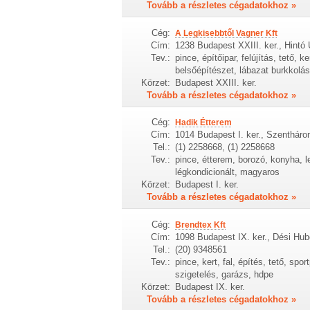
Tovább a részletes cégadatokhoz »
Cég:
A Legkisebbtől Vagner Kft
Cím:
1238 Budapest XXIII. ker., Hintó 
Tev.:
pince, építőipar, felújítás, tető, k
belsőépítészet, lábazat burkkolás,
Körzet:
Budapest XXIII. ker.
Tovább a részletes cégadatokhoz »
Cég:
Hadik Étterem
Cím:
1014 Budapest I. ker., Szentháro
Tel.:
(1) 2258668, (1) 2258668
Tev.:
pince, étterem, borozó, konyha, 
légkondicionált, magyaros
Körzet:
Budapest I. ker.
Tovább a részletes cégadatokhoz »
Cég:
Brendtex Kft
Cím:
1098 Budapest IX. ker., Dési Hub
Tel.:
(20) 9348561
Tev.:
pince, kert, fal, építés, tető, spor
szigetelés, garázs, hdpe
Körzet:
Budapest IX. ker.
Tovább a részletes cégadatokhoz »