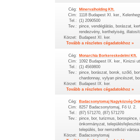
Cég:
Minervalholding Kft.
Cím:
1118 Budapest XI. ker., Kelenhegy
Tel.:
(1) 2090500
Tev.:
pince, vendéglátás, borászat, kert
rendezvény, kerthelyiség, illatos
Körzet:
Budapest XI. ker.
Tovább a részletes cégadatokhoz »
Cég:
Monarchia Borkereskedelmi Kft.
Cím:
1092 Budapest IX. ker., Kinizsi u
Tel.:
(1) 4569800
Tev.:
pince, borászat, borok, szőlő, bor
chardonnay, vylyan pincészet, bor
Körzet:
Budapest IX. ker.
Tovább a részletes cégadatokhoz »
Cég:
Badacsonytomaj Nagyközség Ön
Cím:
8257 Badacsonytomaj, Fő U. 2.
Tel.:
(87) 571270, (87) 571270
Tev.:
pince, bor, turizmus, borospince,
önkormányzat, településfejlesztés
település, bor nemzetközi városa
Körzet:
Badacsonytomaj