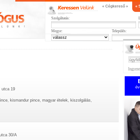
« Cégkereső »
« 
Szolgáltatás:
L
Megye:
Település:
Ingyenes
év
 utca 19
pince, kismandur pince, magyar ételek, kiszolgálás,
utca 30/A