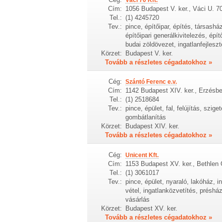
Váci 70 Kft.
Cím:
1056 Budapest V. ker., Váci U. 7
Tel.:
(1) 4245720
Tev.:
pince, építőipar, építés, társasház
építőipari generálkivitelezés, építő
budai zöldövezet, ingatlanfejlesz
Körzet:
Budapest V. ker.
Tovább a részletes cégadatokhoz »
Cég:
Szántó Ferenc e.v.
Cím:
1142 Budapest XIV. ker., Erzésbet
Tel.:
(1) 2518684
Tev.:
pince, épület, fal, felújítás, szig
gombátlanítás
Körzet:
Budapest XIV. ker.
Tovább a részletes cégadatokhoz »
Cég:
Unicent Kft.
Cím:
1153 Budapest XV. ker., Bethlen 
Tel.:
(1) 3061017
Tev.:
pince, épület, nyaraló, lakóház, i
vétel, ingatlanközvetítés, préshá
vásárlás
Körzet:
Budapest XV. ker.
Tovább a részletes cégadatokhoz »