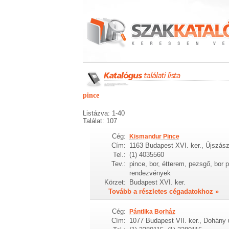
pince
Listázva: 1-40
Találat: 107
Cég:
Kismandur Pince
Cím:
1163 Budapest XVI. ker., Újszász
Tel.:
(1) 4035560
Tev.:
pince, bor, étterem, pezsgő, bor 
rendezvények
Körzet:
Budapest XVI. ker.
Tovább a részletes cégadatokhoz »
Cég:
Pántlika Borház
Cím:
1077 Budapest VII. ker., Dohány 