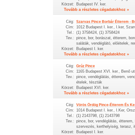
Körzet:
Budapest IV. ker.
Tovább a részletes cégadatokhoz »
Cég:
Szarvas Pince Borbár Étterem - 
Cím:
1012 Budapest I. ker., I.ker, Szar
Tel.:
(1) 3758424, (1) 3758424
Tev.:
pince, bor, borászat, étterem, bor
saláták, vendéglátó, előételek, 
Körzet:
Budapest I. ker.
Tovább a részletes cégadatokhoz »
Cég:
Grúz Pince
Cím:
1165 Budapest XVI. ker., Benő ut
Tev.:
pince, vendéglátás, étterem, vendé
ételek, tészták
Körzet:
Budapest XVI. ker.
Tovább a részletes cégadatokhoz »
Cég:
Vörös Ördög Pince-Étterem És Ke
Cím:
1014 Budapest I. ker., I.Ker, Ors
Tel.:
(1) 2143798, (1) 2143798
Tev.:
pince, bor, vendéglátás, étterem, 
szervezés, kerthelyiség, terasz, i
Körzet:
Budapest I. ker.