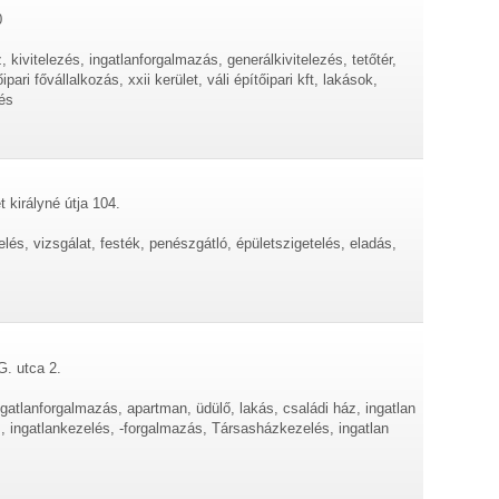
0
, kivitelezés, ingatlanforgalmazás, generálkivitelezés, tetőtér,
ipari fővállalkozás, xxii kerület, váli építőipari kft, lakások,
tés
 királyné útja 104.
etelés, vizsgálat, festék, penészgátló, épületszigetelés, eladás,
G. utca 2.
ngatlanforgalmazás, apartman, üdülő, lakás, családi ház, ingatlan
z, ingatlankezelés, -forgalmazás, Társasházkezelés, ingatlan