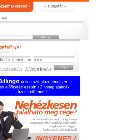
Szakmai kereső »
« Tudástár »
eírás:
 regisztráció »
Elfelejtett jelszó »
Billingo
online számlázó rendszer
es előfizetés esetén +2 hónap ajándék
fizess elő most!