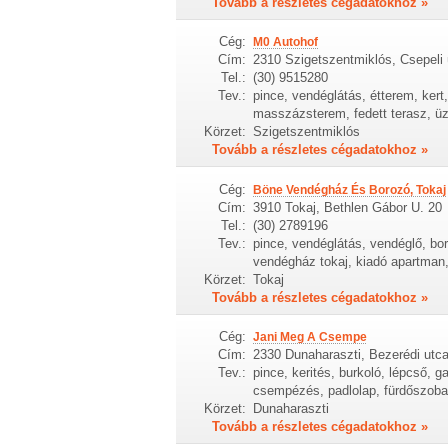
Tovább a részletes cégadatokhoz »
Cég:
M0 Autohof
Cím:
2310 Szigetszentmiklós, Csepeli 
Tel.:
(30) 9515280
Tev.:
pince, vendéglátás, étterem, kert, 
masszázsterem, fedett terasz, üz
Körzet:
Szigetszentmiklós
Tovább a részletes cégadatokhoz »
Cég:
Böne Vendégház És Borozó, Tokaj
Cím:
3910 Tokaj, Bethlen Gábor U. 20
Tel.:
(30) 2789196
Tev.:
pince, vendéglátás, vendéglő, bor
vendégház tokaj, kiadó apartman, 
Körzet:
Tokaj
Tovább a részletes cégadatokhoz »
Cég:
Jani Meg A Csempe
Cím:
2330 Dunaharaszti, Bezerédi utc
Tev.:
pince, kerités, burkoló, lépcső, g
csempézés, padlolap, fürdőszoba
Körzet:
Dunaharaszti
Tovább a részletes cégadatokhoz »