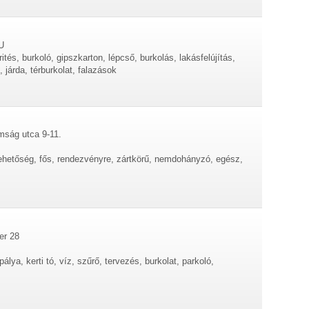
U
erités, burkoló, gipszkarton, lépcső, burkolás, lakásfelújítás,
 járda, térburkolat, falazások
mság utca 9-11.
lehetőség, fős, rendezvényre, zártkörű, nemdohányzó, egész,
er 28
tpálya, kerti tó, víz, szűrő, tervezés, burkolat, parkoló,