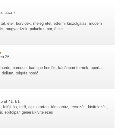
né utca 7
ital, étel, borvidék, meleg étel, éttermi kiszolgálás, modern
, magyar ízek, palackos bor, ételei
.
ca 26.
 hordo, barrique, barrique hordók, kádáripari termék, eperfa,
, dolium, tölgyfa hordó
rút 41. I/1.
s, felújítás, tető, gipszkarton, társasház, tervezés, kivitelezés,
ér, építőipari generálkivitelezés