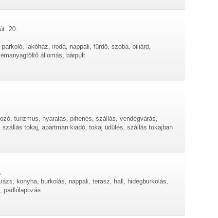
út. 20.
parkoló, lakóház, iroda, nappali, fürdő, szoba, biliárd,
emanyagtöltő állomás, bárpult
ozó, turizmus, nyaralás, pihenés, szállás, vendégvárás,
szállás tokaj, apartman kiadó, tokaj üdülés, szállás tokajban
a
arázs, konyha, burkolás, nappali, terasz, hall, hidegburkolás,
, padlólapozás