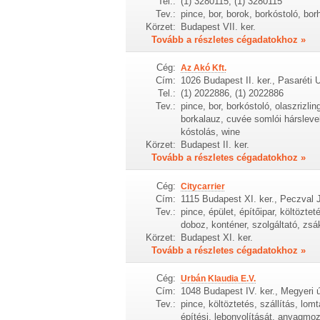
Tel.:
(1) 3280115, (1) 3280115
Tev.:
pince, bor, borok, borkóstoló, bor
Körzet:
Budapest VII. ker.
Tovább a részletes cégadatokhoz »
Cég:
Az Akó Kft.
Cím:
1026 Budapest II. ker., Pasaréti U
Tel.:
(1) 2022886, (1) 2022886
Tev.:
pince, bor, borkóstoló, olaszrizli
borkalauz, cuvée somlói hárslevel
kóstolás, wine
Körzet:
Budapest II. ker.
Tovább a részletes cégadatokhoz »
Cég:
Citycarrier
Cím:
1115 Budapest XI. ker., Peczval 
Tev.:
pince, épület, építőipar, költöztet
doboz, konténer, szolgáltató, zsá
Körzet:
Budapest XI. ker.
Tovább a részletes cégadatokhoz »
Cég:
Urbán Klaudia E.V.
Cím:
1048 Budapest IV. ker., Megyeri ú
Tev.:
pince, költöztetés, szállítás, lo
építési, lebonyolítását, anyagmo