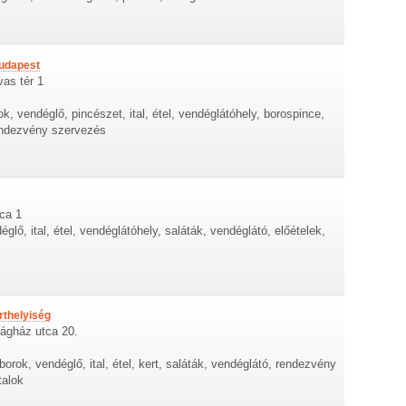
Budapest
vas tér 1
ok, vendéglő, pincészet, ital, étel, vendéglátóhely, borospince,
rendezvény szervezés
ca 1
glő, ital, étel, vendéglátóhely, saláták, vendéglátó, előételek,
rthelyiség
zágház utca 20.
borok, vendéglő, ital, étel, kert, saláták, vendéglátó, rendezvény
talok