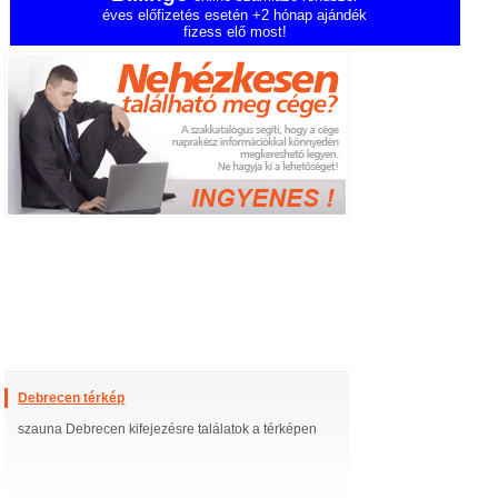
éves előfizetés esetén +2 hónap ajándék
fizess elő most!
Debrecen térkép
szauna Debrecen kifejezésre találatok a térképen