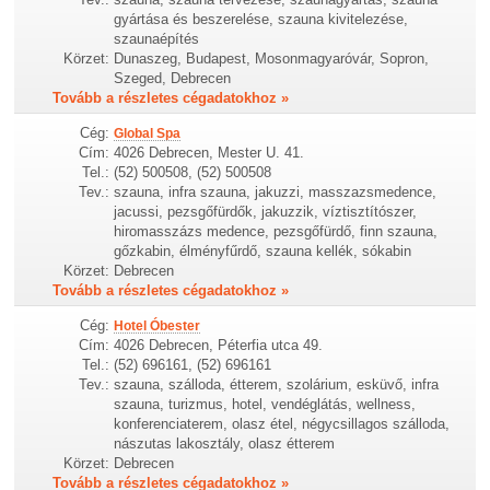
gyártása és beszerelése, szauna kivitelezése,
szaunaépítés
Körzet:
Dunaszeg, Budapest, Mosonmagyaróvár, Sopron,
Szeged, Debrecen
Tovább a részletes cégadatokhoz »
Cég:
Global Spa
Cím:
4026 Debrecen, Mester U. 41.
Tel.:
(52) 500508, (52) 500508
Tev.:
szauna, infra szauna, jakuzzi, masszazsmedence,
jacussi, pezsgőfürdők, jakuzzik, víztisztítószer,
hiromasszázs medence, pezsgőfürdő, finn szauna,
gőzkabin, élményfűrdő, szauna kellék, sókabin
Körzet:
Debrecen
Tovább a részletes cégadatokhoz »
Cég:
Hotel Óbester
Cím:
4026 Debrecen, Péterfia utca 49.
Tel.:
(52) 696161, (52) 696161
Tev.:
szauna, szálloda, étterem, szolárium, esküvő, infra
szauna, turizmus, hotel, vendéglátás, wellness,
konferenciaterem, olasz étel, négycsillagos szálloda,
nászutas lakosztály, olasz étterem
Körzet:
Debrecen
Tovább a részletes cégadatokhoz »