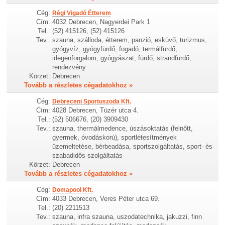
Cég:
Régi Vigadó Étterem
Cím:
4032 Debrecen, Nagyerdei Park 1
Tel.:
(52) 415126, (52) 415126
Tev.:
szauna, szálloda, étterem, panzió, esküvő, turizmus,
gyógyvíz, gyógyfürdő, fogadó, termálfürdő,
idegenforgalom, gyógyászat, fürdő, strandfürdő,
rendezvény
Körzet:
Debrecen
Tovább a részletes cégadatokhoz »
Cég:
Debreceni Sportuszoda Kft.
Cím:
4028 Debrecen, Tüzér utca 4.
Tel.:
(52) 506676, (20) 3909430
Tev.:
szauna, thermálmedence, úszásoktatás (felnőtt,
gyermek, óvodáskorú), sportlétesítmények
üzemeltetése, bérbeadása, sportszolgáltatás, sport- és
szabadidős szolgáltatás
Körzet:
Debrecen
Tovább a részletes cégadatokhoz »
Cég:
Domapool Kft.
Cím:
4033 Debrecen, Veres Péter utca 69.
Tel.:
(20) 2211513
Tev.:
szauna, infra szauna, uszodatechnika, jakuzzi, finn