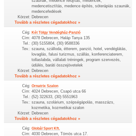
szaunák, medence felújítás, medencék,
medencetisztítás, medence építés, sóterápiás szaunák,
medencefedések
Körzet:
Debrecen
Tovább a részletes cégadatokhoz »
Cég:
Két Tölgy Vendégház-Panzió
Cím:
4078 Debrecen, Haláp Tanya 135
Tel.:
(30) 5155804, (30) 9588336
Tev.:
szauna, szálloda, étterem, panzió, hotel, vendéglátás,
lovaglás, falusi turizmus, szállás, konferenciaterem,
tollaslabda, vállalati tréningek, program szervezés,
üdülés, baráti összejövetelek
Körzet:
Debrecen
Tovább a részletes cégadatokhoz »
Cég:
Ornatrix Szalon
Cím:
4024 Debrecen, Csapó utca 66
Tel.:
(52) 322633, (30) 5551963
Tev.:
szauna, szolárium, szépségápolás, masszázs,
kozmetika, kozmetikai szalon
Körzet:
Debrecen
Tovább a részletes cégadatokhoz »
Cég:
Globál Sport Kft.
Cím:
4030 Debrecen, Tömös utca 17.