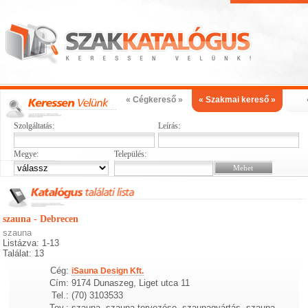
« Cégkereső »
« Szakmai kereső »
Szolgáltatás:
Leírás:
Megye:
Település:
szauna - Debrecen
szauna
Listázva: 1-13
Találat: 13
Cég:
iSauna Design Kft.
Cím:
9174 Dunaszeg, Liget utca 11
Tel.:
(70) 3103533
Tev.:
szauna, szauna tervezése, szaunagyártás, szauna