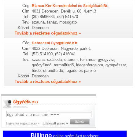
Cég:
Blanco-Ker Kereskedelmi és Szolgáltató Bt.
Cím:
4031 Debrecen, Derék u. 68. 4.em.3
Tel.:
(30) 8596584, (52) 541570
Tev.:
szauna, faház, mosogato
Körzet:
Debrecen
Tovább a részletes cégadatokhoz »
Cég:
Debreceni Gyogyfürdö Kft.
Cím:
4032 Debrecen, Nagyerdei park 1
Tel.:
(52) 514100, (52) 416041
Tev.:
szauna, szálloda, étterem, turizmus, gyógyvíz,
gyógyfürdő, termálfürdő, idegenforgalom, gyógyászat,
fürdő, strandfürdő, fogadó és panzió
Körzet:
Debrecen
Tovább a részletes cégadatokhoz »
Ingyenes regisztráció »
Elfelejtett jelszó »
Billingo
online számlázó rendszer