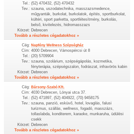
Tel.:
(52) 470432, (52) 470432
Tev.:
szauna, uszodatechnika, masszazsmedence,
műgyanták, burkolat, burkolatok, építés, sportburkolat,
kültéri, sport parketta, sportlétesítmény, burkolás,
belső, kivitelezés, hidromasszazs
Körzet:
Debrecen
Tovább a részletes cégadatokhoz »
Cég:
Napfény Wellness Szépségház
Cím:
4000 Debrecen, Vámospércsi út 8
Tel.:
(20) 5709904
Tev.:
szauna, szolárium, szépségápolás, kozmetika,
fényterápia, szépségszalon, fodrászat, infravörös kabin
Körzet:
Debrecen
Tovább a részletes cégadatokhoz »
Cég:
Bársony-Szabó Kft.
Cím:
4030 Debrecen, Lónyai utca 37.
Tel.:
(52) 471897, (52) 404922, (70) 9458175
Tev.:
szauna, panzió, esküvő, hotel, lovaglás, falusi
turizmus, szállás, wellness, fogadó, masszázs,
tollaslabda, konditerem, karaoke, munkaruha, üdülési
csekk
Körzet:
Debrecen
Tovább a részletes cégadatokhoz »