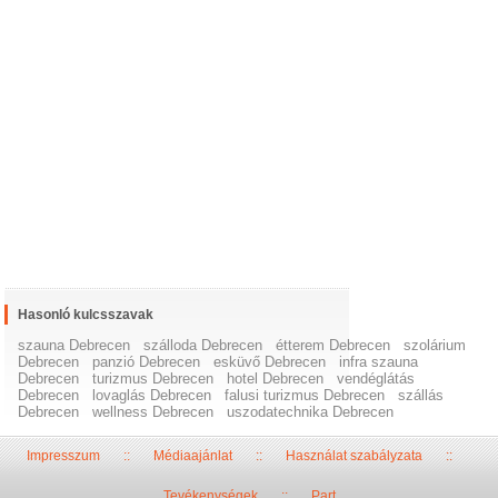
Hasonló kulcsszavak
szauna Debrecen
szálloda Debrecen
étterem Debrecen
szolárium
Debrecen
panzió Debrecen
esküvő Debrecen
infra szauna
Debrecen
turizmus Debrecen
hotel Debrecen
vendéglátás
Debrecen
lovaglás Debrecen
falusi turizmus Debrecen
szállás
Debrecen
wellness Debrecen
uszodatechnika Debrecen
Impresszum
::
Médiaajánlat
::
Használat szabályzata
::
Tevékenységek
::
Part