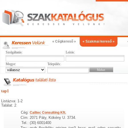
« Cégkereső »
« Szakmai kereső »
Szolgáltatás:
Leírás:
Megye:
Település:
tap1
Listázva: 1-2
Találat: 2
Cég:
Calltec Consulting Kft.
Cím:
2071 Páty, Kökény U. 3734.
Tel.:
(30) 6001400
Tev.:
gcdr, flexibility, arising, tap3, bscs, mail, edge, security,