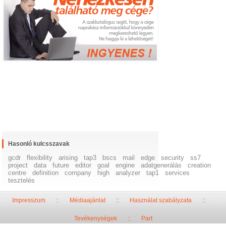
Hasonló kulcsszavak
gcdr
flexibility
arising
tap3
bscs
mail
edge
security
ss7
project
data
future
editor
goal
engine
adatgenerálás
creation
centre
definition
company
high
analyzer
tap1
services
tesztelés
Impresszum
::
Médiaajánlat
::
Használat szabályzata
::
Tevékenységek
::
Part