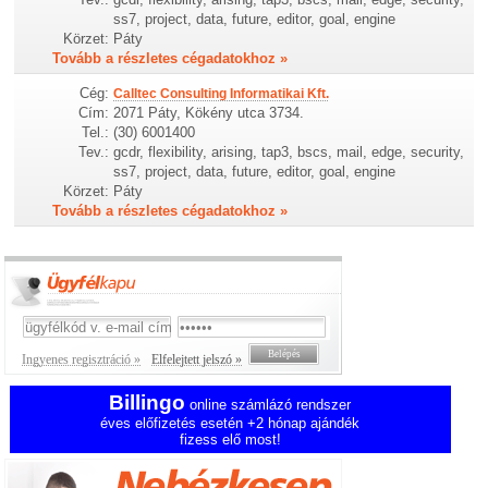
ss7, project, data, future, editor, goal, engine
Körzet:
Páty
Tovább a részletes cégadatokhoz »
Cég:
Calltec Consulting Informatikai Kft.
Cím:
2071 Páty, Kökény utca 3734.
Tel.:
(30) 6001400
Tev.:
gcdr, flexibility, arising, tap3, bscs, mail, edge, security,
ss7, project, data, future, editor, goal, engine
Körzet:
Páty
Tovább a részletes cégadatokhoz »
Ingyenes regisztráció »
Elfelejtett jelszó »
Billingo
online számlázó rendszer
éves előfizetés esetén +2 hónap ajándék
fizess elő most!