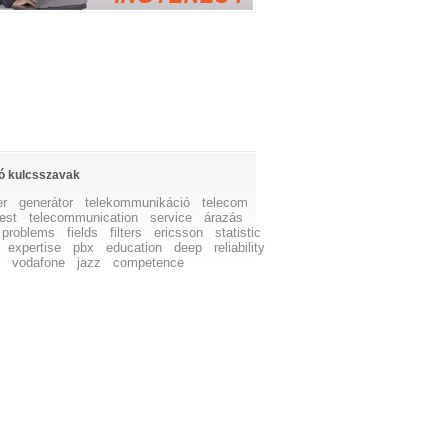
ó kulcsszavak
er
generátor
telekommunikáció
telecom
test
telecommunication
service
árazás
problems
fields
filters
ericsson
statistic
expertise
pbx
education
deep
reliability
n
vodafone
jazz
competence