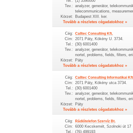
Tel.:
(1) 3390000
Tev.:
analyzer, generátor, telekommunik
telecommunications, measurement,
Körzet:
Budapest XIII. ker.
Tovább a részletes cégadatokhoz »
Cég:
Calltec Consulting Kft.
Cím:
2071 Páty, Kökény U. 3734.
Tel.:
(30) 6001400
Tev.:
analyzer, generátor, telekommunik
nortel, problems, fields, filters, er
Körzet:
Páty
Tovább a részletes cégadatokhoz »
Cég:
Calltec Consulting Informatikai Kft
Cím:
2071 Páty, Kökény utca 3734.
Tel.:
(30) 6001400
Tev.:
analyzer, generátor, telekommunik
nortel, problems, fields, filters, er
Körzet:
Páty
Tovább a részletes cégadatokhoz »
Cég:
Rádiótelefon Szervíz Bt.
Cím:
6000 Kecskemét, Szolnoki út 17
Tel.:
(76) 499193