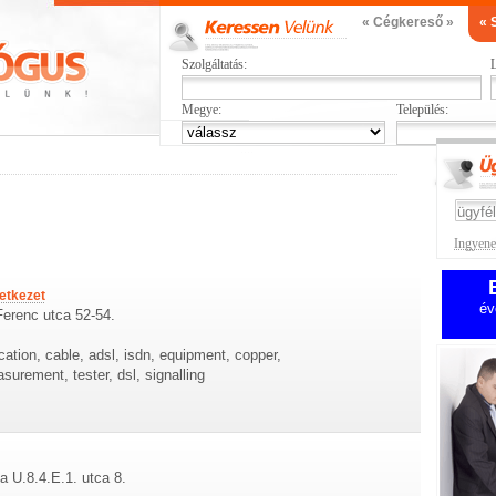
« Cégkereső »
« 
Szolgáltatás:
L
Megye:
Település:
Ingyenes
vetkezet
év
 Ferenc utca 52-54.
cation, cable, adsl, isdn, equipment, copper,
urement, tester, dsl, signalling
a U.8.4.E.1. utca 8.