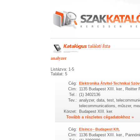
analyzer
Listázva: 1-5
Találat: 5
Cég:
Elektronika Átvitel-Technikai Szö
Cím:
1135 Budapest XIII. ker., Reitter
Tel.:
(1) 3402136
Tev.:
analyzer, data, test, telecommuni
telecommunications, műszer, meas
Körzet:
Budapest XIII. ker.
Tovább a részletes cégadatokhoz »
Cég:
Elsinco - Budapest Kft.
Cím:
1136 Budapest XIII. ker., Pannóni