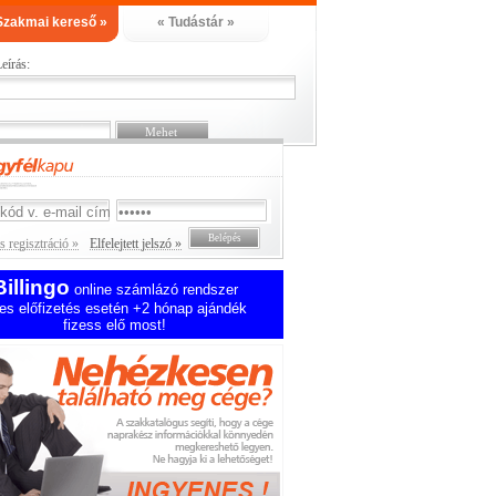
Szakmai kereső »
« Tudástár »
eírás:
 regisztráció »
Elfelejtett jelszó »
Billingo
online számlázó rendszer
es előfizetés esetén +2 hónap ajándék
fizess elő most!