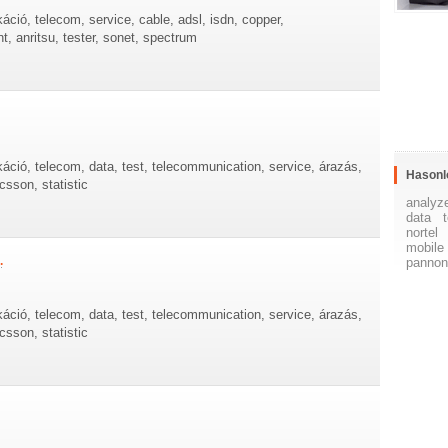
áció, telecom, service, cable, adsl, isdn, copper,
 anritsu, tester, sonet, spectrum
áció, telecom, data, test, telecommunication, service, árazás,
Hasonl
icsson, statistic
analyz
data
nortel
mobile
.
panno
áció, telecom, data, test, telecommunication, service, árazás,
icsson, statistic