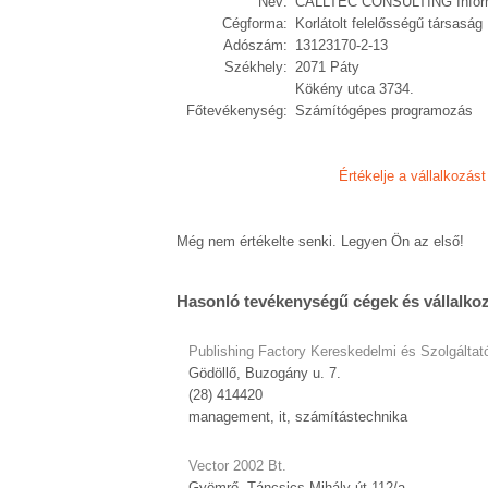
Név:
CALLTEC CONSULTING Informat
Cégforma:
Korlátolt felelősségű társaság
Adószám:
13123170-2-13
Székhely:
2071 Páty
Kökény utca 3734.
Főtevékenység:
Számítógépes programozás
Értékelje a vállalkozást
Még nem értékelte senki. Legyen Ön az első!
Hasonló tevékenységű cégek és vállalko
Publishing Factory Kereskedelmi és Szolgáltató
Gödöllő, Buzogány u. 7.
(28) 414420
management, it, számítástechnika
Vector 2002 Bt.
Gyömrő, Táncsics Mihály út 112/a