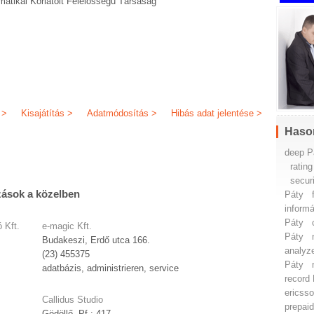
ikai Korlátolt Felelősségű Társaság
 >
Kisajátítás >
Adatmódosítás >
Hibás adat jelentése >
Haso
deep P
ratin
secur
zások a közelben
Páty
inform
Páty
 Kft.
e-magic Kft.
Páty
Budakeszi, Erdő utca 166.
analyz
(23) 455375
Páty
adatbázis, administrieren, service
record
ericss
Callidus Studio
prepai
Gödöllő, Pf.: 417.