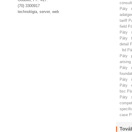
consul
(70) 3300917
Páty
technológia, server, web
adatge
tariff P
field P
Páty
Páty
detail 
ltd Pá
Páty
arising
Páty
founda
Páty
Páty
bsc Pá
Páty
compet
specifi
case P
Továb