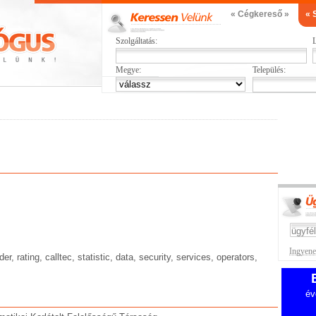
« Cégkereső »
« 
Szolgáltatás:
L
Megye:
Település:
Ingyenes
er, rating, calltec, statistic, data, security, services, operators,
év