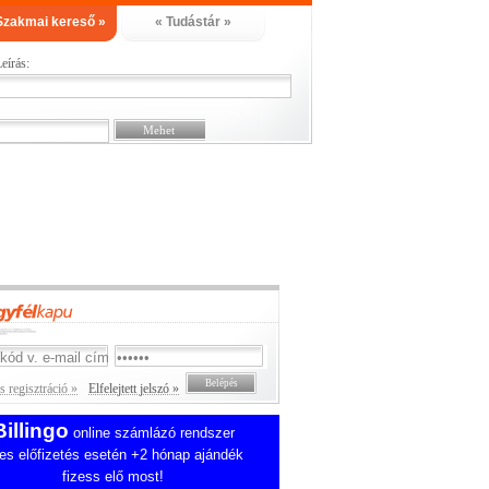
Szakmai kereső »
« Tudástár »
eírás:
 regisztráció »
Elfelejtett jelszó »
Billingo
online számlázó rendszer
es előfizetés esetén +2 hónap ajándék
fizess elő most!