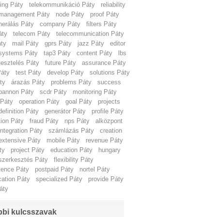
ting Páty
telekommunikáció Páty
reliability
management Páty
node Páty
proof Páty
nerálás Páty
company Páty
filters Páty
áty
telecom Páty
telecommunication Páty
áty
mail Páty
gprs Páty
jazz Páty
editor
systems Páty
tap3 Páty
content Páty
lbs
tesztelés Páty
future Páty
assurance Páty
Páty
test Páty
develop Páty
solutions Páty
ty
árazás Páty
problems Páty
success
pannon Páty
scdr Páty
monitoring Páty
 Páty
operation Páty
goal Páty
projects
definition Páty
generátor Páty
profile Páty
tion Páty
fraud Páty
nps Páty
alközpont
integration Páty
számlázás Páty
creation
extensive Páty
mobile Páty
revenue Páty
ty
project Páty
education Páty
hungary
szerkesztés Páty
flexibility Páty
ence Páty
postpaid Páty
nortel Páty
cation Páty
specialized Páty
provide Páty
áty
bi kulcsszavak