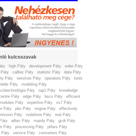
nló kulcsszavak
áty
high Páty
development Páty
order Páty
g Páty
calltec Páty
statistic Páty
data Páty
ity Páty
services Páty
operators Páty
tools
fields Páty
modeling Páty
ációtechnológia Páty
tap1 Páty
knowledge
centre Páty
edge Páty
bscs Páty
efficient
modules Páty
expertise Páty
ss7 Páty
er Páty
pbx Páty
engine Páty
effectively
mission Páty
vodafone Páty
real Páty
 Páty
alltec Páty
mainly Páty
gcdr Páty
on Páty
processing Páty
pillars Páty
d Páty
service Páty
converters Páty