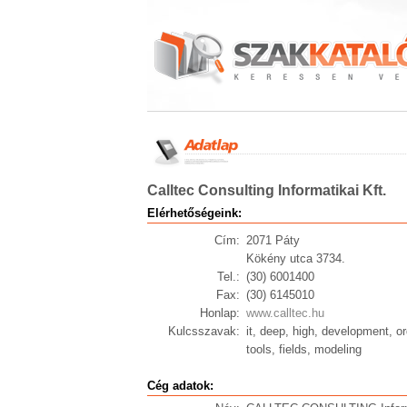
Calltec Consulting Informatikai Kft.
Elérhetőségeink:
Cím:
2071 Páty
Kökény utca 3734.
Tel.:
(30) 6001400
Fax:
(30) 6145010
Honlap:
www.calltec.hu
Kulcsszavak:
it, deep, high, development, ord
tools, fields, modeling
Cég adatok: