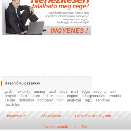
Hasonló kulcsszavak
gcdr
flexibility
arising
tap3
bscs
mail
edge
security
ss7
project
data
future
editor
goal
engine
adatgenerálás
creation
centre
definition
company
high
analyzer
tap1
services
tesztelés
Impresszum
::
Médiaajánlat
::
Használat szabályzata
::
Tevékenységek
::
Part