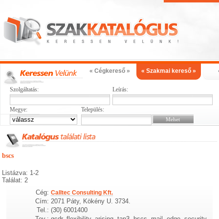
« Cégkereső »
« Szakmai kereső »
Szolgáltatás:
Leírás:
Megye:
Település:
bscs
Listázva: 1-2
Találat: 2
Cég:
Calltec Consulting Kft.
Cím:
2071 Páty, Kökény U. 3734.
Tel.:
(30) 6001400
Tev.:
gcdr, flexibility, arising, tap3, bscs, mail, edge, security,