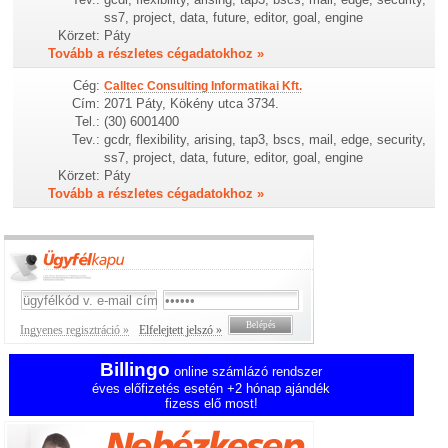
ss7, project, data, future, editor, goal, engine
Körzet:
Páty
Tovább a részletes cégadatokhoz »
Cég:
Calltec Consulting Informatikai Kft.
Cím:
2071 Páty, Kökény utca 3734.
Tel.:
(30) 6001400
Tev.:
gcdr, flexibility, arising, tap3, bscs, mail, edge, security,
ss7, project, data, future, editor, goal, engine
Körzet:
Páty
Tovább a részletes cégadatokhoz »
Ingyenes regisztráció »
Elfelejtett jelszó »
Billingo
online számlázó rendszer
éves előfizetés esetén +2 hónap ajándék
fizess elő most!