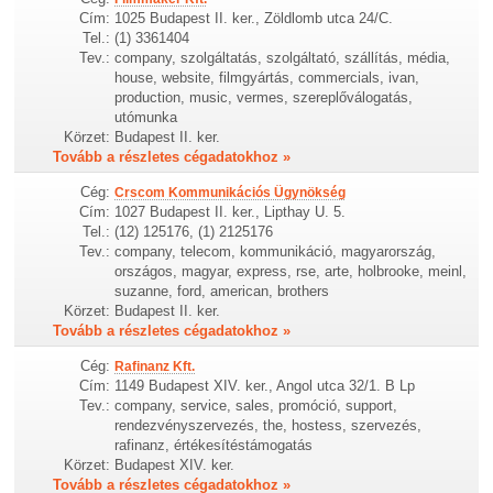
Cím:
1025 Budapest II. ker., Zöldlomb utca 24/C.
Tel.:
(1) 3361404
Tev.:
company, szolgáltatás, szolgáltató, szállítás, média,
house, website, filmgyártás, commercials, ivan,
production, music, vermes, szereplőválogatás,
utómunka
Körzet:
Budapest II. ker.
Tovább a részletes cégadatokhoz »
Cég:
Crscom Kommunikációs Ügynökség
Cím:
1027 Budapest II. ker., Lipthay U. 5.
Tel.:
(12) 125176, (1) 2125176
Tev.:
company, telecom, kommunikáció, magyarország,
országos, magyar, express, rse, arte, holbrooke, meinl,
suzanne, ford, american, brothers
Körzet:
Budapest II. ker.
Tovább a részletes cégadatokhoz »
Cég:
Rafinanz Kft.
Cím:
1149 Budapest XIV. ker., Angol utca 32/1. B Lp
Tev.:
company, service, sales, promóció, support,
rendezvényszervezés, the, hostess, szervezés,
rafinanz, értékesítéstámogatás
Körzet:
Budapest XIV. ker.
Tovább a részletes cégadatokhoz »