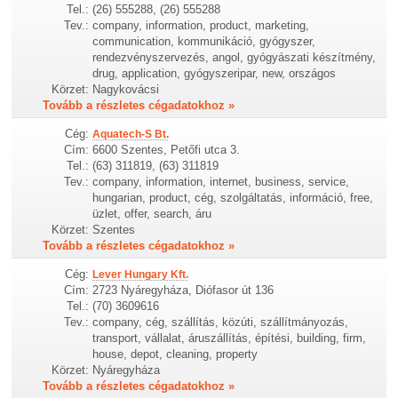
Tel.:
(26) 555288, (26) 555288
Tev.:
company, information, product, marketing,
communication, kommunikáció, gyógyszer,
rendezvényszervezés, angol, gyógyászati készítmény,
drug, application, gyógyszeripar, new, országos
Körzet:
Nagykovácsi
Tovább a részletes cégadatokhoz »
Cég:
Aquatech-S Bt.
Cím:
6600 Szentes, Petőfi utca 3.
Tel.:
(63) 311819, (63) 311819
Tev.:
company, information, internet, business, service,
hungarian, product, cég, szolgáltatás, információ, free,
üzlet, offer, search, áru
Körzet:
Szentes
Tovább a részletes cégadatokhoz »
Cég:
Lever Hungary Kft.
Cím:
2723 Nyáregyháza, Diófasor út 136
Tel.:
(70) 3609616
Tev.:
company, cég, szállítás, közúti, szállítmányozás,
transport, vállalat, áruszállítás, építési, building, firm,
house, depot, cleaning, property
Körzet:
Nyáregyháza
Tovább a részletes cégadatokhoz »