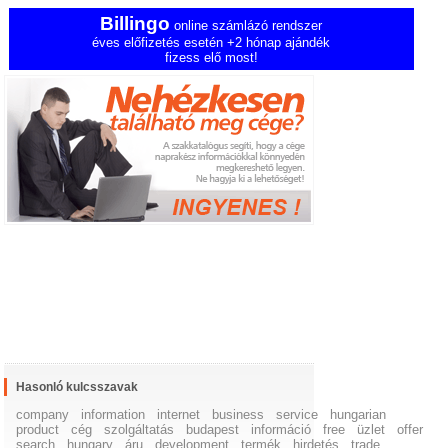
Billingo
online számlázó rendszer
éves előfizetés esetén +2 hónap ajándék
fizess elő most!
Hasonló kulcsszavak
company
information
internet
business
service
hungarian
product
cég
szolgáltatás
budapest
információ
free
üzlet
offer
search
hungary
áru
development
termék
hirdetés
trade