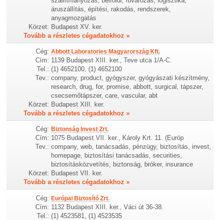
szállítmányozás, belföldi, fuvarozás, logisztika,
áruszállítás, építési, rakodás, rendszerek,
anyagmozgatás
Körzet:
Budapest XV. ker.
Tovább a részletes cégadatokhoz »
Cég:
Abbott Laboratories Magyarország Kft.
Cím:
1139 Budapest XIII. ker., Teve utca 1/A-C.
Tel.:
(1) 4652100, (1) 4652100
Tev.:
company, product, gyógyszer, gyógyászati készítmény,
research, drug, for, promise, abbott, surgical, tápszer,
csecsemőtápszer, care, vascular, abt
Körzet:
Budapest XIII. ker.
Tovább a részletes cégadatokhoz »
Cég:
Biztonság Invest Zrt.
Cím:
1075 Budapest VII. ker., Károly Krt. 11. (Európ
Tev.:
company, web, tanácsadás, pénzügy, biztosítás, invest,
homepage, biztosítási tanácsadás, securities,
biztosításközvetítés, biztonság, bróker, insurance
Körzet:
Budapest VII. ker.
Tovább a részletes cégadatokhoz »
Cég:
Európai Biztosító Zrt.
Cím:
1132 Budapest XIII. ker., Váci út 36-38.
Tel.:
(1) 4523581, (1) 4523535