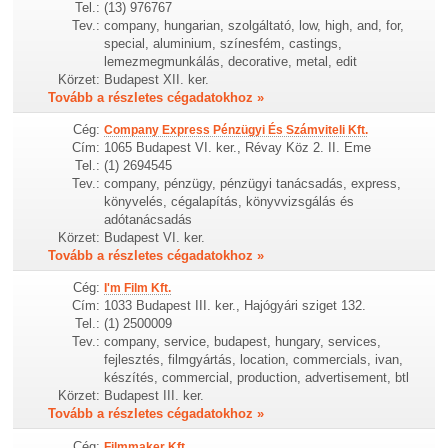
Tel.:
(13) 976767
Tev.:
company, hungarian, szolgáltató, low, high, and, for,
special, aluminium, színesfém, castings,
lemezmegmunkálás, decorative, metal, edit
Körzet:
Budapest XII. ker.
Tovább a részletes cégadatokhoz »
Cég:
Company Express Pénzügyi És Számviteli Kft.
Cím:
1065 Budapest VI. ker., Révay Köz 2. II. Eme
Tel.:
(1) 2694545
Tev.:
company, pénzügy, pénzügyi tanácsadás, express,
könyvelés, cégalapítás, könyvvizsgálás és
adótanácsadás
Körzet:
Budapest VI. ker.
Tovább a részletes cégadatokhoz »
Cég:
I'm Film Kft.
Cím:
1033 Budapest III. ker., Hajógyári sziget 132.
Tel.:
(1) 2500009
Tev.:
company, service, budapest, hungary, services,
fejlesztés, filmgyártás, location, commercials, ivan,
készítés, commercial, production, advertisement, btl
Körzet:
Budapest III. ker.
Tovább a részletes cégadatokhoz »
Cég:
Filmmaker Kft.