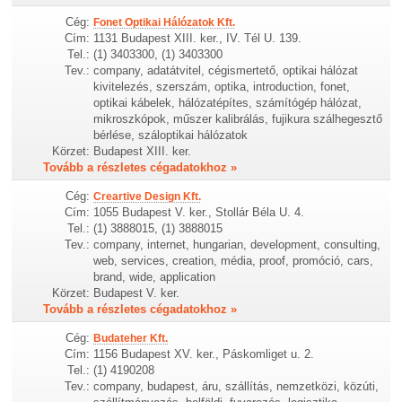
Cég:
Fonet Optikai Hálózatok Kft.
Cím:
1131 Budapest XIII. ker., IV. Tél U. 139.
Tel.:
(1) 3403300, (1) 3403300
Tev.:
company, adatátvitel, cégismertető, optikai hálózat
kivitelezés, szerszám, optika, introduction, fonet,
optikai kábelek, hálózatépítes, számítógép hálózat,
mikroszkópok, műszer kalibrálás, fujikura szálhegesztő
bérlése, száloptikai hálózatok
Körzet:
Budapest XIII. ker.
Tovább a részletes cégadatokhoz »
Cég:
Creartive Design Kft.
Cím:
1055 Budapest V. ker., Stollár Béla U. 4.
Tel.:
(1) 3888015, (1) 3888015
Tev.:
company, internet, hungarian, development, consulting,
web, services, creation, média, proof, promóció, cars,
brand, wide, application
Körzet:
Budapest V. ker.
Tovább a részletes cégadatokhoz »
Cég:
Budateher Kft.
Cím:
1156 Budapest XV. ker., Páskomliget u. 2.
Tel.:
(1) 4190208
Tev.:
company, budapest, áru, szállítás, nemzetközi, közúti,