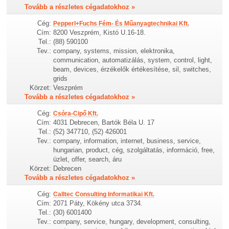
Tovább a részletes cégadatokhoz »
Cég:
Pepperl+Fuchs Fém- És Műanyagtechnikai Kft.
Cím:
8200 Veszprém, Kistó U.16-18.
Tel.:
(88) 590100
Tev.:
company, systems, mission, elektronika,
communication, automatizálás, system, control, light,
beam, devices, érzékelők értékesítése, sil, switches,
grids
Körzet:
Veszprém
Tovább a részletes cégadatokhoz »
Cég:
Csóra-Cipő Kft.
Cím:
4031 Debrecen, Bartók Béla U. 17
Tel.:
(52) 347710, (52) 426001
Tev.:
company, information, internet, business, service,
hungarian, product, cég, szolgáltatás, információ, free,
üzlet, offer, search, áru
Körzet:
Debrecen
Tovább a részletes cégadatokhoz »
Cég:
Calltec Consulting Informatikai Kft.
Cím:
2071 Páty, Kökény utca 3734.
Tel.:
(30) 6001400
Tev.:
company, service, hungary, development, consulting,