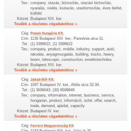
Tev.:
company, utazás, biztosítás, utazási biztosítás,
nyaralás, síelés, kiutazás, utasbiztosítás, éves bérlet,
külföld
Körzet:
Budapest XIII. ker.
Tovább a részletes cégadatokhoz »
Cég:
Potain Hungária Kft.
Cím:
1136 Budapest XIII. ker., Pannónia utca 11.
Tel.:
(1) 3398622, (1) 3398622
Tev.:
company, product, mobile, industry, support, autó,
rakodás, anyagmozgatás, building, trucks, heavy,
boom, telescopic, construction, emeléstechnika
Körzet:
Budapest XIII. ker.
Tovább a részletes cégadatokhoz »
Cég:
Jakab Bőr Kft.
Cím:
1047 Budapest IV. ker., Attila utca 32-34.
Tel.:
(1) 3698043, (30) 9599849
Tev.:
company, information, internet, business, service,
hungarian, product, információ, üzlet, offer, search,
trade, demand, ajánlat, capacity
Körzet:
Budapest IV. ker.
Tovább a részletes cégadatokhoz »
Cég:
Ferrero Magyarország Kft
Cím:
1133 Budapest XIII. ker., Váci út 76.