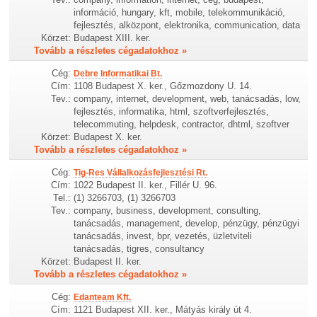
információ, hungary, kft, mobile, telekommunikáció,
fejlesztés, alközpont, elektronika, communication, data
Körzet:
Budapest XIII. ker.
Tovább a részletes cégadatokhoz »
Cég:
Debre Informatikai Bt.
Cím:
1108 Budapest X. ker., Gőzmozdony U. 14.
Tev.:
company, internet, development, web, tanácsadás, low,
fejlesztés, informatika, html, szoftverfejlesztés,
telecommuting, helpdesk, contractor, dhtml, szoftver
Körzet:
Budapest X. ker.
Tovább a részletes cégadatokhoz »
Cég:
Tig-Res Vállalkozásfejlesztési Rt.
Cím:
1022 Budapest II. ker., Fillér U. 96.
Tel.:
(1) 3266703, (1) 3266703
Tev.:
company, business, development, consulting,
tanácsadás, management, develop, pénzügy, pénzügyi
tanácsadás, invest, bpr, vezetés, üzletviteli
tanácsadás, tigres, consultancy
Körzet:
Budapest II. ker.
Tovább a részletes cégadatokhoz »
Cég:
Edanteam Kft.
Cím:
1121 Budapest XII. ker., Mátyás király út 4.