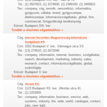
Tel.:
(1) 3507823, (1) 3274600, (1) 2389100, (1) 3409921
Tev.:
company, cég, termék, nemzetközi, informatika,
gyógyszer, vállalat, brand, gyógyszeripar,
élelmiszeripar, információszolgáltatás, global, firm,
commercial, hírügynökségi tevékenység
Körzet:
Budapest XIII. ker.
Tovább a részletes cégadatokhoz »
Cég:
Internet Securities Magyarország Informácios
Szolgáltato Kft
Cím:
1052 Budapest V. ker., Vármegye utca 3-5
Tel.:
(13) 274010, (1) 2672048
Tev.:
company, information, internet, business, szolgáltatás,
search, development, marketing, industry, sales,
research, contact, információszolgáltatás, global,
számítógép
Körzet:
Budapest V. ker.
Tovább a részletes cégadatokhoz »
Cég:
Osram Kft.
Cím:
1123 Budapest XII. ker., Alkotás utca 41.
Tel.:
(1) 2253055
Tev.:
company, information, business, service, web,
systems, industry, the, wide, world, catalogue, contact,
jobs, new, light