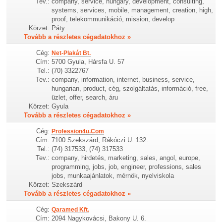
Tev.:
company, service, hungary, development, consulting,
systems, services, mobile, management, creation, high,
proof, telekommunikáció, mission, develop
Körzet:
Páty
Tovább a részletes cégadatokhoz »
Cég:
Net-Plakát Bt.
Cím:
5700 Gyula, Hársfa U. 57
Tel.:
(70) 3322767
Tev.:
company, information, internet, business, service,
hungarian, product, cég, szolgáltatás, információ, free,
üzlet, offer, search, áru
Körzet:
Gyula
Tovább a részletes cégadatokhoz »
Cég:
Profession4u.Com
Cím:
7100 Szekszárd, Rákóczi U. 132.
Tel.:
(74) 317533, (74) 317533
Tev.:
company, hirdetés, marketing, sales, angol, europe,
programming, jobs, job, engineer, professions, sales
jobs, munkaajánlatok, mérnök, nyelviskola
Körzet:
Szekszárd
Tovább a részletes cégadatokhoz »
Cég:
Qaramed Kft.
Cím:
2094 Nagykovácsi, Bakony U. 6.