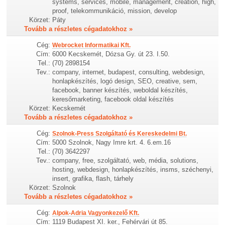
systems, services, mobile, management, creation, high,
proof, telekommunikáció, mission, develop
Körzet:
Páty
Tovább a részletes cégadatokhoz »
Cég:
Webrocket Informatikai Kft.
Cím:
6000 Kecskemét, Dózsa Gy. út 23. I.50.
Tel.:
(70) 2898154
Tev.:
company, internet, budapest, consulting, webdesign,
honlapkészítés, logó design, SEO, creative, sem,
facebook, banner készítés, weboldal készítés,
keresőmarketing, facebook oldal készítés
Körzet:
Kecskemét
Tovább a részletes cégadatokhoz »
Cég:
Szolnok-Press Szolgáltató és Kereskedelmi Bt.
Cím:
5000 Szolnok, Nagy Imre krt. 4. 6.em.16
Tel.:
(70) 3642297
Tev.:
company, free, szolgáltató, web, média, solutions,
hosting, webdesign, honlapkészítés, insms, széchenyi,
insert, grafika, flash, tárhely
Körzet:
Szolnok
Tovább a részletes cégadatokhoz »
Cég:
Alpok-Adria Vagyonkezelő Kft.
Cím:
1119 Budapest XI. ker., Fehérvári út 85.