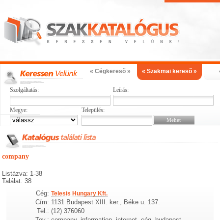
« Cégkereső »
« Szakmai kereső »
Szolgáltatás:
Leírás:
Megye:
Település:
company
Listázva: 1-38
Találat: 38
Cég:
Telesis Hungary Kft.
Cím:
1131 Budapest XIII. ker., Béke u. 137.
Tel.:
(12) 376060
Tev.:
company, information, internet, cég, budapest,