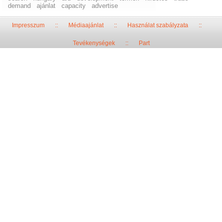
demand
ajánlat
capacity
advertise
Impresszum
::
Médiaajánlat
::
Használat szabályzata
::
Tevékenységek
::
Part