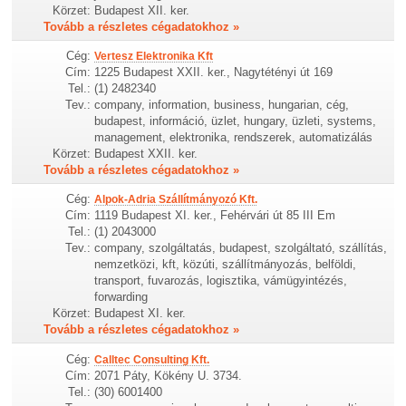
Körzet:
Budapest XII. ker.
Tovább a részletes cégadatokhoz »
Cég:
Vertesz Elektronika Kft
Cím:
1225 Budapest XXII. ker., Nagytétényi út 169
Tel.:
(1) 2482340
Tev.:
company, information, business, hungarian, cég,
budapest, információ, üzlet, hungary, üzleti, systems,
management, elektronika, rendszerek, automatizálás
Körzet:
Budapest XXII. ker.
Tovább a részletes cégadatokhoz »
Cég:
Alpok-Adria Szállítmányozó Kft.
Cím:
1119 Budapest XI. ker., Fehérvári út 85 III Em
Tel.:
(1) 2043000
Tev.:
company, szolgáltatás, budapest, szolgáltató, szállítás,
nemzetközi, kft, közúti, szállítmányozás, belföldi,
transport, fuvarozás, logisztika, vámügyintézés,
forwarding
Körzet:
Budapest XI. ker.
Tovább a részletes cégadatokhoz »
Cég:
Calltec Consulting Kft.
Cím:
2071 Páty, Kökény U. 3734.
Tel.:
(30) 6001400