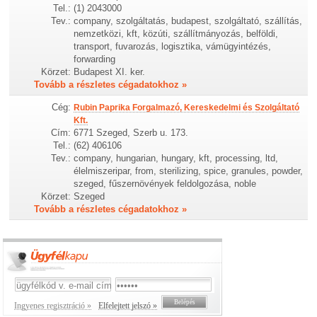
Tel.:
(1) 2043000
Tev.:
company, szolgáltatás, budapest, szolgáltató, szállítás,
nemzetközi, kft, közúti, szállítmányozás, belföldi,
transport, fuvarozás, logisztika, vámügyintézés,
forwarding
Körzet:
Budapest XI. ker.
Tovább a részletes cégadatokhoz »
Cég:
Rubin Paprika Forgalmazó, Kereskedelmi és Szolgáltató
Kft.
Cím:
6771 Szeged, Szerb u. 173.
Tel.:
(62) 406106
Tev.:
company, hungarian, hungary, kft, processing, ltd,
élelmiszeripar, from, sterilizing, spice, granules, powder,
szeged, fűszernövények feldolgozása, noble
Körzet:
Szeged
Tovább a részletes cégadatokhoz »
Ingyenes regisztráció »
Elfelejtett jelszó »