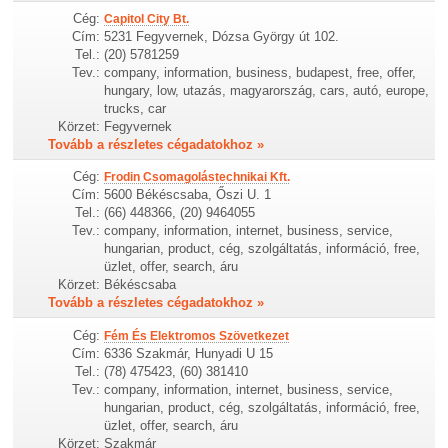
Cég:
Capitol City Bt.
Cím:
5231 Fegyvernek, Dózsa György út 102.
Tel.:
(20) 5781259
Tev.:
company, information, business, budapest, free, offer,
hungary, low, utazás, magyarország, cars, autó, europe,
trucks, car
Körzet:
Fegyvernek
Tovább a részletes cégadatokhoz »
Cég:
Frodin Csomagolástechnikai Kft.
Cím:
5600 Békéscsaba, Őszi U. 1
Tel.:
(66) 448366, (20) 9464055
Tev.:
company, information, internet, business, service,
hungarian, product, cég, szolgáltatás, információ, free,
üzlet, offer, search, áru
Körzet:
Békéscsaba
Tovább a részletes cégadatokhoz »
Cég:
Fém És Elektromos Szövetkezet
Cím:
6336 Szakmár, Hunyadi U 15
Tel.:
(78) 475423, (60) 381410
Tev.:
company, information, internet, business, service,
hungarian, product, cég, szolgáltatás, információ, free,
üzlet, offer, search, áru
Körzet:
Szakmár