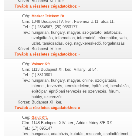
Körzet:
Budapest XIII. ker.
Tovább a részletes cégadatokhoz »
Cég:
Marker Telekom Bt.
Cím:
1048 Budapest IV. ker., Falemez U.11. utca 11.
Tel.:
(1) 2334567, (20) 9353177
Tev.:
hungarian, hungary, magyar, szolgáltató, adatbázis,
szolgáltatás, information, információ, informatika, web,
üzlet, tanácsadás, cég, nagykereskedő, forgalmazás
Körzet:
Budapest IV. ker.
Tovább a részletes cégadatokhoz »
Cég:
Volmer Kft.
Cím:
1113 Budapest XI. ker., Villányi út 54.
Tel.:
(1) 3810601
Tev.:
hungarian, hungary, magyar, online, szolgáltatás,
internet, tervezés, kereskedelem, építészet, beruházás,
építőipar, építőipari tervezés és szervezés, fórum,
hobby, szervezés
Körzet:
Budapest XI. ker.
Tovább a részletes cégadatokhoz »
Cég:
Galut Kft.
Cím:
1148 Budapest XIV. ker., Adria sétány 8/E 3 9
Tel.:
(17) 895147
Tev.:
hungarian, adatbázis, kutatás, research, családtörténet,