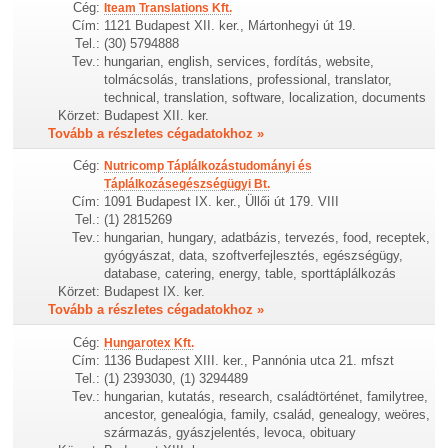
Cég:
Iteam Translations Kft.
Cím:
1121 Budapest XII. ker., Mártonhegyi út 19.
Tel.:
(30) 5794888
Tev.:
hungarian, english, services, fordítás, website,
tolmácsolás, translations, professional, translator,
technical, translation, software, localization, documents
Körzet:
Budapest XII. ker.
Tovább a részletes cégadatokhoz »
Cég:
Nutricomp Táplálkozástudományi és
Táplálkozásegészségügyi Bt.
Cím:
1091 Budapest IX. ker., Üllői út 179. VIII
Tel.:
(1) 2815269
Tev.:
hungarian, hungary, adatbázis, tervezés, food, receptek,
gyógyászat, data, szoftverfejlesztés, egészségügy,
database, catering, energy, table, sporttáplálkozás
Körzet:
Budapest IX. ker.
Tovább a részletes cégadatokhoz »
Cég:
Hungarotex Kft.
Cím:
1136 Budapest XIII. ker., Pannónia utca 21. mfszt
Tel.:
(1) 2393030, (1) 3294489
Tev.:
hungarian, kutatás, research, családtörténet, familytree,
ancestor, genealógia, family, család, genealogy, weöres,
származás, gyászjelentés, levoca, obituary