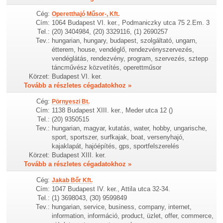
Cég:
Operetthajó Műsor-, Kft.
Cím:
1064 Budapest VI. ker., Podmaniczky utca 75 2.Em. 3
Tel.:
(20) 3404984, (20) 3329116, (1) 2690257
Tev.:
hungarian, hungary, budapest, szolgáltató, ungarn,
étterem, house, vendéglő, rendezvényszervezés,
vendéglátás, rendezvény, program, szervezés, sztepp
táncművész közvetítés, operettműsor
Körzet:
Budapest VI. ker.
Tovább a részletes cégadatokhoz »
Cég:
Pörnyeszi Bt.
Cím:
1138 Budapest XIII. ker., Meder utca 12 ()
Tel.:
(20) 9350515
Tev.:
hungarian, magyar, kutatás, water, hobby, ungarische,
sport, sportszer, surfkajak, boat, versenyhajó,
kajaklapát, hajóépítés, gps, sportfelszerelés
Körzet:
Budapest XIII. ker.
Tovább a részletes cégadatokhoz »
Cég:
Jakab Bőr Kft.
Cím:
1047 Budapest IV. ker., Attila utca 32-34.
Tel.:
(1) 3698043, (30) 9599849
Tev.:
hungarian, service, business, company, internet,
information, információ, product, üzlet, offer, commerce,