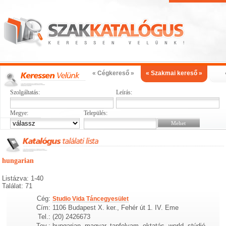
« Cégkereső »
« Szakmai kereső »
Szolgáltatás:
Leírás:
Megye:
Település:
hungarian
Listázva: 1-40
Találat: 71
Cég:
Studio Vida Táncegyesület
Cím:
1106 Budapest X. ker., Fehér út 1. IV. Eme
Tel.:
(20) 2426673
Tev.:
hungarian, magyar, tanfolyam, oktatás, world, stúdió,