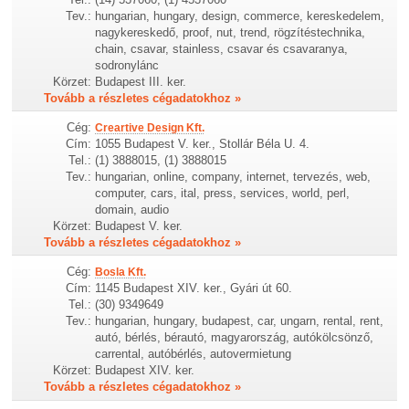
Tev.:
hungarian, hungary, design, commerce, kereskedelem,
nagykereskedő, proof, nut, trend, rögzítéstechnika,
chain, csavar, stainless, csavar és csavaranya,
sodronylánc
Körzet:
Budapest III. ker.
Tovább a részletes cégadatokhoz »
Cég:
Creartive Design Kft.
Cím:
1055 Budapest V. ker., Stollár Béla U. 4.
Tel.:
(1) 3888015, (1) 3888015
Tev.:
hungarian, online, company, internet, tervezés, web,
computer, cars, ital, press, services, world, perl,
domain, audio
Körzet:
Budapest V. ker.
Tovább a részletes cégadatokhoz »
Cég:
Bosla Kft.
Cím:
1145 Budapest XIV. ker., Gyári út 60.
Tel.:
(30) 9349649
Tev.:
hungarian, hungary, budapest, car, ungarn, rental, rent,
autó, bérlés, bérautó, magyarország, autókölcsönző,
carrental, autóbérlés, autovermietung
Körzet:
Budapest XIV. ker.
Tovább a részletes cégadatokhoz »