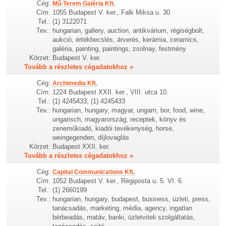
Cég:
Mű-Terem Galéria Kft.
Cím:
1055 Budapest V. ker., Falk Miksa u. 30.
Tel.:
(1) 3122071
Tev.:
hungarian, gallery, auction, antikvárium, régiségbolt,
aukció, értékbecslés, árverés, kerámia, ceramics,
galéria, painting, paintings, zsolnay, festmény
Körzet:
Budapest V. ker.
Tovább a részletes cégadatokhoz »
Cég:
Archimedia Kft.
Cím:
1224 Budapest XXII. ker., VIII. utca 10.
Tel.:
(1) 4245433, (1) 4245433
Tev.:
hungarian, hungary, magyar, ungarn, bor, food, wine,
ungarisch, magyarország, receptek, könyv és
zeneműkiadó, kiadói tevékenység, horse,
weingegenden, díjlovaglás
Körzet:
Budapest XXII. ker.
Tovább a részletes cégadatokhoz »
Cég:
Capital Communications Kft.
Cím:
1052 Budapest V. ker., Régiposta u. 5. VI. 6.
Tel.:
(1) 2660199
Tev.:
hungarian, hungary, budapest, business, üzleti, press,
tanácsadás, marketing, média, agency, ingatlan
bérbeadás, matáv, banki, üzletviteli szolgáltatás,