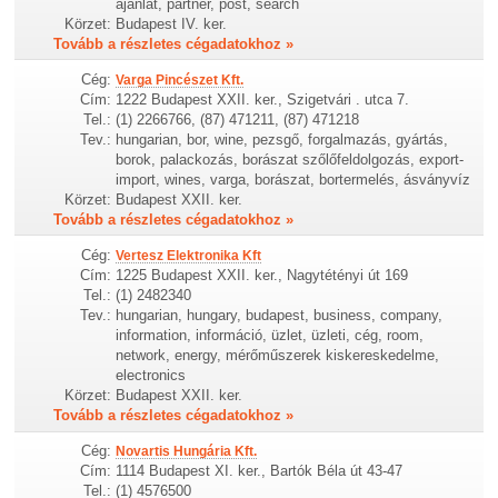
ajánlat, partner, post, search
Körzet:
Budapest IV. ker.
Tovább a részletes cégadatokhoz »
Cég:
Varga Pincészet Kft.
Cím:
1222 Budapest XXII. ker., Szigetvári . utca 7.
Tel.:
(1) 2266766, (87) 471211, (87) 471218
Tev.:
hungarian, bor, wine, pezsgő, forgalmazás, gyártás,
borok, palackozás, borászat szőlőfeldolgozás, export-
import, wines, varga, borászat, bortermelés, ásványvíz
Körzet:
Budapest XXII. ker.
Tovább a részletes cégadatokhoz »
Cég:
Vertesz Elektronika Kft
Cím:
1225 Budapest XXII. ker., Nagytétényi út 169
Tel.:
(1) 2482340
Tev.:
hungarian, hungary, budapest, business, company,
information, információ, üzlet, üzleti, cég, room,
network, energy, mérőműszerek kiskereskedelme,
electronics
Körzet:
Budapest XXII. ker.
Tovább a részletes cégadatokhoz »
Cég:
Novartis Hungária Kft.
Cím:
1114 Budapest XI. ker., Bartók Béla út 43-47
Tel.:
(1) 4576500