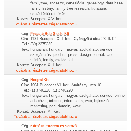
familytree, ancestor, genealógia, genealogy, data base,
family history, family tree research, kutatása,
családtörténeti, ősök
Körzet:
Budapest XIV. ker.
Tovább a részletes cégadatokhoz »
Cég:
Press & Holz Stúdió Kft
Cím:
1131 Budapest XIII. ker., Gyöngyösi utca 26. II/12
Tel.:
(30) 2375235
Tev.:
hungarian, hungary, magyar, szolgáltató, service,
szolgáltatás, product, press, design, termék, and,
stúdió, family, család, kit
Körzet:
Budapest XIII. ker.
Tovább a részletes cégadatokhoz »
Cég:
Netgral Kft.
Cím:
1061 Budapest VI. ker., Andrássy utca 10.
Tel.:
(1) 3740220, (1) 3740220
Tev.:
hungarian, hungary, magyar, szolgáltató, service, online,
adatbázis, internet, informatika, web, fejlesztés,
marketing, perl, domain, www
Körzet:
Budapest VI. ker.
Tovább a részletes cégadatokhoz »
Cég:
Kárpátia Étterem és Söröző