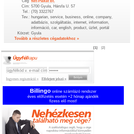
Cég:
Net-Plakát Bt.
Cím:
5700 Gyula, Hársfa U. 57
Tel.:
(70) 3322767
Tev.:
hungarian, service, business, online, company,
adatbázis, szolgáltatás, internet, information,
információ, car, english, product, üzlet, portál
Körzet:
Gyula
Tovább a részletes cégadatokhoz »
[1]
[2]
Ingyenes regisztráció »
Elfelejtett jelszó »
Billingo
online számlázó rendszer
éves előfizetés esetén +2 hónap ajándék
fizess elő most!