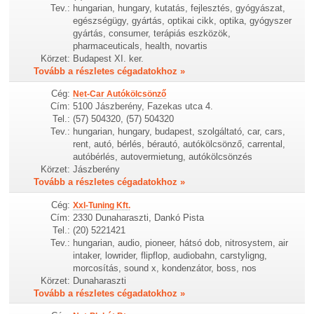
Tev.:
hungarian, hungary, kutatás, fejlesztés, gyógyászat,
egészségügy, gyártás, optikai cikk, optika, gyógyszer
gyártás, consumer, terápiás eszközök,
pharmaceuticals, health, novartis
Körzet:
Budapest XI. ker.
Tovább a részletes cégadatokhoz »
Cég:
Net-Car Autókölcsönző
Cím:
5100 Jászberény, Fazekas utca 4.
Tel.:
(57) 504320, (57) 504320
Tev.:
hungarian, hungary, budapest, szolgáltató, car, cars,
rent, autó, bérlés, bérautó, autókölcsönző, carrental,
autóbérlés, autovermietung, autókölcsönzés
Körzet:
Jászberény
Tovább a részletes cégadatokhoz »
Cég:
Xxl-Tuning Kft.
Cím:
2330 Dunaharaszti, Dankó Pista
Tel.:
(20) 5221421
Tev.:
hungarian, audio, pioneer, hátsó dob, nitrosystem, air
intaker, lowrider, flipflop, audiobahn, carstyligng,
morcosítás, sound x, kondenzátor, boss, nos
Körzet:
Dunaharaszti
Tovább a részletes cégadatokhoz »