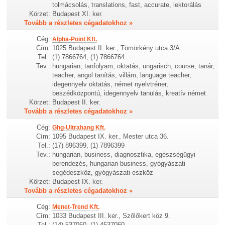
tolmácsolás, translations, fast, accurate, lektorálás
Körzet:
Budapest XI. ker.
Tovább a részletes cégadatokhoz »
Cég:
Alpha-Point Kft.
Cím:
1025 Budapest II. ker., Tömörkény utca 3/A
Tel.:
(1) 7866764, (1) 7866764
Tev.:
hungarian, tanfolyam, oktatás, ungarisch, course, tanár,
teacher, angol tanítás, villám, language teacher,
idegennyelv oktatás, német nyelvtréner,
beszédközpontú, idegennyelv tanulás, kreatív német
Körzet:
Budapest II. ker.
Tovább a részletes cégadatokhoz »
Cég:
Ghg-Ultrahang Kft.
Cím:
1095 Budapest IX. ker., Mester utca 36.
Tel.:
(17) 896399, (1) 7896399
Tev.:
hungarian, business, diagnosztika, egészségügyi
berendezés, hungarian business, gyógyászati
segédeszköz, gyógyászati eszköz
Körzet:
Budapest IX. ker.
Tovább a részletes cégadatokhoz »
Cég:
Menet-Trend Kft.
Cím:
1033 Budapest III. ker., Szőlőkert köz 9.
Tel.:
(14) 537060, (1) 4537060