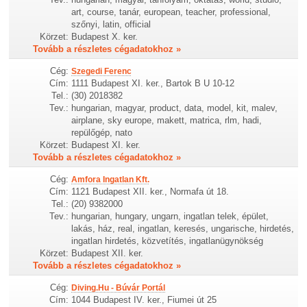
art, course, tanár, european, teacher, professional,
szőnyi, latin, official
Körzet:
Budapest X. ker.
Tovább a részletes cégadatokhoz »
Cég:
Szegedi Ferenc
Cím:
1111 Budapest XI. ker., Bartok B U 10-12
Tel.:
(30) 2018382
Tev.:
hungarian, magyar, product, data, model, kit, malev,
airplane, sky europe, makett, matrica, rlm, hadi,
repülőgép, nato
Körzet:
Budapest XI. ker.
Tovább a részletes cégadatokhoz »
Cég:
Amfora Ingatlan Kft.
Cím:
1121 Budapest XII. ker., Normafa út 18.
Tel.:
(20) 9382000
Tev.:
hungarian, hungary, ungarn, ingatlan telek, épület,
lakás, ház, real, ingatlan, keresés, ungarische, hirdetés,
ingatlan hirdetés, közvetítés, ingatlanügynökség
Körzet:
Budapest XII. ker.
Tovább a részletes cégadatokhoz »
Cég:
Diving.Hu - Búvár Portál
Cím:
1044 Budapest IV. ker., Fiumei út 25