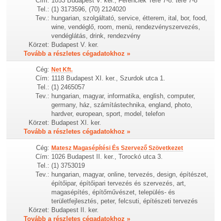
Cím:
1053 Budapest V. ker., Ferenciek Tere 7-8. tere 7-8
Tel.:
(1) 3173596, (70) 2124020
Tev.:
hungarian, szolgáltató, service, étterem, ital, bor, food,
wine, vendéglő, room, menü, rendezvényszervezés,
vendéglátás, drink, rendezvény
Körzet:
Budapest V. ker.
Tovább a részletes cégadatokhoz »
Cég:
Net Kft.
Cím:
1118 Budapest XI. ker., Szurdok utca 1.
Tel.:
(1) 2465057
Tev.:
hungarian, magyar, informatika, english, computer,
germany, ház, számítástechnika, england, photo,
hardver, european, sport, model, telefon
Körzet:
Budapest XI. ker.
Tovább a részletes cégadatokhoz »
Cég:
Matesz Magasépítési És Szervező Szövetkezet
Cím:
1026 Budapest II. ker., Torockó utca 3.
Tel.:
(1) 3753019
Tev.:
hungarian, magyar, online, tervezés, design, építészet,
építőipar, építőipari tervezés és szervezés, art,
magasépítés, építőművészet, település- és
területfejlesztés, peter, felcsuti, építészeti tervezés
Körzet:
Budapest II. ker.
Tovább a részletes cégadatokhoz »