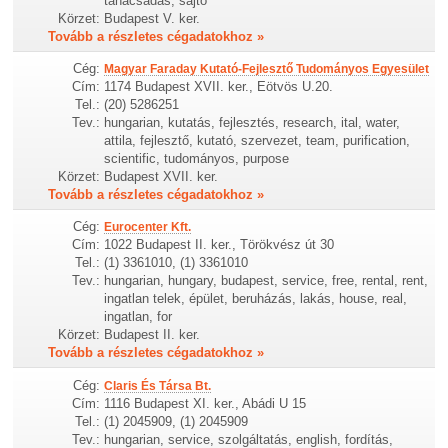
tanácsadás, sajtó
Körzet:
Budapest V. ker.
Tovább a részletes cégadatokhoz »
Cég:
Magyar Faraday Kutató-Fejlesztő Tudományos Egyesület
Cím:
1174 Budapest XVII. ker., Eötvös U.20.
Tel.:
(20) 5286251
Tev.:
hungarian, kutatás, fejlesztés, research, ital, water,
attila, fejlesztő, kutató, szervezet, team, purification,
scientific, tudományos, purpose
Körzet:
Budapest XVII. ker.
Tovább a részletes cégadatokhoz »
Cég:
Eurocenter Kft.
Cím:
1022 Budapest II. ker., Törökvész út 30
Tel.:
(1) 3361010, (1) 3361010
Tev.:
hungarian, hungary, budapest, service, free, rental, rent,
ingatlan telek, épület, beruházás, lakás, house, real,
ingatlan, for
Körzet:
Budapest II. ker.
Tovább a részletes cégadatokhoz »
Cég:
Claris És Társa Bt.
Cím:
1116 Budapest XI. ker., Abádi U 15
Tel.:
(1) 2045909, (1) 2045909
Tev.:
hungarian, service, szolgáltatás, english, fordítás,