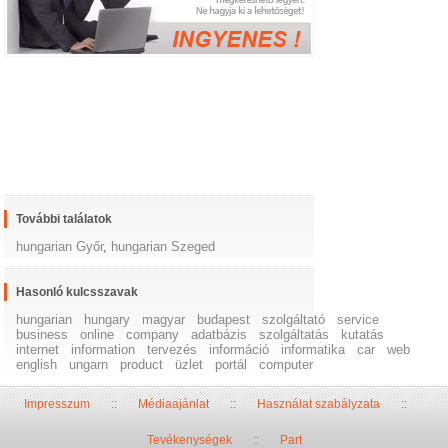
További találatok
hungarian Győr
,
hungarian Szeged
Hasonló kulcsszavak
hungarian
hungary
magyar
budapest
szolgáltató
service
business
online
company
adatbázis
szolgáltatás
kutatás
internet
information
tervezés
információ
informatika
car
web
english
ungarn
product
üzlet
portál
computer
Impresszum
::
Médiaajánlat
::
Használat szabályzata
::
Tevékenységek
::
Part