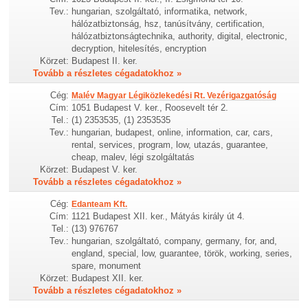
Tev.:
hungarian, szolgáltató, informatika, network,
hálózatbiztonság, hsz, tanúsítvány, certification,
hálózatbiztonságtechnika, authority, digital, electronic,
decryption, hitelesítés, encryption
Körzet:
Budapest II. ker.
Tovább a részletes cégadatokhoz »
Cég:
Malév Magyar Légiközlekedési Rt. Vezérigazgatóság
Cím:
1051 Budapest V. ker., Roosevelt tér 2.
Tel.:
(1) 2353535, (1) 2353535
Tev.:
hungarian, budapest, online, information, car, cars,
rental, services, program, low, utazás, guarantee,
cheap, malev, légi szolgáltatás
Körzet:
Budapest V. ker.
Tovább a részletes cégadatokhoz »
Cég:
Edanteam Kft.
Cím:
1121 Budapest XII. ker., Mátyás király út 4.
Tel.:
(13) 976767
Tev.:
hungarian, szolgáltató, company, germany, for, and,
england, special, low, guarantee, török, working, series,
spare, monument
Körzet:
Budapest XII. ker.
Tovább a részletes cégadatokhoz »