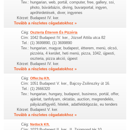
Tev.:
hungarian, web, portál, computer, free, gallery, ssi,
photo, búvárbázis, diving, buvarportal, ingyen,
apróhirdetések, diver, ingyenes
Körzet:
Budapest IV. ker.
Tovább a részletes cégadatokhoz »
Cég:
Oszteria Étterem És Pizzéria
Cím:
1042 Budapest IV. ker., József Attila utca 82
Tel.:
(1) 3699890, (1) 3699890
Tev.:
hungarian, magyar, budapest, étterem, menü, olcsó,
pizzéria, 4 kerület, heti menü, pizza, 1042, újpesti,
oszteria, pizza akció, újpest
Körzet:
Budapest IV. ker.
Tovább a részletes cégadatokhoz »
Cég:
Offer.hu Kft.
Cím:
1051 Budapest V. ker., Bajcsy-Zsilinszky út 16.
Tel.:
(1) 2666320
Tev.:
hungarian, hungary, budapest, business, portál, offer,
ajánlat, tanfolyam, oktatás, auction, megrendelés,
pályázatfigyelő, hitelek, adatfeldolgozás, eu tenders
Körzet:
Budapest V. ker.
Tovább a részletes cégadatokhoz »
Cég:
Netlock Kft.
Cím:
1023 Budapest II. ker., II. Zsigmond tér 10.