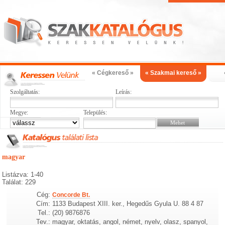
« Cégkereső »
« Szakmai kereső »
Szolgáltatás:
Leírás:
Megye:
Település:
magyar
Listázva: 1-40
Találat: 229
Cég:
Concorde Bt.
Cím:
1133 Budapest XIII. ker., Hegedűs Gyula U. 88 4 87
Tel.:
(20) 9876876
Tev.:
magyar, oktatás, angol, német, nyelv, olasz, spanyol,