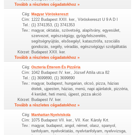
Tovább a részletes cégadatokhoz »
Cég:
Magyar Vöröskereszt
Cím:
1222 Budapest XXII. ker., Vöröskereszt U 9 A D I
Tel.:
(1) 3741353, (1) 3741353
Tev.:
magyar, oktatás, szövetség, alapítvány, egyesület,
szervezet, egészségügy, gyógyfelszerelés,
segítségnyújtás, elsősegéyl, katasztrófa, szociális
gondozás, segély, véradás, egészségügyi szolgáltatás
Körzet:
Budapest XXII. ker.
Tovább a részletes cégadatokhoz »
Cég:
Oszteria Étterem És Pizzéria
Cím:
1042 Budapest IV. ker., József Attila utca 82
Tel.:
(1) 3699890, (1) 3699890
Tev.:
magyar, budapest, hungarian, olcsó, pizza, házias
ételek, ujpesten, házias, menü, napi ajánlatok, pizzéria,
4 kerület, heti menü, újpest, pizza akció
Körzet:
Budapest IV. ker.
Tovább a részletes cégadatokhoz »
Cég:
Manhattan Nyelviskola
Cím:
1075 Budapest VII. ker., VII. Ker. Károly Krt.
Tev.:
magyar, budapest, angol, német, olasz, spanyol,
tanfolyam, nyelvoktatás, nyelvtanfolyam, nyelvvizsga,