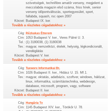
szövetségek, technifibre amatőr verseny, megjelent a
meccslabda magazin első száma, friss hírek, senior
verseny időpontváltozás, sportegyesület, sport,
fallabda, squash, rsc open 2007
Körzet:
Budapest IX. ker.
Tovább a részletes cégadatokhoz »
Cég:
Rézkakas Étterem
Cím:
1053 Budapest V. ker., Veres Pálné U. 3.
Tel.:
(1) 3180038, (1) 3180038
Tev.:
magyar, nemzetközi, ételek, helység, légkondicionált,
vendéglátás
Körzet:
Budapest V. ker.
Tovább a részletes cégadatokhoz »
Cég:
Tuxworx Informatikai Bt.
Cím:
1026 Budapest II. ker., Hidász U. 15. Mf.1.
Tev.:
magyar, oktatás, adatbázis, szoftver, windows, hálózat,
linux, informatika, számítástechnika, webdesign,
database, microsoft, program, vagy, software
Körzet:
Budapest II. ker.
Tovább a részletes cégadatokhoz »
Cég:
Hungária Tv
Cím:
1145 Budapest XIV. ker., Törökőr U. 78.