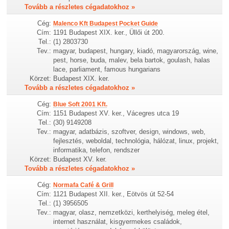
Tovább a részletes cégadatokhoz »
Cég:
Malenco Kft Budapest Pocket Guide
Cím:
1191 Budapest XIX. ker., Üllői út 200.
Tel.:
(1) 2803730
Tev.:
magyar, budapest, hungary, kiadó, magyarország, wine,
pest, horse, buda, malev, bela bartok, goulash, halas
lace, parliament, famous hungarians
Körzet:
Budapest XIX. ker.
Tovább a részletes cégadatokhoz »
Cég:
Blue Soft 2001 Kft.
Cím:
1151 Budapest XV. ker., Vácegres utca 19
Tel.:
(30) 9149208
Tev.:
magyar, adatbázis, szoftver, design, windows, web,
fejlesztés, weboldal, technológia, hálózat, linux, projekt,
informatika, telefon, rendszer
Körzet:
Budapest XV. ker.
Tovább a részletes cégadatokhoz »
Cég:
Normafa Café & Grill
Cím:
1121 Budapest XII. ker., Eötvös út 52-54
Tel.:
(1) 3956505
Tev.:
magyar, olasz, nemzetközi, kerthelyiség, meleg étel,
internet használat, kisgyermekes családok,