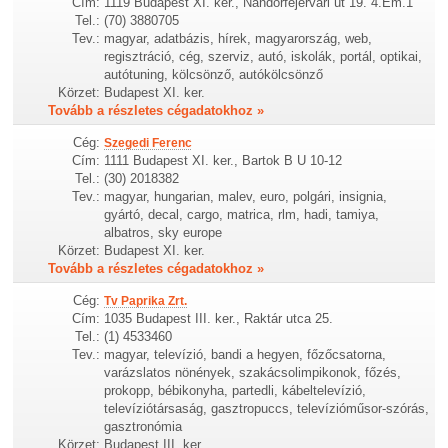
Cím:
1119 Budapest XI. ker., Nándorfejérvári út 19. 4.Em.1
Tel.:
(70) 3880705
Tev.:
magyar, adatbázis, hírek, magyarország, web,
regisztráció, cég, szerviz, autó, iskolák, portál, optikai,
autótuning, kölcsönző, autókölcsönző
Körzet:
Budapest XI. ker.
Tovább a részletes cégadatokhoz »
Cég:
Szegedi Ferenc
Cím:
1111 Budapest XI. ker., Bartok B U 10-12
Tel.:
(30) 2018382
Tev.:
magyar, hungarian, malev, euro, polgári, insignia,
gyártó, decal, cargo, matrica, rlm, hadi, tamiya,
albatros, sky europe
Körzet:
Budapest XI. ker.
Tovább a részletes cégadatokhoz »
Cég:
Tv Paprika Zrt.
Cím:
1035 Budapest III. ker., Raktár utca 25.
Tel.:
(1) 4533460
Tev.:
magyar, televízió, bandi a hegyen, főzőcsatorna,
varázslatos nönények, szakácsolimpikonok, főzés,
prokopp, bébikonyha, partedli, kábeltelevízió,
televíziótársaság, gasztropuccs, televízióműsor-szórás,
gasztronómia
Körzet:
Budapest III. ker.