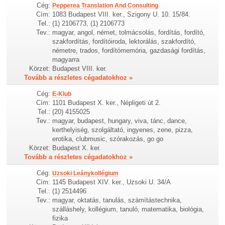
Cég:
Pepperea Translation And Consulting
Cím:
1083 Budapest VIII. ker., Szigony U. 10. 15/84.
Tel.:
(1) 2106773, (1) 2106773
Tev.:
magyar, angol, német, tolmácsolás, fordítás, fordító,
szakfordítás, fordítóiroda, lektorálás, szakfordító,
németre, trados, fordítómemória, gazdasági fordítás,
magyarra
Körzet:
Budapest VIII. ker.
Tovább a részletes cégadatokhoz »
Cég:
E-Klub
Cím:
1101 Budapest X. ker., Népligeti út 2.
Tel.:
(20) 4155025
Tev.:
magyar, budapest, hungary, viva, tánc, dance,
kerthelyiség, szolgáltató, ingyenes, zene, pizza,
erotika, clubmusic, szórakozás, go go
Körzet:
Budapest X. ker.
Tovább a részletes cégadatokhoz »
Cég:
Uzsoki Leánykollégium
Cím:
1145 Budapest XIV. ker., Uzsoki U. 34/A
Tel.:
(1) 2514496
Tev.:
magyar, oktatás, tanulás, számítástechnika,
szálláshely, kollégium, tanuló, matematika, biológia,
fizika