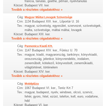
francia, tanulás, goethe, pitman, nyelvtanulás
Körzet:
Budapest VII. ker.
Tovább a részletes cégadatokhoz »
Cég:
Magyar Máltai Lovagok Szövetsége
Cím:
1134 Budapest XIII. ker., Lőportár U. 16
Tev.:
magyar, szövetség, egyesület, szervezet, szövetségek,
málta, szövetsége, máltai máltai, lovagok
Körzet:
Budapest XIII. ker.
Tovább a részletes cégadatokhoz »
Cég:
Pannonica Kiadó Kft.
Cím:
1147 Budapest XIV. ker., Fűrész U. 70
Tev.:
magyar, kiadó, magyarország, tankönyv, könyvkiadó,
oroszország, jelenkor, könyvrendelés, irodalom,
zeneműbolt, kötelező, könyvesbolt, zeneműkiadó,
világtörténet, történelem
Körzet:
Budapest XIV. ker.
Tovább a részletes cégadatokhoz »
Cég:
Mobilpláza
Cím:
1067 Budapest VI. ker., Teréz Krt 7
Tev.:
magyar, budapest, nyelv, windows, olcsó, szerviz,
fehér, gyors, hitel, ezüst, telefon, kell, euro, vodafone,
hdd
Körzet:
Budapest VI. ker.