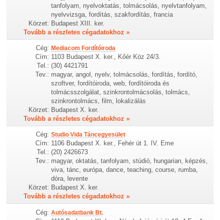
tanfolyam, nyelvoktatás, tolmácsolás, nyelvtanfolyam,
nyelvvizsga, fordítás, szakfordítás, francia
Körzet:
Budapest XIII. ker.
Tovább a részletes cégadatokhoz »
Cég:
Mediacom Fordítóiroda
Cím:
1103 Budapest X. ker., Kőér Köz 24/3.
Tel.:
(30) 4421791
Tev.:
magyar, angol, nyelv, tolmácsolás, fordítás, fordító,
szoftver, fordítóiroda, web, fordítóiroda és
tolmácsszolgálat, szinkrontolmácsolás, tolmács,
szinkrontolmács, film, lokalizálás
Körzet:
Budapest X. ker.
Tovább a részletes cégadatokhoz »
Cég:
Studio Vida Táncegyesület
Cím:
1106 Budapest X. ker., Fehér út 1. IV. Eme
Tel.:
(20) 2426673
Tev.:
magyar, oktatás, tanfolyam, stúdió, hungarian, képzés,
viva, tánc, európa, dance, teaching, course, rumba,
dóra, levente
Körzet:
Budapest X. ker.
Tovább a részletes cégadatokhoz »
Cég:
Autósadatbank Bt.