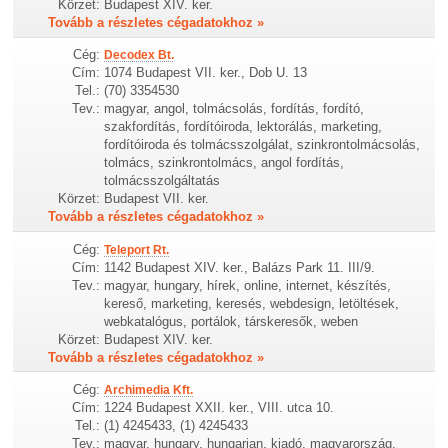
Körzet:
Budapest XIV. ker.
Tovább a részletes cégadatokhoz »
Cég:
Decodex Bt.
Cím:
1074 Budapest VII. ker., Dob U. 13
Tel.:
(70) 3354530
Tev.:
magyar, angol, tolmácsolás, fordítás, fordító,
szakfordítás, fordítóiroda, lektorálás, marketing,
fordítóiroda és tolmácsszolgálat, szinkrontolmácsolás,
tolmács, szinkrontolmács, angol fordítás,
tolmácsszolgáltatás
Körzet:
Budapest VII. ker.
Tovább a részletes cégadatokhoz »
Cég:
Teleport Rt.
Cím:
1142 Budapest XIV. ker., Balázs Park 11. III/9.
Tev.:
magyar, hungary, hírek, online, internet, készítés,
kereső, marketing, keresés, webdesign, letöltések,
webkatalógus, portálok, társkeresők, weben
Körzet:
Budapest XIV. ker.
Tovább a részletes cégadatokhoz »
Cég:
Archimedia Kft.
Cím:
1224 Budapest XXII. ker., VIII. utca 10.
Tel.:
(1) 4245433, (1) 4245433
Tev.:
magyar, hungary, hungarian, kiadó, magyarország,