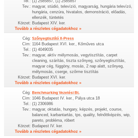
Tel.:
(1) 2585857, (1) 2585857
Tev.:
magyar, stúdió, televízió, magyarság, hungária televízó,
hungária, cenzúra, hivatalos, demonstráció, előadás,
ellenzék, tüntetés
Körzet:
Budapest XIV. ker.
Tovább a részletes cégadatokhoz »
Cég:
Szőnyegtisztító X-Press
Cím:
1164 Budapest XVI. ker., Kőműves utca
Tel.:
(1) 4049035
Tev.:
magyar, aktív mélymosás, vegytisztítás, carpet
cleaning, szárítás, tiszta szőnyeg, szőnyegtisztítás,
magyar cég, függöny, mosás, 2 nap alatt, szőnyeg,
mélymosás, cserge, szőrme tisztítás
Körzet:
Budapest XVI. ker.
Tovább a részletes cégadatokhoz »
Cég:
Benchmarking Vezetési Bt.
Cím:
1046 Budapest IV. ker., Pálya utca 18
Tel.:
(1) 2306986
Tev.:
magyar, oktatás, hungary, képzés, projekt, course,
balanced, karbantartás, tps, quality, felnőttképzés, wip,
pareto, probléma, róbert
Körzet:
Budapest IV. ker.
Tovább a részletes cégadatokhoz »