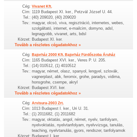
Cég:
Vivanet Kft.
Cím:
1119 Budapest XI. ker., Petzvál József U. 44.
Tel.:
(40) 209020, (40) 209020
Tev.:
magyar, olcsó, viva, regisztráció, internetes, webes,
szolgáltató, internet, e-mailcim, domyno, adsl,
legnagyobb, vivanet, arts, bdsl
Körzet:
Budapest XI. ker.
Tovább a részletes cégadatokhoz »
Cég:
Bajorház 2000 Kft. Bajorház Fürdőszoba Áruház
Cím:
1165 Budapest XVI. ker., Veres P. U. 205.
Tel.:
(14) 010512, (1) 4010512
Tev.:
magyar, német, olasz, spanyol, lengyel, szlovák,
vagnerplast, abk, feromix, grohe, paradys, vidima,
honsgrohe, csempe, akryl
Körzet:
Budapest XVI. ker.
Tovább a részletes cégadatokhoz »
Cég:
Arvisura-2003 Zrt.
Cím:
1013 Budapest I. ker., Uri U. 31.
Tel.:
(1) 2011682, (1) 2011682
Tev.:
magyar, oktatás, angol, német, nyelv, tanfolyam,
nyelvoktatás, nyelvtanfolyam, nyelvvizsga, tanulás,
teaching, nyelvtanulás, gyors, rendszer, tanfolyamok
Körzet:
Budapest I. ker.