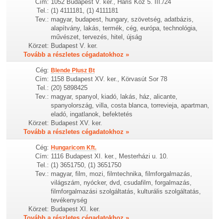
Cím:
1052 Budapest V. ker., Haris Köz 5. III./24
Tel.:
(1) 4111181, (1) 4111181
Tev.:
magyar, budapest, hungary, szövetség, adatbázis,
alapítvány, lakás, termék, cég, európa, technológia,
művészet, tervezés, hitel, újság
Körzet:
Budapest V. ker.
Tovább a részletes cégadatokhoz »
Cég:
Blende Plusz Bt
Cím:
1158 Budapest XV. ker., Körvasút Sor 78
Tel.:
(20) 5898425
Tev.:
magyar, spanyol, kiadó, lakás, ház, alicante,
spanyolország, villa, costa blanca, torrevieja, apartman,
eladó, ingatlanok, befektetés
Körzet:
Budapest XV. ker.
Tovább a részletes cégadatokhoz »
Cég:
Hungaricom Kft.
Cím:
1116 Budapest XI. ker., Mesterházi u. 10.
Tel.:
(1) 3651750, (1) 3651750
Tev.:
magyar, film, mozi, filmtechnika, filmforgalmazás,
világszám, nyócker, dvd, csudafilm, forgalmazás,
filmforgalmazási szolgáltatás, kulturális szolgáltatás,
tevékenység
Körzet:
Budapest XI. ker.
Tovább a részletes cégadatokhoz »