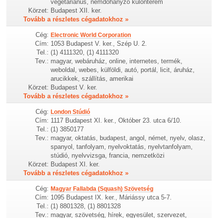
vegetáriánus, nemdohányzó különterem
Körzet:
Budapest XII. ker.
Tovább a részletes cégadatokhoz »
Cég:
Electronic World Corporation
Cím:
1053 Budapest V. ker., Szép U. 2.
Tel.:
(1) 4111320, (1) 4111320
Tev.:
magyar, webáruház, online, internetes, termék,
weboldal, webes, külföldi, autó, portál, licit, áruház,
arucikkek, szállítás, amerikai
Körzet:
Budapest V. ker.
Tovább a részletes cégadatokhoz »
Cég:
London Stúdió
Cím:
1117 Budapest XI. ker., Október 23. utca 6/10.
Tel.:
(1) 3850177
Tev.:
magyar, oktatás, budapest, angol, német, nyelv, olasz,
spanyol, tanfolyam, nyelvoktatás, nyelvtanfolyam,
stúdió, nyelvvizsga, francia, nemzetközi
Körzet:
Budapest XI. ker.
Tovább a részletes cégadatokhoz »
Cég:
Magyar Fallabda (Squash) Szövetség
Cím:
1095 Budapest IX. ker., Máriássy utca 5-7.
Tel.:
(1) 8801328, (1) 8801328
Tev.:
magyar, szövetség, hírek, egyesület, szervezet,