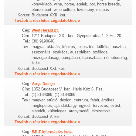
könyvkiadó, wine, horse, ételek, bor, horse breeds,
pferdesport, wine culture, lóverseny, recipes
Körzet:
Budapest XXII. ker.
Tovább a részletes cégadatokhoz »
Cég:
West Herald Bt.
Cím:
1211 Budapest XXI. ker., Gyepsor utca 1. 2.Em.20
Tel.:
(30) 9190640
Tev.:
magyar, oktatás, képzés, fejlesztés, külföldi, ausztria,
szezonális, szakács, ausztriában, szálloda,
mezogazdasági, európában, tapasztalat, németország,
állás
Körzet:
Budapest XXI. ker.
Tovább a részletes cégadatokhoz »
Cég:
Varga Design
Cím:
1052 Budapest V. ker., Haris Köz 6. Fsz.
Tel.:
(1) 3184089, (1) 3184089
Tev.:
magyar, stúdió, design, centrum, fehér, értékes,
meglepetes, ajándéktárgy, egyedi, tervezés, ezüst,
ajándék, különleges, aranymedál, ékszerbolt
Körzet:
Budapest V. ker.
Tovább a részletes cégadatokhoz »
Cég:
É.R.T. Információs Iroda