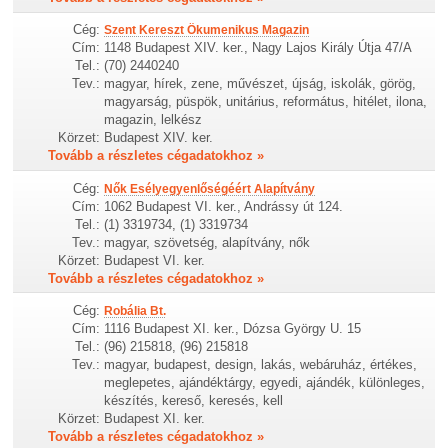
Cég:
Szent Kereszt Ökumenikus Magazin
Cím:
1148 Budapest XIV. ker., Nagy Lajos Király Útja 47/A
Tel.:
(70) 2440240
Tev.:
magyar, hírek, zene, művészet, újság, iskolák, görög,
magyarság, püspök, unitárius, református, hitélet, ilona,
magazin, lelkész
Körzet:
Budapest XIV. ker.
Tovább a részletes cégadatokhoz »
Cég:
Nők Esélyegyenlőségéért Alapítvány
Cím:
1062 Budapest VI. ker., Andrássy út 124.
Tel.:
(1) 3319734, (1) 3319734
Tev.:
magyar, szövetség, alapítvány, nők
Körzet:
Budapest VI. ker.
Tovább a részletes cégadatokhoz »
Cég:
Robália Bt.
Cím:
1116 Budapest XI. ker., Dózsa György U. 15
Tel.:
(96) 215818, (96) 215818
Tev.:
magyar, budapest, design, lakás, webáruház, értékes,
meglepetes, ajándéktárgy, egyedi, ajándék, különleges,
készítés, kereső, keresés, kell
Körzet:
Budapest XI. ker.
Tovább a részletes cégadatokhoz »