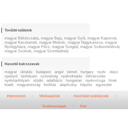
További találatok
magyar Békéscsaba
,
magyar Baja
,
magyar Győr
,
magyar Kaposvár
,
magyar Kecskemét
,
magyar Miskolc
,
magyar Nagykanizsa
,
magyar
Nyíregyháza
,
magyar Pécs
,
magyar Szeged
,
magyar Székesfehérvár
,
magyar Szolnok
,
magyar Szombathely
Hasonló kulcsszavak
magyar
oktatás
budapest
angol
német
hungary
nyelv
olasz
spanyol
tanfolyam
szövetség
nyelvoktatás
tolmácsolás
nyelvtanfolyam
stúdió
adatbázis
hungarian
nyelvvizsga
hírek
kiadó
magyarország
fordítás
alapítvány
képzés
egyesület
Impresszum
::
Médiaajánlat
::
Használat szabályzata
::
Tevékenységek
::
Part