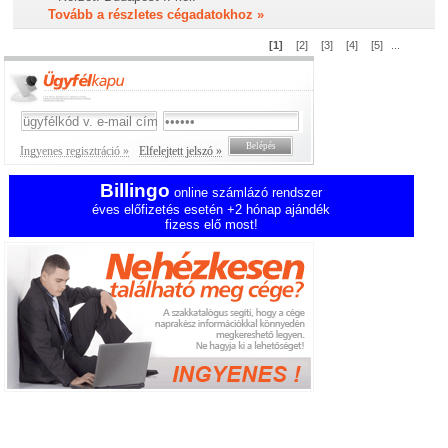
Tovább a részletes cégadatokhoz »
[1]
[2]
[3]
[4]
[5]
...
Ingyenes regisztráció »
Elfelejtett jelszó »
Billingo
online számlázó rendszer
éves előfizetés esetén +2 hónap ajándék
fizess elő most!