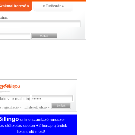
Szakmai kereső »
« Tudástár »
eírás:
 regisztráció »
Elfelejtett jelszó »
Billingo
online számlázó rendszer
es előfizetés esetén +2 hónap ajándék
fizess elő most!