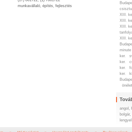
Budapes
munkavállaló, építés, fejlesztés
csisztu
XIII. ke
XIII. ke
XIII. ke
tanfoly
XIII. ke
Budapes
minute 
ker.
s
ker.
c
ker.
f
ker.
k
Budapes
önélet
Továb
angol
,
bolgár
lengyel