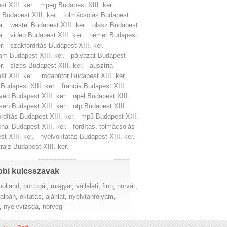
t XIII. ker.
mpeg Budapest XIII. ker.
 Budapest XIII. ker.
tolmácsolás Budapest
r.
westel Budapest XIII. ker.
olasz Budapest
r.
video Budapest XIII. ker.
német Budapest
r.
szakfordítás Budapest XIII. ker.
am Budapest XIII. ker.
pályázat Budapest
r.
sízés Budapest XIII. ker.
ausztria
t XIII. ker.
irodabútor Budapest XIII. ker.
Budapest XIII. ker.
francia Budapest XIII.
véd Budapest XIII. ker.
opel Budapest XIII.
seh Budapest XIII. ker.
otp Budapest XIII.
ordítás Budapest XIII. ker.
mp3 Budapest XIII.
ínai Budapest XIII. ker.
fordítás, tolmácsolás
t XIII. ker.
nyelvoktatás Budapest XIII. ker.
rajz Budapest XIII. ker.
bi kulcsszavak
holland
,
portugál
,
magyar
,
vállalati
,
finn
,
horvát
,
,
albán
,
oktatás
,
ajánlat
,
nyelvtanfolyam
,
,
nyelvvizsga
,
norvég