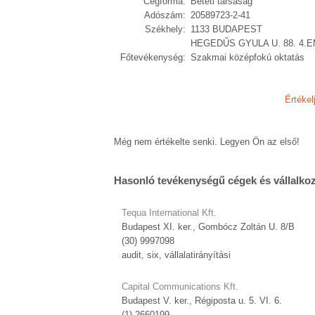
Cégforma:
Betéti társaság
Adószám:
20589723-2-41
Székhely:
1133 BUDAPEST
HEGEDŰS GYULA U. 88. 4.E
Főtevékenység:
Szakmai középfokú oktatás
Értékel
Még nem értékelte senki. Legyen Ön az első!
Hasonló tevékenységű cégek és vállalko
Tequa International Kft.
Budapest XI. ker., Gombócz Zoltán U. 8/B
(30) 9997098
audit, six, vállalatirányítási
Capital Communications Kft.
Budapest V. ker., Régiposta u. 5. VI. 6.
(1) 2660199