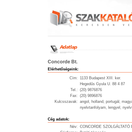
Concorde Bt.
Elérhetőségeink:
Cím:
1133 Budapest XIII. ker.
Hegedűs Gyula U. 88 4 87
Tel.:
(20) 9876876
Fax:
(20) 9896876
Kulcsszavak:
angol, holland, portugál, magyar
nyelvtanfolyam, lengyel, nyel
Cég adatok:
Név:
CONCORDE SZOLGÁLTATÓ 