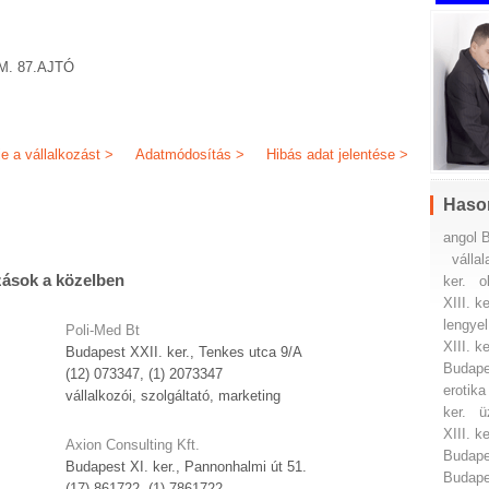
M. 87.AJTÓ
je a vállalkozást >
Adatmódosítás >
Hibás adat jelentése >
Haso
angol B
vállal
zások a közelben
ker.
o
XIII. ke
lengyel
Poli-Med Bt
XIII. ke
Budapest XXII. ker., Tenkes utca 9/A
Budapes
(12) 073347, (1) 2073347
erotika
vállalkozói, szolgáltató, marketing
ker.
ü
XIII. ke
Axion Consulting Kft.
Budapes
Budapest XI. ker., Pannonhalmi út 51.
Budapes
(17) 861722, (1) 7861722