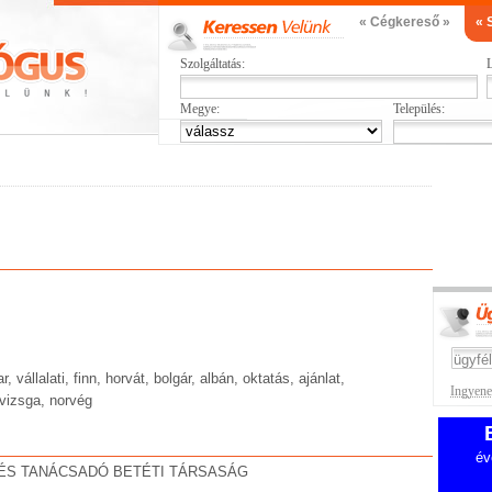
« Cégkereső »
« 
Szolgáltatás:
L
Megye:
Település:
, vállalati, finn, horvát, bolgár, albán, oktatás, ajánlat,
Ingyenes
vvizsga, norvég
év
ÉS TANÁCSADÓ BETÉTI TÁRSASÁG