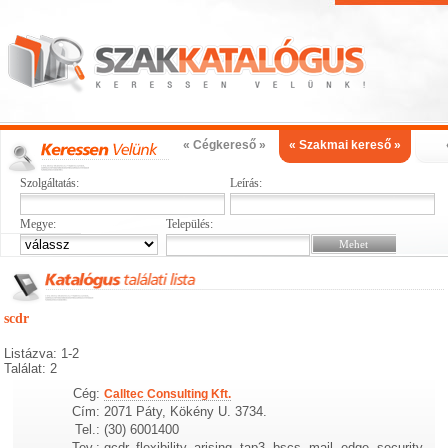
« Cégkereső »
« Szakmai kereső »
Szolgáltatás:
Leírás:
Megye:
Település:
scdr
Listázva: 1-2
Találat: 2
Cég:
Calltec Consulting Kft.
Cím:
2071 Páty, Kökény U. 3734.
Tel.:
(30) 6001400
Tev.:
gcdr, flexibility, arising, tap3, bscs, mail, edge, security,