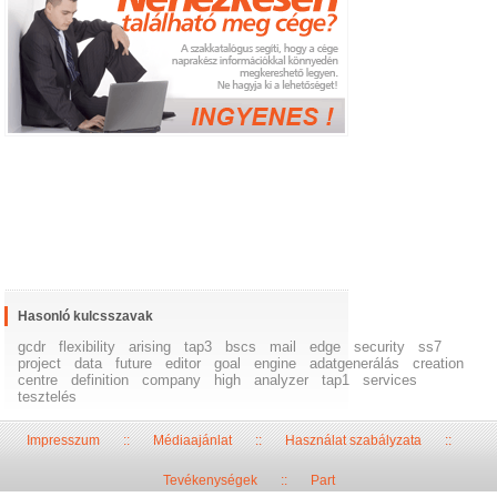
Hasonló kulcsszavak
gcdr
flexibility
arising
tap3
bscs
mail
edge
security
ss7
project
data
future
editor
goal
engine
adatgenerálás
creation
centre
definition
company
high
analyzer
tap1
services
tesztelés
Impresszum
::
Médiaajánlat
::
Használat szabályzata
::
Tevékenységek
::
Part