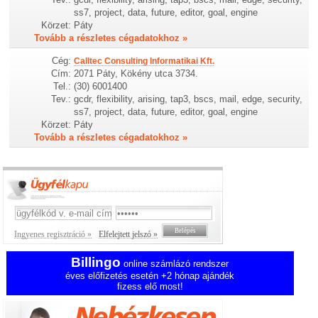
ss7, project, data, future, editor, goal, engine
Körzet:
Páty
Tovább a részletes cégadatokhoz »
Cég:
Calltec Consulting Informatikai Kft.
Cím:
2071 Páty, Kökény utca 3734.
Tel.:
(30) 6001400
Tev.:
gcdr, flexibility, arising, tap3, bscs, mail, edge, security,
ss7, project, data, future, editor, goal, engine
Körzet:
Páty
Tovább a részletes cégadatokhoz »
Ingyenes regisztráció »
Elfelejtett jelszó »
Billingo
online számlázó rendszer
éves előfizetés esetén +2 hónap ajándék
fizess elő most!