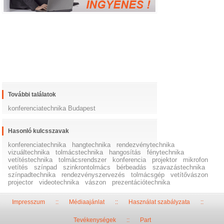
További találatok
konferenciatechnika Budapest
Hasonló kulcsszavak
konferenciatechnika
hangtechnika
rendezvénytechnika
vizuáltechnika
tolmácstechnika
hangosítás
fénytechnika
vetítéstechnika
tolmácsrendszer
konferencia
projektor
mikrofon
vetítés
színpad
szinkrontolmács
bérbeadás
szavazástechnika
színpadtechnika
rendezvényszervezés
tolmácsgép
vetítővászon
projector
videotechnika
vászon
prezentációtechnika
Impresszum
::
Médiaajánlat
::
Használat szabályzata
::
Tevékenységek
::
Part