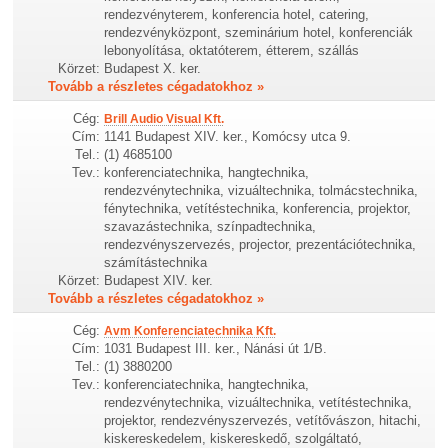
rendezvényterem, konferencia hotel, catering,
rendezvényközpont, szeminárium hotel, konferenciák
lebonyolítása, oktatóterem, étterem, szállás
Körzet:
Budapest X. ker.
Tovább a részletes cégadatokhoz »
Cég:
Brill Audio Visual Kft.
Cím:
1141 Budapest XIV. ker., Komócsy utca 9.
Tel.:
(1) 4685100
Tev.:
konferenciatechnika, hangtechnika,
rendezvénytechnika, vizuáltechnika, tolmácstechnika,
fénytechnika, vetítéstechnika, konferencia, projektor,
szavazástechnika, színpadtechnika,
rendezvényszervezés, projector, prezentációtechnika,
számítástechnika
Körzet:
Budapest XIV. ker.
Tovább a részletes cégadatokhoz »
Cég:
Avm Konferenciatechnika Kft.
Cím:
1031 Budapest III. ker., Nánási út 1/B.
Tel.:
(1) 3880200
Tev.:
konferenciatechnika, hangtechnika,
rendezvénytechnika, vizuáltechnika, vetítéstechnika,
projektor, rendezvényszervezés, vetítővászon, hitachi,
kiskereskedelem, kiskereskedő, szolgáltató,