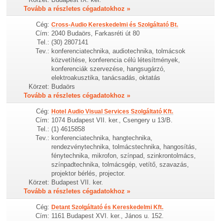
Tovább a részletes cégadatokhoz »
Cég:
Cross-Audio Kereskedelmi és Szolgáltató Bt.
Cím:
2040 Budaörs, Farkasréti út 80
Tel.:
(30) 2807141
Tev.:
konferenciatechnika, audiotechnika, tolmácsok
közvetítése, konferencia célú létesítmények,
konferenciák szervezése, hangsugárzó,
elektroakusztika, tanácsadás, oktatás
Körzet:
Budaörs
Tovább a részletes cégadatokhoz »
Cég:
Hotel Audio Visual Services Szolgáltató Kft.
Cím:
1074 Budapest VII. ker., Csengery u 13/B.
Tel.:
(1) 4615858
Tev.:
konferenciatechnika, hangtechnika,
rendezvénytechnika, tolmácstechnika, hangosítás,
fénytechnika, mikrofon, színpad, szinkrontolmács,
színpadtechnika, tolmácsgép, vetítő, szavazás,
projektor bérlés, projector.
Körzet:
Budapest VII. ker.
Tovább a részletes cégadatokhoz »
Cég:
Detant Szolgáltató és Kereskedelmi Kft.
Cím:
1161 Budapest XVI. ker., János u. 152.