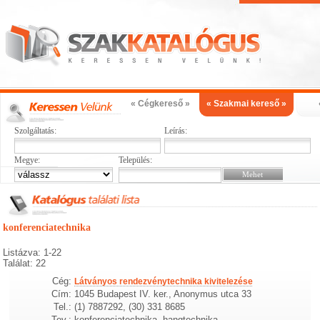
« Cégkereső »
« Szakmai kereső »
Szolgáltatás:
Leírás:
Megye:
Település:
konferenciatechnika
Listázva: 1-22
Találat: 22
Cég:
Látványos rendezvénytechnika kivitelezése
Cím:
1045 Budapest IV. ker., Anonymus utca 33
Tel.:
(1) 7887292, (30) 331 8685
Tev.:
konferenciatechnika, hangtechnika,