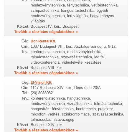
rendezvénytechnika, fénytechnika, vetítéstechnika,
színpadtechnika, hangosítástechnika, egyedi
rendezvénytechnika, led világítás, hagyományos
világítás
Körzet:
Budapest IV. ker., Budapest
Tovább a részletes cégadatokhoz »
Cég:
Dcn Rental Kft.
Cím:
1087 Budapest VIII. ker., Asztalos Sándor u. 9-12.
Tev.:
konferenciatechnika, rendezvénytechnika,
tolmácstechnika, szavazástechnika, led fal,
videokonferencia, videófelvétel készítése
Körzet:
Budapest VIII. ker.
Tovább a részletes cégadatokhoz »
Cég:
El-Vision Kft.
Cím:
1147 Budapest XIV. ker., Deés utca 20/A
Tel.:
(20) 8086082
Tev.:
konferenciatechnika, hangtechnika,
rendezvénytechnika, vizuáltechnika, tolmácstechnika,
hangosítás, fénytechnika, konferencia, projektor,
mikrofon, vetítés, szinkrontolmács, szavazástechnika,
tolmácsolás, szavazógép
Körzet:
Budapest XIV. ker.
Tovább a részletes cégadatokhoz »