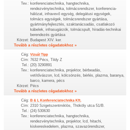
Tev.:
konferenciatechnika, hangtechnika,
rendezvénytechnika, tolmácsrendszer, konferencia-
hálózat, infravevő egység, delegátusi egységek,
tolmács egységek, tolmácsrendszer gyártása,
gyártmányfejlesztés, szaktanácsadás, csatlakozó
kábelek, infrasugárzók, tolmácspult, híradás-technikai
berendezés gyártása
Körzet:
Budapest XIV. ker.
Tovább a részletes cégadatokhoz »
Cég:
Vizuál Tipp
Cím:
7632 Pécs, Tildy Z
Tel.:
(20) 3290891
Tev.:
konferenciatechnika, projektor, bérbeadás,
vetítővászon, lcd, kölcsönzés, bérlés, plazma, baranya,
barco, kamera, pécs
Körzet:
Pécs
Tovább a részletes cégadatokhoz »
Cég:
B & L Konferenciatechnika Kft.
Cím:
2310 Szigetszentmiklós, Thököly utca 51/B.
Tel.:
(24) 530630
Tev.:
konferenciatechnika, hangtechnika,
rendezvénytechnika, projektor, lcd, hitachi,
kiskereskedelem, plazma, szavazórendszer,