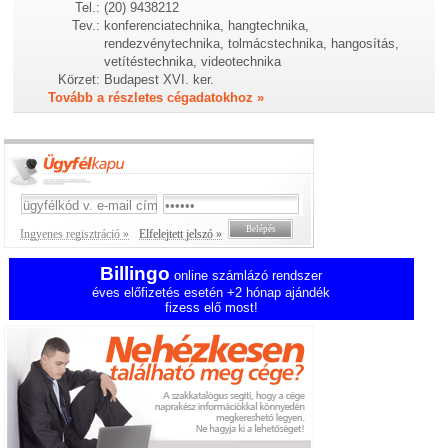
Tel.:
(20) 9438212
Tev.:
konferenciatechnika, hangtechnika,
rendezvénytechnika, tolmácstechnika, hangosítás,
vetítéstechnika, videotechnika
Körzet:
Budapest XVI. ker.
Tovább a részletes cégadatokhoz »
Ingyenes regisztráció »
Elfelejtett jelszó »
Billingo
online számlázó rendszer
éves előfizetés esetén +2 hónap ajándék
fizess elő most!