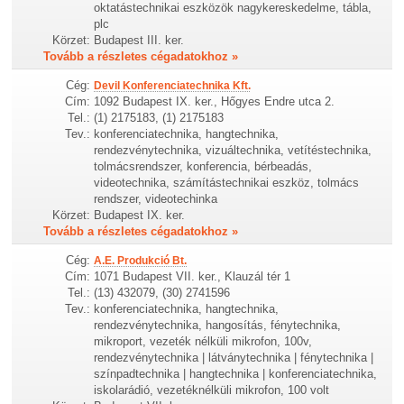
oktatástechnikai eszközök nagykereskedelme, tábla,
plc
Körzet:
Budapest III. ker.
Tovább a részletes cégadatokhoz »
Cég:
Devil Konferenciatechnika Kft.
Cím:
1092 Budapest IX. ker., Hőgyes Endre utca 2.
Tel.:
(1) 2175183, (1) 2175183
Tev.:
konferenciatechnika, hangtechnika,
rendezvénytechnika, vizuáltechnika, vetítéstechnika,
tolmácsrendszer, konferencia, bérbeadás,
videotechnika, számítástechnikai eszköz, tolmács
rendszer, videotechinka
Körzet:
Budapest IX. ker.
Tovább a részletes cégadatokhoz »
Cég:
A.E. Produkció Bt.
Cím:
1071 Budapest VII. ker., Klauzál tér 1
Tel.:
(13) 432079, (30) 2741596
Tev.:
konferenciatechnika, hangtechnika,
rendezvénytechnika, hangosítás, fénytechnika,
mikroport, vezeték nélküli mikrofon, 100v,
rendezvénytechnika | látványtechnika | fénytechnika |
színpadtechnika | hangtechnika | konferenciatechnika,
iskolarádió, vezetéknélküli mikrofon, 100 volt