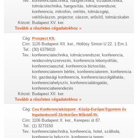
Tev.:
konferenciatechnika, hangtechnika, vizuáltechnika,
tolmácstechnika, hangosítás, tolmácsrendszer,
konferencia, mikrofon, vetítés, tolmácsgép,
vetítővászon, projector, vászon, erősítő, tolmácskabin
Körzet:
Budapest XV. ker.
Tovább a részletes cégadatokhoz »
Cég:
Prospect Kft.
Cím:
1126 Budapest XII. ker., Hollósy Simon U 22. 1.Em.1
Tel.:
(30) 6378410
Tev.:
konferenciatechnika, tolmácsrendszer, konferencia,
rendezvényszervezés, konferencia lebonyolítás,
konferenciaasztal, konferencia biztosítás,
konferenciaterem bérlés, konferenciaterem, konferencia
hír, gazdasági konferencia, konferenciaszolgáltatás,
konferenciahelyszín, konferencialátogatás,
konferenciaberendezés
Körzet:
Budapest XII. ker.
Tovább a részletes cégadatokhoz »
Cég:
Ceu Konferenciaközpont - Közép-Európai Egyetem és
Ingatlankezelő Zártkörűen Működő Rt.
Cím:
1106 Budapest X. ker., Kerepesi út 87.
Tel.:
(1) 3273150
Tev.:
konferenciatechnika, konferencia, hotel, szálloda,
konferencia helyszín, konferencia terem,