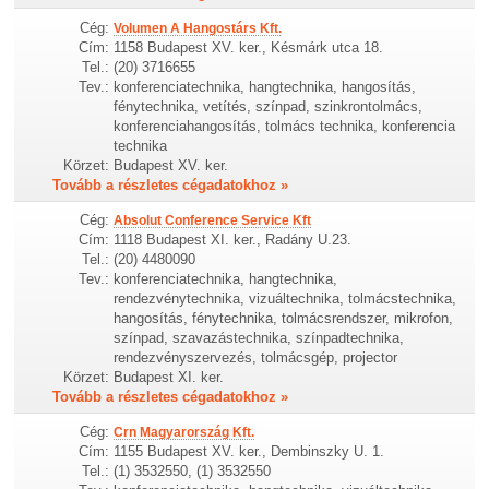
Cég:
Volumen A Hangostárs Kft.
Cím:
1158 Budapest XV. ker., Késmárk utca 18.
Tel.:
(20) 3716655
Tev.:
konferenciatechnika, hangtechnika, hangosítás,
fénytechnika, vetítés, színpad, szinkrontolmács,
konferenciahangosítás, tolmács technika, konferencia
technika
Körzet:
Budapest XV. ker.
Tovább a részletes cégadatokhoz »
Cég:
Absolut Conference Service Kft
Cím:
1118 Budapest XI. ker., Radány U.23.
Tel.:
(20) 4480090
Tev.:
konferenciatechnika, hangtechnika,
rendezvénytechnika, vizuáltechnika, tolmácstechnika,
hangosítás, fénytechnika, tolmácsrendszer, mikrofon,
színpad, szavazástechnika, színpadtechnika,
rendezvényszervezés, tolmácsgép, projector
Körzet:
Budapest XI. ker.
Tovább a részletes cégadatokhoz »
Cég:
Crn Magyarország Kft.
Cím:
1155 Budapest XV. ker., Dembinszky U. 1.
Tel.:
(1) 3532550, (1) 3532550