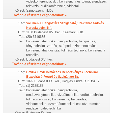
videokonferencia, dvi, konferencia és tolmácsrendszer,
televízió, audiokonferencia, videofal
Körzet:
Szigetszentmiklós
Tovább a részletes cégadatokhoz »
Cég:
Volumen A Hangostárs Szolgáltató, Szaktanácsadó és
Kereskedelmi Kft.
Cím:
1158 Budapest XV. ker., Késmárk u 18.
Tel.:
(20) 3716655
Tev.:
konferenciatechnika, hangtechnika, hangosítás,
fénytechnika, vetítés, színpad, szinkrontolmács,
konferenciahangosítás, tolmács technika, konferencia
technika
Körzet:
Budapest XV. ker.
Tovább a részletes cégadatokhoz »
Cég:
Devil & Devil Tolmácsos Rendezvények Technikai
Biztosítását Végző és Szolgáltató Bt.
Cím:
1092 Budapest IX. ker., Hőgyes Endre út 2. fsz. 7.
Tel.:
(1) 2175183
Tev.:
konferenciatechnika, hangtechnika,
rendezvénytechnika, vizuáltechnika, vetítéstechnika,
tolmácsrendszer, konferencia, bérbeadás,
videotechnika, számítástechnikai eszköz, tolmács
rendszer, videotechinka
Körzet:
Budapest IX. ker.