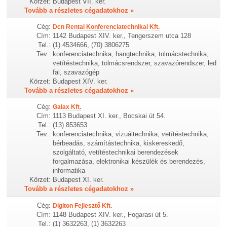
Körzet:
Budapest VII. ker.
Tovább a részletes cégadatokhoz »
Cég:
Dcn Rental Konferenciatechnikai Kft.
Cím:
1142 Budapest XIV. ker., Tengerszem utca 128
Tel.:
(1) 4534666, (70) 3806275
Tev.:
konferenciatechnika, hangtechnika, tolmácstechnika,
vetítéstechnika, tolmácsrendszer, szavazórendszer, led
fal, szavazógép
Körzet:
Budapest XIV. ker.
Tovább a részletes cégadatokhoz »
Cég:
Galax Kft.
Cím:
1113 Budapest XI. ker., Bocskai út 54.
Tel.:
(13) 853653
Tev.:
konferenciatechnika, vizuáltechnika, vetítéstechnika,
bérbeadás, számítástechnika, kiskereskedő,
szolgáltató, vetítéstechnikai berendezések
forgalmazása, elektronikai készülék és berendezés,
informatika
Körzet:
Budapest XI. ker.
Tovább a részletes cégadatokhoz »
Cég:
Digiton Fejlesztő Kft.
Cím:
1148 Budapest XIV. ker., Fogarasi út 5.
Tel.:
(1) 3632263, (1) 3632263