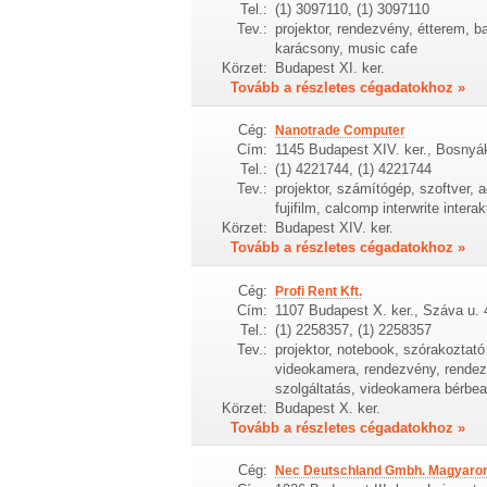
Tel.:
(1) 3097110, (1) 3097110
Tev.:
projektor, rendezvény, étterem, 
karácsony, music cafe
Körzet:
Budapest XI. ker.
Tovább a részletes cégadatokhoz »
Cég:
Nanotrade Computer
Cím:
1145 Budapest XIV. ker., Bosnyá
Tel.:
(1) 4221744, (1) 4221744
Tev.:
projektor, számítógép, szoftver, a
fujifilm, calcomp interwrite intera
Körzet:
Budapest XIV. ker.
Tovább a részletes cégadatokhoz »
Cég:
Profi Rent Kft.
Cím:
1107 Budapest X. ker., Száva u. 
Tel.:
(1) 2258357, (1) 2258357
Tev.:
projektor, notebook, szórakoztat
videokamera, rendezvény, rendezv
szolgáltatás, videokamera bérbe
Körzet:
Budapest X. ker.
Tovább a részletes cégadatokhoz »
Cég:
Nec Deutschland Gmbh. Magyarors