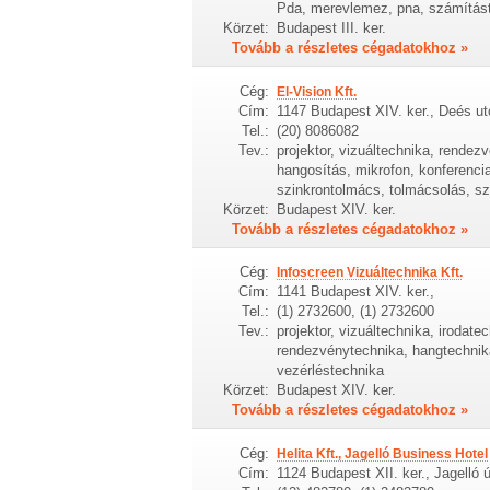
Pda, merevlemez, pna, számítást
Körzet:
Budapest III. ker.
Tovább a részletes cégadatokhoz »
Cég:
El-Vision Kft.
Cím:
1147 Budapest XIV. ker., Deés ut
Tel.:
(20) 8086082
Tev.:
projektor, vizuáltechnika, rendez
hangosítás, mikrofon, konferenci
szinkrontolmács, tolmácsolás, s
Körzet:
Budapest XIV. ker.
Tovább a részletes cégadatokhoz »
Cég:
Infoscreen Vizuáltechnika Kft.
Cím:
1141 Budapest XIV. ker.,
Tel.:
(1) 2732600, (1) 2732600
Tev.:
projektor, vizuáltechnika, irodate
rendezvénytechnika, hangtechnika
vezérléstechnika
Körzet:
Budapest XIV. ker.
Tovább a részletes cégadatokhoz »
Cég:
Helita Kft., Jagelló Business Hotel
Cím:
1124 Budapest XII. ker., Jagelló ú