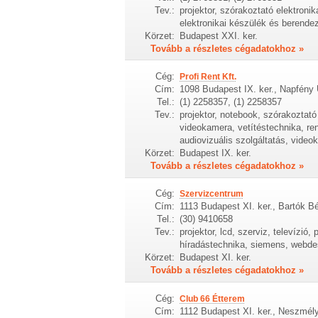
Tev.:
projektor, szórakoztató elektronik
elektronikai készülék és berende
Körzet:
Budapest XXI. ker.
Tovább a részletes cégadatokhoz »
Cég:
Profi Rent Kft.
Cím:
1098 Budapest IX. ker., Napfény U
Tel.:
(1) 2258357, (1) 2258357
Tev.:
projektor, notebook, szórakoztat
videokamera, vetítéstechnika, re
audiovizuális szolgáltatás, vide
Körzet:
Budapest IX. ker.
Tovább a részletes cégadatokhoz »
Cég:
Szervizcentrum
Cím:
1113 Budapest XI. ker., Bartók Bé
Tel.:
(30) 9410658
Tev.:
projektor, lcd, szerviz, televízió
híradástechnika, siemens, webdes
Körzet:
Budapest XI. ker.
Tovább a részletes cégadatokhoz »
Cég:
Club 66 Étterem
Cím:
1112 Budapest XI. ker., Neszmély