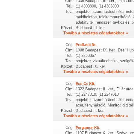
Cím:
1036 Budapest III. ker., Lajos utc
Tel.:
(1) 4303800, (1) 4303800
Tev.:
projektor, számítástechnika, note
mobiltelefon, telekommunikáció, k
adatátviteli rendszer, távközlési
Körzet:
Budapest III. ker.
Tovább a részletes cégadatokhoz »
Cég:
Profiweb Bt.
Cím:
1098 Budapest IX. ker., Dési Hub
Tel.:
(1) 2258357
Tev.:
projektor, vizuáltechnika, szolgált
Körzet:
Budapest IX. ker.
Tovább a részletes cégadatokhoz »
Cég:
Eco-Co Kft.
Cím:
1022 Budapest II. ker., Fillér utca
Tel.:
(1) 2247010, (1) 2247010
Tev.:
projektor, számítástechnika, iro
acer, fénymásoló, Monitor, digit
Körzet:
Budapest II. ker.
Tovább a részletes cégadatokhoz »
Cég:
Pergamon Kft.
Cím:
1107 Budapest X. ker., Száva utc