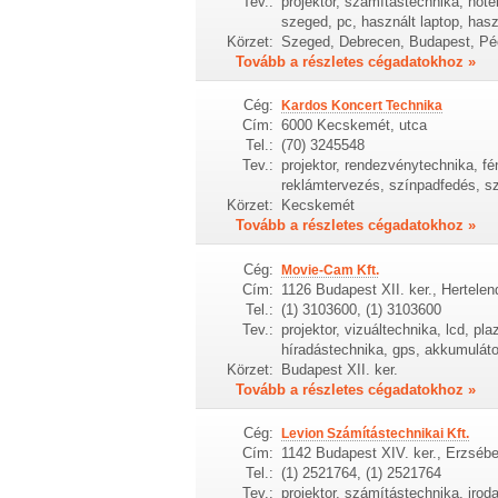
Tev.:
projektor, számítástechnika, not
szeged, pc, használt laptop, has
Körzet:
Szeged, Debrecen, Budapest, Pé
Tovább a részletes cégadatokhoz »
Cég:
Kardos Koncert Technika
Cím:
6000 Kecskemét, utca
Tel.:
(70) 3245548
Tev.:
projektor, rendezvénytechnika, f
reklámtervezés, színpadfedés, s
Körzet:
Kecskemét
Tovább a részletes cégadatokhoz »
Cég:
Movie-Cam Kft.
Cím:
1126 Budapest XII. ker., Hertelen
Tel.:
(1) 3103600, (1) 3103600
Tev.:
projektor, vizuáltechnika, lcd, p
híradástechnika, gps, akkumuláto
Körzet:
Budapest XII. ker.
Tovább a részletes cégadatokhoz »
Cég:
Levion Számítástechnikai Kft.
Cím:
1142 Budapest XIV. ker., Erzsébe
Tel.:
(1) 2521764, (1) 2521764
Tev.:
projektor, számítástechnika, irod