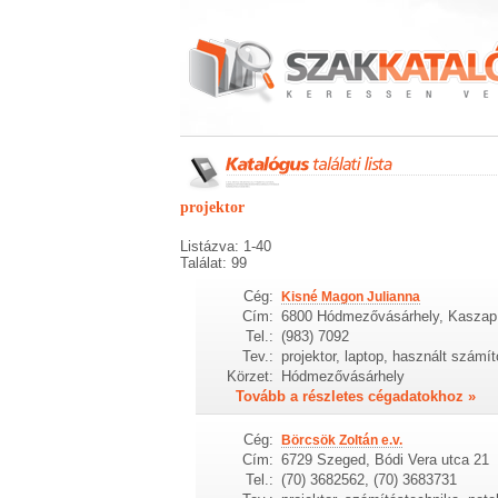
projektor
Listázva: 1-40
Találat: 99
Cég:
Kisné Magon Julianna
Cím:
6800 Hódmezővásárhely, Kaszap 
Tel.:
(983) 7092
Tev.:
projektor, laptop, használt számí
Körzet:
Hódmezővásárhely
Tovább a részletes cégadatokhoz »
Cég:
Börcsök Zoltán e.v.
Cím:
6729 Szeged, Bódi Vera utca 21
Tel.:
(70) 3682562, (70) 3683731