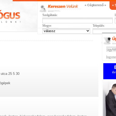
« Cégkereső »
« 
Szolgáltatás:
L
Megye:
Település:
Ingyenes
év
utca 25 5 30
tógépek