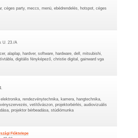
bar, céges party, meccs, menü, ebédrendelés, hotspot, céges
k U. 23./A
cer, alaplap, hardver, software, hardware, dell, mitsubishi,
ktívtábla, digitális fényképező, christie digital, gainward vga
4.
ó elektronika, rendezvénytechnika, kamera, hangtechnika,
ényszervezés, vetítővászon, projektorbérlés, audiovizuális
adása, projektor bérbeadása, stúdiómunka
zági Fióktelepe