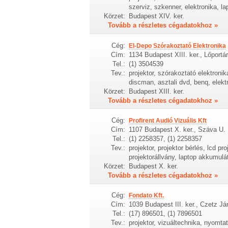
szerviz, szkenner, elektronika, l
Körzet:
Budapest XIV. ker.
Tovább a részletes cégadatokhoz »
Cég:
El-Depo Szórakoztató Elektronika
Cím:
1134 Budapest XIII. ker., Lőportár
Tel.:
(1) 3504539
Tev.:
projektor, szórakoztató elektronik
discman, asztali dvd, benq, elek
Körzet:
Budapest XIII. ker.
Tovább a részletes cégadatokhoz »
Cég:
Profirent Audió Vizuális Kft
Cím:
1107 Budapest X. ker., Száva U. 
Tel.:
(1) 2258357, (1) 2258357
Tev.:
projektor, projektor bérlés, lcd pr
projektorállvány, laptop akkumulá
Körzet:
Budapest X. ker.
Tovább a részletes cégadatokhoz »
Cég:
Fondato Kft.
Cím:
1039 Budapest III. ker., Czetz Já
Tel.:
(17) 896501, (1) 7896501
Tev.:
projektor, vizuáltechnika, nyomta