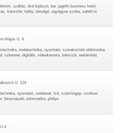
tterem, szállás, dvd lejátszó, bar, jagelló business hotel,
as, transzfer, lobby, társalgó, egyágyas szoba, satelit-tv
n Alajos U. 4.
ástechnika, irodatechnika, nyomtató, szórakoztató elektronika,
, szkenner, digitális, videokamera, televízió, webáruház
alkovich U. 129
atechnika, nyomtató, notebook, lcd, számítógép, szoftver,
r, fénymásoló, informatika, philips
 U.4