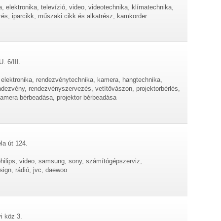
a, elektronika, televízió, video, videotechnika, klímatechnika,
zés, iparcikk, műszaki cikk és alkatrész, kamkorder
. 6/III.
ó elektronika, rendezvénytechnika, kamera, hangtechnika,
ndezvény, rendezvényszervezés, vetítővászon, projektorbérlés,
okamera bérbeadása, projektor bérbeadása
la út 124.
, philips, video, samsung, sony, számítógépszerviz,
ign, rádió, jvc, daewoo
i köz 3.