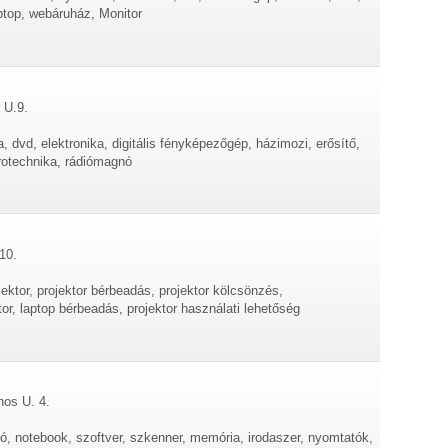
aptop, webáruház, Monitor
 U.9.
a, dvd, elektronika, digitális fényképezőgép, házimozi, erősítő,
trotechnika, rádiómagnó
10.
ojektor, projektor bérbeadás, projektor kölcsönzés,
tor, laptop bérbeadás, projektor használati lehetőség
nos U. 4.
tó, notebook, szoftver, szkenner, memória, irodaszer, nyomtatók,