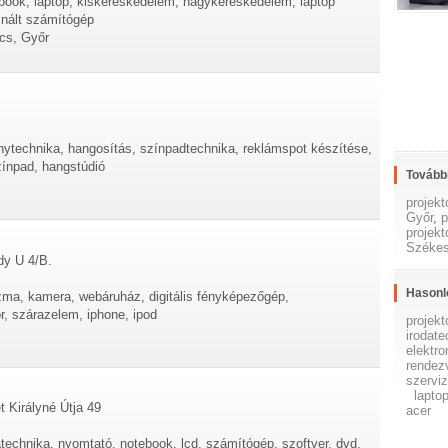
ebook, laptop, kiskereskedelem, nagykereskedelem, laptop
znált számítógép
cs, Győr
énytechnika, hangosítás, színpadtechnika, reklámspot készítése,
zínpad, hangstúdió
További
projek
Győr
,
p
projek
Székes
dy U 4/B.
Hasonl
lazma, kamera, webáruház, digitális fényképezőgép,
r, szárazelem, iphone, ipod
projekt
irodate
elektro
rendez
szervi
lapto
t Királyné Útja 49
acer
atechnika, nyomtató, notebook, lcd, számítógép, szoftver, dvd,