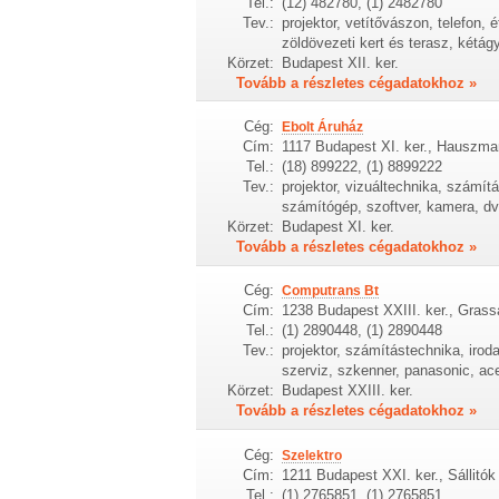
Tel.:
(12) 482780, (1) 2482780
Tev.:
projektor, vetítővászon, telefon, é
zöldövezeti kert és terasz, kétágy
Körzet:
Budapest XII. ker.
Tovább a részletes cégadatokhoz »
Cég:
Ebolt Áruház
Cím:
1117 Budapest XI. ker., Hauszman
Tel.:
(18) 899222, (1) 8899222
Tev.:
projektor, vizuáltechnika, számít
számítógép, szoftver, kamera, dvd
Körzet:
Budapest XI. ker.
Tovább a részletes cégadatokhoz »
Cég:
Computrans Bt
Cím:
1238 Budapest XXIII. ker., Grass
Tel.:
(1) 2890448, (1) 2890448
Tev.:
projektor, számítástechnika, irod
szerviz, szkenner, panasonic, ace
Körzet:
Budapest XXIII. ker.
Tovább a részletes cégadatokhoz »
Cég:
Szelektro
Cím:
1211 Budapest XXI. ker., Sállitók
Tel.:
(1) 2765851, (1) 2765851