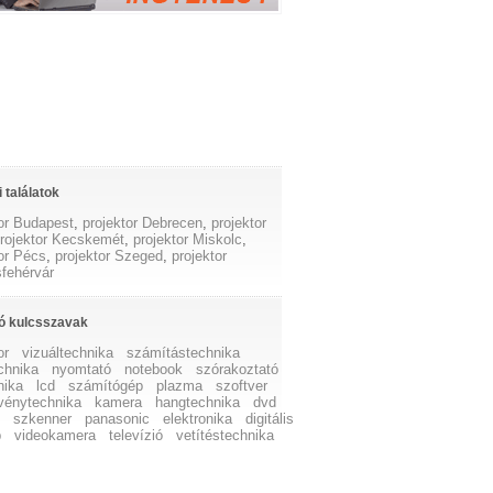
 találatok
tor Budapest
,
projektor Debrecen
,
projektor
rojektor Kecskemét
,
projektor Miskolc
,
tor Pécs
,
projektor Szeged
,
projektor
fehérvár
ó kulcsszavak
or
vizuáltechnika
számítástechnika
chnika
nyomtató
notebook
szórakoztató
nika
lcd
számítógép
plazma
szoftver
vénytechnika
kamera
hangtechnika
dvd
z
szkenner
panasonic
elektronika
digitális
p
videokamera
televízió
vetítéstechnika