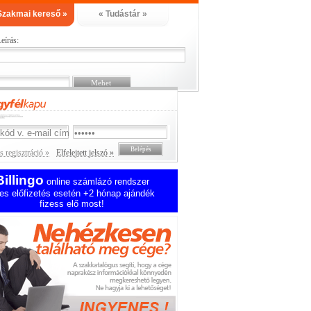
Szakmai kereső »
« Tudástár »
eírás:
 regisztráció »
Elfelejtett jelszó »
Billingo
online számlázó rendszer
es előfizetés esetén +2 hónap ajándék
fizess elő most!