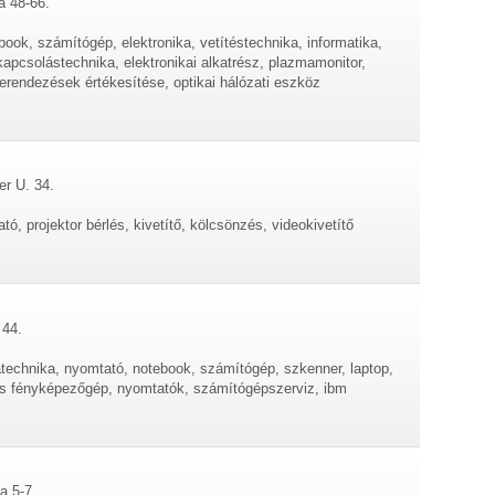
a 48-66.
book, számítógép, elektronika, vetítéstechnika, informatika,
apcsolástechnika, elektronikai alkatrész, plazmamonitor,
 berendezések értékesítése, optikai hálózati eszköz
er U. 34.
ató, projektor bérlés, kivetítő, kölcsönzés, videokivetítő
 44.
datechnika, nyomtató, notebook, számítógép, szkenner, laptop,
ális fényképezőgép, nyomtatók, számítógépszerviz, ibm
a 5-7.