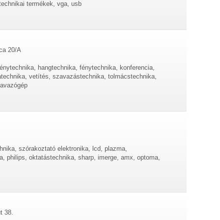
echnikai termékek, vga, usb
ca 20/A
vénytechnika, hangtechnika, fénytechnika, konferencia,
atechnika, vetítés, szavazástechnika, tolmácstechnika,
zavazógép
chnika, szórakoztató elektronika, lcd, plazma,
, philips, oktatástechnika, sharp, imerge, amx, optoma,
t 38.