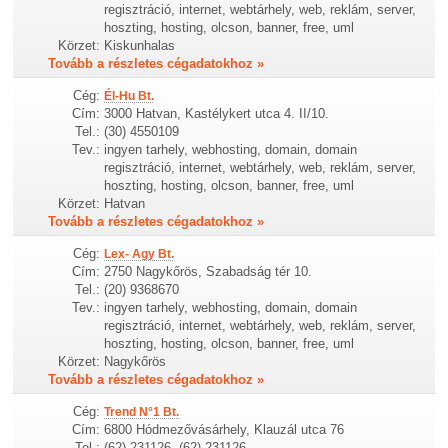
regisztráció, internet, webtárhely, web, reklám, server,
hoszting, hosting, olcson, banner, free, uml
Körzet:
Kiskunhalas
Tovább a részletes cégadatokhoz »
Cég:
Él-Hu Bt.
Cím:
3000 Hatvan, Kastélykert utca 4. II/10.
Tel.:
(30) 4550109
Tev.:
ingyen tarhely, webhosting, domain, domain
regisztráció, internet, webtárhely, web, reklám, server,
hoszting, hosting, olcson, banner, free, uml
Körzet:
Hatvan
Tovább a részletes cégadatokhoz »
Cég:
Lex- Agy Bt.
Cím:
2750 Nagykőrös, Szabadság tér 10.
Tel.:
(20) 9368670
Tev.:
ingyen tarhely, webhosting, domain, domain
regisztráció, internet, webtárhely, web, reklám, server,
hoszting, hosting, olcson, banner, free, uml
Körzet:
Nagykőrös
Tovább a részletes cégadatokhoz »
Cég:
Trend N°1 Bt.
Cím:
6800 Hódmezővásárhely, Klauzál utca 76
Tel.:
(62) 231126, (62) 231126