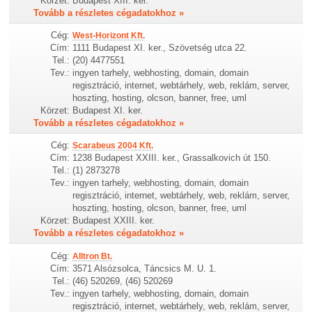
Körzet:
Budapest XIII. ker.
Tovább a részletes cégadatokhoz »
Cég:
West-Horizont Kft.
Cím:
1111 Budapest XI. ker., Szövetség utca 22.
Tel.:
(20) 4477551
Tev.:
ingyen tarhely, webhosting, domain, domain
regisztráció, internet, webtárhely, web, reklám, server,
hoszting, hosting, olcson, banner, free, uml
Körzet:
Budapest XI. ker.
Tovább a részletes cégadatokhoz »
Cég:
Scarabeus 2004 Kft.
Cím:
1238 Budapest XXIII. ker., Grassalkovich út 150.
Tel.:
(1) 2873278
Tev.:
ingyen tarhely, webhosting, domain, domain
regisztráció, internet, webtárhely, web, reklám, server,
hoszting, hosting, olcson, banner, free, uml
Körzet:
Budapest XXIII. ker.
Tovább a részletes cégadatokhoz »
Cég:
Alltron Bt.
Cím:
3571 Alsózsolca, Táncsics M. U. 1.
Tel.:
(46) 520269, (46) 520269
Tev.:
ingyen tarhely, webhosting, domain, domain
regisztráció, internet, webtárhely, web, reklám, server,