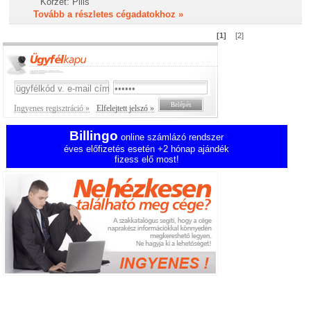
Körzet:
Pilis
Tovább a részletes cégadatokhoz »
[1]
[2]
Ingyenes regisztráció »
Elfelejtett jelszó »
Billingo
online számlázó rendszer
éves előfizetés esetén +2 hónap ajándék
fizess elő most!