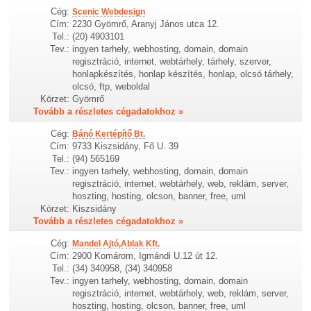
Cég:
Scenic Webdesign
Cím:
2230 Gyömrő, Aranyj János utca 12.
Tel.:
(20) 4903101
Tev.:
ingyen tarhely, webhosting, domain, domain
regisztráció, internet, webtárhely, tárhely, szerver,
honlapkészítés, honlap készítés, honlap, olcsó tárhely,
olcsó, ftp, weboldal
Körzet:
Gyömrő
Tovább a részletes cégadatokhoz »
Cég:
Bánó Kertépítő Bt.
Cím:
9733 Kiszsidány, Fő U. 39
Tel.:
(94) 565169
Tev.:
ingyen tarhely, webhosting, domain, domain
regisztráció, internet, webtárhely, web, reklám, server,
hoszting, hosting, olcson, banner, free, uml
Körzet:
Kiszsidány
Tovább a részletes cégadatokhoz »
Cég:
Mandel Ajtó,Ablak Kft.
Cím:
2900 Komárom, Igmándi U.12 út 12.
Tel.:
(34) 340958, (34) 340958
Tev.:
ingyen tarhely, webhosting, domain, domain
regisztráció, internet, webtárhely, web, reklám, server,
hoszting, hosting, olcson, banner, free, uml