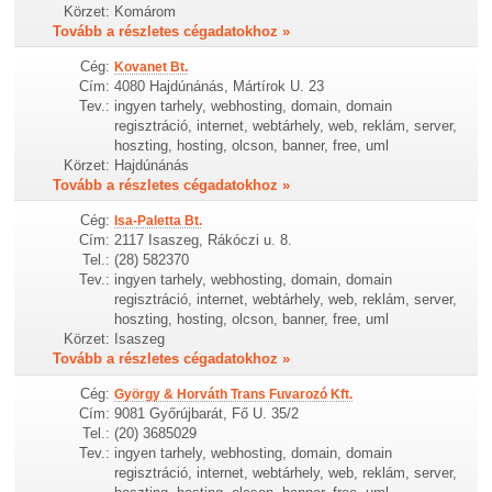
Körzet:
Komárom
Tovább a részletes cégadatokhoz »
Cég:
Kovanet Bt.
Cím:
4080 Hajdúnánás, Mártírok U. 23
Tev.:
ingyen tarhely, webhosting, domain, domain
regisztráció, internet, webtárhely, web, reklám, server,
hoszting, hosting, olcson, banner, free, uml
Körzet:
Hajdúnánás
Tovább a részletes cégadatokhoz »
Cég:
Isa-Paletta Bt.
Cím:
2117 Isaszeg, Rákóczi u. 8.
Tel.:
(28) 582370
Tev.:
ingyen tarhely, webhosting, domain, domain
regisztráció, internet, webtárhely, web, reklám, server,
hoszting, hosting, olcson, banner, free, uml
Körzet:
Isaszeg
Tovább a részletes cégadatokhoz »
Cég:
György & Horváth Trans Fuvarozó Kft.
Cím:
9081 Győrújbarát, Fő U. 35/2
Tel.:
(20) 3685029
Tev.:
ingyen tarhely, webhosting, domain, domain
regisztráció, internet, webtárhely, web, reklám, server,