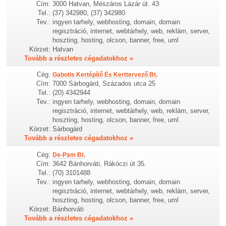
Cím:
3000 Hatvan, Mészáros Lázár út. 43
Tel.:
(37) 342980, (37) 342980
Tev.:
ingyen tarhely, webhosting, domain, domain
regisztráció, internet, webtárhely, web, reklám, server,
hoszting, hosting, olcson, banner, free, uml
Körzet:
Hatvan
Tovább a részletes cégadatokhoz »
Cég:
Gabotis Kertépítő És Kerttervező Bt.
Cím:
7000 Sárbogárd, Százados utca 25
Tel.:
(20) 4342944
Tev.:
ingyen tarhely, webhosting, domain, domain
regisztráció, internet, webtárhely, web, reklám, server,
hoszting, hosting, olcson, banner, free, uml
Körzet:
Sárbogárd
Tovább a részletes cégadatokhoz »
Cég:
De-Pam Bt.
Cím:
3642 Bánhorváti, Rákóczi út 35.
Tel.:
(70) 3101488
Tev.:
ingyen tarhely, webhosting, domain, domain
regisztráció, internet, webtárhely, web, reklám, server,
hoszting, hosting, olcson, banner, free, uml
Körzet:
Bánhorváti
Tovább a részletes cégadatokhoz »