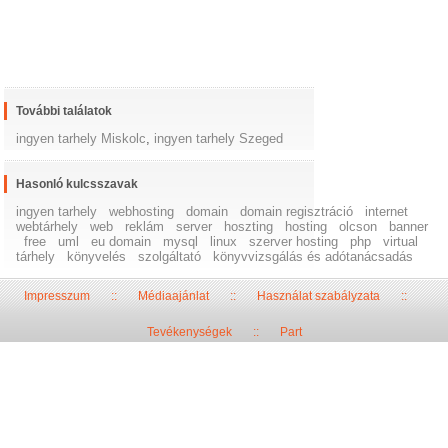
További találatok
ingyen tarhely Miskolc
,
ingyen tarhely Szeged
Hasonló kulcsszavak
ingyen tarhely
webhosting
domain
domain regisztráció
internet
webtárhely
web
reklám
server
hoszting
hosting
olcson
banner
free
uml
eu domain
mysql
linux
szerver hosting
php
virtual
tárhely
könyvelés
szolgáltató
könyvvizsgálás és adótanácsadás
Impresszum
::
Médiaajánlat
::
Használat szabályzata
::
Tevékenységek
::
Part