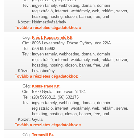
Tev.:
ingyen tarhely, webhosting, domain, domain
regisztráció, internet, webtárhely, web, reklám, server,
hoszting, hosting, olcson, banner, free, uml
Körzet:
Hódmezővásárhely
Tovább a részletes cégadatokhoz »
Cég:
K és L Kapuszerelő Kft.
Cím:
8093 Lovasberény, Dózsa György utca 22/A
Tel.:
(30) 9816982
Tev.:
ingyen tarhely, webhosting, domain, domain
regisztráció, internet, webtárhely, web, reklám, server,
hoszting, hosting, olcson, banner, free, uml
Körzet:
Lovasberény
Tovább a részletes cégadatokhoz »
Cég:
Kölüs-Trade Kft.
Cím:
5700 Gyula, Temesvári út 184
Tel.:
(20) 5996812, (66) 632175
Tev.:
ingyen tarhely, webhosting, domain, domain
regisztráció, internet, webtárhely, web, reklám, server,
hoszting, hosting, olcson, banner, free, uml
Körzet:
Gyula
Tovább a részletes cégadatokhoz »
Cég:
Termovill Bt.