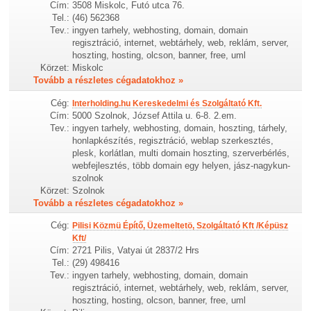
Cím:
3508 Miskolc, Futó utca 76.
Tel.:
(46) 562368
Tev.:
ingyen tarhely, webhosting, domain, domain
regisztráció, internet, webtárhely, web, reklám, server,
hoszting, hosting, olcson, banner, free, uml
Körzet:
Miskolc
Tovább a részletes cégadatokhoz »
Cég:
Interholding.hu Kereskedelmi és Szolgáltató Kft.
Cím:
5000 Szolnok, József Attila u. 6-8. 2.em.
Tev.:
ingyen tarhely, webhosting, domain, hoszting, tárhely,
honlapkészítés, regisztráció, weblap szerkesztés,
plesk, korlátlan, multi domain hoszting, szerverbérlés,
webfejlesztés, több domain egy helyen, jász-nagykun-
szolnok
Körzet:
Szolnok
Tovább a részletes cégadatokhoz »
Cég:
Pilisi Közmü Építő, Üzemeltetö, Szolgáltató Kft /Képüsz
Kft/
Cím:
2721 Pilis, Vatyai út 2837/2 Hrs
Tel.:
(29) 498416
Tev.:
ingyen tarhely, webhosting, domain, domain
regisztráció, internet, webtárhely, web, reklám, server,
hoszting, hosting, olcson, banner, free, uml