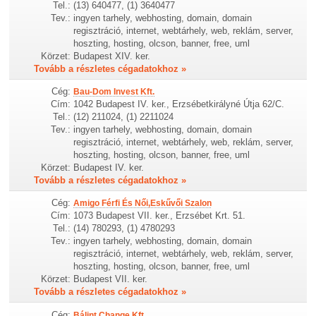
Tel.:
(13) 640477, (1) 3640477
Tev.:
ingyen tarhely, webhosting, domain, domain
regisztráció, internet, webtárhely, web, reklám, server,
hoszting, hosting, olcson, banner, free, uml
Körzet:
Budapest XIV. ker.
Tovább a részletes cégadatokhoz »
Cég:
Bau-Dom Invest Kft.
Cím:
1042 Budapest IV. ker., Erzsébetkirályné Útja 62/C.
Tel.:
(12) 211024, (1) 2211024
Tev.:
ingyen tarhely, webhosting, domain, domain
regisztráció, internet, webtárhely, web, reklám, server,
hoszting, hosting, olcson, banner, free, uml
Körzet:
Budapest IV. ker.
Tovább a részletes cégadatokhoz »
Cég:
Amigo Férfi És Női,Eskűvői Szalon
Cím:
1073 Budapest VII. ker., Erzsébet Krt. 51.
Tel.:
(14) 780293, (1) 4780293
Tev.:
ingyen tarhely, webhosting, domain, domain
regisztráció, internet, webtárhely, web, reklám, server,
hoszting, hosting, olcson, banner, free, uml
Körzet:
Budapest VII. ker.
Tovább a részletes cégadatokhoz »
Cég:
Bálint Change Kft.