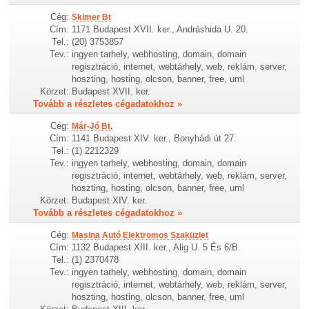
Cég:
Skimer Bt
Cím:
1171 Budapest XVII. ker., Andráshida U. 20.
Tel.:
(20) 3753857
Tev.:
ingyen tarhely, webhosting, domain, domain
regisztráció, internet, webtárhely, web, reklám, server,
hoszting, hosting, olcson, banner, free, uml
Körzet:
Budapest XVII. ker.
Tovább a részletes cégadatokhoz »
Cég:
Már-Jó Bt.
Cím:
1141 Budapest XIV. ker., Bonyhádi út 27.
Tel.:
(1) 2212329
Tev.:
ingyen tarhely, webhosting, domain, domain
regisztráció, internet, webtárhely, web, reklám, server,
hoszting, hosting, olcson, banner, free, uml
Körzet:
Budapest XIV. ker.
Tovább a részletes cégadatokhoz »
Cég:
Masina Autó Elektromos Szaküzlet
Cím:
1132 Budapest XIII. ker., Alig U. 5 És 6/B.
Tel.:
(1) 2370478
Tev.:
ingyen tarhely, webhosting, domain, domain
regisztráció, internet, webtárhely, web, reklám, server,
hoszting, hosting, olcson, banner, free, uml