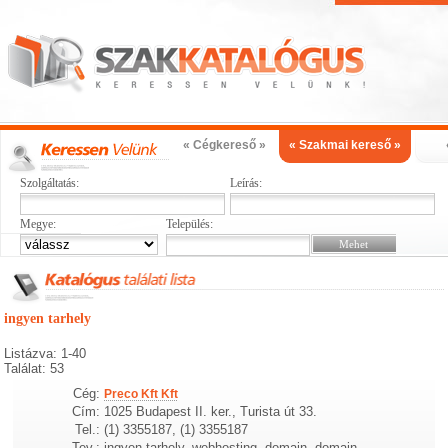
« Cégkereső »
« Szakmai kereső »
Szolgáltatás:
Leírás:
Megye:
Település:
ingyen tarhely
Listázva: 1-40
Találat: 53
Cég:
Preco Kft Kft
Cím:
1025 Budapest II. ker., Turista út 33.
Tel.:
(1) 3355187, (1) 3355187
Tev.:
ingyen tarhely, webhosting, domain, domain