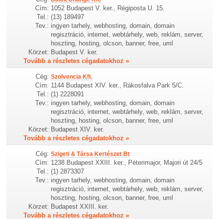
Cím:
1052 Budapest V. ker., Régiposta U. 15.
Tel.:
(13) 189497
Tev.:
ingyen tarhely, webhosting, domain, domain
regisztráció, internet, webtárhely, web, reklám, server,
hoszting, hosting, olcson, banner, free, uml
Körzet:
Budapest V. ker.
Tovább a részletes cégadatokhoz »
Cég:
Szolvencia Kft.
Cím:
1144 Budapest XIV. ker., Rákosfalva Park 5/C.
Tel.:
(1) 2228091
Tev.:
ingyen tarhely, webhosting, domain, domain
regisztráció, internet, webtárhely, web, reklám, server,
hoszting, hosting, olcson, banner, free, uml
Körzet:
Budapest XIV. ker.
Tovább a részletes cégadatokhoz »
Cég:
Szigeti & Társa Kertészet Bt
Cím:
1238 Budapest XXIII. ker., Péterimajor, Majori út 24/5
Tel.:
(1) 2873307
Tev.:
ingyen tarhely, webhosting, domain, domain
regisztráció, internet, webtárhely, web, reklám, server,
hoszting, hosting, olcson, banner, free, uml
Körzet:
Budapest XXIII. ker.
Tovább a részletes cégadatokhoz »