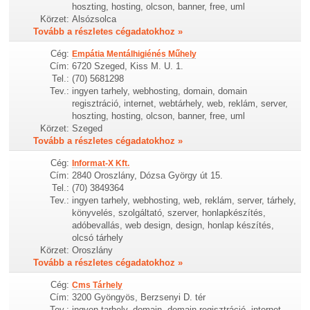
hoszting, hosting, olcson, banner, free, uml
Körzet:
Alsózsolca
Tovább a részletes cégadatokhoz »
Cég:
Empátia Mentálhigiénés Műhely
Cím:
6720 Szeged, Kiss M. U. 1.
Tel.:
(70) 5681298
Tev.:
ingyen tarhely, webhosting, domain, domain
regisztráció, internet, webtárhely, web, reklám, server,
hoszting, hosting, olcson, banner, free, uml
Körzet:
Szeged
Tovább a részletes cégadatokhoz »
Cég:
Informat-X Kft.
Cím:
2840 Oroszlány, Dózsa György út 15.
Tel.:
(70) 3849364
Tev.:
ingyen tarhely, webhosting, web, reklám, server, tárhely,
könyvelés, szolgáltató, szerver, honlapkészítés,
adóbevallás, web design, design, honlap készítés,
olcsó tárhely
Körzet:
Oroszlány
Tovább a részletes cégadatokhoz »
Cég:
Cms Tárhely
Cím:
3200 Gyöngyös, Berzsenyi D. tér
Tev.:
ingyen tarhely, domain, domain regisztráció, internet,