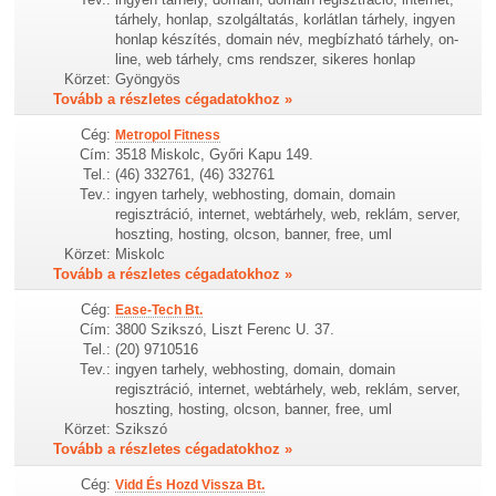
tárhely, honlap, szolgáltatás, korlátlan tárhely, ingyen
honlap készítés, domain név, megbízható tárhely, on-
line, web tárhely, cms rendszer, sikeres honlap
Körzet:
Gyöngyös
Tovább a részletes cégadatokhoz »
Cég:
Metropol Fitness
Cím:
3518 Miskolc, Győri Kapu 149.
Tel.:
(46) 332761, (46) 332761
Tev.:
ingyen tarhely, webhosting, domain, domain
regisztráció, internet, webtárhely, web, reklám, server,
hoszting, hosting, olcson, banner, free, uml
Körzet:
Miskolc
Tovább a részletes cégadatokhoz »
Cég:
Ease-Tech Bt.
Cím:
3800 Szikszó, Liszt Ferenc U. 37.
Tel.:
(20) 9710516
Tev.:
ingyen tarhely, webhosting, domain, domain
regisztráció, internet, webtárhely, web, reklám, server,
hoszting, hosting, olcson, banner, free, uml
Körzet:
Szikszó
Tovább a részletes cégadatokhoz »
Cég:
Vidd És Hozd Vissza Bt.