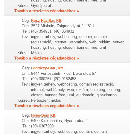
hoszting, hosting, olcson, banner, free, uml
Körzet:
Győrújbarát
Tovább a részletes cégadatokhoz »
Cég:
Kész-Ház Bau Kft.
Cím:
3527 Miskolc, Zsigmondy út 2. "B" I.
Tel.:
(46) 354931, (46) 354931
Tev.:
ingyen tarhely, webhosting, domain, domain
regisztráció, internet, webtárhely, web, reklám, server,
hoszting, hosting, olcson, banner, free, uml
Körzet:
Miskolc
Tovább a részletes cégadatokhoz »
Cég:
Fodróczy-Bau , Kft.
Cím:
9444 Fertőszentmiklós, Béke utca 67
Tel.:
(99) 380257, (20) 9152458
Tev.:
ingyen tarhely, webhosting, domain regisztráció,
internet, webtárhely, web, reklám, hoszting, hosting,
olcson, banner, free, uml, eu domain, gipszkarton
Körzet:
Fertőszentmiklós
Tovább a részletes cégadatokhoz »
Cég:
Hypo-Dom Kft.
Cím:
6400 Kiskunhalas, Nyárfa utca 2.
Tel.:
(30) 6367260
Tev.:
ingyen tarhely, webhosting, domain, domain