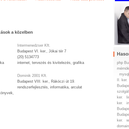
zások a közelben
Intermenedzser Kft.
Budapest VI. ker., Jókai tér 7
Haso
(20) 5134773
php Bud
ika
internet, tervezés és kivitelezés, grafika
mérnöki
mysql
Dominik 2001 Kft.
II. ker.
Budapest VIII. ker., Rákóczi út 19.
Budapes
rendszerfejlesztés, informatika, arculat
szolgál
könyvek,
ker.
l
ker.
i
Budapes
Budapes
ker.
w
domain 