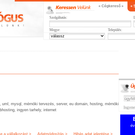
« Cégkereső »
« 
Szolgáltatás:
L
Megye:
Település:
, uml, mysql, mérnöki tervezés, server, eu domain, hosting, mérnöki
Ingyenes
bhosting, ingyen tarhely, internet
év
je a vállalkozást >
Adatmódosítás >
Hibás adat jelentése >