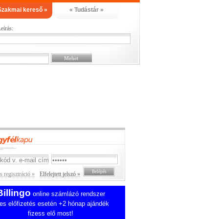
Szakmai kereső »
« Tudástár »
eírás:
 regisztráció »
Elfelejtett jelszó »
Billingo
online számlázó rendszer
es előfizetés esetén +2 hónap ajándék
fizess elő most!