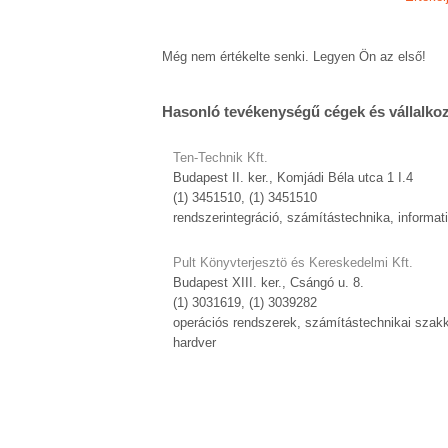
Még nem értékelte senki. Legyen Ön az első!
Hasonló tevékenységű cégek és vállalko
Ten-Technik Kft.
Budapest II. ker., Komjádi Béla utca 1 I.4
(1) 3451510, (1) 3451510
rendszerintegráció, számítástechnika, informat
Pult Könyvterjesztö és Kereskedelmi Kft.
Budapest XIII. ker., Csángó u. 8.
(1) 3031619, (1) 3039282
operációs rendszerek, számítástechnikai szak
hardver