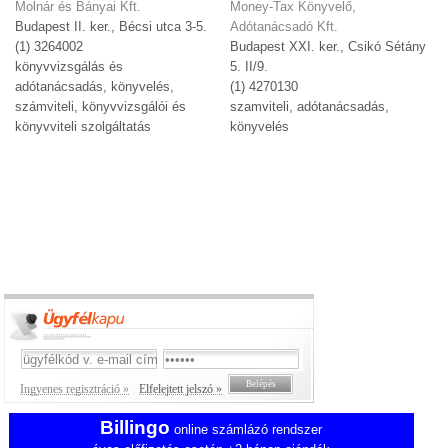
Molnár és Bányai Kft.
Money-Tax Könyvelő,
Budapest II. ker., Bécsi utca 3-5.
Adótanácsadó Kft.
(1) 3264002
Budapest XXI. ker., Csikó Sétány
könyvvizsgálás és
5. II/9.
adótanácsadás, könyvelés,
(1) 4270130
számviteli, könyvvizsgálói és
szamviteli, adótanácsadás,
könyvviteli szolgáltatás
könyvelés
Ingyenes regisztráció »
Elfelejtett jelszó »
Billingo
online számlázó rendszer