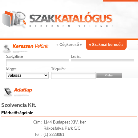
« Cégkereső »
« Szakmai kereső »
Szolgáltatás:
Leírás:
Megye:
Település:
Szolvencia Kft.
Elérhetőségeink:
Cím:
1144 Budapest XIV. ker.
Rákosfalva Park 5/C.
Tel.:
(1) 2228091