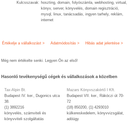
Kulcsszavak:
hoszting, domain, folyószámla, webhosting, virtual,
könyv, server, könyvelés, domain regisztráció,
mysql, linux, tanácsadás, ingyen tarhely, reklám,
internet
Értékelje a vállalkozást >
Adatmódosítás >
Hibás adat jelentése >
Még nem értékelte senki. Legyen Ön az első!
Hasonló tevékenységű cégek és vállalkozások a közelben
Tax-Alpin Bt.
Mazars Könyvszakértő I Kft.
Budapest IV. ker., Dugonics utca
Budapest VII. ker., Rákóczi út 70-
38.
72
(1) 3892216
(18) 850200, (1) 4293010
könyvelés, számviteli és
külkereskedelem, könyvvizsgálat,
könyvviteli szolgáltatás
adóügy