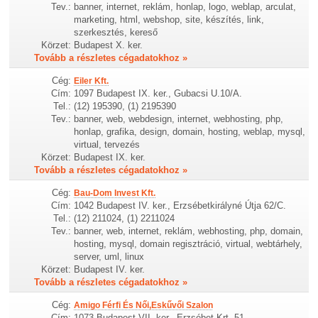
Tev.:
banner, internet, reklám, honlap, logo, weblap, arculat,
marketing, html, webshop, site, készítés, link,
szerkesztés, kereső
Körzet:
Budapest X. ker.
Tovább a részletes cégadatokhoz »
Cég:
Eiler Kft.
Cím:
1097 Budapest IX. ker., Gubacsi U.10/A.
Tel.:
(12) 195390, (1) 2195390
Tev.:
banner, web, webdesign, internet, webhosting, php,
honlap, grafika, design, domain, hosting, weblap, mysql,
virtual, tervezés
Körzet:
Budapest IX. ker.
Tovább a részletes cégadatokhoz »
Cég:
Bau-Dom Invest Kft.
Cím:
1042 Budapest IV. ker., Erzsébetkirályné Útja 62/C.
Tel.:
(12) 211024, (1) 2211024
Tev.:
banner, web, internet, reklám, webhosting, php, domain,
hosting, mysql, domain regisztráció, virtual, webtárhely,
server, uml, linux
Körzet:
Budapest IV. ker.
Tovább a részletes cégadatokhoz »
Cég:
Amigo Férfi És Női,Eskűvői Szalon
Cím:
1073 Budapest VII. ker., Erzsébet Krt. 51.