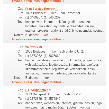
Tovább a részletes cégadatokhoz »
Cég:
Print Service Repro Kft.
Cím:
1027 Budapest II. ker., Bem József tér 1.
Tel.:
(1) 3460287, (1) 3460287
Tev.:
banner, web, internet, reklám, grafika, tervezés,
hirdetés, marketing, nyomdai előkészítés, online,
grafikai tervezés, grafikai stúdió, link, nyomdai, nyomda
Körzet:
Budapest II. ker.
Tovább a részletes cégadatokhoz »
Cég:
Webworx Bt
Cím:
1033 Budapest III. ker., Selyemfonó U. 2. -
Tel.:
(1) 3873062, (1) 3873062
Tev.:
banner, webdesign, internet, multimédia, programozás,
weblapkészítés, logótervezés, informatika, szoftver,
számítástechnika, regisztrálás keresőkben, flash
animáció, internetes hirdetés, weblap karbantartás
Körzet:
Budapest III. ker.
Tovább a részletes cégadatokhoz »
Cég:
H P Szuperinfo Kft.
Cím:
1173 Budapest XVII. ker., Pesti út 8-12.
Tel.:
(1) 2572849, (1) 2572849
Tev.:
banner, web, webdesign, internet, grafika, design, logo,
tervezés, flash, multimédia, hirdetés, nyomdai