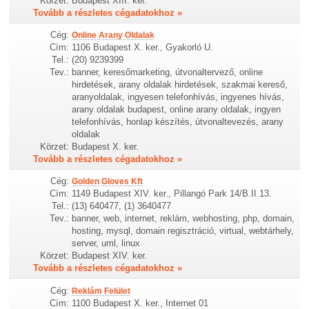
Körzet:
Budapest XIII. ker.
Tovább a részletes cégadatokhoz »
Cég:
Online Arany Oldalak
Cím:
1106 Budapest X. ker., Gyakorló U.
Tel.:
(20) 9239399
Tev.:
banner, keresőmarketing, útvonaltervező, online
hirdetések, arany oldalak hirdetések, szakmai kereső,
aranyoldalak, ingyesen telefonhívás, ingyenes hívás,
arany oldalak budapest, online arany oldalak, ingyen
telefonhívás, honlap készítés, útvonaltevezés, arany
oldalak
Körzet:
Budapest X. ker.
Tovább a részletes cégadatokhoz »
Cég:
Golden Gloves Kft
Cím:
1149 Budapest XIV. ker., Pillangó Park 14/B.II.13.
Tel.:
(13) 640477, (1) 3640477
Tev.:
banner, web, internet, reklám, webhosting, php, domain,
hosting, mysql, domain regisztráció, virtual, webtárhely,
server, uml, linux
Körzet:
Budapest XIV. ker.
Tovább a részletes cégadatokhoz »
Cég:
Reklám Felület
Cím:
1100 Budapest X. ker., Internet 01