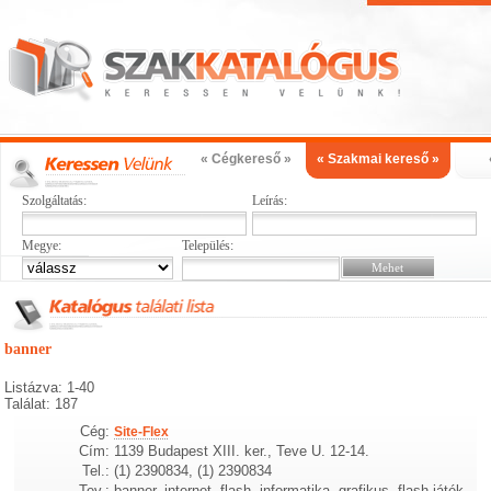
« Cégkereső »
« Szakmai kereső »
Szolgáltatás:
Leírás:
Megye:
Település:
banner
Listázva: 1-40
Találat: 187
Cég:
Site-Flex
Cím:
1139 Budapest XIII. ker., Teve U. 12-14.
Tel.:
(1) 2390834, (1) 2390834
Tev.:
banner, internet, flash, informatika, grafikus, flash játék,