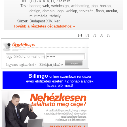
Tel.:
(12) 731616, (1) 2731616
Tev.:
banner, web, webdesign, webhosting, php, honlap,
design, domain, logo, weblap, tervezés, flash, arculat,
multimédia, tárhely
Körzet:
Budapest XIV. ker.
Tovább a részletes cégadatokhoz »
[1]
[2]
[3]
[4]
[5]
Ingyenes regisztráció »
Elfelejtett jelszó »
Billingo
online számlázó rendszer
éves előfizetés esetén +2 hónap ajándék
fizess elő most!