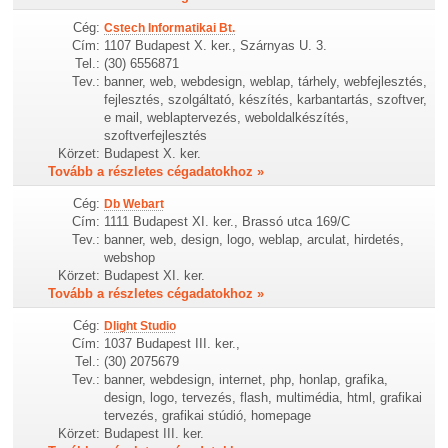
Cég:
Cstech Informatikai Bt.
Cím:
1107 Budapest X. ker., Szárnyas U. 3.
Tel.:
(30) 6556871
Tev.:
banner, web, webdesign, weblap, tárhely, webfejlesztés,
fejlesztés, szolgáltató, készítés, karbantartás, szoftver,
e mail, weblaptervezés, weboldalkészítés,
szoftverfejlesztés
Körzet:
Budapest X. ker.
Tovább a részletes cégadatokhoz »
Cég:
Db Webart
Cím:
1111 Budapest XI. ker., Brassó utca 169/C
Tev.:
banner, web, design, logo, weblap, arculat, hirdetés,
webshop
Körzet:
Budapest XI. ker.
Tovább a részletes cégadatokhoz »
Cég:
Dlight Studio
Cím:
1037 Budapest III. ker.,
Tel.:
(30) 2075679
Tev.:
banner, webdesign, internet, php, honlap, grafika,
design, logo, tervezés, flash, multimédia, html, grafikai
tervezés, grafikai stúdió, homepage
Körzet:
Budapest III. ker.