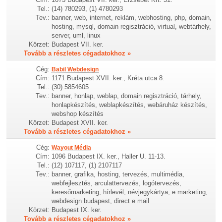
Tel.:
(14) 780293, (1) 4780293
Tev.:
banner, web, internet, reklám, webhosting, php, domain,
hosting, mysql, domain regisztráció, virtual, webtárhely,
server, uml, linux
Körzet:
Budapest VII. ker.
Tovább a részletes cégadatokhoz »
Cég:
Babil Webdesign
Cím:
1171 Budapest XVII. ker., Kréta utca 8.
Tel.:
(30) 5854605
Tev.:
banner, honlap, weblap, domain regisztráció, tárhely,
honlapkészítés, weblapkészítés, webáruház készítés,
webshop készítés
Körzet:
Budapest XVII. ker.
Tovább a részletes cégadatokhoz »
Cég:
Wayout Média
Cím:
1096 Budapest IX. ker., Haller U. 11-13.
Tel.:
(12) 107117, (1) 2107117
Tev.:
banner, grafika, hosting, tervezés, multimédia,
webfejlesztés, arculattervezés, logótervezés,
keresőmarketing, hírlevél, névjegykártya, e marketing,
webdesign budapest, direct e mail
Körzet:
Budapest IX. ker.
Tovább a részletes cégadatokhoz »