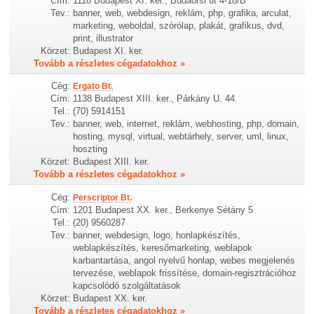
Cím:
1118 Budapest XI. ker., Budaorsi út 4-18/B
Tev.:
banner, web, webdesign, reklám, php, grafika, arculat,
marketing, weboldal, szórólap, plakát, grafikus, dvd,
print, illustrator
Körzet:
Budapest XI. ker.
Tovább a részletes cégadatokhoz »
Cég:
Ergato Bt.
Cím:
1138 Budapest XIII. ker., Párkány U. 44.
Tel.:
(70) 5914151
Tev.:
banner, web, internet, reklám, webhosting, php, domain,
hosting, mysql, virtual, webtárhely, server, uml, linux,
hoszting
Körzet:
Budapest XIII. ker.
Tovább a részletes cégadatokhoz »
Cég:
Perscriptor Bt.
Cím:
1201 Budapest XX. ker., Berkenye Sétány 5
Tel.:
(20) 9560287
Tev.:
banner, webdesign, logo, honlapkészítés,
weblapkészítés, keresőmarketing, weblapok
karbantartása, angol nyelvű honlap, webes megjelenés
tervezése, weblapok frissítése, domain-regisztrációhoz
kapcsolódó szolgáltatások
Körzet:
Budapest XX. ker.
Tovább a részletes cégadatokhoz »