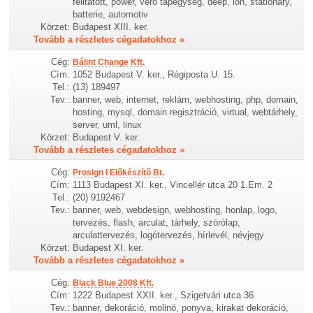
felitatott, power, vero tápegység, deep, ion, stationary,
batterie, automotiv
Körzet:
Budapest XIII. ker.
Tovább a részletes cégadatokhoz »
Cég:
Bálint Change Kft.
Cím:
1052 Budapest V. ker., Régiposta U. 15.
Tel.:
(13) 189497
Tev.:
banner, web, internet, reklám, webhosting, php, domain,
hosting, mysql, domain regisztráció, virtual, webtárhely,
server, uml, linux
Körzet:
Budapest V. ker.
Tovább a részletes cégadatokhoz »
Cég:
Prosign I Előkészítő Bt.
Cím:
1113 Budapest XI. ker., Vincellér utca 20 1.Em. 2
Tel.:
(20) 9192467
Tev.:
banner, web, webdesign, webhosting, honlap, logo,
tervezés, flash, arculat, tárhely, szórólap,
arculattervezés, logótervezés, hírlevél, névjegy
Körzet:
Budapest XI. ker.
Tovább a részletes cégadatokhoz »
Cég:
Black Blue 2008 Kft.
Cím:
1222 Budapest XXII. ker., Szigetvári utca 36.
Tev.:
banner, dekoráció, molinó, ponyva, kirakat dekoráció,