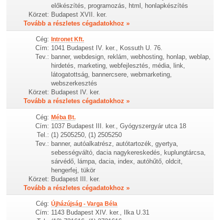
előkészítés, programozás, html, honlapkészítés
Körzet:
Budapest XVII. ker.
Tovább a részletes cégadatokhoz »
Cég:
Intronet Kft.
Cím:
1041 Budapest IV. ker., Kossuth U. 76.
Tev.:
banner, webdesign, reklám, webhosting, honlap, weblap,
hirdetés, marketing, webfejlesztés, média, link,
látogatottság, bannercsere, webmarketing,
webszerkesztés
Körzet:
Budapest IV. ker.
Tovább a részletes cégadatokhoz »
Cég:
Méba Bt.
Cím:
1037 Budapest III. ker., Gyógyszergyár utca 18
Tel.:
(1) 2505250, (1) 2505250
Tev.:
banner, autóalkatrész, autótartozék, gyertya,
sebességváltó, dacia nagykereskedés, kuplungtárcsa,
sárvédő, lámpa, dacia, index, autóhűtő, oldcit,
hengerfej, tükör
Körzet:
Budapest III. ker.
Tovább a részletes cégadatokhoz »
Cég:
Újházújság - Varga Béla
Cím:
1143 Budapest XIV. ker., Ilka U.31