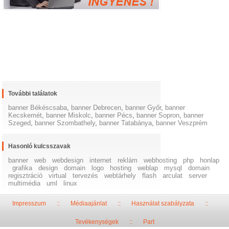
További találatok
banner Békéscsaba
,
banner Debrecen
,
banner Győr
,
banner
Kecskemét
,
banner Miskolc
,
banner Pécs
,
banner Sopron
,
banner
Szeged
,
banner Szombathely
,
banner Tatabánya
,
banner Veszprém
Hasonló kulcsszavak
banner
web
webdesign
internet
reklám
webhosting
php
honlap
grafika
design
domain
logo
hosting
weblap
mysql
domain
regisztráció
virtual
tervezés
webtárhely
flash
arculat
server
multimédia
uml
linux
Impresszum
::
Médiaajánlat
::
Használat szabályzata
::
Tevékenységek
::
Part