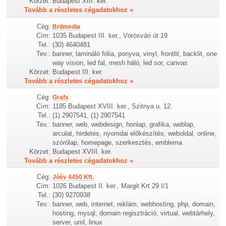
Körzet:
Budapest XIII. ker.
Tovább a részletes cégadatokhoz »
Cég:
Brilmedia
Cím:
1035 Budapest III. ker., Vörösvári út 19
Tel.:
(30) 4640481
Tev.:
banner, lamináló fólia, ponyva, vinyl, frontlit, backlit, one
way vision, led fal, mesh háló, led sor, canvas
Körzet:
Budapest III. ker.
Tovább a részletes cégadatokhoz »
Cég:
Grafx
Cím:
1185 Budapest XVIII. ker., Szitnya u. 12.
Tel.:
(1) 2907541, (1) 2907541
Tev.:
banner, web, webdesign, honlap, grafika, weblap,
arculat, hirdetés, nyomdai előkészítés, weboldal, online,
szórólap, homepage, szerkesztés, emblema
Körzet:
Budapest XVIII. ker.
Tovább a részletes cégadatokhoz »
Cég:
Jóév 4450 Kft.
Cím:
1026 Budapest II. ker., Margit Krt 29 I/1
Tel.:
(30) 9270938
Tev.:
banner, web, internet, reklám, webhosting, php, domain,
hosting, mysql, domain regisztráció, virtual, webtárhely,
server, uml, linux