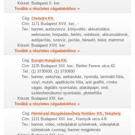
Körzet:
Budapest II. ker.
Tovább a részletes cégadatokhoz »
Cég:
Chelydra Kft.
Cím:
1171 Budapest XVII. ker., -
Tev.:
banner, autószerviz, könyvelés, akkumulátor,
webmaster, horpadás, bérlés, notebook, akkumulátorok,
autójavítás, szerviz, javítás, bérautó, bútor, mammut
Körzet:
Budapest XVII. ker.
Tovább a részletes cégadatokhoz »
Cég:
Eurojet Hungária Kft.
Cím:
1135 Budapest XIII. ker., Reitter Ferenc utca 42.
Tel.:
(1) 3730930, (1) 3730930
Tev.:
banner, webshop, webáruház, nyomda, lamináló fólia,
vinyl, mutoh, applikációs fólia, anti graffiti, címke
vágás, digitális nyomtatás, plakátpapír, vinil,
szélesformátumú nyomtatás, plotterfólia
Körzet:
Budapest XIII. ker.
Tovább a részletes cégadatokhoz »
Cég:
Filmhíradó Mozgóképműhely Reklám- Kft., Telephely
Cím:
1131 Budapest XIII. ker., Fiastyúk utca 4-8.
Tev.:
banner, video, videóplakát üzleteknek, videoplakát
üzleteknek csomag, banner megjelenés