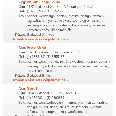
Cég:
Visualia Design Studio
Cím:
1122 Budapest XII. ker., Városmajor U. 50/A
Tel.:
(13) 552536, (1) 3552536
Tev.:
banner, webdesign, honlap, grafika, design, domain
regisztráció, nyomdai előkészítés, programozás,
reklámgrafika, számítástechnika, kiadvány tervezés,
könyvtervezés, 3d animációk
Körzet:
Budapest XII. ker.
Tovább a részletes cégadatokhoz »
Cég:
Preco Kft Kft
Cím:
1025 Budapest II. ker., Turista út 33.
Tel.:
(1) 3355187, (1) 3355187
Tev.:
banner, web, internet, reklám, webhosting, php, domain,
hosting, mysql, domain regisztráció, virtual, webtárhely,
server, uml, linux
Körzet:
Budapest II. ker.
Tovább a részletes cégadatokhoz »
Cég:
Netro Kft.
Cím:
1134 Budapest XIII. ker., Teve U. 7.
Tel.:
(1) 2390834, (1) 2390834
Tev.:
banner, web, webdesign, internet, php, honlap, grafika,
design, mysql, flash, arculat, multimédia, nyomdai
előkészítés, programozás, webfejlesztés