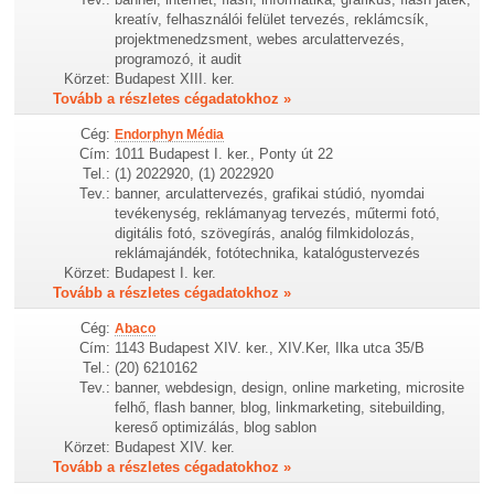
kreatív, felhasználói felület tervezés, reklámcsík,
projektmenedzsment, webes arculattervezés,
programozó, it audit
Körzet:
Budapest XIII. ker.
Tovább a részletes cégadatokhoz »
Cég:
Endorphyn Média
Cím:
1011 Budapest I. ker., Ponty út 22
Tel.:
(1) 2022920, (1) 2022920
Tev.:
banner, arculattervezés, grafikai stúdió, nyomdai
tevékenység, reklámanyag tervezés, műtermi fotó,
digitális fotó, szövegírás, analóg filmkidolozás,
reklámajándék, fotótechnika, katalógustervezés
Körzet:
Budapest I. ker.
Tovább a részletes cégadatokhoz »
Cég:
Abaco
Cím:
1143 Budapest XIV. ker., XIV.Ker, Ilka utca 35/B
Tel.:
(20) 6210162
Tev.:
banner, webdesign, design, online marketing, microsite
felhő, flash banner, blog, linkmarketing, sitebuilding,
kereső optimizálás, blog sablon
Körzet:
Budapest XIV. ker.
Tovább a részletes cégadatokhoz »