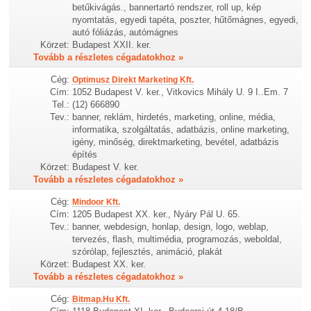
betűkivágás., bannertartó rendszer, roll up, kép
nyomtatás, egyedi tapéta, poszter, hűtőmágnes, egyedi,
autó fóliázás, autómágnes
Körzet:
Budapest XXII. ker.
Tovább a részletes cégadatokhoz »
Cég:
Optimusz Direkt Marketing Kft.
Cím:
1052 Budapest V. ker., Vitkovics Mihály U. 9 I..Em. 7
Tel.:
(12) 666890
Tev.:
banner, reklám, hirdetés, marketing, online, média,
informatika, szolgáltatás, adatbázis, online marketing,
igény, minőség, direktmarketing, bevétel, adatbázis
építés
Körzet:
Budapest V. ker.
Tovább a részletes cégadatokhoz »
Cég:
Mindoor Kft.
Cím:
1205 Budapest XX. ker., Nyáry Pál U. 65.
Tev.:
banner, webdesign, honlap, design, logo, weblap,
tervezés, flash, multimédia, programozás, weboldal,
szórólap, fejlesztés, animáció, plakát
Körzet:
Budapest XX. ker.
Tovább a részletes cégadatokhoz »
Cég:
Bitmap.Hu Kft.