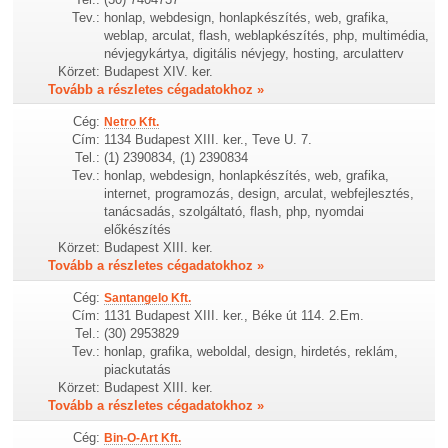
Tev.:
honlap, webdesign, honlapkészítés, web, grafika,
weblap, arculat, flash, weblapkészítés, php, multimédia,
névjegykártya, digitális névjegy, hosting, arculatterv
Körzet:
Budapest XIV. ker.
Tovább a részletes cégadatokhoz »
Cég:
Netro Kft.
Cím:
1134 Budapest XIII. ker., Teve U. 7.
Tel.:
(1) 2390834, (1) 2390834
Tev.:
honlap, webdesign, honlapkészítés, web, grafika,
internet, programozás, design, arculat, webfejlesztés,
tanácsadás, szolgáltató, flash, php, nyomdai
előkészítés
Körzet:
Budapest XIII. ker.
Tovább a részletes cégadatokhoz »
Cég:
Santangelo Kft.
Cím:
1131 Budapest XIII. ker., Béke út 114. 2.Em.
Tel.:
(30) 2953829
Tev.:
honlap, grafika, weboldal, design, hirdetés, reklám,
piackutatás
Körzet:
Budapest XIII. ker.
Tovább a részletes cégadatokhoz »
Cég:
Bin-O-Art Kft.