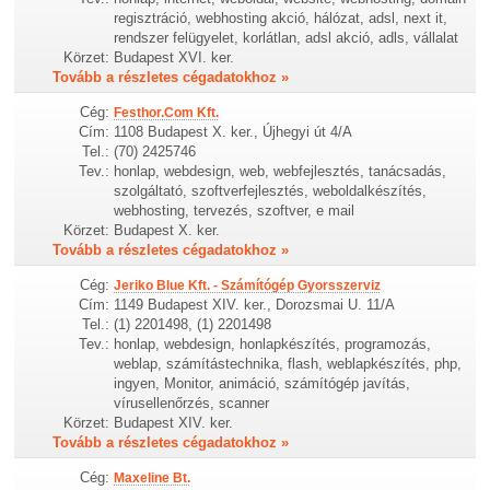
regisztráció, webhosting akció, hálózat, adsl, next it,
rendszer felügyelet, korlátlan, adsl akció, adls, vállalat
Körzet:
Budapest XVI. ker.
Tovább a részletes cégadatokhoz »
Cég:
Festhor.Com Kft.
Cím:
1108 Budapest X. ker., Újhegyi út 4/A
Tel.:
(70) 2425746
Tev.:
honlap, webdesign, web, webfejlesztés, tanácsadás,
szolgáltató, szoftverfejlesztés, weboldalkészítés,
webhosting, tervezés, szoftver, e mail
Körzet:
Budapest X. ker.
Tovább a részletes cégadatokhoz »
Cég:
Jeriko Blue Kft. - Számítógép Gyorsszerviz
Cím:
1149 Budapest XIV. ker., Dorozsmai U. 11/A
Tel.:
(1) 2201498, (1) 2201498
Tev.:
honlap, webdesign, honlapkészítés, programozás,
weblap, számítástechnika, flash, weblapkészítés, php,
ingyen, Monitor, animáció, számítógép javítás,
vírusellenőrzés, scanner
Körzet:
Budapest XIV. ker.
Tovább a részletes cégadatokhoz »
Cég:
Maxeline Bt.