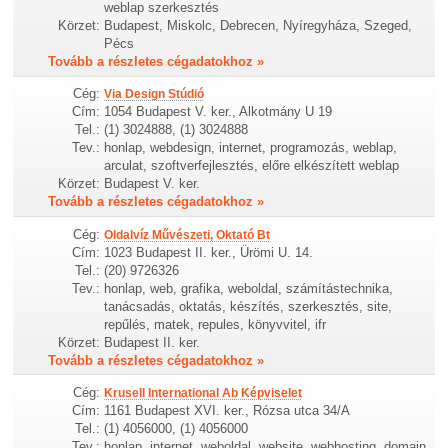
weblap szerkesztés
Körzet:
Budapest, Miskolc, Debrecen, Nyíregyháza, Szeged,
Pécs
Tovább a részletes cégadatokhoz »
Cég:
Via Design Stúdió
Cím:
1054 Budapest V. ker., Alkotmány U 19
Tel.:
(1) 3024888, (1) 3024888
Tev.:
honlap, webdesign, internet, programozás, weblap,
arculat, szoftverfejlesztés, előre elkészített weblap
Körzet:
Budapest V. ker.
Tovább a részletes cégadatokhoz »
Cég:
Oldalvíz Művészeti, Oktató Bt
Cím:
1023 Budapest II. ker., Ürömi U. 14.
Tel.:
(20) 9726326
Tev.:
honlap, web, grafika, weboldal, számítástechnika,
tanácsadás, oktatás, készítés, szerkesztés, site,
repűlés, matek, repules, könyvvitel, ifr
Körzet:
Budapest II. ker.
Tovább a részletes cégadatokhoz »
Cég:
Krusell International Ab Képviselet
Cím:
1161 Budapest XVI. ker., Rózsa utca 34/A
Tel.:
(1) 4056000, (1) 4056000
Tev.:
honlap, internet, weboldal, website, webhosting, domain