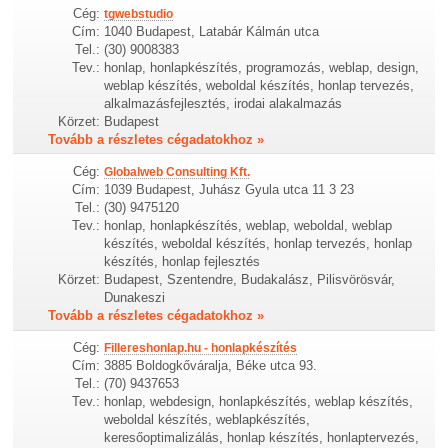
Cég:
tgwebstudio
Cím:
1040 Budapest, Latabár Kálmán utca
Tel.:
(30) 9008383
Tev.:
honlap, honlapkészítés, programozás, weblap, design,
weblap készítés, weboldal készítés, honlap tervezés,
alkalmazásfejlesztés, irodai alakalmazás
Körzet:
Budapest
Tovább a részletes cégadatokhoz »
Cég:
Globalweb Consulting Kft.
Cím:
1039 Budapest, Juhász Gyula utca 11 3 23
Tel.:
(30) 9475120
Tev.:
honlap, honlapkészítés, weblap, weboldal, weblap
készítés, weboldal készítés, honlap tervezés, honlap
készítés, honlap fejlesztés
Körzet:
Budapest, Szentendre, Budakalász, Pilisvörösvár,
Dunakeszi
Tovább a részletes cégadatokhoz »
Cég:
Fillereshonlap.hu - honlapkészítés
Cím:
3885 Boldogkőváralja, Béke utca 93.
Tel.:
(70) 9437653
Tev.:
honlap, webdesign, honlapkészítés, weblap készítés,
weboldal készítés, weblapkészítés,
keresőoptimalizálás, honlap készítés, honlaptervezés,