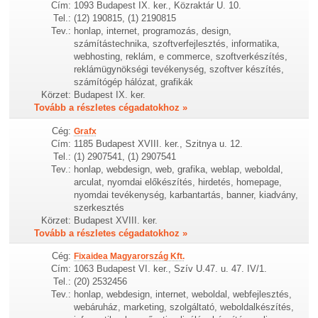
Cím:
1093 Budapest IX. ker., Közraktár U. 10.
Tel.:
(12) 190815, (1) 2190815
Tev.:
honlap, internet, programozás, design,
számítástechnika, szoftverfejlesztés, informatika,
webhosting, reklám, e commerce, szoftverkészítés,
reklámügynökségi tevékenység, szoftver készítés,
számítógép hálózat, grafikák
Körzet:
Budapest IX. ker.
Tovább a részletes cégadatokhoz »
Cég:
Grafx
Cím:
1185 Budapest XVIII. ker., Szitnya u. 12.
Tel.:
(1) 2907541, (1) 2907541
Tev.:
honlap, webdesign, web, grafika, weblap, weboldal,
arculat, nyomdai előkészítés, hirdetés, homepage,
nyomdai tevékenység, karbantartás, banner, kiadvány,
szerkesztés
Körzet:
Budapest XVIII. ker.
Tovább a részletes cégadatokhoz »
Cég:
Fixaidea Magyarország Kft.
Cím:
1063 Budapest VI. ker., Szív U.47. u. 47. IV/1.
Tel.:
(20) 2532456
Tev.:
honlap, webdesign, internet, weboldal, webfejlesztés,
webáruház, marketing, szolgáltató, weboldalkészítés,