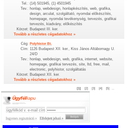
Tel.:
(14) 501945, (1) 4501945
Tev.:
honlap, webdesign, honlapkészítés, web, grafika,
design, arculat, szolgáltató, nyomdai előkészítés,
homepage, nyomdai tevékenység, tervezés, grafikai
tervezés, kiadvány, előkészítés
Körzet:
Budapest III. ker.
Tovább a részletes cégadatokhoz »
Cég:
Polyhistor Bt.
Cím:
1126 Budapest XII. ker., Kiss János Altábornagy U.
24/D
Tev.:
honlap, webdesign, web, grafika, internet, website,
homepage, grafikai tervezés, site, ltd, free, mail,
electronic, polyhistor, szolgáltatás
Körzet:
Budapest XII. ker.
Tovább a részletes cégadatokhoz »
[1]
[2]
[3]
[4]
[5]
...
Ingyenes regisztráció »
Elfelejtett jelszó »