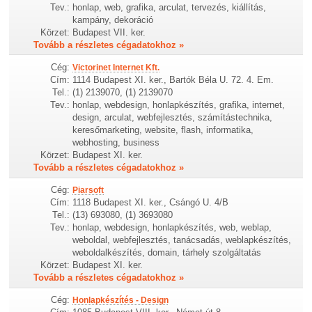
Tev.:
honlap, web, grafika, arculat, tervezés, kiállítás,
kampány, dekoráció
Körzet:
Budapest VII. ker.
Tovább a részletes cégadatokhoz »
Cég:
Victorinet Internet Kft.
Cím:
1114 Budapest XI. ker., Bartók Béla U. 72. 4. Em.
Tel.:
(1) 2139070, (1) 2139070
Tev.:
honlap, webdesign, honlapkészítés, grafika, internet,
design, arculat, webfejlesztés, számítástechnika,
keresőmarketing, website, flash, informatika,
webhosting, business
Körzet:
Budapest XI. ker.
Tovább a részletes cégadatokhoz »
Cég:
Piarsoft
Cím:
1118 Budapest XI. ker., Csángó U. 4/B
Tel.:
(13) 693080, (1) 3693080
Tev.:
honlap, webdesign, honlapkészítés, web, weblap,
weboldal, webfejlesztés, tanácsadás, weblapkészítés,
weboldalkészítés, domain, tárhely szolgáltatás
Körzet:
Budapest XI. ker.
Tovább a részletes cégadatokhoz »
Cég:
Honlapkészítés - Design