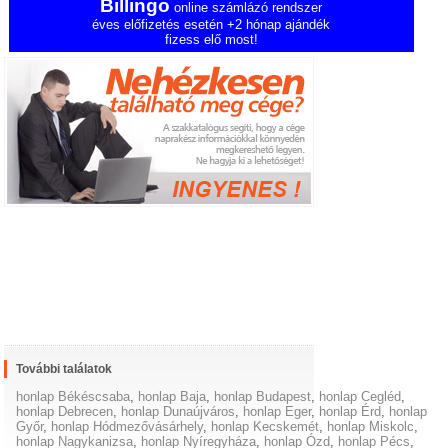
Billingo
online számlázó rendszer
éves előfizetés esetén +2 hónap ajándék
fizess elő most!
További találatok
honlap Békéscsaba
,
honlap Baja
,
honlap Budapest
,
honlap Cegléd
,
honlap Debrecen
,
honlap Dunaújváros
,
honlap Eger
,
honlap Érd
,
honlap
Győr
,
honlap Hódmezővásárhely
,
honlap Kecskemét
,
honlap Miskolc
,
honlap Nagykanizsa
,
honlap Nyíregyháza
,
honlap Ózd
,
honlap Pécs
,