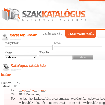
« Cégkereső »
« Szakmai kereső »
Szolgáltatás:
Leírás:
Megye:
Település:
honlap
Listázva: 1-40
Találat: 512
Cég:
Sanyi! Programozz!!
Cím:
4032 Debrecen,
Tev.:
honlap, honlapkészítés, programozás, webáruház, weboldal ké
webáruház készítés, automatizálás, fejlesztés, webáruház pr