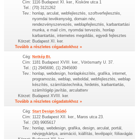
Cím:
1116 Budapest XI. ker., Kisköre utca 1
Tel.:
(70) 3121262
Tev.:
honlap, arculat, webfejlesztés, szoftverfejlesztés,
nyomdai tevékenység, domain név,
rendezvényszervezés, weblapfejlesztés, karbantartási
munka, e mail cím, nyomdai tervezés, honlap
karbantartás, internetes megoldás, egyedi fejlesztes
Körzet:
Budapest XI. ker.
Tovább a részletes cégadatokhoz »
Cég:
Netkép Bt.
Cím:
1181 Budapest XVIII. ker., Vörösmarty U. 37.
Tel.:
(1) 2945690, (1) 2945690
Tev.:
honlap, webdesign, honlapkészítés, grafika, internet,
programozás, weblap, weboldal, webfejlesztés, weblap
készítés, számítástechnika, hirdetés, karbantartás,
számítógép javítás, arculatterv
Körzet:
Budapest XVIII. ker.
Tovább a részletes cégadatokhoz »
Cég:
Start Design Stúdió
Cím:
1122 Budapest XII. ker., Maros utca 23.
Tel.:
(30) 9905617
Tev.:
honlap, webdesign, grafika, design, arculat, portál,
névjegykártya, animáció, kiállítás, levélpapír, fóliavágás