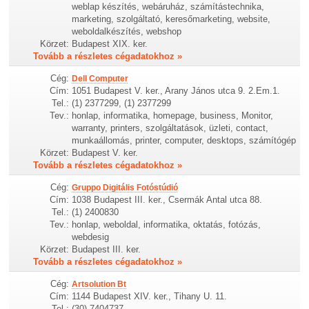
weblap készítés, webáruház, számítástechnika,
marketing, szolgáltató, keresőmarketing, website,
weboldalkészítés, webshop
Körzet:
Budapest XIX. ker.
Tovább a részletes cégadatokhoz »
Cég:
Dell Computer
Cím:
1051 Budapest V. ker., Arany János utca 9. 2.Em.1.
Tel.:
(1) 2377299, (1) 2377299
Tev.:
honlap, informatika, homepage, business, Monitor,
warranty, printers, szolgáltatások, üzleti, contact,
munkaállomás, printer, computer, desktops, számítógép
Körzet:
Budapest V. ker.
Tovább a részletes cégadatokhoz »
Cég:
Gruppo Digitális Fotóstúdió
Cím:
1038 Budapest III. ker., Csermák Antal utca 88.
Tel.:
(1) 2400830
Tev.:
honlap, weboldal, informatika, oktatás, fotózás,
webdesig
Körzet:
Budapest III. ker.
Tovább a részletes cégadatokhoz »
Cég:
Artsolution Bt
Cím:
1144 Budapest XIV. ker., Tihany U. 11.
Tel.:
(30) 7404737