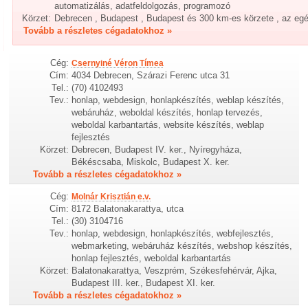
automatizálás, adatfeldolgozás, programozó
Körzet:
Debrecen , Budapest , Budapest és 300 km-es körzete , az eg
Tovább a részletes cégadatokhoz »
Cég:
Csernyiné Véron Tímea
Cím:
4034 Debrecen, Szárazi Ferenc utca 31
Tel.:
(70) 4102493
Tev.:
honlap, webdesign, honlapkészítés, weblap készítés,
webáruház, weboldal készítés, honlap tervezés,
weboldal karbantartás, website készítés, weblap
fejlesztés
Körzet:
Debrecen, Budapest IV. ker., Nyíregyháza,
Békéscsaba, Miskolc, Budapest X. ker.
Tovább a részletes cégadatokhoz »
Cég:
Molnár Krisztián e.v.
Cím:
8172 Balatonakarattya, utca
Tel.:
(30) 3104716
Tev.:
honlap, webdesign, honlapkészítés, webfejlesztés,
webmarketing, webáruház készítés, webshop készítés,
honlap fejlesztés, weboldal karbantartás
Körzet:
Balatonakarattya, Veszprém, Székesfehérvár, Ajka,
Budapest III. ker., Budapest XI. ker.
Tovább a részletes cégadatokhoz »