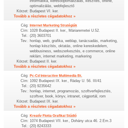
informatika, keresőoptimalizálás, készítés, online,
optimalizálás, webfejlesztő
Körzet:
Budapest VI. ker.
Tovább a részletes cégadatokhoz »
Cég:
Internet Marketing Stratégiák
Cím:
1028 Budapest II. ker., Máriaremetei U.52.
Tel.:
(20) 3603701
Tev.:
honlap, web, grafika, weblap, tanácsadás, marketing,
honlap készítés, oktatás, online kereskedelem,
webbusiness, webszerkesztés, e commerce, online
reklám, internet marketing, markering
Körzet:
Budapest II. ker.
Tovább a részletes cégadatokhoz »
Cég:
Pc-Cd Interactive Multimedia Bt.
Cím:
1092 Budapest IX. ker., Ráday U. 56. III/41
Tel.:
(20) 9235642
Tev.:
honlap, internet, programozás, szoftverfejlesztés,
szoftver, book, könyv, intranet, cégportál, rom
Körzet:
Budapest IX. ker.
Tovább a részletes cégadatokhoz »
Cég:
Kreatív Flotta Grafikai Stúdió
Cím:
1074 Budapest VII. ker., Dohány utca 46. 2.Em.3
Tel.:
(20) 8243333