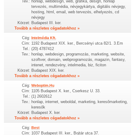
Tev.:
honlap, webdesign, web, grafika, design, honlap
tervezés, multimédia, névjegykártya, digitális névjegy,
hosting, html, email, web tervezés, elhelyezés, cd
névjegy
Körzet:
Budapest III. ker.
Tovább a részletes cégadatokhoz »
Cég:
Intelmédia Kft.
Cím:
1192 Budapest XIX. ker., Bercsényi utca 82/1. 3.Em
Tel.:
(20) 4787412
Tev.:
honlap, webdesign, programozás, marketing, website,
szoftver, domain, webprogramozás, magazin, fantasy,
intenet, rendezvény, intelmedia, biz, ficiton
Körzet:
Budapest XIX. ker.
Tovább a részletes cégadatokhoz »
Cég:
Weboptim.Hu
Cím:
1105 Budapest X. ker., Cserkesz U. 33.
Tel.:
(1) 2602612
Tev.:
honlap, internet, weboldal, marketing, keresőmarketing,
keresők
Körzet:
Budapest X. ker.
Tovább a részletes cégadatokhoz »
Cég:
Best
Cím:
1037 Budapest III. ker., Bojtár utca 37.