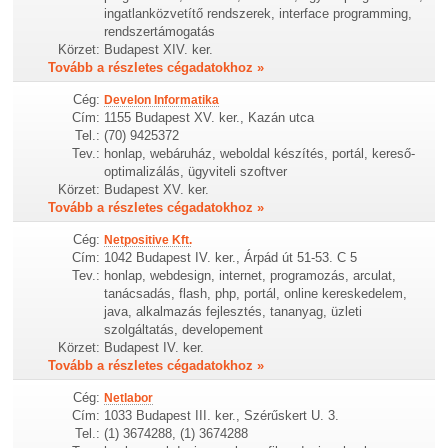
ingatlanközvetítő rendszerek, interface programming,
rendszertámogatás
Körzet:
Budapest XIV. ker.
Tovább a részletes cégadatokhoz »
Cég:
Develon Informatika
Cím:
1155 Budapest XV. ker., Kazán utca
Tel.:
(70) 9425372
Tev.:
honlap, webáruház, weboldal készítés, portál, kereső-
optimalizálás, ügyviteli szoftver
Körzet:
Budapest XV. ker.
Tovább a részletes cégadatokhoz »
Cég:
Netpositive Kft.
Cím:
1042 Budapest IV. ker., Árpád út 51-53. C 5
Tev.:
honlap, webdesign, internet, programozás, arculat,
tanácsadás, flash, php, portál, online kereskedelem,
java, alkalmazás fejlesztés, tananyag, üzleti
szolgáltatás, developement
Körzet:
Budapest IV. ker.
Tovább a részletes cégadatokhoz »
Cég:
Netlabor
Cím:
1033 Budapest III. ker., Szérűskert U. 3.
Tel.:
(1) 3674288, (1) 3674288