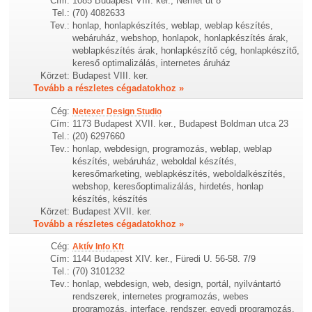
Cím:
1085 Budapest VIII. ker., Német út 8
Tel.:
(70) 4082633
Tev.:
honlap, honlapkészítés, weblap, weblap készítés,
webáruház, webshop, honlapok, honlapkészítés árak,
weblapkészítés árak, honlapkészítő cég, honlapkészítő,
kereső optimalizálás, internetes áruház
Körzet:
Budapest VIII. ker.
Tovább a részletes cégadatokhoz »
Cég:
Netexer Design Studio
Cím:
1173 Budapest XVII. ker., Budapest Boldman utca 23
Tel.:
(20) 6297660
Tev.:
honlap, webdesign, programozás, weblap, weblap
készítés, webáruház, weboldal készítés,
keresőmarketing, weblapkészítés, weboldalkészítés,
webshop, keresőoptimalizálás, hirdetés, honlap
készítés, készítés
Körzet:
Budapest XVII. ker.
Tovább a részletes cégadatokhoz »
Cég:
Aktív Info Kft
Cím:
1144 Budapest XIV. ker., Füredi U. 56-58. 7/9
Tel.:
(70) 3101232
Tev.:
honlap, webdesign, web, design, portál, nyilvántartó
rendszerek, internetes programozás, webes
programozás, interface, rendszer, egyedi programozás,