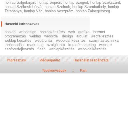
honlap Salgótarján
,
honlap Sopron
,
honlap Szeged
,
honlap Szekszárd
,
honlap Székesfehérvár
,
honlap Szolnok
,
honlap Szombathely
,
honlap
Tatabánya
,
honlap Vác
,
honlap Veszprém
,
honlap Zalaegerszeg
Hasonló kulcsszavak
honlap
webdesign
honlapkészítés
web
grafika
internet
programozás
weblap
weboldal
design
arculat
webfejlesztés
weblap készítés
webáruház
weboldal készítés
számítástechnika
tanácsadás
marketing
szolgáltató
keresőmarketing
website
szoftverfejlesztés
flash
weblapkészítés
weboldalkészítés
Impresszum
::
Médiaajánlat
::
Használat szabályzata
::
Tevékenységek
::
Part