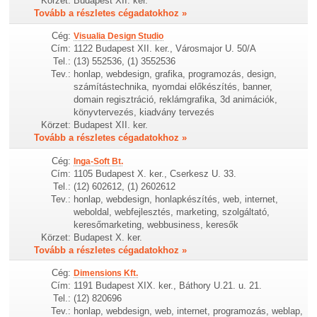
Körzet:
Budapest XII. ker.
Tovább a részletes cégadatokhoz »
Cég:
Visualia Design Studio
Cím:
1122 Budapest XII. ker., Városmajor U. 50/A
Tel.:
(13) 552536, (1) 3552536
Tev.:
honlap, webdesign, grafika, programozás, design,
számítástechnika, nyomdai előkészítés, banner,
domain regisztráció, reklámgrafika, 3d animációk,
könyvtervezés, kiadvány tervezés
Körzet:
Budapest XII. ker.
Tovább a részletes cégadatokhoz »
Cég:
Inga-Soft Bt.
Cím:
1105 Budapest X. ker., Cserkesz U. 33.
Tel.:
(12) 602612, (1) 2602612
Tev.:
honlap, webdesign, honlapkészítés, web, internet,
weboldal, webfejlesztés, marketing, szolgáltató,
keresőmarketing, webbusiness, keresők
Körzet:
Budapest X. ker.
Tovább a részletes cégadatokhoz »
Cég:
Dimensions Kft.
Cím:
1191 Budapest XIX. ker., Báthory U.21. u. 21.
Tel.:
(12) 820696
Tev.:
honlap, webdesign, web, internet, programozás, weblap,