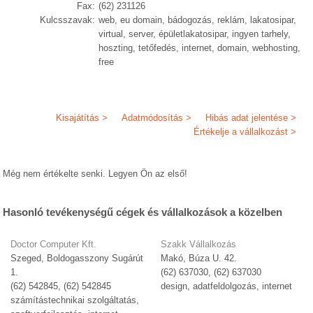
Fax:
(62) 231126
Kulcsszavak:
web, eu domain, bádogozás, reklám, lakatosipar,
virtual, server, épületlakatosipar, ingyen tarhely,
hoszting, tetőfedés, internet, domain, webhosting,
free
Kisajátítás >
Adatmódosítás >
Hibás adat jelentése >
Értékelje a vállalkozást >
Még nem értékelte senki. Legyen Ön az első!
Hasonló tevékenységű cégek és vállalkozások a közelben
Doctor Computer Kft.
Szakk Vállalkozás
Szeged, Boldogasszony Sugárút
Makó, Búza U. 42.
1.
(62) 637030, (62) 637030
(62) 542845, (62) 542845
design, adatfeldolgozás, internet
számítástechnikai szolgáltatás,