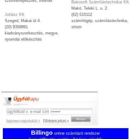
szoftverfejlesztés, internet
Bekosoft Számítástechnikai Kft.
Makó, Teleki L. u. 2.
Juhász Kft.
(62) 510112
Szeged, Makai út 4.
számítógép, számítástechnika,
(20) 9358891
strom
kiadványszerkesztés, megye,
nyomdai előkészítés
Ingyenes regisztráció »
Elfelejtett jelszó »
Billingo
online számlázó rendszer