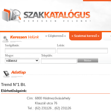
« Cégkereső »
« Szakmai kereső »
Szolgáltatás:
Leírás:
Megye:
Település:
Trend N°1 Bt.
Elérhetőségeink:
Cím:
6800 Hódmezővásárhely
Klauzál utca 76
Tel.:
(62) 231126 , (62) 231126