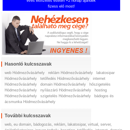
éves előfizetés esetén +2 hónap ajándék
fizess elő most!
Hasonló kulcsszavak
web Hódmezővásárhely
reklám Hódmezővásárhely
lakatosipar
Hódmezővásárhely
tetőfedés Hódmezővásárhely
internet
Hódmezővásárhely
domain Hódmezővásárhely
hőszigetelés
Hódmezővásárhely
nyílászáró Hódmezővásárhely
hosting
Hódmezővásárhely
szigetelés Hódmezővásárhely
bádogos és
ácsmunka Hódmezővásárhely
További kulcsszavak
web
,
eu domain
,
bádogozás
,
reklám
,
lakatosipar
,
virtual
,
server
,