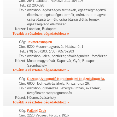
Cím:
2541 Lábatlan, Rákóczi utca 104-106
Tel.:
(1) 200-028
Tev.:
webshop, egészséges termékek, egészségmegőrző
élelmiszer, egészséges termék, csíráztatott magvak,
csíra bázisú termék, csíra bázisú diétás termék,
egészségvédő élelmiszer
Körzet:
Lábatlan, Budapest
Tovább a részletes cégadatokhoz »
Cég:
Tavmeroshop.hu
Cím:
9200 Mosonmagyaróvár, Halászi út 1
Tel.:
(70) 5767203, (705) 705767203
Tev.:
webshop, leica, pontlézer, távolságmérés, forgólézer
Körzet:
Mosonmagyaróvár, Kaposvár, Győr, Budapest,
Szombathely
Tovább a részletes cégadatokhoz »
Cég:
Rozetta Üvegstudió Kereskedelmi és Szolgáltató Bt.
Cím:
6800 Hódmezővásárhely, Kinizsi utca 26.
Tev.:
webshop, gravírozás, lézergravírozás, ékszerek,
üvegékszer, webprogramozás
Körzet:
Hódmezővásárhely
Tovább a részletes cégadatokhoz »
Cég:
Palánki Zsolt
Cím:
2220 Vecsés, Fő utca 191b