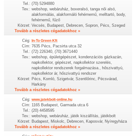
Tel.:
(70) 5294880
Tev.:
webshop, webáruház, boxeralsó, tanga női alsó,
alakformálás, alakformáló fehérnemű, melltartó, body,
fehérnemű, fűző
Körzet:
Vecsés, Budapest, Debrecen, Sopron, Pécs, Szeged
Tovább a részletes cégadatokhoz »
Cég:
In-To Green Kft
Cím:
7635 Pécs, Pacsirta utca 32
Tel.:
(72) 226340, (70) 3671440
Tev.:
webshop, épületgépészet, kondenzációs gázkazán,
napkollektor, gépészet, napkollektor szerelés,
napkollektor rendszerek forgalmazása., hőszivattyú,
napkollektor ár, hőszivattyú rendszer
Körzet:
Pécs, Komló, Szigetvár, Szentlőrinc, Pécsvárad,
Harkány
Tovább a részletes cégadatokhoz »
Cég:
www.jatekbolt-online.hu
Cím:
1165 Budapest, Garmada utca 6
Tel.:
(20) 4458595
Tev.:
webshop, webáruház, játék kiszállítás, játékbolt
Körzet:
Budapest, Miskolc, Debrecen, Kaposvár, Nyíregyháza
Tovább a részletes cégadatokhoz »