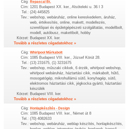
Cég:
Repascal Bt.
Cím:
1201 Budapest XX. ker., Alsóteleki u. 36 I 3
Tel.:
(24) 445825
Tev.:
webshop, webáruház, online kereskedelem, áruház,
web, értékesítés, online, makett, modellezés,
szerelőipari és épületgépészeti szolgáltatás, modellbolt,
modell, autóbusz, makettbolt, hobby
Körzet:
Budapest XX. ker.
Tovább a részletes cégadatokhoz »
Cég:
Whirlpool Márkabolt
Cím:
1085 Budapest VIII. ker., József Körút 28.
Tel.:
(13) 231675, (1) 3231675
Tev.:
webshop, műszaki cikkek, 6 érzék, whirlpool webshop,
whirlpool webáruház, háztartási cikk, márkabolt, hűtő,
mosogatógép, mikrohullámú sütő, konyhagép, sütő,
elektromos háztartási cikk, jégkocka gyártó, háztartási
készülék
Körzet:
Budapest VIII. ker.
Tovább a részletes cégadatokhoz »
Cég:
Honlapkészítés - Design
Cím:
1085 Budapest VIII. ker., Német út 8
Tel.:
(70) 4082633
Tev.:
webshop, webáruház, weblap készítés, honlapkészítés,
honlap, weblap, internetes áruház, honlapok, kereső