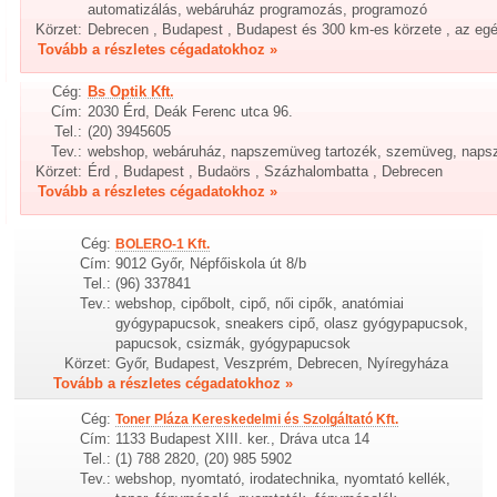
automatizálás, webáruház programozás, programozó
Körzet:
Debrecen , Budapest , Budapest és 300 km-es körzete , az eg
Tovább a részletes cégadatokhoz »
Cég:
Bs Optik Kft.
Cím:
2030 Érd, Deák Ferenc utca 96.
Tel.:
(20) 3945605
Tev.:
webshop, webáruház, napszemüveg tartozék, szemüveg, nap
Körzet:
Érd , Budapest , Budaörs , Százhalombatta , Debrecen
Tovább a részletes cégadatokhoz »
Cég:
BOLERO-1 Kft.
Cím:
9012 Győr, Népfőiskola út 8/b
Tel.:
(96) 337841
Tev.:
webshop, cipőbolt, cipő, női cipők, anatómiai
gyógypapucsok, sneakers cipő, olasz gyógypapucsok,
papucsok, csizmák, gyógypapucsok
Körzet:
Győr, Budapest, Veszprém, Debrecen, Nyíregyháza
Tovább a részletes cégadatokhoz »
Cég:
Toner Pláza Kereskedelmi és Szolgáltató Kft.
Cím:
1133 Budapest XIII. ker., Dráva utca 14
Tel.:
(1) 788 2820, (20) 985 5902
Tev.:
webshop, nyomtató, irodatechnika, nyomtató kellék,