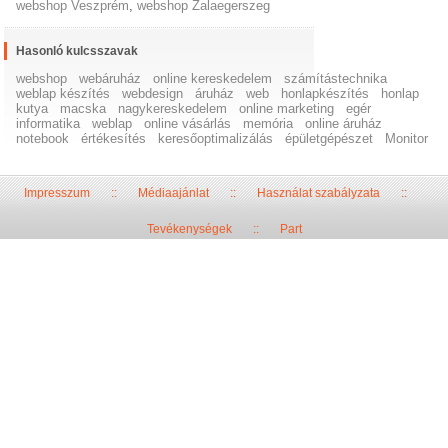
webshop Veszprém
,
webshop Zalaegerszeg
Hasonló kulcsszavak
webshop
webáruház
online kereskedelem
számítástechnika
weblap készítés
webdesign
áruház
web
honlapkészítés
honlap
kutya
macska
nagykereskedelem
online marketing
egér
informatika
weblap
online vásárlás
memória
online áruház
notebook
értékesítés
keresőoptimalizálás
épületgépészet
Monitor
Impresszum
::
Médiaajánlat
::
Használat szabályzata
::
Tevékenységek
::
Part