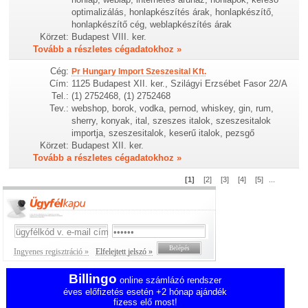
optimalizálás, honlapkészítés árak, honlapkészítő,
honlapkészítő cég, weblapkészítés árak
Körzet:
Budapest VIII. ker.
Tovább a részletes cégadatokhoz »
Cég:
Pr Hungary Import Szeszesital Kft.
Cím:
1125 Budapest XII. ker., Szilágyi Erzsébet Fasor 22/A
Tel.:
(1) 2752468, (1) 2752468
Tev.:
webshop, borok, vodka, pernod, whiskey, gin, rum,
sherry, konyak, ital, szeszes italok, szeszesitalok
importja, szeszesitalok, keserű italok, pezsgő
Körzet:
Budapest XII. ker.
Tovább a részletes cégadatokhoz »
[1]
[2]
[3]
[4]
[5]
...
Ingyenes regisztráció »
Elfelejtett jelszó »
Billingo
online számlázó rendszer
éves előfizetés esetén +2 hónap ajándék
fizess elő most!