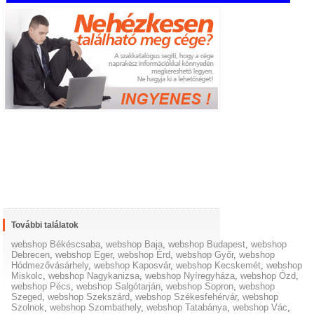
További találatok
webshop Békéscsaba
,
webshop Baja
,
webshop Budapest
,
webshop
Debrecen
,
webshop Eger
,
webshop Érd
,
webshop Győr
,
webshop
Hódmezővásárhely
,
webshop Kaposvár
,
webshop Kecskemét
,
webshop
Miskolc
,
webshop Nagykanizsa
,
webshop Nyíregyháza
,
webshop Ózd
,
webshop Pécs
,
webshop Salgótarján
,
webshop Sopron
,
webshop
Szeged
,
webshop Szekszárd
,
webshop Székesfehérvár
,
webshop
Szolnok
,
webshop Szombathely
,
webshop Tatabánya
,
webshop Vác
,