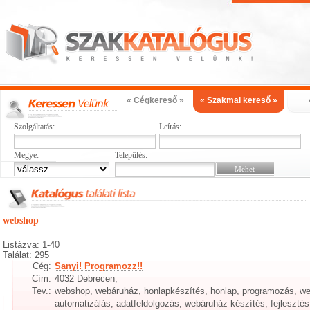
« Cégkereső »
« Szakmai kereső »
Szolgáltatás:
Leírás:
Megye:
Település:
webshop
Listázva: 1-40
Találat: 295
Cég:
Sanyi! Programozz!!
Cím:
4032 Debrecen,
Tev.:
webshop, webáruház, honlapkészítés, honlap, programozás, we
automatizálás, adatfeldolgozás, webáruház készítés, fejleszté