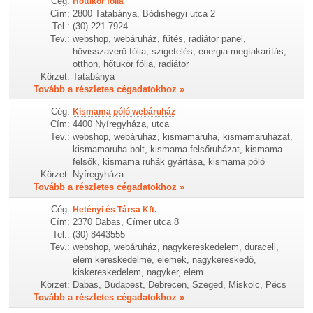
Cég:
Hőtükör fólia
Cím:
2800 Tatabánya, Bódishegyi utca 2
Tel.:
(30) 221-7924
Tev.:
webshop, webáruház, fűtés, radiátor panel,
hővisszaverő fólia, szigetelés, energia megtakarítás,
otthon, hőtükör fólia, radiátor
Körzet:
Tatabánya
Tovább a részletes cégadatokhoz »
Cég:
Kismama póló webáruház
Cím:
4400 Nyíregyháza, utca
Tev.:
webshop, webáruház, kismamaruha, kismamaruházat,
kismamaruha bolt, kismama felsőruházat, kismama
felsők, kismama ruhák gyártása, kismama póló
Körzet:
Nyíregyháza
Tovább a részletes cégadatokhoz »
Cég:
Hetényi és Társa Kft.
Cím:
2370 Dabas, Címer utca 8
Tel.:
(30) 8443555
Tev.:
webshop, webáruház, nagykereskedelem, duracell,
elem kereskedelme, elemek, nagykereskedő,
kiskereskedelem, nagyker, elem
Körzet:
Dabas, Budapest, Debrecen, Szeged, Miskolc, Pécs
Tovább a részletes cégadatokhoz »