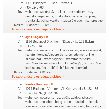
Cím:
1035 Budapest III. ker., Raktár U. 52.
Tel.:
(30) 9243763
Tev.:
webshop, webáruház, online kereskedelem, kutya,
macska, egér, iams, jutalomfalat, acana, pro plan,
alomtálak, bolhanyakörv, rágcsáló eledel, trixi, prestige
Körzet:
Budapest III. ker.
Tovább a részletes cégadatokhoz »
Cég:
Jgh Hungary Kft.
Cím:
1194 Budapest XIX. ker., Nádasdy U. 131 II..Em
Tel.:
(1) 7691418
Tev.:
webshop, webáruház, online vásárlás, épületgépészet,
hangfal, konyhafelszerelés kereskedelme, online
szakáruház, számítógépek, számítástechnikai
termékek kiskereskedelme, laminálógép, óra, varrógép,
kézi szerszám, italhűtő, hifi konzol, borhűtő
Körzet:
Budapest XIX. ker.
Tovább a részletes cégadatokhoz »
Cég:
Neotek Hungary Kft.
Cím:
1074 Budapest VII. ker., VII.Ker, Izabella U. 33 - 35
Tel.:
(13) 213876, (1) 3213876
Tev.:
webshop, webáruház, vizipipák, zöldparadicsom
webshop, headshop, bong, cones, füstölők, bluntok,
speciális növénytermesztési technológiák, babzsák, -