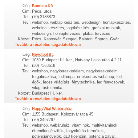
Cég:
Bambeo Kft
Cím:
Pécs, utca
Tel.:
(70) 3186873
Tev.:
webshop, weblap készítés, webdesign, honlapkészítés,
weboldal készítés, logókészítés, grafikai munkák,
webdesign, honlaptervezés, plakát tervezés
Körzet:
Pécs, Kaposvár, Szeged, Balaton, Sopron, Győr
Tovább a részletes cégadatokhoz »
Cég:
Revotool Bt.
Cím:
1039 Budapest III. ker., Hatvany Lajos utca 4 2 11
Tel.:
(30) 7363618
Tev.:
webshop, nagykereskedelem, nagykereskedelmi
forgalmazása, ledlámpa, értékesítés webshop, led
égők, ledes vílágítás, fénytechnika, led fénycsövek,
világítástechnika
Körzet:
Budapest III. ker.
Tovább a részletes cégadatokhoz »
Cég:
HappyVital Webáruház
Cím:
1155 Budapest, Kolozsvár utca 45.
Tel.:
(70) 3497767
Tev.:
webshop, webáruház, vitaminok, multivitaminok,
étrendkiegészítők, fogyókúrás termékek,
potencianövelők, q10 koenzim, potencia zavar,