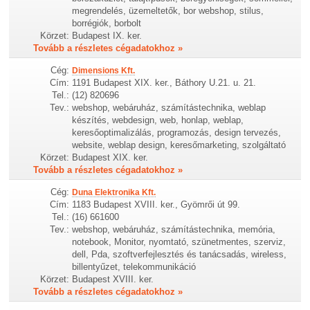
megrendelés, üzemeltetők, bor webshop, stilus,
borrégiók, borbolt
Körzet:
Budapest IX. ker.
Tovább a részletes cégadatokhoz »
Cég:
Dimensions Kft.
Cím:
1191 Budapest XIX. ker., Báthory U.21. u. 21.
Tel.:
(12) 820696
Tev.:
webshop, webáruház, számítástechnika, weblap
készítés, webdesign, web, honlap, weblap,
keresőoptimalizálás, programozás, design tervezés,
website, weblap design, keresőmarketing, szolgáltató
Körzet:
Budapest XIX. ker.
Tovább a részletes cégadatokhoz »
Cég:
Duna Elektronika Kft.
Cím:
1183 Budapest XVIII. ker., Gyömrői út 99.
Tel.:
(16) 661600
Tev.:
webshop, webáruház, számítástechnika, memória,
notebook, Monitor, nyomtató, szünetmentes, szerviz,
dell, Pda, szoftverfejlesztés és tanácsadás, wireless,
billentyűzet, telekommunikáció
Körzet:
Budapest XVIII. ker.
Tovább a részletes cégadatokhoz »