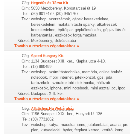
Cég:
Hegedűs és Társa Kft
Cím:
5650 Mezőberény, Köröstarcsai út 19
Tel.:
(30) 9017479, (30) 9451767
Tev.:
webshop, szerszámok, gépek kereskedelme,
kereskedelem, makita hitachi sparky, alkatrészek
kereskedelme, építőipari gépkölcsönzés, gépjavítás és
karbantartás, eszközök forgalmazása
Körzet:
Mezőberény, Békéscsaba
Tovább a részletes cégadatokhoz »
Cég:
Speed Hungary Kft.
Cím:
1134 Budapest XIII. ker., Klapka utca 4-10.
Tel.:
(12) 880499
Tev.:
webshop, számítástechnika, memória, online áruház,
notebook, mobil internet, játékkonzol, gps, pda
tartozékok, szórakoztató elektronika, hálózati
eszközök, iphone, mini notebook, mini asztali pc, ipod
Körzet:
Budapest XIII. ker.
Tovább a részletes cégadatokhoz »
Cég:
Allatishop.Hu Webáruház
Cím:
1196 Budapest XIX. ker., Hunyadi U. 136
Tel.:
(30) 7731862
Tev.:
webshop, kutya, macska, iams, jutalomfalat, acana, pro
plan, kutyaeledel, hydor, ferplast ketrec, kertitó, kong