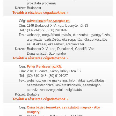
prosztata probléma
Körzet:
Budapest
Tovább a részletes cégadatokhoz »
Cég:
Dávid Ékszerész-Stargold Bt.
Cím:
1149 Budapest XIV. ker., Bosnyák tér 13
Tel.:
(30) 9141775, (30) 2411607
Tev.:
webshop, megvárható javítás, ékszerész, gyöngyfüzés,
aranyozás, ezüstözés, ékszerjavítás, ékszerkészítés,
ezüst ékszer, ékszerbolt, aranyékszer
Körzet:
Budapest XIV. ker., Dunakeszi, Gödöllő, Vác,
Dunaharaszti, Szentendre
Tovább a részletes cégadatokhoz »
Cég:
Fehér Rendszerház Kft.
Cím:
2040 Budaörs, Károly király utca 13
Tel.:
(30) 6101048, (30) 6101027
Tev.:
webshop, online marketing, Infomatikai szolgáltatás,
számítástechnikai kiskereskedelem, számítógép
szerviz, rendszergazdai szolgáltatás
Körzet:
Budaörs
Tovább a részletes cégadatokhoz »
Cég:
Csíra bázisú termékek, csíráztatott magvak - Aby
Hungary