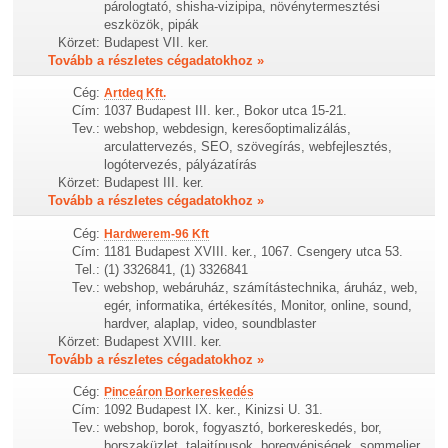
párologtató, shisha-vizipipa, növénytermesztési
eszközök, pipák
Körzet:
Budapest VII. ker.
Tovább a részletes cégadatokhoz »
Cég:
Artdeq Kft.
Cím:
1037 Budapest III. ker., Bokor utca 15-21.
Tev.:
webshop, webdesign, keresőoptimalizálás,
arculattervezés, SEO, szövegírás, webfejlesztés,
logótervezés, pályázatírás
Körzet:
Budapest III. ker.
Tovább a részletes cégadatokhoz »
Cég:
Hardwerem-96 Kft
Cím:
1181 Budapest XVIII. ker., 1067. Csengery utca 53.
Tel.:
(1) 3326841, (1) 3326841
Tev.:
webshop, webáruház, számítástechnika, áruház, web,
egér, informatika, értékesítés, Monitor, online, sound,
hardver, alaplap, video, soundblaster
Körzet:
Budapest XVIII. ker.
Tovább a részletes cégadatokhoz »
Cég:
Pinceáron Borkereskedés
Cím:
1092 Budapest IX. ker., Kinizsi U. 31.
Tev.:
webshop, borok, fogyasztó, borkereskedés, bor,
borszaküzlet, talajtípusok, boregyéniségek, sommelier,