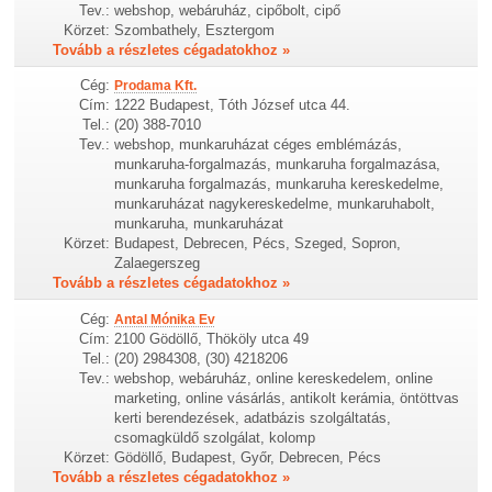
Tev.:
webshop, webáruház, cipőbolt, cipő
Körzet:
Szombathely, Esztergom
Tovább a részletes cégadatokhoz »
Cég:
Prodama Kft.
Cím:
1222 Budapest, Tóth József utca 44.
Tel.:
(20) 388-7010
Tev.:
webshop, munkaruházat céges emblémázás,
munkaruha-forgalmazás, munkaruha forgalmazása,
munkaruha forgalmazás, munkaruha kereskedelme,
munkaruházat nagykereskedelme, munkaruhabolt,
munkaruha, munkaruházat
Körzet:
Budapest, Debrecen, Pécs, Szeged, Sopron,
Zalaegerszeg
Tovább a részletes cégadatokhoz »
Cég:
Antal Mónika Ev
Cím:
2100 Gödöllő, Thököly utca 49
Tel.:
(20) 2984308, (30) 4218206
Tev.:
webshop, webáruház, online kereskedelem, online
marketing, online vásárlás, antikolt kerámia, öntöttvas
kerti berendezések, adatbázis szolgáltatás,
csomagküldő szolgálat, kolomp
Körzet:
Gödöllő, Budapest, Győr, Debrecen, Pécs
Tovább a részletes cégadatokhoz »