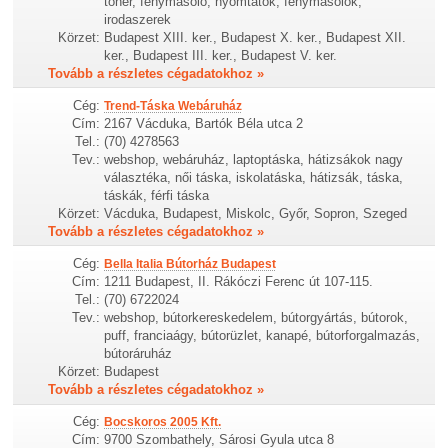
toner, fénymásoló, nyomtatók, fénymásolók,
irodaszerek
Körzet:
Budapest XIII. ker., Budapest X. ker., Budapest XII.
ker., Budapest III. ker., Budapest V. ker.
Tovább a részletes cégadatokhoz »
Cég:
Trend-Táska Webáruház
Cím:
2167 Vácduka, Bartók Béla utca 2
Tel.:
(70) 4278563
Tev.:
webshop, webáruház, laptoptáska, hátizsákok nagy
választéka, női táska, iskolatáska, hátizsák, táska,
táskák, férfi táska
Körzet:
Vácduka, Budapest, Miskolc, Győr, Sopron, Szeged
Tovább a részletes cégadatokhoz »
Cég:
Bella Italia Bútorház Budapest
Cím:
1211 Budapest, II. Rákóczi Ferenc út 107-115.
Tel.:
(70) 6722024
Tev.:
webshop, bútorkereskedelem, bútorgyártás, bútorok,
puff, franciaágy, bútorüzlet, kanapé, bútorforgalmazás,
bútoráruház
Körzet:
Budapest
Tovább a részletes cégadatokhoz »
Cég:
Bocskoros 2005 Kft.
Cím:
9700 Szombathely, Sárosi Gyula utca 8