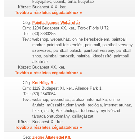
kutyajáték, ubbink, terta, kutyatáp
Körzet:
Budapest XIX. ker.
Tovább a részletes cégadatokhoz »
Cég:
Paintballgames Webáruház
Cím:
1204 Budapest XX. ker., Török Flóris U 72
Tel.:
(30) 3383285
Tev.:
webshop, webáruház, online kereskedelem, paintball
marker, paintball felszerelés, paintball, paintball verseny
szervezés, paintball palack, paintball verseny, paintball
shop, paintball tartozék, paintball kiegészítő, paintball
alkatrész
Körzet:
Budapest XX. ker.
Tovább a részletes cégadatokhoz »
Cég:
Két Hölgy Bt.
Cím:
1119 Budapest XI. ker., Allende Park 1.
Tel.:
(30) 2543064
Tev.:
webshop, webáruház, áruház, informatika, online
áruház, műszaki tudományok, teológia, internet aruhaz,
fizika, sci fi, Pszichológia, tudomány, nyelvészet,
társadalomtudomány, csillagászat
Körzet:
Budapest XI. ker.
Tovább a részletes cégadatokhoz »
Cég:
Ziegler Állateledel Kft.