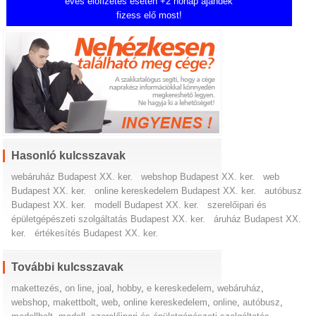
éves előfizetés esetén +2 hónap ajándék
fizess elő most!
Hasonló kulcsszavak
webáruház Budapest XX. ker.
webshop Budapest XX. ker.
web
Budapest XX. ker.
online kereskedelem Budapest XX. ker.
autóbusz
Budapest XX. ker.
modell Budapest XX. ker.
szerelőipari és
épületgépészeti szolgáltatás Budapest XX. ker.
áruház Budapest XX.
ker.
értékesítés Budapest XX. ker.
További kulcsszavak
makettezés
,
on line
,
joal
,
hobby
,
e kereskedelem
,
webáruház
,
webshop
,
makettbolt
,
web
,
online kereskedelem
,
online
,
autóbusz
,