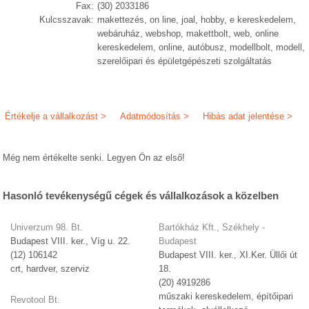
Fax:
(30) 2033186
Kulcsszavak:
makettezés, on line, joal, hobby, e kereskedelem,
webáruház, webshop, makettbolt, web, online
kereskedelem, online, autóbusz, modellbolt, modell,
szerelőipari és épületgépészeti szolgáltatás
Értékelje a vállalkozást >
Adatmódosítás >
Hibás adat jelentése >
Még nem értékelte senki. Legyen Ön az első!
Hasonló tevékenységű cégek és vállalkozások a közelben
Univerzum 98. Bt.
Bartókház Kft., Székhely -
Budapest VIII. ker., Víg u. 22.
Budapest
(12) 106142
Budapest VIII. ker., XI.Ker. Üllői út
crt, hardver, szerviz
18.
(20) 4919286
műszaki kereskedelem, építőipari
Revotool Bt.