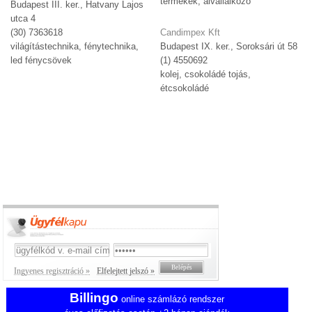
termékek, alvállalkozó
Budapest III. ker., Hatvany Lajos
utca 4
(30) 7363618
Candimpex Kft
világítástechnika, fénytechnika,
Budapest IX. ker., Soroksári út 58
led fénycsövek
(1) 4550692
kolej, csokoládé tojás,
étcsokoládé
Ingyenes regisztráció »
Elfelejtett jelszó »
Billingo
online számlázó rendszer