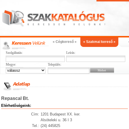
« Cégkereső »
« Szakmai kereső »
Szolgáltatás:
Leírás:
Megye:
Település:
Repascal Bt.
Elérhetőségeink:
Cím:
1201 Budapest XX. ker.
Alsóteleki u. 36 I 3
Tel.:
(24) 445825