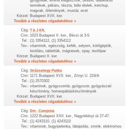
gyógyteák, étrend kiegészítők, biobolt, diabetikus
termékek, pékáru, tészta, bébi ételek, ketchup,
magvak, őrlemények, mustár, ecet
Körzet:
Budapest XVII. ker.
Tovább a részletes cégadatokhoz »
Cég:
T & J Kft.
Cím:
1023 Budapest II. ker., Bécsi út 3-5.
Tel.:
(1) 3354112, (1) 3354112
Tev.:
vitaminok, egészség, kefék, selyem, kötőgéptűk,
textiláru, tabletták, mágnesek, spay, textilipar
Körzet:
Budapest II. ker.
Tovább a részletes cégadatokhoz »
Cég:
Strázsahegy Patika
Cím:
1171 Budapest XVII. ker., Zrínyi U. 224/A
Tel.:
(1) 2570302
Tev.:
vitaminok, gyógyszertár, gyógyszer, gyógyászati
készítmény, homeopátiáskészítmények
Körzet:
Budapest XVII. ker.
Tovább a részletes cégadatokhoz »
Cég:
Dm - Campona
Cím:
1222 Budapest XXII. ker., Nagytétényi út 27-47.
Tel.:
(1) 4243110, (1) 4243110
Tev.:
vitaminok, bugyipelenka, lábápolás, smink, elektromos