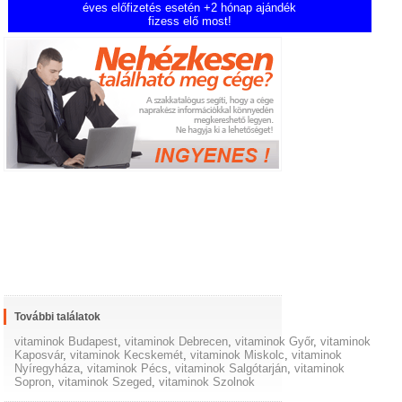
éves előfizetés esetén +2 hónap ajándék
fizess elő most!
További találatok
vitaminok Budapest
,
vitaminok Debrecen
,
vitaminok Győr
,
vitaminok
Kaposvár
,
vitaminok Kecskemét
,
vitaminok Miskolc
,
vitaminok
Nyíregyháza
,
vitaminok Pécs
,
vitaminok Salgótarján
,
vitaminok
Sopron
,
vitaminok Szeged
,
vitaminok Szolnok