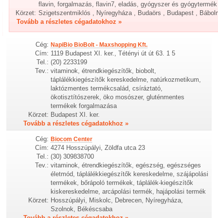
flavin, forgalmazás, flavin7, eladás, gyógyszer és gyógytermé
Körzet:
Szigetszentmiklós , Nyíregyháza , Budaörs , Budapest , Bábol
Tovább a részletes cégadatokhoz »
Cég:
NapiBio BioBolt - Maxshopping Kft.
Cím:
1119 Budapest XI. ker., Tétényi út út 63. 1 5
Tel.:
(20) 2233199
Tev.:
vitaminok, étrendkiegészítők, biobolt,
táplálékkiegészítők kereskedelme, natúrkozmetikum,
laktózmentes termékcsalád, csíráztató,
ökotisztítószerek, öko mosószer, gluténmentes
termékek forgalmazása
Körzet:
Budapest XI. ker.
Tovább a részletes cégadatokhoz »
Cég:
Biocom Center
Cím:
4274 Hosszúpályi, Zöldfa utca 23
Tel.:
(30) 309838700
Tev.:
vitaminok, étrendkiegészítők, egészség, egészséges
életmód, táplálékkiegészítők kereskedelme, szájápolási
termékek, bőrápoló termékek, táplálék-kiegészítők
kiskereskedelme, arcápolási termék, hajápolási termék
Körzet:
Hosszúpályi, Miskolc, Debrecen, Nyíregyháza,
Szolnok, Békéscsaba
Tovább a részletes cégadatokhoz »