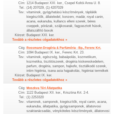
Cím:
1214 Budapest XXI. ker., Csepel Koltói Anna U. 8.
Tel.:
(14) 207029, (1) 4207029
Tev.:
vitaminok, gyógyhatású készítmények, táplálék
kiegészítők, állateledel, konzerv, madár, royal canin,
acana, eukanuba, kullancs elleni szerek, béres
cseppek, pórázak, szájkosarak, fagyasztott húsok,
állatszállító boxok
Körzet:
Budapest XXI. ker.
Tovább a részletes cégadatokhoz »
Cég:
Rossmann Drogéria & Parfüméria - Bp., Ferenc Krt.
Cím:
1094 Budapest IX. ker., Ferenc Krt. 23.
Tev.:
vitaminok, egészség, babaápolás, kozmetikum,
kozmetika, tisztitószerek, drogéria kiskereskedelem,
parfum, drogéria, sampon, hajkefe, tisztálkodó szerek,
intim higiénia, isana asia hajpakolás, higiéniai termékek
Körzet:
Budapest IX. ker.
Tovább a részletes cégadatokhoz »
Cég:
Moszkva Téri Állatpatika
Cím:
1122 Budapest XII. ker., Krisztina Krt. 2-4.
Tel.:
(1) 2253320
Tev.:
vitaminok, samponok, kiegészítők, royal canin, acana,
eukanuba, állatpatika, gyógysamponok, állatorvosi
szaktanácsadás, vényköteles készítmények, állatorvosi