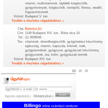
vitamin, multivitaminok, táplálék kiegészítők,
gyógynövények, kiegészítők, testépítő, fitness, wealth,
fogyasztószerek
Körzet:
Budapest V. ker.
Tovább a részletes cégadatokhoz »
Cég:
Bioextra Zrt.
Cím:
1149 Budapest XIV. ker., Bíbor utca 10.
Tel.:
(1) 3838546
Tev.:
vitaminok, étrendkiegészítők, gyógyhatású készítmény,
egészség, vitamin, kapszula, krémek, teák,
gyógytermékek, gyógyszer, gyógyászati készítmény,
gyógyszerek, tea, krém, gyógyászati termék
Körzet:
Budapest XIV. ker.
Tovább a részletes cégadatokhoz »
[1]
[2]
[3]
Ingyenes regisztráció »
Elfelejtett jelszó »
Billingo
online számlázó rendszer