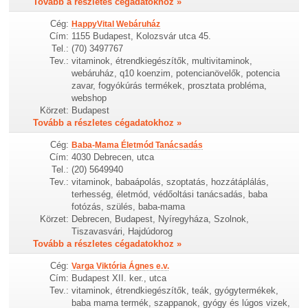
Tovább a részletes cégadatokhoz »
Cég:
HappyVital Webáruház
Cím:
1155 Budapest, Kolozsvár utca 45.
Tel.:
(70) 3497767
Tev.:
vitaminok, étrendkiegészítők, multivitaminok,
webáruház, q10 koenzim, potencianövelők, potencia
zavar, fogyókúrás termékek, prosztata probléma,
webshop
Körzet:
Budapest
Tovább a részletes cégadatokhoz »
Cég:
Baba-Mama Életmód Tanácsadás
Cím:
4030 Debrecen, utca
Tel.:
(20) 5649940
Tev.:
vitaminok, babaápolás, szoptatás, hozzátáplálás,
terhesség, életmód, védőoltási tanácsadás, baba
fotózás, szülés, baba-mama
Körzet:
Debrecen, Budapest, Nyíregyháza, Szolnok,
Tiszavasvári, Hajdúdorog
Tovább a részletes cégadatokhoz »
Cég:
Varga Viktória Ágnes e.v.
Cím:
Budapest XII. ker., utca
Tev.:
vitaminok, étrendkiegészítők, teák, gyógytermékek,
baba mama termék, szappanok, gyógy és lúgos vizek,