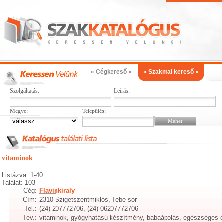
« Cégkereső »
« Szakmai kereső »
Szolgáltatás:
Leírás:
Megye:
Település:
vitaminok
Listázva: 1-40
Találat: 103
Cég:
Flavinkiraly
Cím:
2310 Szigetszentmiklós, Tebe sor
Tel.:
(24) 207772706, (24) 06207772706
Tev.:
vitaminok, gyógyhatású készítmény, babaápolás, egészséges 