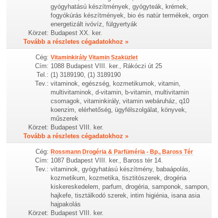
gyógyhatású készítmények, gyógyteák, krémek,
fogyókúrás készítmények, bio és natúr termékek, orgon
energetizált ivóvíz, fülgyertyák
Körzet:
Budapest XX. ker.
Tovább a részletes cégadatokhoz »
Cég:
Vitaminkirály Vitamin Szaküzlet
Cím:
1088 Budapest VIII. ker., Rákóczi út 25
Tel.:
(1) 3189190, (1) 3189190
Tev.:
vitaminok, egészség, kozmetikumok, vitamin,
multivitaminok, d-vitamin, b-vitamin, multivitamin
csomagok, vitaminkirály, vitamin webáruház, q10
koenzim, elérhetőség, ügyfélszolgálat, könyvek,
műszerek
Körzet:
Budapest VIII. ker.
Tovább a részletes cégadatokhoz »
Cég:
Rossmann Drogéria & Parfüméria - Bp., Baross Tér
Cím:
1087 Budapest VIII. ker., Baross tér 14.
Tev.:
vitaminok, gyógyhatású készítmény, babaápolás,
kozmetikum, kozmetika, tisztitószerek, drogéria
kiskereskedelem, parfum, drogéria, samponok, sampon,
hajkefe, tisztálkodó szerek, intim higiénia, isana asia
hajpakolás
Körzet:
Budapest VIII. ker.