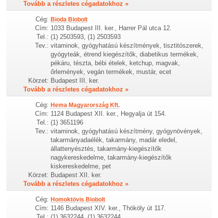
Tovább a részletes cégadatokhoz »
Cég:
Bioda Biobolt
Cím:
1033 Budapest III. ker., Harrer Pál utca 12.
Tel.:
(1) 2503593, (1) 2503593
Tev.:
vitaminok, gyógyhatású készítmények, tisztitószerek,
gyógyteák, étrend kiegészítők, diabetikus termékek,
pékáru, tészta, bébi ételek, ketchup, magvak,
őrlemények, vegán termékek, mustár, ecet
Körzet:
Budapest III. ker.
Tovább a részletes cégadatokhoz »
Cég:
Hema Magyarország Kft.
Cím:
1124 Budapest XII. ker., Hegyalja út 154.
Tel.:
(1) 3651196
Tev.:
vitaminok, gyógyhatású készítmény, gyógynövények,
takarmányadaélék, takarmány, madár eledel,
állattenyésztés, takarmány-kiegészítők
nagykereskedelme, takarmány-kiegészítők
kiskereskedelme, pet
Körzet:
Budapest XII. ker.
Tovább a részletes cégadatokhoz »
Cég:
Homoktövis Biobolt
Cím:
1146 Budapest XIV. ker., Thököly út 117.
Tel.:
(1) 3632244, (1) 3632244