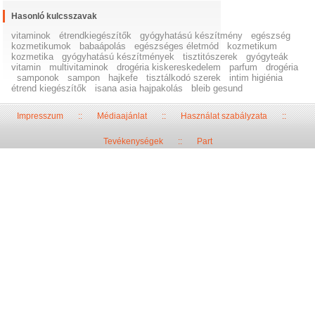
Hasonló kulcsszavak
vitaminok
étrendkiegészítők
gyógyhatású készítmény
egészség
kozmetikumok
babaápolás
egészséges életmód
kozmetikum
kozmetika
gyógyhatású készítmények
tisztitószerek
gyógyteák
vitamin
multivitaminok
drogéria kiskereskedelem
parfum
drogéria
samponok
sampon
hajkefe
tisztálkodó szerek
intim higiénia
étrend kiegészítők
isana asia hajpakolás
bleib gesund
Impresszum
::
Médiaajánlat
::
Használat szabályzata
::
Tevékenységek
::
Part