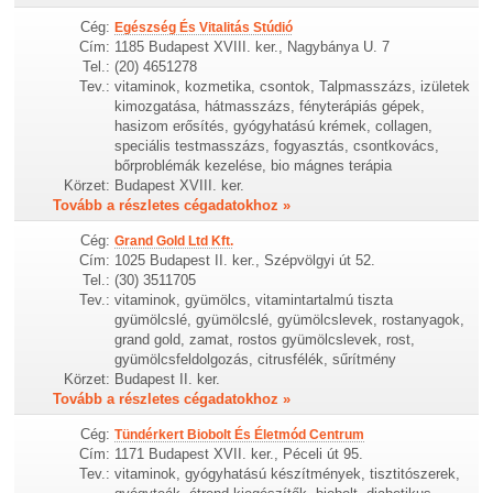
Cég:
Egészség És Vitalitás Stúdió
Cím:
1185 Budapest XVIII. ker., Nagybánya U. 7
Tel.:
(20) 4651278
Tev.:
vitaminok, kozmetika, csontok, Talpmasszázs, izületek
kimozgatása, hátmasszázs, fényterápiás gépek,
hasizom erősítés, gyógyhatású krémek, collagen,
speciális testmasszázs, fogyasztás, csontkovács,
bőrproblémák kezelése, bio mágnes terápia
Körzet:
Budapest XVIII. ker.
Tovább a részletes cégadatokhoz »
Cég:
Grand Gold Ltd Kft.
Cím:
1025 Budapest II. ker., Szépvölgyi út 52.
Tel.:
(30) 3511705
Tev.:
vitaminok, gyümölcs, vitamintartalmú tiszta
gyümölcslé, gyümölcslé, gyümölcslevek, rostanyagok,
grand gold, zamat, rostos gyümölcslevek, rost,
gyümölcsfeldolgozás, citrusfélék, sűrítmény
Körzet:
Budapest II. ker.
Tovább a részletes cégadatokhoz »
Cég:
Tündérkert Biobolt És Életmód Centrum
Cím:
1171 Budapest XVII. ker., Péceli út 95.
Tev.:
vitaminok, gyógyhatású készítmények, tisztitószerek,