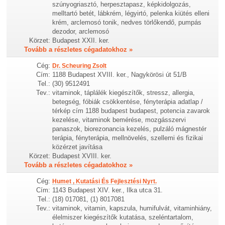
szúnyogriasztó, herpesztapasz, képkidolgozás,
melltartó betét, lábkrém, légyirtó, pelenka kiütés elleni
krém, arclemosó tonik, nedves törlőkendő, pumpás
dezodor, arclemosó
Körzet:
Budapest XXII. ker.
Tovább a részletes cégadatokhoz »
Cég:
Dr. Scheuring Zsolt
Cím:
1188 Budapest XVIII. ker., Nagykörösi út 51/B
Tel.:
(30) 9512491
Tev.:
vitaminok, táplálék kiegészítők, stressz, allergia,
betegség, fóbiák csökkentése, fényterápia adatlap /
térkép cím 1188 budapest budapest, potencia zavarok
kezelése, vitaminok bemérése, mozgásszervi
panaszok, biorezonancia kezelés, pulzáló mágnestér
terápia, fényterápia, mellnövelés, szellemi és fizikai
közérzet javítása
Körzet:
Budapest XVIII. ker.
Tovább a részletes cégadatokhoz »
Cég:
Humet , Kutatási És Fejlesztési Nyrt.
Cím:
1143 Budapest XIV. ker., Ilka utca 31.
Tel.:
(18) 017081, (1) 8017081
Tev.:
vitaminok, vitamin, kapszula, humifulvát, vitaminhiány,
élelmiszer kiegészítők kutatása, szeléntartalom,