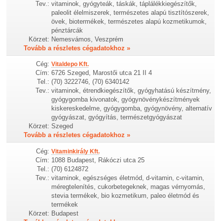
Tev.:
vitaminok, gyógyteák, táskák, táplálékkiegészítők,
paleolit élelmiszerek, természetes alapú tisztítószerek,
övek, biotermékek, természetes alapú kozmetikumok,
pénztárcák
Körzet:
Nemesvámos, Veszprém
Tovább a részletes cégadatokhoz »
Cég:
Vitaldepo Kft.
Cím:
6726 Szeged, Marostői utca 21 II 4
Tel.:
(70) 3222746, (70) 6340142
Tev.:
vitaminok, étrendkiegészítők, gyógyhatású készítmény,
gyógygomba kivonatok, gyógynövénykészítmények
kiskereskedelme, gyógygomba, gyógynövény, alternatív
gyógyászat, gyógyítás, természetgyógyászat
Körzet:
Szeged
Tovább a részletes cégadatokhoz »
Cég:
Vitaminkirály Kft.
Cím:
1088 Budapest, Rákóczi utca 25
Tel.:
(70) 6124872
Tev.:
vitaminok, egészséges életmód, d-vitamin, c-vitamin,
méregtelenítés, cukorbetegeknek, magas vérnyomás,
stevia termékek, bio kozmetikum, paleo életmód és
termékek
Körzet:
Budapest