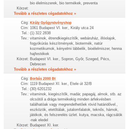
bio élelmiszerek, bio termékek, preventa
Körzet:
Tovább a részletes cégadatokhoz »
Cég:
Király Gyógynövényshop
Cím:
1061 Budapest VI. ker., Király utca 24
Tel.:
(1) 322 2838
Tev.:
vitaminok, étrendkiegészítők, webáruház, illóolajok,
fogyókúrás készítmények, biotermék, natúr
kozmetikumok, kényelmi lábbelik, bioélelmiszer, henna
hajfestékek
Körzet:
Budapest VI. ker., Sopron, Győr, Szeged, Pécs,
Debrecen
Tovább a részletes cégadatokhoz »
Cég:
Borbás 2000 Bt
Cím:
1119 Budapest XI. ker., Etele út 32/B
Tel.:
(30) 6201232
Tev.:
vitaminok, kiegészítők, madár, papagáj, almok, stb. az
olcsótól a drága termékekig minden árfekvésben
találhatóak vagy megrendelhetőek rövid határidővel.,
eszközök, etetőtálak, jutalomfalatok, teknős, hámok,
játékok, és felszerelés üzlet. kutya, macska, rágcsálók
-nak eledel
Körzet:
Budapest XI. ker.