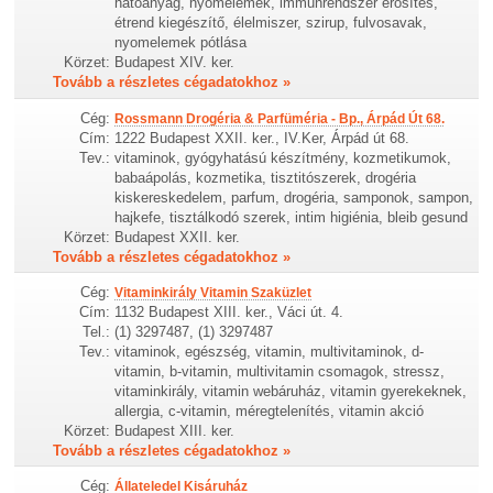
hatóanyag, nyomelemek, immunrendszer erősítés,
étrend kiegészítő, élelmiszer, szirup, fulvosavak,
nyomelemek pótlása
Körzet:
Budapest XIV. ker.
Tovább a részletes cégadatokhoz »
Cég:
Rossmann Drogéria & Parfüméria - Bp., Árpád Út 68.
Cím:
1222 Budapest XXII. ker., IV.Ker, Árpád út 68.
Tev.:
vitaminok, gyógyhatású készítmény, kozmetikumok,
babaápolás, kozmetika, tisztitószerek, drogéria
kiskereskedelem, parfum, drogéria, samponok, sampon,
hajkefe, tisztálkodó szerek, intim higiénia, bleib gesund
Körzet:
Budapest XXII. ker.
Tovább a részletes cégadatokhoz »
Cég:
Vitaminkirály Vitamin Szaküzlet
Cím:
1132 Budapest XIII. ker., Váci út. 4.
Tel.:
(1) 3297487, (1) 3297487
Tev.:
vitaminok, egészség, vitamin, multivitaminok, d-
vitamin, b-vitamin, multivitamin csomagok, stressz,
vitaminkirály, vitamin webáruház, vitamin gyerekeknek,
allergia, c-vitamin, méregtelenítés, vitamin akció
Körzet:
Budapest XIII. ker.
Tovább a részletes cégadatokhoz »
Cég:
Állateledel Kisáruház