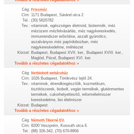
Cég:
Frissméz
Cím:
1171 Budapest, Sáránd utca 2
Tel.:
(30) 5820782
Tev.:
vitaminok, egészséges életmód, biotermék, méz
mézüzem mézfelvásárlás, méz nagykereskedés,
immunrendszer erősítése, aszalt gyümölcs,
aszalványos méz papírdobozban, méz
nagykereskedelme, méhészet
Körzet:
Budapest, Budapest XVII. ker., Budapest XVIII. ker.,
Maglód, Pécel, Budapest XVI. ker.
Tovább a részletes cégadatokhoz »
Cég:
Netbiobolt webáruház
Cím:
1026 Budapest, Törökvész lejtő 24.
Tev.:
vitaminok, étrendkiegészítők, kozmetikum,
tisztitószerek, biobolt, vegán termékek, gluténmentes
termékek, cukorhelyettesítő, reformélelmiszer
kereskedelme, bio élelmiszer
Körzet:
Budapest
Tovább a részletes cégadatokhoz »
Cég:
Németh Tiborné EV.
Cím:
8200 Veszprém, Kossuth utca 6.
Tel.:
(88) 326-342, (70) 670-8956