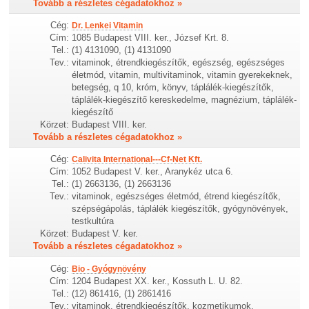
Tovább a részletes cégadatokhoz »
Cég:
Dr. Lenkei Vitamin
Cím:
1085 Budapest VIII. ker., József Krt. 8.
Tel.:
(1) 4131090, (1) 4131090
Tev.:
vitaminok, étrendkiegészítők, egészség, egészséges
életmód, vitamin, multivitaminok, vitamin gyerekeknek,
betegség, q 10, króm, könyv, táplálék-kiegészítők,
táplálék-kiegészítő kereskedelme, magnézium, táplálék-
kiegészítő
Körzet:
Budapest VIII. ker.
Tovább a részletes cégadatokhoz »
Cég:
Calivita International---Cf-Net Kft.
Cím:
1052 Budapest V. ker., Aranykéz utca 6.
Tel.:
(1) 2663136, (1) 2663136
Tev.:
vitaminok, egészséges életmód, étrend kiegészítők,
szépségápolás, táplálék kiegészítők, gyógynövények,
testkultúra
Körzet:
Budapest V. ker.
Tovább a részletes cégadatokhoz »
Cég:
Bio - Gyógynövény
Cím:
1204 Budapest XX. ker., Kossuth L. U. 82.
Tel.:
(12) 861416, (1) 2861416
Tev.:
vitaminok, étrendkiegészítők, kozmetikumok,