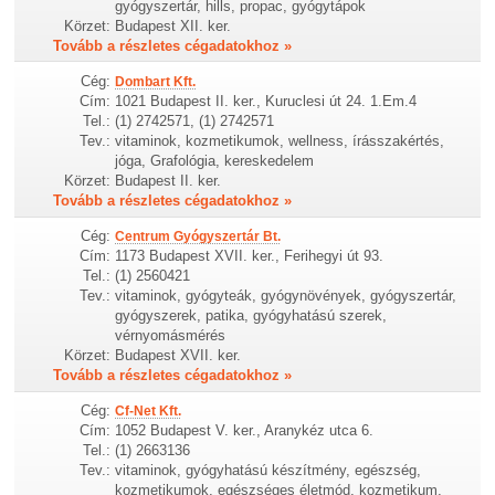
gyógyszertár, hills, propac, gyógytápok
Körzet:
Budapest XII. ker.
Tovább a részletes cégadatokhoz »
Cég:
Dombart Kft.
Cím:
1021 Budapest II. ker., Kuruclesi út 24. 1.Em.4
Tel.:
(1) 2742571, (1) 2742571
Tev.:
vitaminok, kozmetikumok, wellness, írásszakértés,
jóga, Grafológia, kereskedelem
Körzet:
Budapest II. ker.
Tovább a részletes cégadatokhoz »
Cég:
Centrum Gyógyszertár Bt.
Cím:
1173 Budapest XVII. ker., Ferihegyi út 93.
Tel.:
(1) 2560421
Tev.:
vitaminok, gyógyteák, gyógynövények, gyógyszertár,
gyógyszerek, patika, gyógyhatású szerek,
vérnyomásmérés
Körzet:
Budapest XVII. ker.
Tovább a részletes cégadatokhoz »
Cég:
Cf-Net Kft.
Cím:
1052 Budapest V. ker., Aranykéz utca 6.
Tel.:
(1) 2663136
Tev.:
vitaminok, gyógyhatású készítmény, egészség,
kozmetikumok, egészséges életmód, kozmetikum,