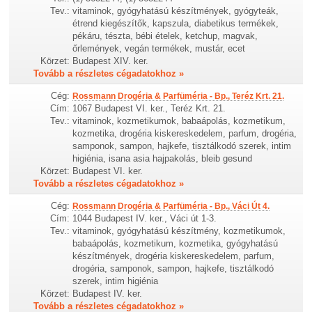
Tev.:
vitaminok, gyógyhatású készítmények, gyógyteák,
étrend kiegészítők, kapszula, diabetikus termékek,
pékáru, tészta, bébi ételek, ketchup, magvak,
őrlemények, vegán termékek, mustár, ecet
Körzet:
Budapest XIV. ker.
Tovább a részletes cégadatokhoz »
Cég:
Rossmann Drogéria & Parfüméria - Bp., Teréz Krt. 21.
Cím:
1067 Budapest VI. ker., Teréz Krt. 21.
Tev.:
vitaminok, kozmetikumok, babaápolás, kozmetikum,
kozmetika, drogéria kiskereskedelem, parfum, drogéria,
samponok, sampon, hajkefe, tisztálkodó szerek, intim
higiénia, isana asia hajpakolás, bleib gesund
Körzet:
Budapest VI. ker.
Tovább a részletes cégadatokhoz »
Cég:
Rossmann Drogéria & Parfüméria - Bp., Váci Út 4.
Cím:
1044 Budapest IV. ker., Váci út 1-3.
Tev.:
vitaminok, gyógyhatású készítmény, kozmetikumok,
babaápolás, kozmetikum, kozmetika, gyógyhatású
készítmények, drogéria kiskereskedelem, parfum,
drogéria, samponok, sampon, hajkefe, tisztálkodó
szerek, intim higiénia
Körzet:
Budapest IV. ker.
Tovább a részletes cégadatokhoz »