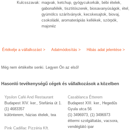
Kulcsszavak:
magvak, ketchup, gyógycukorkák, bébi ételek,
gabonafélék, tisztitószerek, biosavanyúságok, étel,
gyümölcs szárítványok, kecskesajtok, biovaj,
csokoládé, aromaterápiás kellékek, szörpök,
majonéz
Értékelje a vállalkozást >
Adatmódosítás >
Hibás adat jelentése >
Még nem értékelte senki. Legyen Ön az első!
Hasonló tevékenységű cégek és vállalkozások a közelben
Ypsilon Café And Restaurant
Casablanca Étterem
Budapest XIV. ker., Stefánia út 1.
Budapest XIII. ker., Hegedűs
(1) 4683357
Gyula utca 56
különterem, házias ételek, tea
(1) 3496973, (1) 3496973
éttermi szolgáltatás, vacsora,
vendéglátó ipar
Pink Cadillac Pizzéria Kft.