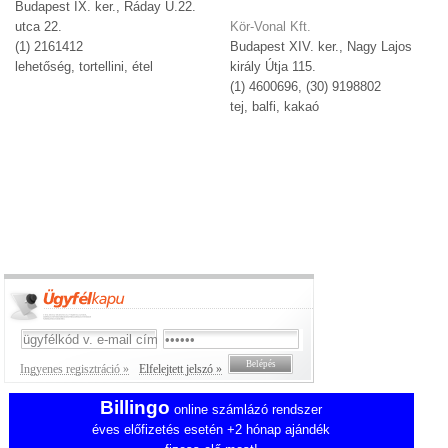
Budapest IX. ker., Ráday U.22.
utca 22.
Kör-Vonal Kft.
(1) 2161412
Budapest XIV. ker., Nagy Lajos
lehetőség, tortellini, étel
király Útja 115.
(1) 4600696, (30) 9198802
tej, balfi, kakaó
Ingyenes regisztráció »
Elfelejtett jelszó »
Billingo
online számlázó rendszer
éves előfizetés esetén +2 hónap ajándék