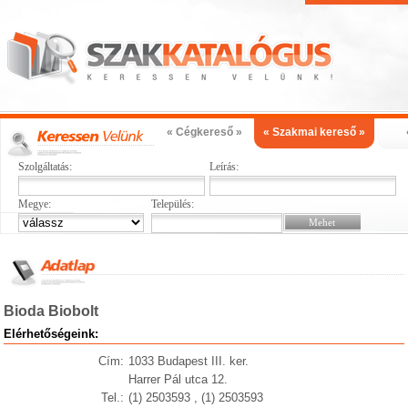
« Cégkereső »
« Szakmai kereső »
Szolgáltatás:
Leírás:
Megye:
Település:
Bioda Biobolt
Elérhetőségeink:
Cím:
1033 Budapest III. ker.
Harrer Pál utca 12.
Tel.:
(1) 2503593 , (1) 2503593