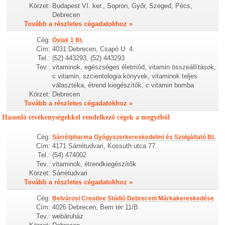
Körzet:
Budapest VI. ker., Sopron, Győr, Szeged, Pécs,
Debrecen
Tovább a részletes cégadatokhoz »
Cég:
Óvlak 1 Bt.
Cím:
4031 Debrecen, Csapó U. 4.
Tel.:
(52) 443293, (52) 443293
Tev.:
vitaminok, egészséges életmód, vitamin összeállítások,
c vitamin, szcientologia könyvek, vitaminok teljes
választéka, étrend kiegészítők, c vitamin bomba
Körzet:
Debrecen
Tovább a részletes cégadatokhoz »
Hasonló tevékenységekkel rendelkező cégek a megyéből
Cég:
Sárrétpharma Gyógyszerkereskedelmi és Szolgáltató Bt.
Cím:
4171 Sárrétudvari, Kossuth utca 77.
Tel.:
(54) 474002
Tev.:
vitaminok, étrendkiegészítők
Körzet:
Sárrétudvari
Tovább a részletes cégadatokhoz »
Cég:
Belvárosi Creative Stúdió Debreceni Márkakereskedése
Cím:
4026 Debrecen, Bem tér 11/B.
Tev.:
webáruház