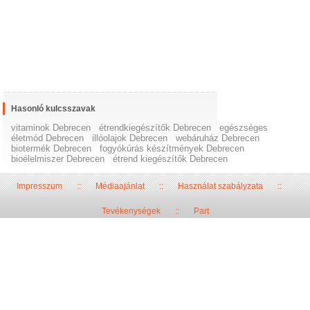
Hasonló kulcsszavak
vitaminok Debrecen
étrendkiegészítők Debrecen
egészséges
életmód Debrecen
illóolajok Debrecen
webáruház Debrecen
biotermék Debrecen
fogyókúrás készítmények Debrecen
bioélelmiszer Debrecen
étrend kiegészítők Debrecen
Impresszum
::
Médiaajánlat
::
Használat szabályzata
::
Tevékenységek
::
Part