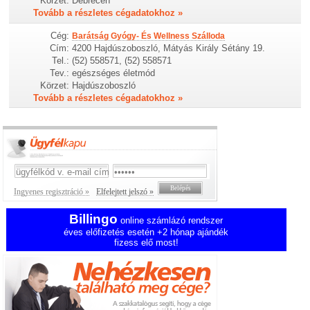
Körzet:
Debrecen
Tovább a részletes cégadatokhoz »
Cég:
Barátság Gyógy- És Wellness Szálloda
Cím:
4200 Hajdúszoboszló, Mátyás Király Sétány 19.
Tel.:
(52) 558571, (52) 558571
Tev.:
egészséges életmód
Körzet:
Hajdúszoboszló
Tovább a részletes cégadatokhoz »
Ingyenes regisztráció »
Elfelejtett jelszó »
Billingo
online számlázó rendszer
éves előfizetés esetén +2 hónap ajándék
fizess elő most!