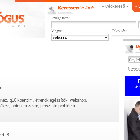
« Cégkereső »
« 
Szolgáltatás:
L
Megye:
Település:
Ingyenes
év
5.
uház, q10 koenzim, étrendkiegészítők, webshop,
ékek, potencia zavar, prosztata probléma
rt. 8.