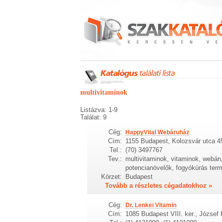
multivitaminok
Listázva: 1-9
Találat: 9
Cég:
HappyVital Webáruház
Cím:
1155 Budapest, Kolozsvár utca 4
Tel.:
(70) 3497767
Tev.:
multivitaminok, vitaminok, webár
potencianövelők, fogyókúrás term
Körzet:
Budapest
Tovább a részletes cégadatokhoz »
Cég:
Dr. Lenkei Vitamin
Cím:
1085 Budapest VIII. ker., József K