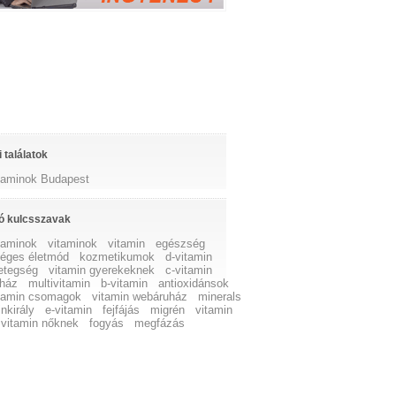
 találatok
itaminok Budapest
ó kulcsszavak
itaminok
vitaminok
vitamin
egészség
éges életmód
kozmetikumok
d-vitamin
etegség
vitamin gyerekeknek
c-vitamin
ház
multivitamin
b-vitamin
antioxidánsok
itamin csomagok
vitamin webáruház
minerals
nkirály
e-vitamin
fejfájás
migrén
vitamin
vitamin nőknek
fogyás
megfázás