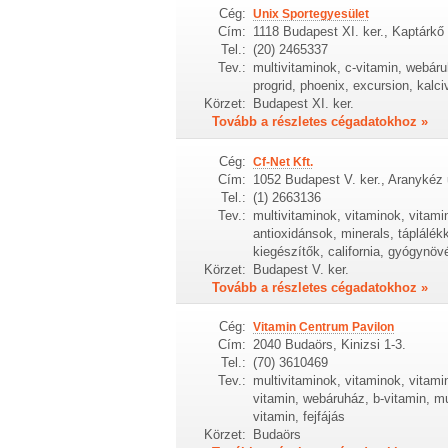
Cég:
Unix Sportegyesület
Cím:
1118 Budapest XI. ker., Kaptárkő 
Tel.:
(20) 2465337
Tev.:
multivitaminok, c-vitamin, webáru
progrid, phoenix, excursion, kalci
Körzet:
Budapest XI. ker.
Tovább a részletes cégadatokhoz »
Cég:
Cf-Net Kft.
Cím:
1052 Budapest V. ker., Aranykéz 
Tel.:
(1) 2663136
Tev.:
multivitaminok, vitaminok, vita
antioxidánsok, minerals, táplálékk
kiegészítők, california, gyógynö
Körzet:
Budapest V. ker.
Tovább a részletes cégadatokhoz »
Cég:
Vitamin Centrum Pavilon
Cím:
2040 Budaörs, Kinizsi 1-3.
Tel.:
(70) 3610469
Tev.:
multivitaminok, vitaminok, vitam
vitamin, webáruház, b-vitamin, mu
vitamin, fejfájás
Körzet:
Budaörs