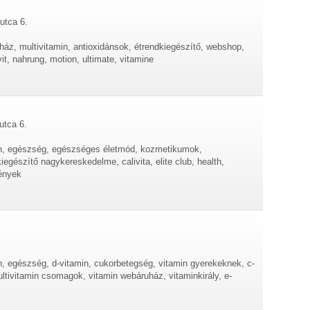
utca 6.
ház, multivitamin, antioxidánsok, étrendkiegészítő, webshop,
vit, nahrung, motion, ultimate, vitamine
utca 6.
min, egészség, egészséges életmód, kozmetikumok,
iegészítő nagykereskedelme, calivita, elite club, health,
vények
in, egészség, d-vitamin, cukorbetegség, vitamin gyerekeknek, c-
ltivitamin csomagok, vitamin webáruház, vitaminkirály, e-