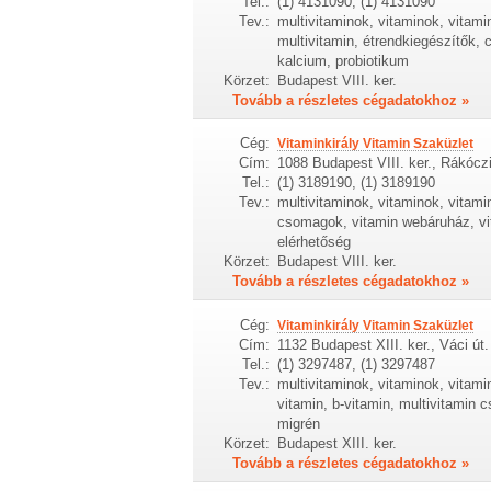
Tel.:
(1) 4131090, (1) 4131090
Tev.:
multivitaminok, vitaminok, vitam
multivitamin, étrendkiegészítők, c
kalcium, probiotikum
Körzet:
Budapest VIII. ker.
Tovább a részletes cégadatokhoz »
Cég:
Vitaminkirály Vitamin Szaküzlet
Cím:
1088 Budapest VIII. ker., Rákóczi
Tel.:
(1) 3189190, (1) 3189190
Tev.:
multivitaminok, vitaminok, vitami
csomagok, vitamin webáruház, vit
elérhetőség
Körzet:
Budapest VIII. ker.
Tovább a részletes cégadatokhoz »
Cég:
Vitaminkirály Vitamin Szaküzlet
Cím:
1132 Budapest XIII. ker., Váci út.
Tel.:
(1) 3297487, (1) 3297487
Tev.:
multivitaminok, vitaminok, vitam
vitamin, b-vitamin, multivitamin c
migrén
Körzet:
Budapest XIII. ker.
Tovább a részletes cégadatokhoz »