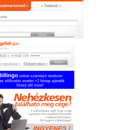
Szakmai kereső »
« Tudástár »
eírás:
 regisztráció »
Elfelejtett jelszó »
Billingo
online számlázó rendszer
es előfizetés esetén +2 hónap ajándék
fizess elő most!