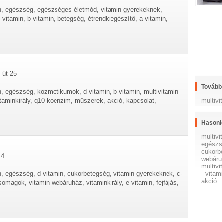
in, egészség, egészséges életmód, vitamin gyerekeknek,
 vitamin, b vitamin, betegség, étrendkiegészítő, a vitamin,
 út 25
További
n, egészség, kozmetikumok, d-vitamin, b-vitamin, multivitamin
multiv
aminkirály, q10 koenzim, műszerek, akció, kapcsolat,
Hasonl
multiv
egészs
cukorb
 4.
webáru
multiv
in, egészség, d-vitamin, cukorbetegség, vitamin gyerekeknek, c-
vitami
akció
somagok, vitamin webáruház, vitaminkirály, e-vitamin, fejfájás,