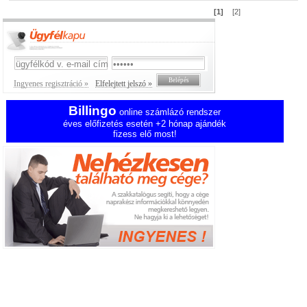
[1]
[2]
Ingyenes regisztráció »
Elfelejtett jelszó »
Billingo
online számlázó rendszer
éves előfizetés esetén +2 hónap ajándék
fizess elő most!