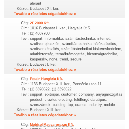
alerant
Körzet:
Budapest XI. ker.
Tovább a részletes cégadatokhoz »
Cég:
2F 2000 Kft.
Cím:
1016 Budapest I. ker., Hegyalja út 5.
Tel.:
(1) 4887700
Tev.:
support, informatika, számítástechnika, internet,
szoftverfejlesztés, számítástechnikai hálózatépítés,
szoftver készítés, számítástechnikai kiskereskedelem,
adatbiztonság, terméktámogatás, biztonságtechnika,
kaspersky, none, trend, secure
Körzet:
Budapest I. ker.
Tovább a részletes cégadatokhoz »
Cég:
Potain Hungária Kft.
Cím:
1136 Budapest XIII. ker., Pannónia utca 11.
Tel.:
(1) 3398622, (1) 3398622
Tev.:
support, építőipar, customer, company, anyagmozgatás,
product, crawler, erecting, felülforgó darutípus,
szerszámok, building, top, cranes, industry, mobile
Körzet:
Budapest XIII. ker.
Tovább a részletes cégadatokhoz »
Cég:
Mobisol Magyarország Kft.