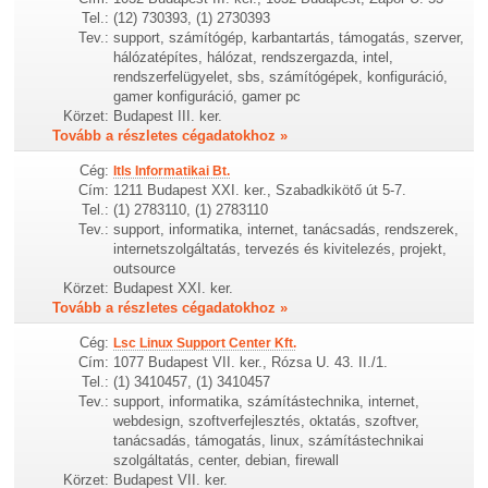
Tel.:
(12) 730393, (1) 2730393
Tev.:
support, számítógép, karbantartás, támogatás, szerver,
hálózatépítes, hálózat, rendszergazda, intel,
rendszerfelügyelet, sbs, számítógépek, konfiguráció,
gamer konfiguráció, gamer pc
Körzet:
Budapest III. ker.
Tovább a részletes cégadatokhoz »
Cég:
Itls Informatikai Bt.
Cím:
1211 Budapest XXI. ker., Szabadkikötő út 5-7.
Tel.:
(1) 2783110, (1) 2783110
Tev.:
support, informatika, internet, tanácsadás, rendszerek,
internetszolgáltatás, tervezés és kivitelezés, projekt,
outsource
Körzet:
Budapest XXI. ker.
Tovább a részletes cégadatokhoz »
Cég:
Lsc Linux Support Center Kft.
Cím:
1077 Budapest VII. ker., Rózsa U. 43. II./1.
Tel.:
(1) 3410457, (1) 3410457
Tev.:
support, informatika, számítástechnika, internet,
webdesign, szoftverfejlesztés, oktatás, szoftver,
tanácsadás, támogatás, linux, számítástechnikai
szolgáltatás, center, debian, firewall
Körzet:
Budapest VII. ker.