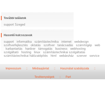
További találatok
support Szeged
Hasonló kulcsszavak
support
informatika
számítástechnika
internet
webdesign
szoftverfejlesztés
oktatás
szoftver
tanácsadás
számítógép
web
karbantartás
hardver
támogatás
business
webhosting
szolgáltató
hosting
linux
számítástechnikai szolgáltatás
számítástechnikai hálózatépítés
html
webáruház
szerver
service
Impresszum
::
Médiaajánlat
::
Használat szabályzata
::
Tevékenységek
::
Part