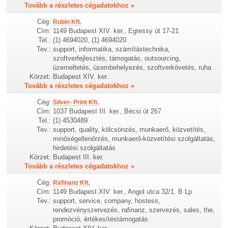
Tovább a részletes cégadatokhoz »
Cég:
Rubin Kft.
Cím:
1149 Budapest XIV. ker., Egressy út 17-21
Tel.:
(1) 4694020, (1) 4694020
Tev.:
support, informatika, számítástechnika,
szoftverfejlesztés, támogatás, outsourcing,
üzemeltetés, üzembehelyezés, szoftverkövetés, ruha
Körzet:
Budapest XIV. ker.
Tovább a részletes cégadatokhoz »
Cég:
Silver- Print Kft.
Cím:
1037 Budapest III. ker., Bécsi út 267
Tel.:
(1) 4530489
Tev.:
support, quality, kölcsönzés, munkaerő, közvetítés,
minőségellenőrzés, munkaerő-közvetítési szolgáltatás,
hirdetési szolgáltatás
Körzet:
Budapest III. ker.
Tovább a részletes cégadatokhoz »
Cég:
Rafinanz Kft.
Cím:
1149 Budapest XIV. ker., Angol utca 32/1. B Lp
Tev.:
support, service, company, hostess,
rendezvényszervezés, rafinanz, szervezés, sales, the,
promóció, értékesítéstámogatás