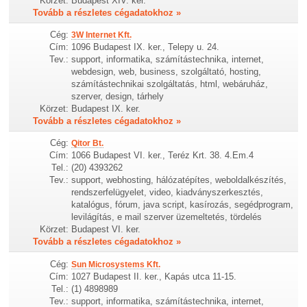
Körzet:
Budapest XIV. ker.
Tovább a részletes cégadatokhoz »
Cég:
3W Internet Kft.
Cím:
1096 Budapest IX. ker., Telepy u. 24.
Tev.:
support, informatika, számítástechnika, internet,
webdesign, web, business, szolgáltató, hosting,
számítástechnikai szolgáltatás, html, webáruház,
szerver, design, tárhely
Körzet:
Budapest IX. ker.
Tovább a részletes cégadatokhoz »
Cég:
Qitor Bt.
Cím:
1066 Budapest VI. ker., Teréz Krt. 38. 4.Em.4
Tel.:
(20) 4393262
Tev.:
support, webhosting, hálózatépítes, weboldalkészítés,
rendszerfelügyelet, video, kiadványszerkesztés,
katalógus, fórum, java script, kasírozás, segédprogram,
levilágítás, e mail szerver üzemeltetés, tördelés
Körzet:
Budapest VI. ker.
Tovább a részletes cégadatokhoz »
Cég:
Sun Microsystems Kft.
Cím:
1027 Budapest II. ker., Kapás utca 11-15.
Tel.:
(1) 4898989
Tev.:
support, informatika, számítástechnika, internet,