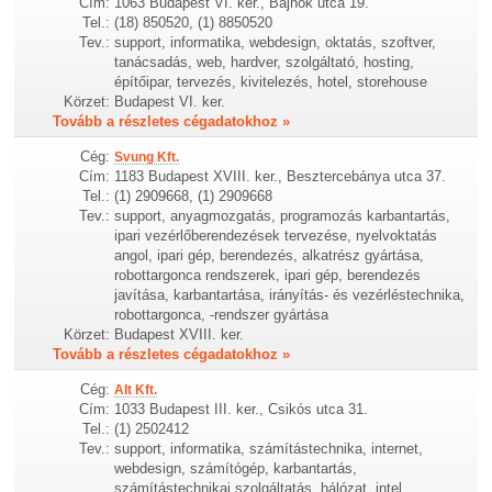
Cím:
1063 Budapest VI. ker., Bajnok utca 19.
Tel.:
(18) 850520, (1) 8850520
Tev.:
support, informatika, webdesign, oktatás, szoftver,
tanácsadás, web, hardver, szolgáltató, hosting,
építőipar, tervezés, kivitelezés, hotel, storehouse
Körzet:
Budapest VI. ker.
Tovább a részletes cégadatokhoz »
Cég:
Svung Kft.
Cím:
1183 Budapest XVIII. ker., Besztercebánya utca 37.
Tel.:
(1) 2909668, (1) 2909668
Tev.:
support, anyagmozgatás, programozás karbantartás,
ipari vezérlőberendezések tervezése, nyelvoktatás
angol, ipari gép, berendezés, alkatrész gyártása,
robottargonca rendszerek, ipari gép, berendezés
javítása, karbantartása, irányítás- és vezérléstechnika,
robottargonca, -rendszer gyártása
Körzet:
Budapest XVIII. ker.
Tovább a részletes cégadatokhoz »
Cég:
Alt Kft.
Cím:
1033 Budapest III. ker., Csikós utca 31.
Tel.:
(1) 2502412
Tev.:
support, informatika, számítástechnika, internet,
webdesign, számítógép, karbantartás,
számítástechnikai szolgáltatás, hálózat, intel,