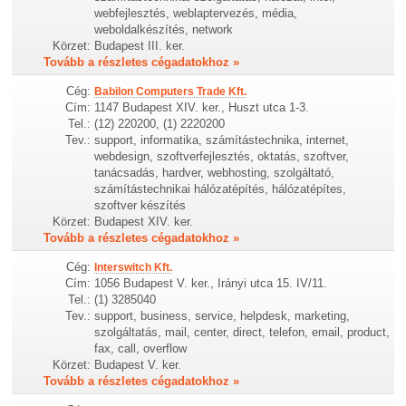
webfejlesztés, weblaptervezés, média,
weboldalkészítés, network
Körzet:
Budapest III. ker.
Tovább a részletes cégadatokhoz »
Cég:
Babilon Computers Trade Kft.
Cím:
1147 Budapest XIV. ker., Huszt utca 1-3.
Tel.:
(12) 220200, (1) 2220200
Tev.:
support, informatika, számítástechnika, internet,
webdesign, szoftverfejlesztés, oktatás, szoftver,
tanácsadás, hardver, webhosting, szolgáltató,
számítástechnikai hálózatépítés, hálózatépítes,
szoftver készítés
Körzet:
Budapest XIV. ker.
Tovább a részletes cégadatokhoz »
Cég:
Interswitch Kft.
Cím:
1056 Budapest V. ker., Irányi utca 15. IV/11.
Tel.:
(1) 3285040
Tev.:
support, business, service, helpdesk, marketing,
szolgáltatás, mail, center, direct, telefon, email, product,
fax, call, overflow
Körzet:
Budapest V. ker.
Tovább a részletes cégadatokhoz »