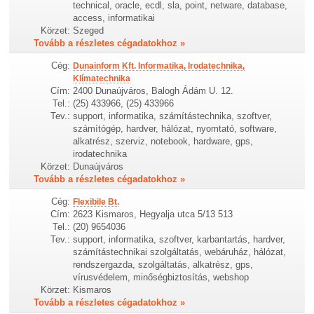
technical, oracle, ecdl, sla, point, netware, database,
access, informatikai
Körzet:
Szeged
Tovább a részletes cégadatokhoz »
Cég:
Dunainform Kft. Informatika, Irodatechnika,
Klímatechnika
Cím:
2400 Dunaújváros, Balogh Ádám U. 12.
Tel.:
(25) 433966, (25) 433966
Tev.:
support, informatika, számítástechnika, szoftver,
számítógép, hardver, hálózat, nyomtató, software,
alkatrész, szerviz, notebook, hardware, gps,
irodatechnika
Körzet:
Dunaújváros
Tovább a részletes cégadatokhoz »
Cég:
Flexibile Bt.
Cím:
2623 Kismaros, Hegyalja utca 5/13 513
Tel.:
(20) 9654036
Tev.:
support, informatika, szoftver, karbantartás, hardver,
számítástechnikai szolgáltatás, webáruház, hálózat,
rendszergazda, szolgáltatás, alkatrész, gps,
vírusvédelem, minőségbiztosítás, webshop
Körzet:
Kismaros
Tovább a részletes cégadatokhoz »