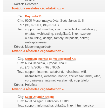
Körzet:
Debrecen
Tovább a részletes cégadatokhoz »
Cég:
Beyond-X Bt.
Cím:
9200 Mosonmagyaróvár, Soós János U. 8.
Tel.:
(96) 576117, (96) 576117
Tev.:
support, informatika, számítástechnika, webdesign,
oktatás, webhosting, szolgáltató, linux, szerver,
outsourcing, design, tárhely, helpdesk, server,
weblaptervezés
Körzet:
Mosonmagyaróvár
Tovább a részletes cégadatokhoz »
Cég:
Gordium Internet És Webfejlesztő Kft
Cím:
6034 Helvécia, Gyopár utca 16.
Tel.:
(76) 579065, (76) 579065
Tev.:
support, internet, webáruház, virusirtás, wifi,
üzemeltetés, webshop, nod32, széllessáv, mdsl, wlan,
vpn, wireless, internet kecskemét, voip telefon
Körzet:
Helvécia
Tovább a részletes cégadatokhoz »
Cég:
Szofi Oktató Központ
Cím:
6723 Szeged, Debreceni U 18/C
Tev.:
support, informatika, oktatás, linux, html, service,