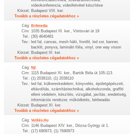
videokonferencia, videófelvétel készítése
Körzet:
Budapest VIII. ker.
Tovább a részletes cégadatokhoz »
Cég:
Brilmedia
Cím:
1035 Budapest III. ker., Vörösvári út 19
Tel.:
(30) 4640481
Tev.:
led fal, canvas, mesh háló, frontlit, led sor, banner,
backlit, ponyva, lamináló fólia, vinyl, one way vision
Körzet:
Budapest III. ker.
Tovább a részletes cégadatokhoz »
Cég:
Njl
Cím:
1115 Budapest XI. ker., Bartók Béla út 105-113.
Tel.:
(1) 2038110, (1) 2038110
Tev.:
led fal, külkereskedelem, könyvelés, épületgépészeti,
eltávolítás, számítástechnikai, alkoholszonda, graffiti
elleni védelem, készítés, vizsgálat, javítás, eredetiség,
információs rendszer, működtetés, bérbeadás
Körzet:
Budapest XI. ker.
Tovább a részletes cégadatokhoz »
Cég:
Vetítés.Hu
Cím:
1146 Budapest XIV. ker., Dózsa György út 1.
Tel.:
(17) 690973, (1) 7690973