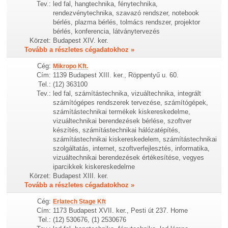
Tev.:
led fal, hangtechnika, fénytechnika,
rendezvénytechnika, szavazó rendszer, notebook
bérlés, plazma bérlés, tolmács rendszer, projektor
bérlés, konferencia, látványtervezés
Körzet:
Budapest XIV. ker.
Tovább a részletes cégadatokhoz »
Cég:
Mikropo Kft.
Cím:
1139 Budapest XIII. ker., Röppentyű u. 60.
Tel.:
(12) 363100
Tev.:
led fal, számítástechnika, vizuáltechnika, integrált
számítógépes rendszerek tervezése, számítógépek,
számítástechnikai termékek kiskereskedelme,
vizuáltechnikai berendezések bérlése, szoftver
készítés, számítástechnikai hálózatépítés,
számítástechnikai kiskereskedelem, számítástechnikai
szolgáltatás, internet, szoftverfejlesztés, informatika,
vizuáltechnikai berendezések értékesítése, vegyes
iparcikkek kiskereskedelme
Körzet:
Budapest XIII. ker.
Tovább a részletes cégadatokhoz »
Cég:
Erlatech Stage Kft
Cím:
1173 Budapest XVII. ker., Pesti út 237. Home
Tel.:
(12) 530676, (1) 2530676