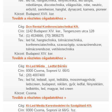
Tev.:
led fal, hangtechnika, fénytechnika, led lámpa,
robotlámpa, discotechnika, világosítás, robe, neutric,
erősítő, sennheiser, hangfal, dynacord, kamera, pioneer
Körzet:
Budapest XVII. ker.
Tovább a részletes cégadatokhoz »
Cég:
Dcn Rental Konferenciatechnikai Kft.
Cím:
1142 Budapest XIV. ker., Tengerszem utca 128
Tel.:
(1) 4534666, (70) 3806275
Tev.:
led fal, hangtechnika, tolmácstechnika,
konferenciatechnika, szavazógép, szavazórendszer,
tolmácsrendszer, vetítéstechnika
Körzet:
Budapest XIV. ker.
Tovább a részletes cégadatokhoz »
Cég:
Kt-Led Média _ Ledfal Bérlés
Cím:
9300 Csorna, Soproni U. 66/G
Tel.:
(20) 4007400
Tev.:
led fal, ledwall, spot, ledtábla, mosonmagyróvár,
ledscreen, budapest, reklám, győr, ledfal, fényreklám,
ledbérlés, led, magyar, led creen
Körzet:
Csorna
Tovább a részletes cégadatokhoz »
Cég:
Kt-Led Media Kereskedelmi és Szolgáltató Kft.
Cím:
9300 Csorna, Soproni út 66/G. fsz.