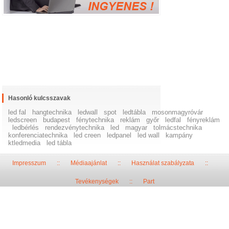
Hasonló kulcsszavak
led fal
hangtechnika
ledwall
spot
ledtábla
mosonmagyróvár
ledscreen
budapest
fénytechnika
reklám
győr
ledfal
fényreklám
ledbérlés
rendezvénytechnika
led
magyar
tolmácstechnika
konferenciatechnika
led creen
ledpanel
led wall
kampány
ktledmedia
led tábla
Impresszum
::
Médiaajánlat
::
Használat szabályzata
::
Tevékenységek
::
Part