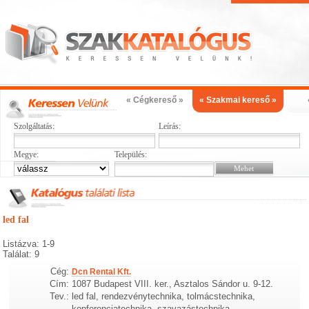
« Cégkereső »
« Szakmai kereső »
Szolgáltatás:
Leírás:
Megye:
Település:
led fal
Listázva: 1-9
Találat: 9
Cég:
Dcn Rental Kft.
Cím:
1087 Budapest VIII. ker., Asztalos Sándor u. 9-12.
Tev.:
led fal, rendezvénytechnika, tolmácstechnika,
konferenciatechnika, szavazástechnika,