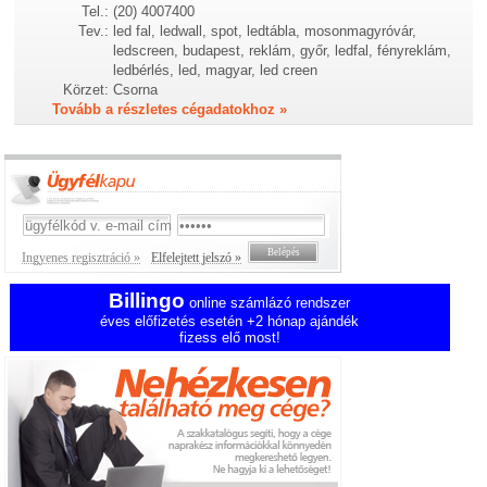
Tel.:
(20) 4007400
Tev.:
led fal, ledwall, spot, ledtábla, mosonmagyróvár,
ledscreen, budapest, reklám, győr, ledfal, fényreklám,
ledbérlés, led, magyar, led creen
Körzet:
Csorna
Tovább a részletes cégadatokhoz »
Ingyenes regisztráció »
Elfelejtett jelszó »
Billingo
online számlázó rendszer
éves előfizetés esetén +2 hónap ajándék
fizess elő most!