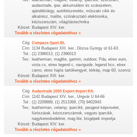
audaxtrade, ipar, akkumulátor és szárazelem,
ajándéktárgy, autófelszerelés, műszaki cikk és
alkatrész, trailite, szórakoztató elektronika,
kéziszerszám, világítástechnika
Körzet:
Budapest XIV. ker.
Tovább a részletes cégadatokhoz »
Cég:
Compass-Sport Bt.
Cím:
1134 Budapest XIII. ker., Dózsa György út 61-63.
Tel.:
(1) 2396013, (1) 2396013
Tev.:
leatherman, maglite, garmin, outdoor, Pda, etrex euro,
vista cx, etrex legend c, naviguide, legend hcx, etrex
camo, etrex hajós tartókengyel, térkép, map 60, szerviz
Körzet:
Budapest XIII. ker.
Tovább a részletes cégadatokhoz »
Cég:
Audaxtrade 2000 Export-Import Kft.
Cím:
1142 Budapest XIV. ker., Ungvár U 64-66
Tel.:
(1) 2209889, (1) 2513368, (70) 9402943
Tev.:
leatherman, velamp, iparcikk, peugeot képviselet,
fúrószárak, kéziszerszámok, vegyes iparcikk,
nagykereskedelme, mag lite, kisgépek importja
Körzet:
Budapest XIV. ker.
Tovább a részletes cégadatokhoz »