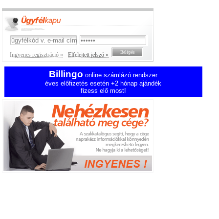
Ingyenes regisztráció »
Elfelejtett jelszó »
Billingo
online számlázó rendszer
éves előfizetés esetén +2 hónap ajándék
fizess elő most!