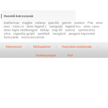
Hasonló kulcsszavak
leatherman
maglite
velamp
iparcikk
garmin
outdoor
Pda
etrex
euro
vista cx
etrex legend c
naviguide
legend hcx
etrex camo
etrex hajós tartókengyel
térkép
map 60
szerviz
sporteszköz
silva
cigaretta gyújtó
sportbolt
navigáció
peugeot képviselet
fúrószárak
kéziszerszámok
Impresszum
::
Médiaajánlat
::
Használat szabályzata
::
Tevékenységek
::
Part