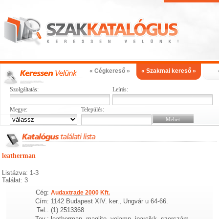
« Cégkereső »
« Szakmai kereső »
Szolgáltatás:
Leírás:
Megye:
Település:
leatherman
Listázva: 1-3
Találat: 3
Cég:
Audaxtrade 2000 Kft.
Cím:
1142 Budapest XIV. ker., Ungvár u 64-66.
Tel.:
(1) 2513368
Tev.:
leatherman, maglite, velamp, iparcikk, szerszám,