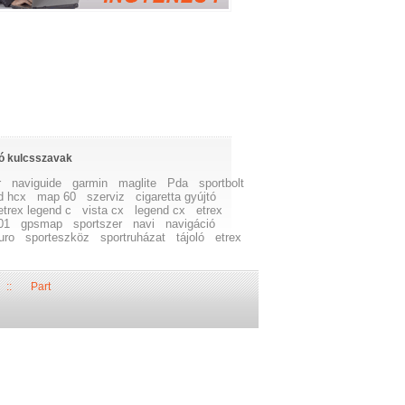
ó kulcsszavak
r
naviguide
garmin
maglite
Pda
sportbolt
d hcx
map 60
szerviz
cigaretta gyújtó
etrex legend c
vista cx
legend cx
etrex
01
gpsmap
sportszer
navi
navigáció
uro
sporteszköz
sportruházat
tájoló
etrex
::
Part