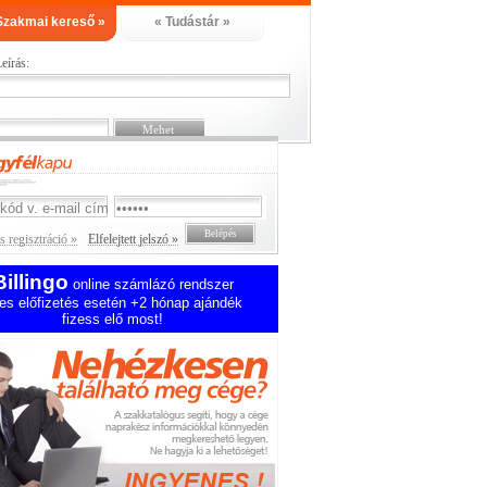
Szakmai kereső »
« Tudástár »
eírás:
 regisztráció »
Elfelejtett jelszó »
Billingo
online számlázó rendszer
es előfizetés esetén +2 hónap ajándék
fizess elő most!