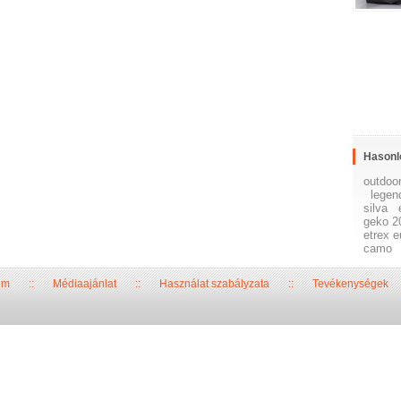
Hasonl
outdoo
legen
silva
geko 2
etrex e
camo
um
::
Médiaajánlat
::
Használat szabályzata
::
Tevékenységek