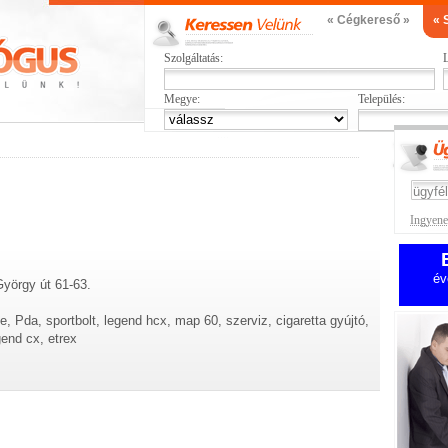
« Cégkereső »
« 
Szolgáltatás:
L
Megye:
Település:
Ingyenes
év
György út 61-63.
e, Pda, sportbolt, legend hcx, map 60, szerviz, cigaretta gyújtó,
gend cx, etrex