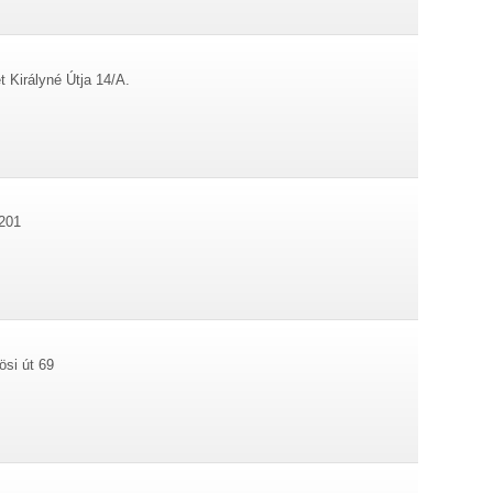
 Királyné Útja 14/A.
 201
si út 69