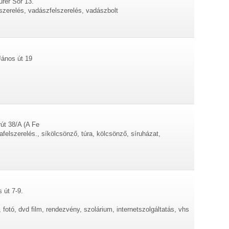
ürer Sor 13.
elszerelés, vadászfelszerelés, vadászbolt
János út 19
rút 38/A (A Fe
afelszerelés., síkölcsönző, túra, kölcsönző, síruházat,
 út 7-9.
, fotó, dvd film, rendezvény, szolárium, internetszolgáltatás, vhs