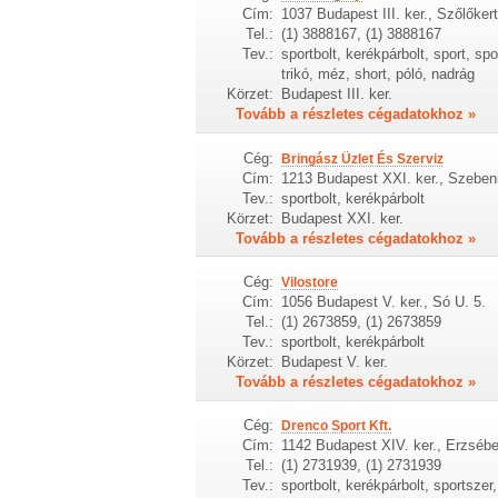
Cím:
1037 Budapest III. ker., Szőlőkert
Tel.:
(1) 3888167, (1) 3888167
Tev.:
sportbolt, kerékpárbolt, sport, spo
trikó, méz, short, póló, nadrág
Körzet:
Budapest III. ker.
Tovább a részletes cégadatokhoz »
Cég:
Bringász Üzlet És Szerviz
Cím:
1213 Budapest XXI. ker., Szebeni
Tev.:
sportbolt, kerékpárbolt
Körzet:
Budapest XXI. ker.
Tovább a részletes cégadatokhoz »
Cég:
Vilostore
Cím:
1056 Budapest V. ker., Só U. 5.
Tel.:
(1) 2673859, (1) 2673859
Tev.:
sportbolt, kerékpárbolt
Körzet:
Budapest V. ker.
Tovább a részletes cégadatokhoz »
Cég:
Drenco Sport Kft.
Cím:
1142 Budapest XIV. ker., Erzsébet
Tel.:
(1) 2731939, (1) 2731939
Tev.:
sportbolt, kerékpárbolt, sportszer,