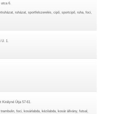
 utca 6.
rtruházat, ruházat, sportfelszerelés, cipő, sportcipő, ruha, foci,
 U. 1.
 Királyné Útja 57-61.
 trambulin, foci, kosárlabda, kézilabda, kosár állvány, futsal,