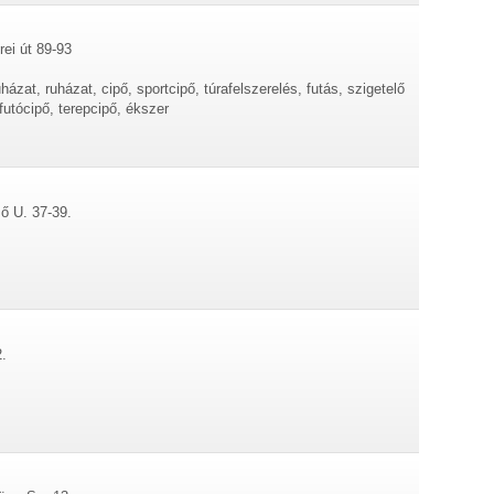
rei út 89-93
uházat, ruházat, cipő, sportcipő, túrafelszerelés, futás, szigetelő
futócipő, terepcipő, ékszer
ő U. 37-39.
.