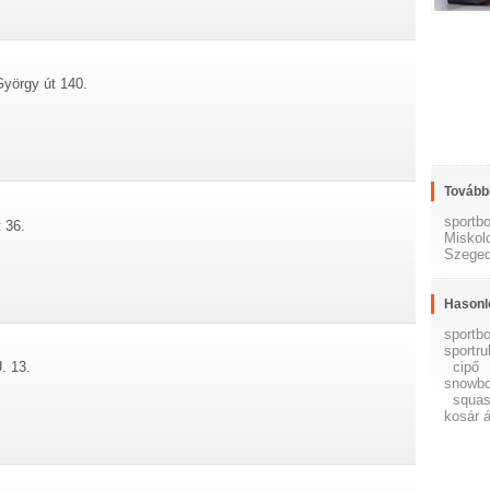
György út 140.
További
sportb
t 36.
Miskol
Szege
Hasonl
sportbo
sportr
cipő
. 13.
snowbo
squa
kosár á