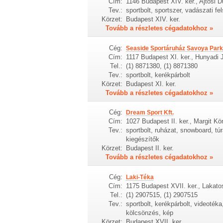
Cím:
1146 Budapest XIV. ker., Ajtósi D
Tev.:
sportbolt, sportszer, vadászati f
Körzet:
Budapest XIV. ker.
Tovább a részletes cégadatokhoz »
Cég:
Seaside Sportáruház Savoya Park
Cím:
1117 Budapest XI. ker., Hunyadi 
Tel.:
(1) 8871380, (1) 8871380
Tev.:
sportbolt, kerékpárbolt
Körzet:
Budapest XI. ker.
Tovább a részletes cégadatokhoz »
Cég:
Dream Sport Kft.
Cím:
1027 Budapest II. ker., Margit Kö
Tev.:
sportbolt, ruházat, snowboard, túr
kiegészítők
Körzet:
Budapest II. ker.
Tovább a részletes cégadatokhoz »
Cég:
Laki-Téka
Cím:
1175 Budapest XVII. ker., Lakatos
Tel.:
(1) 2907515, (1) 2907515
Tev.:
sportbolt, kerékpárbolt, videotéka
kölcsönzés, kép
Körzet:
Budapest XVII. ker.