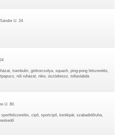
 Sándor U. 24.
64
ruházat, trambulin, görkorcsolya, squash, ping-pong felszerelés,
ttpapucs, női ruházat, nike, úszódressz, tollaslabda
re U. 80.
, sportfelszerelés, cipő, sportcipő, kerékpár, szabadidőruha,
ereskedő