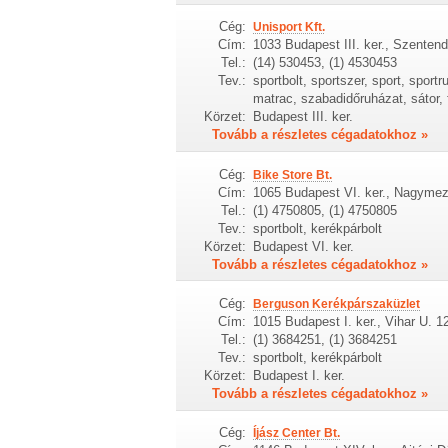
Cég:
Unisport Kft.
Cím:
1033 Budapest III. ker., Szentend
Tel.:
(14) 530453, (1) 4530453
Tev.:
sportbolt, sportszer, sport, sportr
matrac, szabadidőruházat, sátor, 
Körzet:
Budapest III. ker.
Tovább a részletes cégadatokhoz »
Cég:
Bike Store Bt.
Cím:
1065 Budapest VI. ker., Nagymez
Tel.:
(1) 4750805, (1) 4750805
Tev.:
sportbolt, kerékpárbolt
Körzet:
Budapest VI. ker.
Tovább a részletes cégadatokhoz »
Cég:
Berguson Kerékpárszaküzlet
Cím:
1015 Budapest I. ker., Vihar U. 12
Tel.:
(1) 3684251, (1) 3684251
Tev.:
sportbolt, kerékpárbolt
Körzet:
Budapest I. ker.
Tovább a részletes cégadatokhoz »
Cég:
Íjász Center Bt.