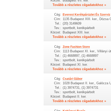
Körzet:
Budapest VII. ker.
Tovább a részletes cégadatokhoz »
Cég:
Everest Kerékpárüzlet És Szerviz
Cím:
1135 Budapest XIII. ker., Dózsa 
Tel.:
(20) 3149609
Tev.:
sportbolt, kerékpárbolt
Körzet:
Budapest XIII. ker.
Tovább a részletes cégadatokhoz »
Cég:
Zone Fashion Store
Cím:
1113 Budapest XI. ker., Villányi ú
Tel.:
(1) 4668897, (1) 4668897
Tev.:
sportbolt, kerékpárbolt
Körzet:
Budapest XI. ker.
Tovább a részletes cégadatokhoz »
Cég:
Csatári Gábor
Cím:
1028 Budapest II. ker., Galócza U
Tel.:
(1) 3974731, (1) 3974731
Tev.:
sportbolt, kerékpárbolt
Körzet:
Budapest II. ker.
Tovább a részletes cégadatokhoz »
Cég:
Kobányai Bazár