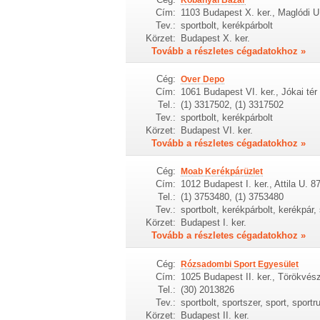
Cím:
1103 Budapest X. ker., Maglódi U
Tev.:
sportbolt, kerékpárbolt
Körzet:
Budapest X. ker.
Tovább a részletes cégadatokhoz »
Cég:
Over Depo
Cím:
1061 Budapest VI. ker., Jókai tér 
Tel.:
(1) 3317502, (1) 3317502
Tev.:
sportbolt, kerékpárbolt
Körzet:
Budapest VI. ker.
Tovább a részletes cégadatokhoz »
Cég:
Moab Kerékpárüzlet
Cím:
1012 Budapest I. ker., Attila U. 87
Tel.:
(1) 3753480, (1) 3753480
Tev.:
sportbolt, kerékpárbolt, kerékpár,
Körzet:
Budapest I. ker.
Tovább a részletes cégadatokhoz »
Cég:
Rózsadombi Sport Egyesület
Cím:
1025 Budapest II. ker., Törökvés
Tel.:
(30) 2013826
Tev.:
sportbolt, sportszer, sport, sport
Körzet:
Budapest II. ker.