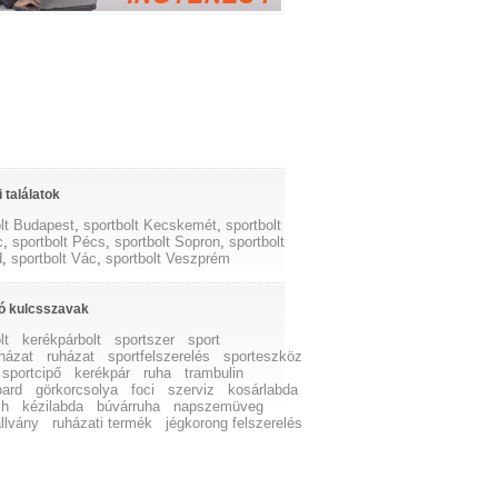
 találatok
olt Budapest
,
sportbolt Kecskemét
,
sportbolt
c
,
sportbolt Pécs
,
sportbolt Sopron
,
sportbolt
d
,
sportbolt Vác
,
sportbolt Veszprém
ó kulcsszavak
lt
kerékpárbolt
sportszer
sport
uházat
ruházat
sportfelszerelés
sporteszköz
sportcipő
kerékpár
ruha
trambulin
ard
görkorcsolya
foci
szerviz
kosárlabda
sh
kézilabda
búvárruha
napszemüveg
llvány
ruházati termék
jégkorong felszerelés