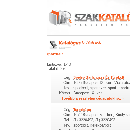
sportbolt
Listázva: 1-40
Találat: 270
Cég:
Speleo Barlangász És Túrabolt
Cím:
1095 Budapest IX. ker., Viola utc
Tev.:
sportbolt, sportszer, sport, sport
Körzet:
Budapest IX. ker.
Tovább a részletes cégadatokhoz »
Cég:
Terminátor
Cím:
1072 Budapest VII. ker., Király u
Tel.:
(1) 3220493, (1) 3220493
Tev.:
sportbolt, kerékpárbolt