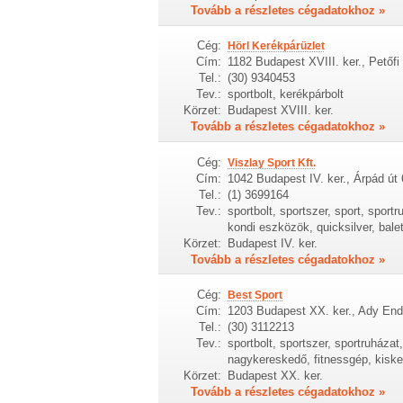
Tovább a részletes cégadatokhoz »
Cég:
Hörl Kerékpárüzlet
Cím:
1182 Budapest XVIII. ker., Petőfi
Tel.:
(30) 9340453
Tev.:
sportbolt, kerékpárbolt
Körzet:
Budapest XVIII. ker.
Tovább a részletes cégadatokhoz »
Cég:
Viszlay Sport Kft.
Cím:
1042 Budapest IV. ker., Árpád út 
Tel.:
(1) 3699164
Tev.:
sportbolt, sportszer, sport, sport
kondi eszközök, quicksilver, bale
Körzet:
Budapest IV. ker.
Tovább a részletes cégadatokhoz »
Cég:
Best Sport
Cím:
1203 Budapest XX. ker., Ady End
Tel.:
(30) 3112213
Tev.:
sportbolt, sportszer, sportruházat
nagykereskedő, fitnessgép, kisk
Körzet:
Budapest XX. ker.
Tovább a részletes cégadatokhoz »