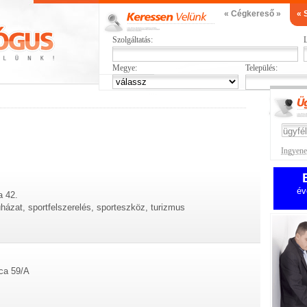
« Cégkereső »
« 
Szolgáltatás:
L
Megye:
Település:
Ingyenes
év
a 42.
ruházat, sportfelszerelés, sporteszköz, turizmus
tca 59/A