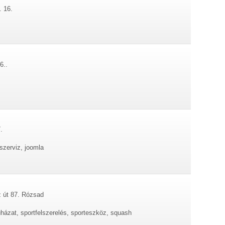
. 16.
6..
.
 szerviz, joomla
z út 87. Rózsad
ruházat, sportfelszerelés, sporteszköz, squash