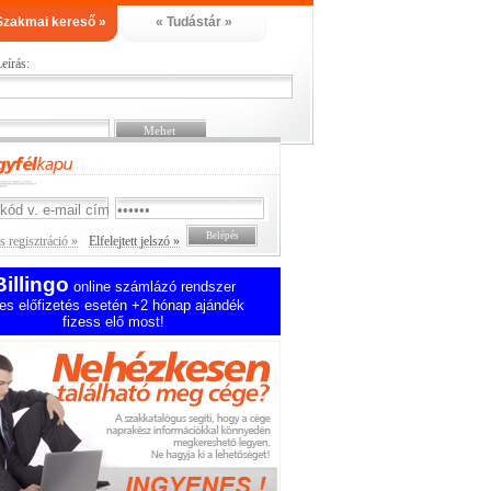
Szakmai kereső »
« Tudástár »
eírás:
 regisztráció »
Elfelejtett jelszó »
Billingo
online számlázó rendszer
es előfizetés esetén +2 hónap ajándék
fizess elő most!