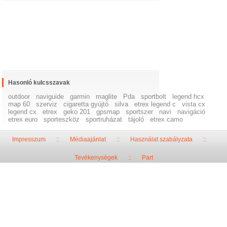
Hasonló kulcsszavak
outdoor
naviguide
garmin
maglite
Pda
sportbolt
legend hcx
map 60
szerviz
cigaretta gyújtó
silva
etrex legend c
vista cx
legend cx
etrex
geko 201
gpsmap
sportszer
navi
navigáció
etrex euro
sporteszköz
sportruházat
tájoló
etrex camo
Impresszum
::
Médiaajánlat
::
Használat szabályzata
::
Tevékenységek
::
Part