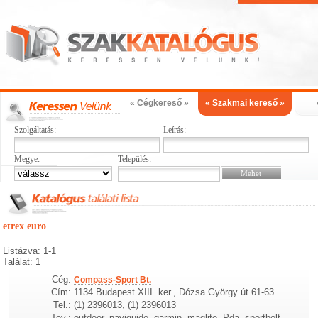
« Cégkereső »
« Szakmai kereső »
Szolgáltatás:
Leírás:
Megye:
Település:
etrex euro
Listázva: 1-1
Találat: 1
Cég:
Compass-Sport Bt.
Cím:
1134 Budapest XIII. ker., Dózsa György út 61-63.
Tel.:
(1) 2396013, (1) 2396013
Tev.:
outdoor, naviguide, garmin, maglite, Pda, sportbolt,