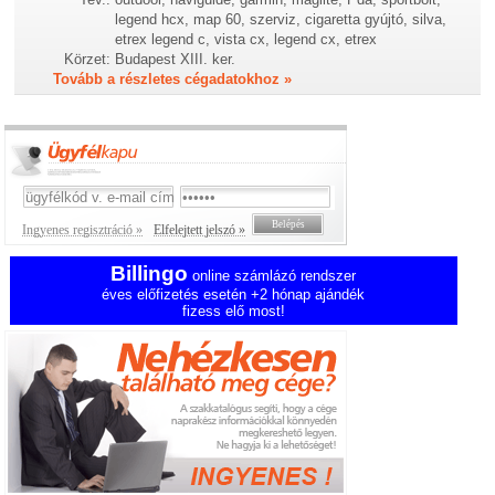
legend hcx, map 60, szerviz, cigaretta gyújtó, silva,
etrex legend c, vista cx, legend cx, etrex
Körzet:
Budapest XIII. ker.
Tovább a részletes cégadatokhoz »
Ingyenes regisztráció »
Elfelejtett jelszó »
Billingo
online számlázó rendszer
éves előfizetés esetén +2 hónap ajándék
fizess elő most!