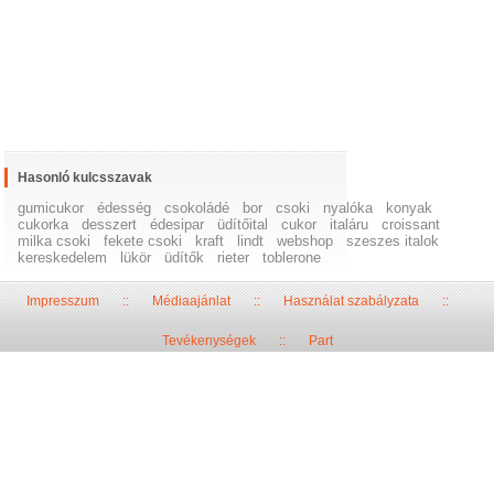
Hasonló kulcsszavak
gumicukor
édesség
csokoládé
bor
csoki
nyalóka
konyak
cukorka
desszert
édesipar
üdítőital
cukor
italáru
croissant
milka csoki
fekete csoki
kraft
lindt
webshop
szeszes italok
kereskedelem
lükör
üdítők
rieter
toblerone
Impresszum
::
Médiaajánlat
::
Használat szabályzata
::
Tevékenységek
::
Part