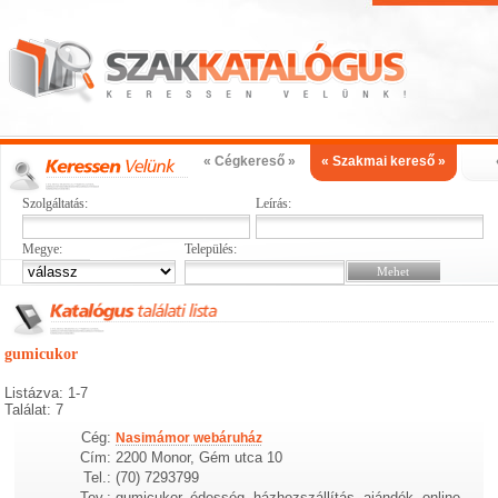
« Cégkereső »
« Szakmai kereső »
Szolgáltatás:
Leírás:
Megye:
Település:
gumicukor
Listázva: 1-7
Találat: 7
Cég:
Nasimámor webáruház
Cím:
2200 Monor, Gém utca 10
Tel.:
(70) 7293799
Tev.:
gumicukor, édesség, házhozszállítás, ajándék, online