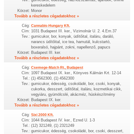
kereskedelem
Körzet:
Monor
Tovább a részletes cégadatokhoz »
Cég:
Cannabis-Hungary Kft.
Cím:
1031 Budapest III. ker., Vizimolnár U. 2. 4.Em.37
Tev.:
gumicukor, bor, konyak, üdítőital, italáru, daráló,
narancs üdítőital, ice tea, hamutál, kulcstartó,
boxeralsó, hajpánt, zokni, napellenző, papucs
Körzet:
Budapest III. ker.
Tovább a részletes cégadatokhoz »
Cég:
Csemege-Match Rt., Budapest
Cím:
1097 Budapest IX. ker., Könyves Kálmán Krt. 12-14
Tel.:
(1) 4562300, (1) 4562300
Tev.:
gumicukor, édesség, csokoládé, bor, csoki, konyak,
cukorka, desszert, üdítőital, italáru, kozmetikai cikk,
vegyiáru, gyümölcslé, akácméz, húskészítmény
Körzet:
Budapest IX. ker.
Tovább a részletes cégadatokhoz »
Cég:
Sixi 2000 Kft.
Cím:
1044 Budapest IV. ker., Ezred U. 1-3
Tel.:
(12) 321249, (1) 2321249
Tev.:
gumicukor, édesség, csokoládé, bor, csoki, desszert,