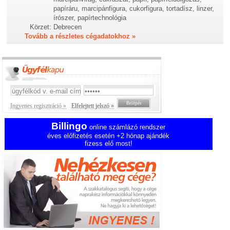
papíráru, marcipánfigura, cukorfigura, tortadísz, linzer,
írószer, papírtechnológia
Körzet:
Debrecen
Tovább a részletes cégadatokhoz »
Ingyenes regisztráció »
Elfelejtett jelszó »
Billingo
online számlázó rendszer
éves előfizetés esetén +2 hónap ajándék
fizess elő most!