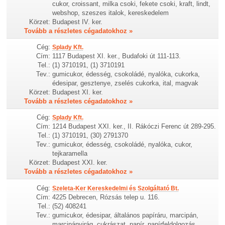
cukor, croissant, milka csoki, fekete csoki, kraft, lindt,
webshop, szeszes italok, kereskedelem
Körzet:
Budapest IV. ker.
Tovább a részletes cégadatokhoz »
Cég:
Splady Kft.
Cím:
1117 Budapest XI. ker., Budafoki út 111-113.
Tel.:
(1) 3710191, (1) 3710191
Tev.:
gumicukor, édesség, csokoládé, nyalóka, cukorka,
édesipar, gesztenye, zselés cukorka, ital, magvak
Körzet:
Budapest XI. ker.
Tovább a részletes cégadatokhoz »
Cég:
Splady Kft.
Cím:
1214 Budapest XXI. ker., II. Rákóczi Ferenc út 289-295.
Tel.:
(1) 3710191, (30) 2791370
Tev.:
gumicukor, édesség, csokoládé, nyalóka, cukor,
tejkaramella
Körzet:
Budapest XXI. ker.
Tovább a részletes cégadatokhoz »
Cég:
Szeleta-Ker Kereskedelmi és Szolgáltató Bt.
Cím:
4225 Debrecen, Rózsás telep u. 116.
Tel.:
(52) 408241
Tev.:
gumicukor, édesipar, általános papíráru, marcipán,
marcipánvirág, cukrászat, papír, papírfeldolgozás,