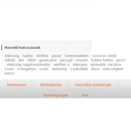
Hasonló kulcsszavak
édesség
haribo
skittles
pavot
kereskedelem
szeszes italok
üdítők
bor
lükör
gumicukor
pezsgő
mozart
hubba bubba
pezzi
édesség nagykereskedés
werther s
édesipra
ajnándék zácskós
csoki
schogetten
csoki
webshop
csokoládé
dove
édességbolt
keksz
Impresszum
::
Médiaajánlat
::
Használat szabályzata
::
Tevékenységek
::
Part