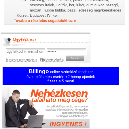
szeszes italok, üdítők, bor, lükör, gumicukor, pezsgő,
mozart, hubba bubba, pezzi, édesség nagykereskedés
Körzet:
Budapest IV. ker.
Tovább a részletes cégadatokhoz »
Ingyenes regisztráció »
Elfelejtett jelszó »
Billingo
online számlázó rendszer
éves előfizetés esetén +2 hónap ajándék
fizess elő most!