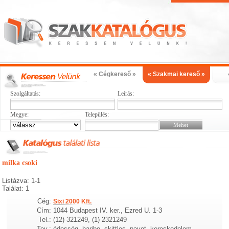
« Cégkereső »
« Szakmai kereső »
Szolgáltatás:
Leírás:
Megye:
Település:
milka csoki
Listázva: 1-1
Találat: 1
Cég:
Sixi 2000 Kft.
Cím:
1044 Budapest IV. ker., Ezred U. 1-3
Tel.:
(12) 321249, (1) 2321249
Tev.:
édesség, haribo, skittles, pavot, kereskedelem,