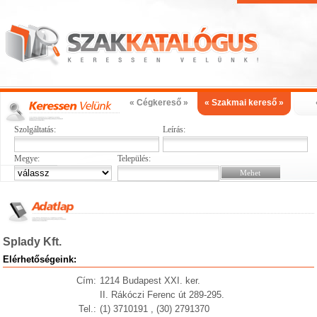
« Cégkereső »
« Szakmai kereső »
Szolgáltatás:
Leírás:
Megye:
Település:
Splady Kft.
Elérhetőségeink:
Cím:
1214 Budapest XXI. ker.
II. Rákóczi Ferenc út 289-295.
Tel.:
(1) 3710191 , (30) 2791370