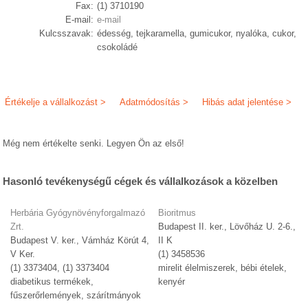
Fax:
(1) 3710190
E-mail:
e-mail
Kulcsszavak:
édesség, tejkaramella, gumicukor, nyalóka, cukor,
csokoládé
Értékelje a vállalkozást >
Adatmódosítás >
Hibás adat jelentése >
Még nem értékelte senki. Legyen Ön az első!
Hasonló tevékenységű cégek és vállalkozások a közelben
Herbária Gyógynövényforgalmazó
Bioritmus
Zrt.
Budapest II. ker., Lövőház U. 2-6.,
Budapest V. ker., Vámház Körút 4,
II K
V Ker.
(1) 3458536
(1) 3373404, (1) 3373404
mirelit élelmiszerek, bébi ételek,
diabetikus termékek,
kenyér
fűszerőrlemények, szárítmányok