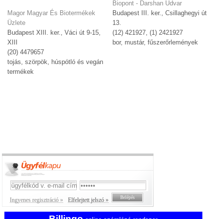
Biopont - Darshan Udvar
Magor Magyar És Biotermékek
Budapest III. ker., Csillaghegyi út
Üzlete
13.
Budapest XIII. ker., Váci út 9-15,
(12) 421927, (1) 2421927
XIII
bor, mustár, fűszerőrlemények
(20) 4479657
tojás, szörpök, húspótló és vegán
termékek
Ingyenes regisztráció »
Elfelejtett jelszó »
Billingo