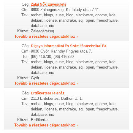
Cég:
Zalai Nők Egyesülete
Cím:
8900 Zalaegerszeg, Kisfaludy utca 7-11.
Tev.:
redhat, blogs, suse, blog, slackware, gnome, kde,
debian, license, mandrake, sql, open, freesoftware,
database, nix
Körzet:
Zalaegerszeg
Tovább a részletes cégadatokhoz »
Cég:
Digsys Informatikai És Számítástechnikai Bt.
Cím:
9030 Győr, Karinthy Frigyes utca 7.
Tel.:
(96) 416730, (96) 416730
Tev.:
redhat, blogs, suse, blog, slackware, gnome, kde,
debian, license, mandrake, sql, open, freesoftware,
database, nix
Körzet:
Győr
Tovább a részletes cégadatokhoz »
Cég:
Erdőkertesi Teleház
Cím:
2113 Erdőkertes, Báthori U. 1.
Tev.:
redhat, blogs, suse, blog, slackware, gnome, kde,
debian, license, mandrake, sql, open, freesoftware,
database, nix
Körzet:
Erdőkertes
Tovább a részletes cégadatokhoz »