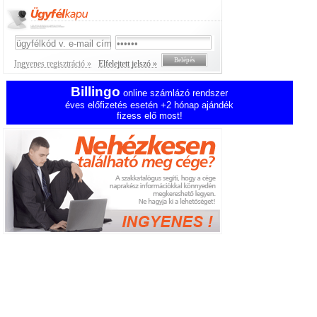
Ingyenes regisztráció »
Elfelejtett jelszó »
Billingo
online számlázó rendszer
éves előfizetés esetén +2 hónap ajándék
fizess elő most!