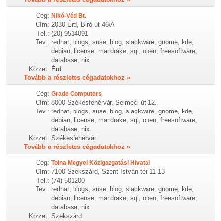
Cég:
Nikó-Véd Bt.
Cím:
2030 Érd, Biró út 46/A
Tel.:
(20) 9514091
Tev.:
redhat, blogs, suse, blog, slackware, gnome, kde,
debian, license, mandrake, sql, open, freesoftware,
database, nix
Körzet:
Érd
Tovább a részletes cégadatokhoz »
Cég:
Grade Computers
Cím:
8000 Székesfehérvár, Selmeci út 12.
Tev.:
redhat, blogs, suse, blog, slackware, gnome, kde,
debian, license, mandrake, sql, open, freesoftware,
database, nix
Körzet:
Székesfehérvár
Tovább a részletes cégadatokhoz »
Cég:
Tolna Megyei Közigazgatási Hivatal
Cím:
7100 Szekszárd, Szent István tér 11-13
Tel.:
(74) 501200
Tev.:
redhat, blogs, suse, blog, slackware, gnome, kde,
debian, license, mandrake, sql, open, freesoftware,
database, nix
Körzet:
Szekszárd