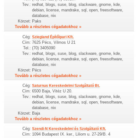
Tev.:
redhat, blogs, suse, blog, slackware, gnome, kde,
debian, license, mandrake, sql, open, freesoftware,
database, nix
Körzet:
Paks
Tovább a részletes cégadatokhoz »
Cég:
Sziegland Építőipari Kft.
Cím:
7625 Pécs, Vilmos U 21
Tel.:
(70) 3405090
Tev.:
redhat, blogs, suse, blog, slackware, gnome, kde,
debian, license, mandrake, sql, open, freesoftware,
database, nix
Körzet:
Pécs
Tovább a részletes cégadatokhoz »
Cég:
Saturnus Kereskedelmi Szolgáltató Bt.
Cím:
6500 Baja, Vitéz U 20.
Tev.:
redhat, blogs, suse, blog, slackware, gnome, kde,
debian, license, mandrake, sql, open, freesoftware,
database, nix
Körzet:
Baja
Tovább a részletes cégadatokhoz »
Cég:
Szendi-N Kereskedelmi és Szolgáltató Kft.
Cím:
1094 Budapest IX. ker., Liliom u. 27-29/B. 4