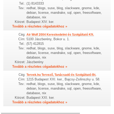
Tel.:
(1) 8143333
Tev.:
redhat, blogs, suse, blog, slackware, gnome, kde,
debian, license, mandrake, sql, open, freesoftware,
database, nix
Körzet:
Budapest XIV. ker.
Tovább a részletes cégadatokhoz »
Cég:
Air Wolf 2004 Kereskedelmi és Szolgáltató Kft.
Cím:
5100 Jászberény, Bokor u. 1.
Tel.:
(57) 412815
Tev.:
redhat, blogs, suse, blog, slackware, gnome, kde,
debian, license, mandrake, sql, open, freesoftware,
database, nix
Körzet:
Jászberény
Tovább a részletes cégadatokhoz »
Cég:
Tervek.hu Tervező, Tanácsadó és Szolgáltató Bt.
Cím:
1215 Budapest XXI. ker., Bajcsy-Zsilinszky u. 58.
Tev.:
redhat, blogs, suse, blog, slackware, gnome, kde,
debian, license, mandrake, sql, open, freesoftware,
database, nix
Körzet:
Budapest XXI. ker.
Tovább a részletes cégadatokhoz »