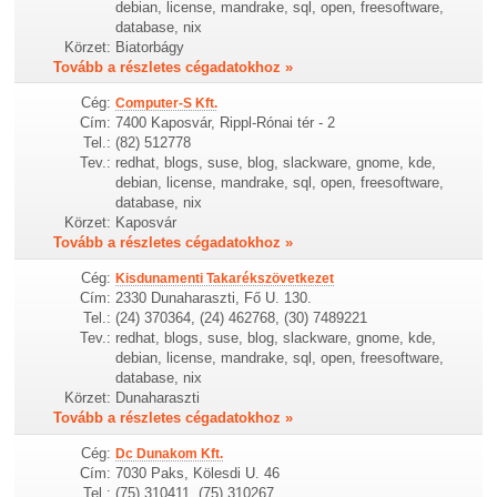
debian, license, mandrake, sql, open, freesoftware,
database, nix
Körzet:
Biatorbágy
Tovább a részletes cégadatokhoz »
Cég:
Computer-S Kft.
Cím:
7400 Kaposvár, Rippl-Rónai tér - 2
Tel.:
(82) 512778
Tev.:
redhat, blogs, suse, blog, slackware, gnome, kde,
debian, license, mandrake, sql, open, freesoftware,
database, nix
Körzet:
Kaposvár
Tovább a részletes cégadatokhoz »
Cég:
Kisdunamenti Takarékszövetkezet
Cím:
2330 Dunaharaszti, Fő U. 130.
Tel.:
(24) 370364, (24) 462768, (30) 7489221
Tev.:
redhat, blogs, suse, blog, slackware, gnome, kde,
debian, license, mandrake, sql, open, freesoftware,
database, nix
Körzet:
Dunaharaszti
Tovább a részletes cégadatokhoz »
Cég:
Dc Dunakom Kft.
Cím:
7030 Paks, Kölesdi U. 46
Tel.:
(75) 310411, (75) 310267