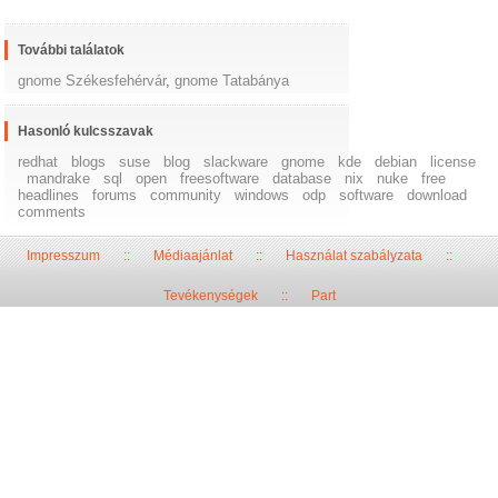
További találatok
gnome Székesfehérvár
,
gnome Tatabánya
Hasonló kulcsszavak
redhat
blogs
suse
blog
slackware
gnome
kde
debian
license
mandrake
sql
open
freesoftware
database
nix
nuke
free
headlines
forums
community
windows
odp
software
download
comments
Impresszum
::
Médiaajánlat
::
Használat szabályzata
::
Tevékenységek
::
Part