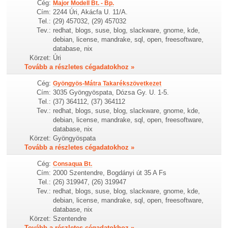
Cég:
Major Modell Bt. - Bp.
Cím:
2244 Úri, Akácfa U. 11/A.
Tel.:
(29) 457032, (29) 457032
Tev.:
redhat, blogs, suse, blog, slackware, gnome, kde,
debian, license, mandrake, sql, open, freesoftware,
database, nix
Körzet:
Úri
Tovább a részletes cégadatokhoz »
Cég:
Gyöngyös-Mátra Takarékszövetkezet
Cím:
3035 Gyöngyöspata, Dózsa Gy. U. 1-5.
Tel.:
(37) 364112, (37) 364112
Tev.:
redhat, blogs, suse, blog, slackware, gnome, kde,
debian, license, mandrake, sql, open, freesoftware,
database, nix
Körzet:
Gyöngyöspata
Tovább a részletes cégadatokhoz »
Cég:
Consaqua Bt.
Cím:
2000 Szentendre, Bogdányi út 35 A Fs
Tel.:
(26) 319947, (26) 319947
Tev.:
redhat, blogs, suse, blog, slackware, gnome, kde,
debian, license, mandrake, sql, open, freesoftware,
database, nix
Körzet:
Szentendre
Tovább a részletes cégadatokhoz »