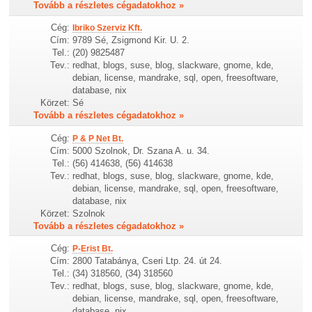
Tovább a részletes cégadatokhoz »
Cég:
Ibriko Szerviz Kft.
Cím:
9789 Sé, Zsigmond Kir. U. 2.
Tel.:
(20) 9825487
Tev.:
redhat, blogs, suse, blog, slackware, gnome, kde,
debian, license, mandrake, sql, open, freesoftware,
database, nix
Körzet:
Sé
Tovább a részletes cégadatokhoz »
Cég:
P & P Net Bt.
Cím:
5000 Szolnok, Dr. Szana A. u. 34.
Tel.:
(56) 414638, (56) 414638
Tev.:
redhat, blogs, suse, blog, slackware, gnome, kde,
debian, license, mandrake, sql, open, freesoftware,
database, nix
Körzet:
Szolnok
Tovább a részletes cégadatokhoz »
Cég:
P-Erist Bt.
Cím:
2800 Tatabánya, Cseri Ltp. 24. út 24.
Tel.:
(34) 318560, (34) 318560
Tev.:
redhat, blogs, suse, blog, slackware, gnome, kde,
debian, license, mandrake, sql, open, freesoftware,
database, nix