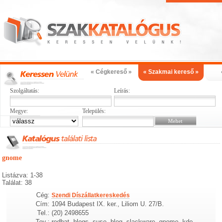
« Cégkereső »
« Szakmai kereső »
Szolgáltatás:
Leírás:
Megye:
Település:
gnome
Listázva: 1-38
Találat: 38
Cég:
Szendi Díszállatkereskedés
Cím:
1094 Budapest IX. ker., Liliom U. 27/B.
Tel.:
(20) 2498655
Tev.:
redhat, blogs, suse, blog, slackware, gnome, kde,