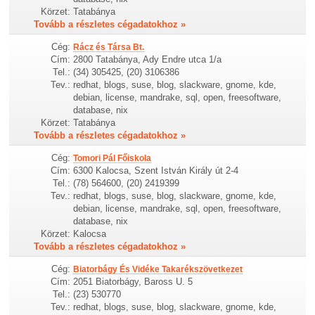
Körzet:
Tatabánya
Tovább a részletes cégadatokhoz »
Cég:
Rácz és Társa Bt.
Cím:
2800 Tatabánya, Ady Endre utca 1/a
Tel.:
(34) 305425, (20) 3106386
Tev.:
redhat, blogs, suse, blog, slackware, gnome, kde,
debian, license, mandrake, sql, open, freesoftware,
database, nix
Körzet:
Tatabánya
Tovább a részletes cégadatokhoz »
Cég:
Tomori Pál Főiskola
Cím:
6300 Kalocsa, Szent István Király út 2-4
Tel.:
(78) 564600, (20) 2419399
Tev.:
redhat, blogs, suse, blog, slackware, gnome, kde,
debian, license, mandrake, sql, open, freesoftware,
database, nix
Körzet:
Kalocsa
Tovább a részletes cégadatokhoz »
Cég:
Biatorbágy És Vidéke Takarékszövetkezet
Cím:
2051 Biatorbágy, Baross U. 5
Tel.:
(23) 530770
Tev.:
redhat, blogs, suse, blog, slackware, gnome, kde,