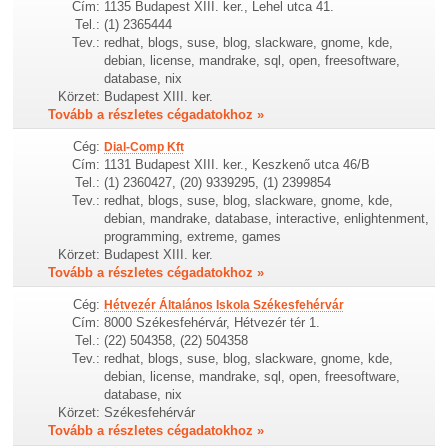
Cím:
1135 Budapest XIII. ker., Lehel utca 41.
Tel.:
(1) 2365444
Tev.:
redhat, blogs, suse, blog, slackware, gnome, kde,
debian, license, mandrake, sql, open, freesoftware,
database, nix
Körzet:
Budapest XIII. ker.
Tovább a részletes cégadatokhoz »
Cég:
Dial-Comp Kft
Cím:
1131 Budapest XIII. ker., Keszkenő utca 46/B
Tel.:
(1) 2360427, (20) 9339295, (1) 2399854
Tev.:
redhat, blogs, suse, blog, slackware, gnome, kde,
debian, mandrake, database, interactive, enlightenment,
programming, extreme, games
Körzet:
Budapest XIII. ker.
Tovább a részletes cégadatokhoz »
Cég:
Hétvezér Általános Iskola Székesfehérvár
Cím:
8000 Székesfehérvár, Hétvezér tér 1.
Tel.:
(22) 504358, (22) 504358
Tev.:
redhat, blogs, suse, blog, slackware, gnome, kde,
debian, license, mandrake, sql, open, freesoftware,
database, nix
Körzet:
Székesfehérvár
Tovább a részletes cégadatokhoz »