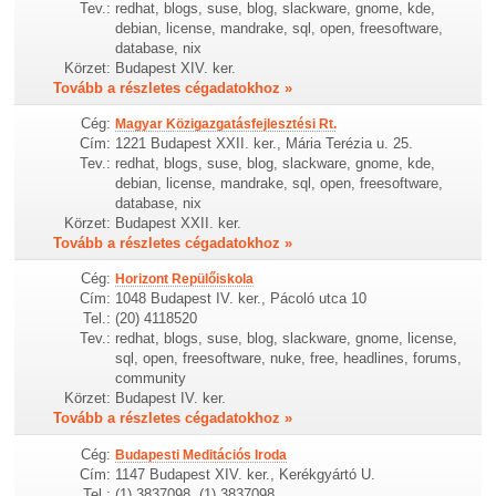
Tev.:
redhat, blogs, suse, blog, slackware, gnome, kde,
debian, license, mandrake, sql, open, freesoftware,
database, nix
Körzet:
Budapest XIV. ker.
Tovább a részletes cégadatokhoz »
Cég:
Magyar Közigazgatásfejlesztési Rt.
Cím:
1221 Budapest XXII. ker., Mária Terézia u. 25.
Tev.:
redhat, blogs, suse, blog, slackware, gnome, kde,
debian, license, mandrake, sql, open, freesoftware,
database, nix
Körzet:
Budapest XXII. ker.
Tovább a részletes cégadatokhoz »
Cég:
Horizont Repülőiskola
Cím:
1048 Budapest IV. ker., Pácoló utca 10
Tel.:
(20) 4118520
Tev.:
redhat, blogs, suse, blog, slackware, gnome, license,
sql, open, freesoftware, nuke, free, headlines, forums,
community
Körzet:
Budapest IV. ker.
Tovább a részletes cégadatokhoz »
Cég:
Budapesti Meditációs Iroda
Cím:
1147 Budapest XIV. ker., Kerékgyártó U.
Tel.:
(1) 3837098, (1) 3837098