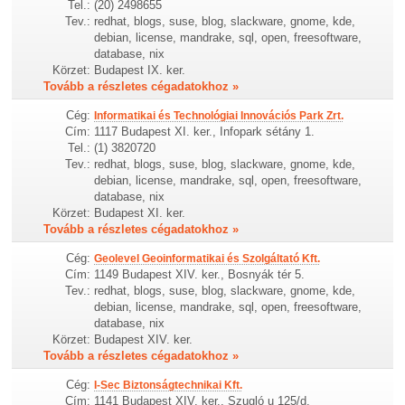
Tel.:
(20) 2498655
Tev.:
redhat, blogs, suse, blog, slackware, gnome, kde,
debian, license, mandrake, sql, open, freesoftware,
database, nix
Körzet:
Budapest IX. ker.
Tovább a részletes cégadatokhoz »
Cég:
Informatikai és Technológiai Innovációs Park Zrt.
Cím:
1117 Budapest XI. ker., Infopark sétány 1.
Tel.:
(1) 3820720
Tev.:
redhat, blogs, suse, blog, slackware, gnome, kde,
debian, license, mandrake, sql, open, freesoftware,
database, nix
Körzet:
Budapest XI. ker.
Tovább a részletes cégadatokhoz »
Cég:
Geolevel Geoinformatikai és Szolgáltató Kft.
Cím:
1149 Budapest XIV. ker., Bosnyák tér 5.
Tev.:
redhat, blogs, suse, blog, slackware, gnome, kde,
debian, license, mandrake, sql, open, freesoftware,
database, nix
Körzet:
Budapest XIV. ker.
Tovább a részletes cégadatokhoz »
Cég:
I-Sec Biztonságtechnikai Kft.
Cím:
1141 Budapest XIV. ker., Szugló u 125/d.