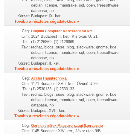
debian, license, mandrake, sql, open, freesoftware,
database, nix
Körzet:
Budapest IX. ker.
Tovább a részletes cégadatokhoz »
Cég:
Dolphin Computer Kereskedemi Kft.
Cím:
1024 Budapest II. ker., Kisrókus U. 21.
Tel.:
(1) 2126869, (1) 2126869
Tev.:
redhat, blogs, suse, blog, slackware, gnome, kde,
debian, license, mandrake, sql, open, freesoftware,
database, nix
Körzet:
Budapest II. ker.
Tovább a részletes cégadatokhoz »
Cég:
Accus Hangtechnika
Cím:
1171 Budapest XVII. ker., Óvónő U.26.
Tel.:
(1) 2530133, (1) 2530133
Tev.:
redhat, blogs, suse, blog, slackware, gnome, kde,
debian, license, mandrake, sql, open, freesoftware,
database, nix
Körzet:
Budapest XVII. ker.
Tovább a részletes cégadatokhoz »
Cég:
Gerincsérültek Magyarországi Szervezete
Cím:
1145 Budapest XIV. ker., Jávor utca 9/B.