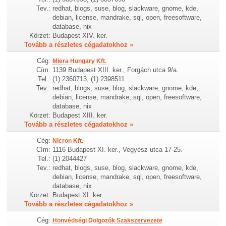
Tev.:
redhat, blogs, suse, blog, slackware, gnome, kde,
debian, license, mandrake, sql, open, freesoftware,
database, nix
Körzet:
Budapest XIV. ker.
Tovább a részletes cégadatokhoz »
Cég:
Miera Hungary Kft.
Cím:
1139 Budapest XIII. ker., Forgách utca 9/a.
Tel.:
(1) 2360713, (1) 2398511
Tev.:
redhat, blogs, suse, blog, slackware, gnome, kde,
debian, license, mandrake, sql, open, freesoftware,
database, nix
Körzet:
Budapest XIII. ker.
Tovább a részletes cégadatokhoz »
Cég:
Nicron Kft.
Cím:
1116 Budapest XI. ker., Vegyész utca 17-25.
Tel.:
(1) 2044427
Tev.:
redhat, blogs, suse, blog, slackware, gnome, kde,
debian, license, mandrake, sql, open, freesoftware,
database, nix
Körzet:
Budapest XI. ker.
Tovább a részletes cégadatokhoz »
Cég:
Honvédségi Dolgozók Szakszervezete