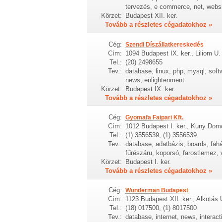
tervezés, e commerce, net, websit
Körzet:
Budapest XII. ker.
Tovább a részletes cégadatokhoz »
Cég:
Szendi Díszállatkereskedés
Cím:
1094 Budapest IX. ker., Liliom U.
Tel.:
(20) 2498655
Tev.:
database, linux, php, mysql, softw
news, enlightenment
Körzet:
Budapest IX. ker.
Tovább a részletes cégadatokhoz »
Cég:
Gyomafa Faipari Kft.
Cím:
1012 Budapest I. ker., Kuny Dom
Tel.:
(1) 3556539, (1) 3556539
Tev.:
database, adatbázis, boards, fahá
fűrészáru, koporsó, farostlemez, 
Körzet:
Budapest I. ker.
Tovább a részletes cégadatokhoz »
Cég:
Wunderman Budapest
Cím:
1123 Budapest XII. ker., Alkotás 
Tel.:
(18) 017500, (1) 8017500
Tev.:
database, internet, news, interac