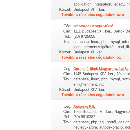
application, integration, legacy,
Körzet:
Budapest VIII. ker.
Tovább a részletes cégadatokhoz »
Cég:
Webforce Design Stúdió
Cím:
1111 Budapest XI. ker., Bartók Bél
Tel.:
(20) 9725055
Tev.:
database, linux, php, mysql, inte
logo, internetszolgáltatás, bsd, ill
Körzet:
Budapest XI. ker.
Tovább a részletes cégadatokhoz »
Cég:
Gerincsérültek Magyarországi Sz
Cím:
1145 Budapest XIV. ker., Jávor u
Tev.:
database, linux, php, mysql, soft
enlightenment, nix
Körzet:
Budapest XIV. ker.
Tovább a részletes cégadatokhoz »
Cég:
Aquasys Kft.
Cím:
1065 Budapest VI. ker., Nagymez
Tel.:
(30) 9910387
Tev.:
database, php, sql, portál, design
névjegykártya, autódekoráció, dom