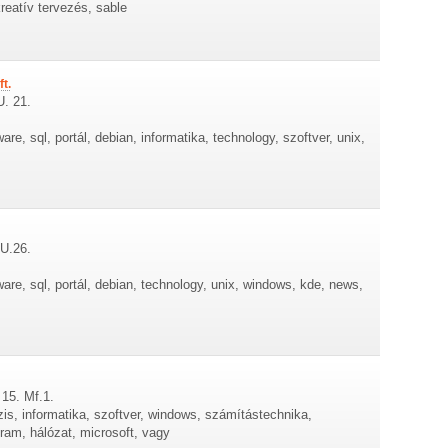
kreatív tervezés, sable
t.
U. 21.
are, sql, portál, debian, informatika, technology, szoftver, unix,
 U.26.
ware, sql, portál, debian, technology, unix, windows, kde, news,
 15. Mf.1.
zis, informatika, szoftver, windows, számítástechnika,
ram, hálózat, microsoft, vagy