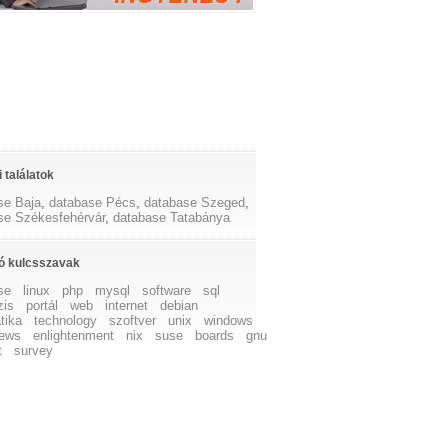
 találatok
se Baja
,
database Pécs
,
database Szeged
,
se Székesfehérvár
,
database Tatabánya
ó kulcsszavak
se
linux
php
mysql
software
sql
zis
portál
web
internet
debian
tika
technology
szoftver
unix
windows
ews
enlightenment
nix
suse
boards
gnu
t
survey