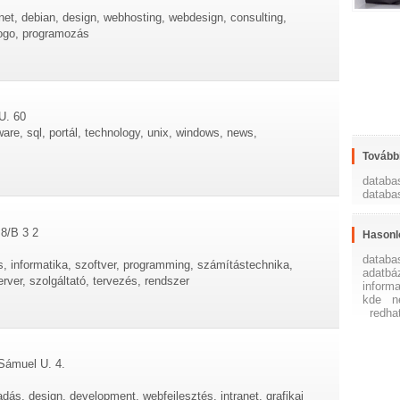
rnet, debian, design, webhosting, webdesign, consulting,
 logo, programozás
U. 60
ware, sql, portál, technology, unix, windows, news,
További
databa
databa
 8/B 3 2
Hasonl
databa
s, informatika, szoftver, programming, számítástechnika,
adatbá
rver, szolgáltató, tervezés, rendszer
informa
kde
n
redha
 Sámuel U. 4.
adás, design, development, webfejlesztés, intranet, grafikai