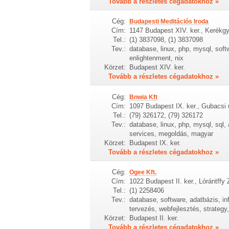
Tovább a részletes cégadatokhoz »
Cég:
Budapesti Meditációs Iroda
Cím:
1147 Budapest XIV. ker., Kerékgy
Tel.:
(1) 3837098, (1) 3837098
Tev.:
database, linux, php, mysql, soft
enlightenment, nix
Körzet:
Budapest XIV. ker.
Tovább a részletes cégadatokhoz »
Cég:
Bnwia Kft
Cím:
1097 Budapest IX. ker., Gubacsi 
Tel.:
(79) 326172, (79) 326172
Tev.:
database, linux, php, mysql, sql, 
services, megoldás, magyar
Körzet:
Budapest IX. ker.
Tovább a részletes cégadatokhoz »
Cég:
Ogee Kft.
Cím:
1022 Budapest II. ker., Lórántffy
Tel.:
(1) 2258406
Tev.:
database, software, adatbázis, in
tervezés, webfejlesztés, strategy
Körzet:
Budapest II. ker.
Tovább a részletes cégadatokhoz »