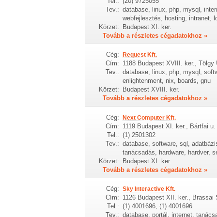
Tel.:
(20) 9725055
Tev.:
database, linux, php, mysql, inte
webfejlesztés, hosting, intranet,
Körzet:
Budapest XI. ker.
Tovább a részletes cégadatokhoz »
Cég:
Request Kft.
Cím:
1188 Budapest XVIII. ker., Tölgy 
Tev.:
database, linux, php, mysql, soft
enlightenment, nix, boards, gnu
Körzet:
Budapest XVIII. ker.
Tovább a részletes cégadatokhoz »
Cég:
Next Computer Kft.
Cím:
1119 Budapest XI. ker., Bártfai u.
Tel.:
(1) 2501302
Tev.:
database, software, sql, adatbázi
tanácsadás, hardware, hardver, se
Körzet:
Budapest XI. ker.
Tovább a részletes cégadatokhoz »
Cég:
Sky Interactive Kft.
Cím:
1126 Budapest XII. ker., Brassai
Tel.:
(1) 4001696, (1) 4001696
Tev.:
database, portál, internet, tanács