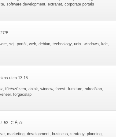
e, software development, extranet, corporate portals
 27/B.
are, sql, portál, web, debian, technology, unix, windows, kde,
okos utca 13-15.
z, fűrészüzem, ablak, window, forest, furniture, rakodólap,
veneer, forgácslap
U. 53. C Épül
tive, marketing, development, business, strategy, planning,