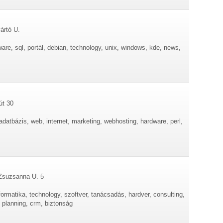
ártó U.
ware, sql, portál, debian, technology, unix, windows, kde, news,
út 30
adatbázis, web, internet, marketing, webhosting, hardware, perl,
 Zsuzsanna U. 5
formatika, technology, szoftver, tanácsadás, hardver, consulting,
, planning, crm, biztonság