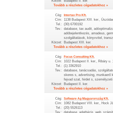
Körzet:
Budapest II. ker.
Tovább a részletes cégadatokhoz »
Cég:
Intertax Pro Kft.
Cím:
1138 Budapest XIII. ker., Úszódar
Tel.:
(30) 6700192
Tev.:
database, tax audit, adóoptimaliz
adóbejelentkezés, amadeus, germa
szolgáltatások, könyvvitel, trans
Körzet:
Budapest XIII. ker.
Tovább a részletes cégadatokhoz »
Cég:
Focus Consulting Kft.
Cím:
1022 Budapest II. ker., Ribáry u. 
Tel.:
(1) 3362910
Tev.:
database, tanácsadás, szolgáltató
skeres s, advertising, munkaerő 
fejvad szat, hirdet s, személyzeti
Körzet:
Budapest II. ker.
Tovább a részletes cégadatokhoz »
Cég:
Software Ag Magyarország Kft.
Cím:
1082 Budapest VIII. ker., Hock Já
Tel.:
(20) 5526113
Tev.:
database, adatbázis, web, számít