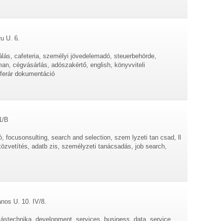
u U. 6.
álás, cafeteria, személyi jövedelemadó, steuerbehörde,
n, cégvásárlás, adószakértő, english, könyvviteli
zferár dokumentáció
1/B
, focusonsulting, search and selection, szem lyzeti tan csad, ll
közvetítés, adatb zis, személyzeti tanácsadás, job search,
nos U. 10. IV/8.
ástechnika, development, services, business, data, service,