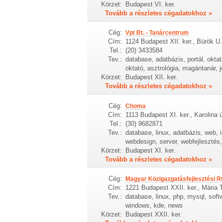
Körzet:
Budapest VI. ker.
Tovább a részletes cégadatokhoz »
Cég:
Vpt Bt. - Tanárcentrum
Cím:
1124 Budapest XII. ker., Bürök U.
Tel.:
(20) 3433584
Tev.:
database, adatbázis, portál, oktat
oktató, asztrológia, magántanár, j
Körzet:
Budapest XII. ker.
Tovább a részletes cégadatokhoz »
Cég:
Choma
Cím:
1113 Budapest XI. ker., Karolina ú
Tel.:
(30) 9682871
Tev.:
database, linux, adatbázis, web, 
webdesign, server, webfejlesztés,
Körzet:
Budapest XI. ker.
Tovább a részletes cégadatokhoz »
Cég:
Magyar Közigazgatásfejlesztési Rt
Cím:
1221 Budapest XXII. ker., Mária T
Tev.:
database, linux, php, mysql, softw
windows, kde, news
Körzet:
Budapest XXII. ker.