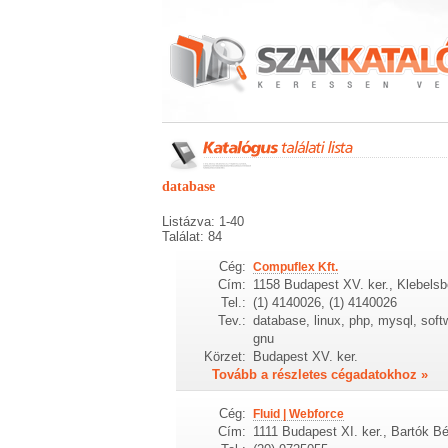
database
Listázva: 1-40
Találat: 84
Cég:
Compuflex Kft.
Cím:
1158 Budapest XV. ker., Klebelsb
Tel.:
(1) 4140026, (1) 4140026
Tev.:
database, linux, php, mysql, softw
gnu
Körzet:
Budapest XV. ker.
Tovább a részletes cégadatokhoz »
Cég:
Fluid | Webforce
Cím:
1111 Budapest XI. ker., Bartók Bé