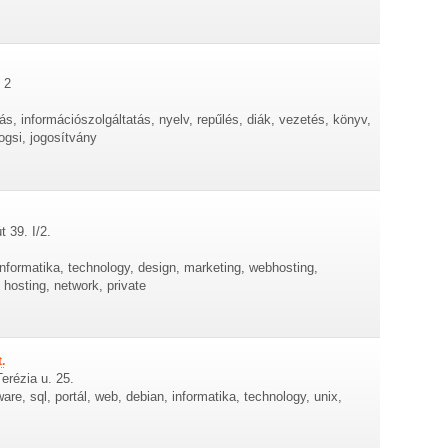
 2
ás, információszolgáltatás, nyelv, repűlés, diák, vezetés, könyv,
ogsi, jogosítvány
t 39. I/2.
informatika, technology, design, marketing, webhosting,
 hosting, network, private
.
erézia u. 25.
are, sql, portál, web, debian, informatika, technology, unix,