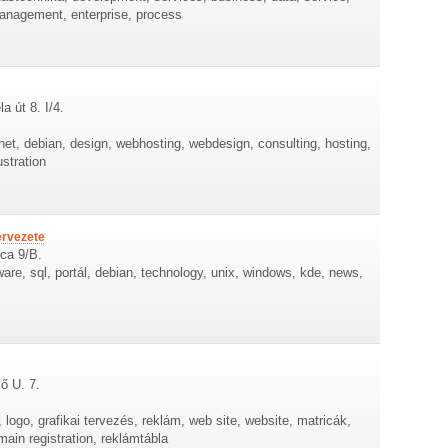
 management, enterprise, process
a út 8. I/4.
rnet, debian, design, webhosting, webdesign, consulting, hosting,
ustration
ervezete
tca 9/B.
ware, sql, portál, debian, technology, unix, windows, kde, news,
ő U. 7.
, logo, grafikai tervezés, reklám, web site, website, matricák,
ain registration, reklámtábla