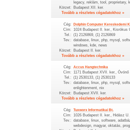
legacy, reklám, tool, proprietary, 
Körzet:
Budapest XII. ker.
Tovább a részletes cégadatokhoz »
Cég:
Dolphin Computer Kereskedemi Kf
Cím:
1024 Budapest II. ker., Kisrókus 
Tel.:
(1) 2126869, (1) 2126869
Tev.:
database, linux, php, mysql, softw
windows, kde, news
Körzet:
Budapest II. ker.
Tovább a részletes cégadatokhoz »
Cég:
Accus Hangtechnika
Cím:
1171 Budapest XVII. ker., Óvónő
Tel.:
(1) 2530133, (1) 2530133
Tev.:
database, linux, php, mysql, soft
enlightenment, nix
Körzet:
Budapest XVII. ker.
Tovább a részletes cégadatokhoz »
Cég:
Tuxworx Informatikai Bt.
Cím:
1026 Budapest II. ker., Hidász U.
Tev.:
database, linux, software, adatbá
webdesign, magyar, oktatás, prog