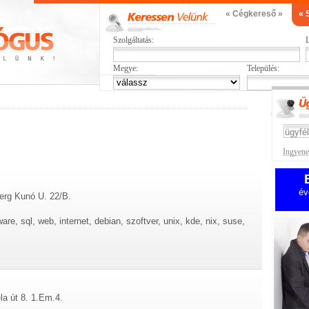
« Cégkereső »
« 
Szolgáltatás:
L
Megye:
Település:
Ingyenes
év
erg Kunó U. 22/B.
are, sql, web, internet, debian, szoftver, unix, kde, nix, suse,
la út 8. 1.Em.4.