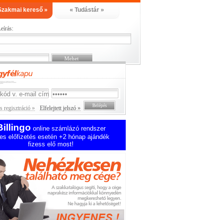
Szakmai kereső »
« Tudástár »
eírás:
 regisztráció »
Elfelejtett jelszó »
Billingo
online számlázó rendszer
es előfizetés esetén +2 hónap ajándék
fizess elő most!