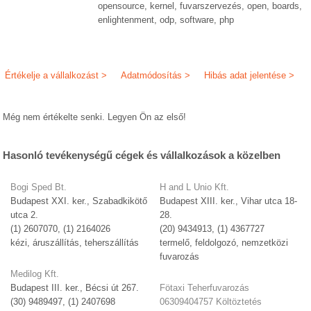
opensource, kernel, fuvarszervezés, open, boards,
enlightenment, odp, software, php
Értékelje a vállalkozást >
Adatmódosítás >
Hibás adat jelentése >
Még nem értékelte senki. Legyen Ön az első!
Hasonló tevékenységű cégek és vállalkozások a közelben
Bogi Sped Bt.
H and L Unio Kft.
Budapest XXI. ker., Szabadkikötő
Budapest XIII. ker., Vihar utca 18-
utca 2.
28.
(1) 2607070, (1) 2164026
(20) 9434913, (1) 4367727
kézi, áruszállítás, teherszállítás
termelő, feldolgozó, nemzetközi
fuvarozás
Medilog Kft.
Budapest III. ker., Bécsi út 267.
Fötaxi Teherfuvarozás
(30) 9489497, (1) 2407698
06309404757 Költöztetés