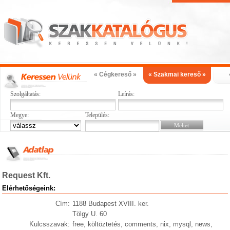
« Cégkereső »
« Szakmai kereső »
Szolgáltatás:
Leírás:
Megye:
Település:
Request Kft.
Elérhetőségeink:
Cím:
1188 Budapest XVIII. ker.
Tölgy U. 60
Kulcsszavak:
free, költöztetés, comments, nix, mysql, news,