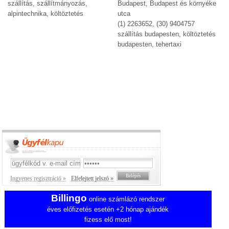
szállítás, szállítmányozás,
Budapest, Budapest és környéke
alpintechnika, költöztetés
utca
(1) 2263652, (30) 9404757
szállítás budapesten, költöztetés
budapesten, tehertaxi
Ingyenes regisztráció »
Elfelejtett jelszó »
Billingo
online számlázó rendszer
éves előfizetés esetén +2 hónap ajándék
fizess elő most!