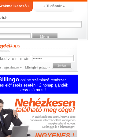
Szakmai kereső »
« Tudástár »
eírás:
 regisztráció »
Elfelejtett jelszó »
Billingo
online számlázó rendszer
es előfizetés esetén +2 hónap ajándék
fizess elő most!