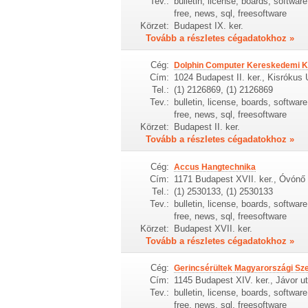
Tev.:
bulletin, license, boards, softwa
free, news, sql, freesoftware
Körzet:
Budapest IX. ker.
Tovább a részletes cégadatokhoz »
Cég:
Dolphin Computer Kereskedemi Kf
Cím:
1024 Budapest II. ker., Kisrókus 
Tel.:
(1) 2126869, (1) 2126869
Tev.:
bulletin, license, boards, softwa
free, news, sql, freesoftware
Körzet:
Budapest II. ker.
Tovább a részletes cégadatokhoz »
Cég:
Accus Hangtechnika
Cím:
1171 Budapest XVII. ker., Óvónő
Tel.:
(1) 2530133, (1) 2530133
Tev.:
bulletin, license, boards, softwa
free, news, sql, freesoftware
Körzet:
Budapest XVII. ker.
Tovább a részletes cégadatokhoz »
Cég:
Gerincsérültek Magyarországi Sz
Cím:
1145 Budapest XIV. ker., Jávor u
Tev.:
bulletin, license, boards, softwa
free, news, sql, freesoftware