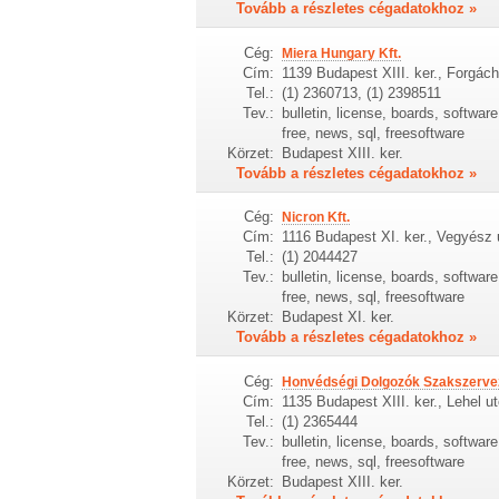
Tovább a részletes cégadatokhoz »
Cég:
Miera Hungary Kft.
Cím:
1139 Budapest XIII. ker., Forgách
Tel.:
(1) 2360713, (1) 2398511
Tev.:
bulletin, license, boards, softwa
free, news, sql, freesoftware
Körzet:
Budapest XIII. ker.
Tovább a részletes cégadatokhoz »
Cég:
Nicron Kft.
Cím:
1116 Budapest XI. ker., Vegyész 
Tel.:
(1) 2044427
Tev.:
bulletin, license, boards, softwa
free, news, sql, freesoftware
Körzet:
Budapest XI. ker.
Tovább a részletes cégadatokhoz »
Cég:
Honvédségi Dolgozók Szakszerve
Cím:
1135 Budapest XIII. ker., Lehel u
Tel.:
(1) 2365444
Tev.:
bulletin, license, boards, softwa
free, news, sql, freesoftware
Körzet:
Budapest XIII. ker.