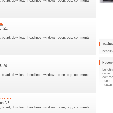
re, board, download, headlines, windows, open, odp, comments,
t.
U. 21.
re, board, download, headlines, windows, open, odp, comments,
További
headli
Hasonl
 U.26.
bulletin
downlo
re, board, download, headlines, windows, open, odp, comments,
comme
unix
downl
ervezete
tca 9/B.
re, board, download, headlines, windows, open, odp, comments,