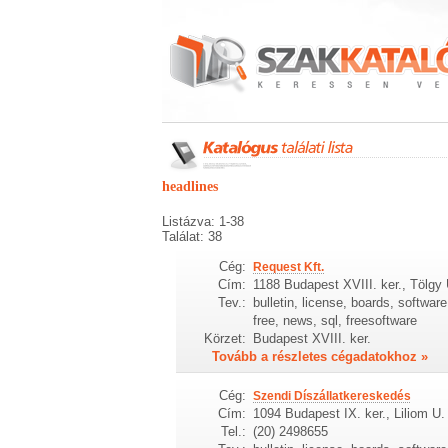
headlines
Listázva: 1-38
Találat: 38
Cég:
Request Kft.
Cím:
1188 Budapest XVIII. ker., Tölgy 
Tev.:
bulletin, license, boards, softwa
free, news, sql, freesoftware
Körzet:
Budapest XVIII. ker.
Tovább a részletes cégadatokhoz »
Cég:
Szendi Díszállatkereskedés
Cím:
1094 Budapest IX. ker., Liliom U.
Tel.:
(20) 2498655