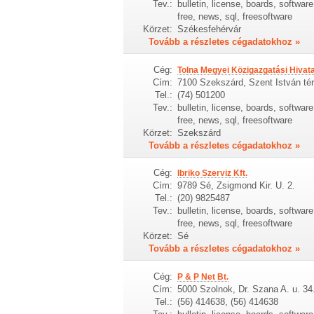
Tev.:
bulletin, license, boards, softwa
free, news, sql, freesoftware
Körzet:
Székesfehérvár
Tovább a részletes cégadatokhoz »
Cég:
Tolna Megyei Közigazgatási Hivata
Cím:
7100 Szekszárd, Szent István tér
Tel.:
(74) 501200
Tev.:
bulletin, license, boards, softwa
free, news, sql, freesoftware
Körzet:
Szekszárd
Tovább a részletes cégadatokhoz »
Cég:
Ibriko Szerviz Kft.
Cím:
9789 Sé, Zsigmond Kir. U. 2.
Tel.:
(20) 9825487
Tev.:
bulletin, license, boards, softwa
free, news, sql, freesoftware
Körzet:
Sé
Tovább a részletes cégadatokhoz »
Cég:
P & P Net Bt.
Cím:
5000 Szolnok, Dr. Szana A. u. 34
Tel.:
(56) 414638, (56) 414638