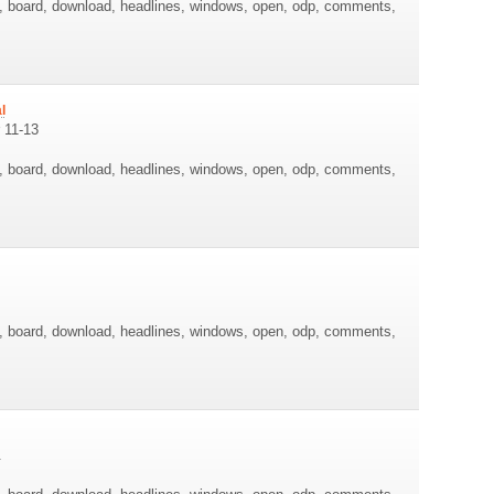
re, board, download, headlines, windows, open, odp, comments,
l
 11-13
re, board, download, headlines, windows, open, odp, comments,
re, board, download, headlines, windows, open, odp, comments,
.