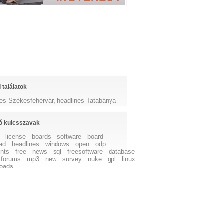
 találatok
nes Székesfehérvár
,
headlines Tatabánya
ó kulcsszavak
license
boards
software
board
ad
headlines
windows
open
odp
nts
free
news
sql
freesoftware
database
forums
mp3
new
survey
nuke
gpl
linux
oads