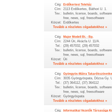
Cég:
Erdőkertesi Teleház
Cím:
2113 Erdőkertes, Báthori U. 1.
Tev.:
bulletin, license, boards, softwa
free, news, sql, freesoftware
Körzet:
Erdőkertes
Tovább a részletes cégadatokhoz »
Cég:
Major Modell Bt. - Bp.
Cím:
2244 Úri, Akácfa U. 11/A.
Tel.:
(29) 457032, (29) 457032
Tev.:
bulletin, license, boards, softwa
free, news, sql, freesoftware
Körzet:
Úri
Tovább a részletes cégadatokhoz »
Cég:
Gyöngyös-Mátra Takarékszövetke
Cím:
3035 Gyöngyöspata, Dózsa Gy. U
Tel.:
(37) 364112, (37) 364112
Tev.:
bulletin, license, boards, softwa
free, news, sql, freesoftware
Körzet:
Gyöngyöspata
Tovább a részletes cégadatokhoz »
Cég:
Informatikai Vezetők Társasága 