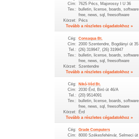
Cím:
7625 Pécs, Majorossy I U 36
Tev.:
bulletin, license, boards, softwa
free, news, sql, freesoftware
Körzet:
Pécs
Tovább a részletes cégadatokhoz »
Cég:
Consaqua Bt.
Cím:
2000 Szentendre, Bogdányi út 35
Tel.:
(26) 319947, (26) 319947
Tev.:
bulletin, license, boards, softwa
free, news, sql, freesoftware
Körzet:
Szentendre
Tovább a részletes cégadatokhoz »
Cég:
Nikó-Véd Bt.
Cím:
2030 Érd, Biró út 46/A
Tel.:
(20) 9514091
Tev.:
bulletin, license, boards, softwa
free, news, sql, freesoftware
Körzet:
Érd
Tovább a részletes cégadatokhoz »
Cég:
Grade Computers
Cím:
8000 Székesfehérvár, Selmeci út