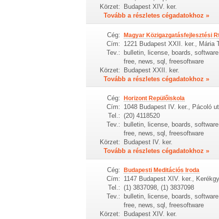
Körzet:
Budapest XIV. ker.
Tovább a részletes cégadatokhoz »
Cég:
Magyar Közigazgatásfejlesztési Rt
Cím:
1221 Budapest XXII. ker., Mária T
Tev.:
bulletin, license, boards, softwa
free, news, sql, freesoftware
Körzet:
Budapest XXII. ker.
Tovább a részletes cégadatokhoz »
Cég:
Horizont Repülőiskola
Cím:
1048 Budapest IV. ker., Pácoló u
Tel.:
(20) 4118520
Tev.:
bulletin, license, boards, softwa
free, news, sql, freesoftware
Körzet:
Budapest IV. ker.
Tovább a részletes cégadatokhoz »
Cég:
Budapesti Meditációs Iroda
Cím:
1147 Budapest XIV. ker., Kerékgy
Tel.:
(1) 3837098, (1) 3837098
Tev.:
bulletin, license, boards, softwa
free, news, sql, freesoftware
Körzet:
Budapest XIV. ker.