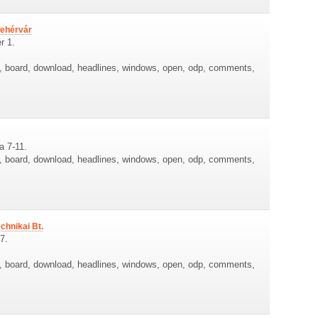
fehérvár
r 1.
re, board, download, headlines, windows, open, odp, comments,
a 7-11.
re, board, download, headlines, windows, open, odp, comments,
chnikai Bt.
7.
re, board, download, headlines, windows, open, odp, comments,