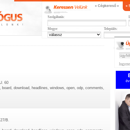
« Cégkereső »
« 
Szolgáltatás:
L
Megye:
Település:
Ingyenes
év
U. 60
re, board, download, headlines, windows, open, odp, comments,
 27/B.