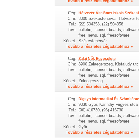
Tovább a részletes cégadatokhoz »
Cég:
Hétvezér Általános Iskola Székes
Cím:
8000 Székesfehérvár, Hétvezér té
Tel.:
(22) 504358, (22) 504358
Tev.:
bulletin, license, boards, softwa
free, news, sql, freesoftware
Körzet:
Székesfehérvár
Tovább a részletes cégadatokhoz »
Cég:
Zalai Nők Egyesülete
Cím:
8900 Zalaegerszeg, Kisfaludy utc
Tev.:
bulletin, license, boards, softwa
free, news, sql, freesoftware
Körzet:
Zalaegerszeg
Tovább a részletes cégadatokhoz »
Cég:
Digsys Informatikai És Számításte
Cím:
9030 Győr, Karinthy Frigyes utca 
Tel.:
(96) 416730, (96) 416730
Tev.:
bulletin, license, boards, softwa
free, news, sql, freesoftware
Körzet:
Győr
Tovább a részletes cégadatokhoz »