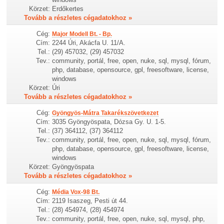
Körzet:
Erdőkertes
Tovább a részletes cégadatokhoz »
Cég:
Major Modell Bt. - Bp.
Cím:
2244 Úri, Akácfa U. 11/A.
Tel.:
(29) 457032, (29) 457032
Tev.:
community, portál, free, open, nuke, sql, mysql, fórum,
php, database, opensource, gpl, freesoftware, license,
windows
Körzet:
Úri
Tovább a részletes cégadatokhoz »
Cég:
Gyöngyös-Mátra Takarékszövetkezet
Cím:
3035 Gyöngyöspata, Dózsa Gy. U. 1-5.
Tel.:
(37) 364112, (37) 364112
Tev.:
community, portál, free, open, nuke, sql, mysql, fórum,
php, database, opensource, gpl, freesoftware, license,
windows
Körzet:
Gyöngyöspata
Tovább a részletes cégadatokhoz »
Cég:
Média Vox-98 Bt.
Cím:
2119 Isaszeg, Pesti út 44.
Tel.:
(28) 454974, (28) 454974
Tev.:
community, portál, free, open, nuke, sql, mysql, php,