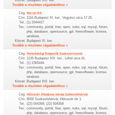
Körzet:
Budapest XIII. ker.
Tovább a részletes cégadatokhoz »
Cég:
Nicron Kft.
Cím:
1116 Budapest XI. ker., Vegyész utca 17-25.
Tel.:
(1) 2044427
Tev.:
community, portál, free, open, nuke, sql, mysql, fórum,
php, database, opensource, gpl, freesoftware, license,
windows
Körzet:
Budapest XI. ker.
Tovább a részletes cégadatokhoz »
Cég:
Honvédségi Dolgozók Szakszervezete
Cím:
1135 Budapest XIII. ker., Lehel utca 41.
Tel.:
(1) 2365444
Tev.:
community, portál, free, open, nuke, sql, mysql, fórum,
php, database, opensource, gpl, freesoftware, license,
windows
Körzet:
Budapest XIII. ker.
Tovább a részletes cégadatokhoz »
Cég:
Hétvezér Általános Iskola Székesfehérvár
Cím:
8000 Székesfehérvár, Hétvezér tér 1.
Tel.:
(22) 504358, (22) 504358
Tev.:
community, portál, free, open, nuke, sql, mysql, fórum,
php, database, opensource, gpl, freesoftware, license,