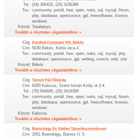
Tel.:
(34) 305425, (20) 3106386
Tev.:
community, portál, free, open, nuke, sql, mysql, fórum,
php, database, opensource, gpl, freesoftware, license,
windows
Körzet:
Tatabánya
Tovább a részletes cégadatokhoz »
Cég:
Kardhal-Computer Kft. Békés
Cím:
5630 Békés, Körös utca 4
Tev.:
community, portál, free, open, nuke, sql, mysql, php,
database, opensource, gpl, weblog, source, web, site
Körzet:
Békés
Tovább a részletes cégadatokhoz »
Cég:
Tomori Pál Főiskola
Cím:
6300 Kalocsa, Szent István Király út 2-4
Tel.:
(78) 564600, (20) 2419399
Tev.:
community, portál, free, open, nuke, sql, mysql, fórum,
php, database, opensource, gpl, freesoftware, license,
windows
Körzet:
Kalocsa
Tovább a részletes cégadatokhoz »
Cég:
Biatorbágy És Vidéke Takarékszövetkezet
Cím:
2051 Biatorbágy, Baross U. 5