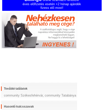
éves előfizetés esetén +2 hónap ajándék
fizess elő most!
További találatok
community Székesfehérvár
,
community Tatabánya
Hasonló kulcsszavak