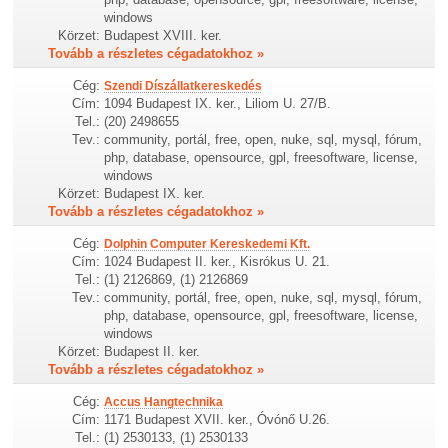
windows
Körzet:
Budapest XVIII. ker.
Tovább a részletes cégadatokhoz »
Cég:
Szendi Díszállatkereskedés
Cím:
1094 Budapest IX. ker., Liliom U. 27/B.
Tel.:
(20) 2498655
Tev.:
community, portál, free, open, nuke, sql, mysql, fórum,
php, database, opensource, gpl, freesoftware, license,
windows
Körzet:
Budapest IX. ker.
Tovább a részletes cégadatokhoz »
Cég:
Dolphin Computer Kereskedemi Kft.
Cím:
1024 Budapest II. ker., Kisrókus U. 21.
Tel.:
(1) 2126869, (1) 2126869
Tev.:
community, portál, free, open, nuke, sql, mysql, fórum,
php, database, opensource, gpl, freesoftware, license,
windows
Körzet:
Budapest II. ker.
Tovább a részletes cégadatokhoz »
Cég:
Accus Hangtechnika
Cím:
1171 Budapest XVII. ker., Óvónő U.26.
Tel.:
(1) 2530133, (1) 2530133