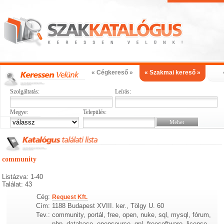
« Cégkereső »
« Szakmai kereső »
Szolgáltatás:
Leírás:
Megye:
Település:
community
Listázva: 1-40
Találat: 43
Cég:
Request Kft.
Cím:
1188 Budapest XVIII. ker., Tölgy U. 60
Tev.:
community, portál, free, open, nuke, sql, mysql, fórum,
php, database, opensource, gpl, freesoftware, license,