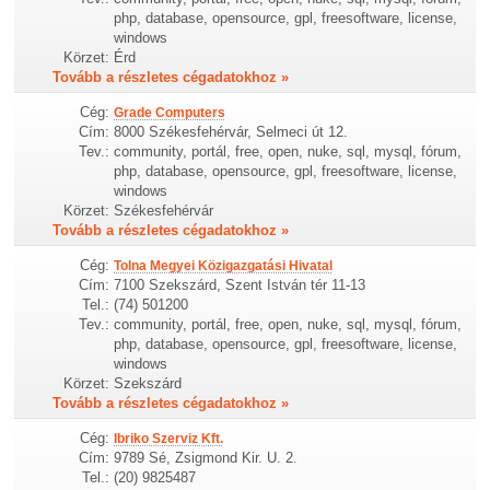
php, database, opensource, gpl, freesoftware, license,
windows
Körzet:
Érd
Tovább a részletes cégadatokhoz »
Cég:
Grade Computers
Cím:
8000 Székesfehérvár, Selmeci út 12.
Tev.:
community, portál, free, open, nuke, sql, mysql, fórum,
php, database, opensource, gpl, freesoftware, license,
windows
Körzet:
Székesfehérvár
Tovább a részletes cégadatokhoz »
Cég:
Tolna Megyei Közigazgatási Hivatal
Cím:
7100 Szekszárd, Szent István tér 11-13
Tel.:
(74) 501200
Tev.:
community, portál, free, open, nuke, sql, mysql, fórum,
php, database, opensource, gpl, freesoftware, license,
windows
Körzet:
Szekszárd
Tovább a részletes cégadatokhoz »
Cég:
Ibriko Szerviz Kft.
Cím:
9789 Sé, Zsigmond Kir. U. 2.
Tel.:
(20) 9825487