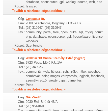
database, opensource, gpl, weblog, source, web, site
Körzet:
Isaszeg
Tovább a részletes cégadatokhoz »
Cég:
Consaqua Bt.
Cím:
2000 Szentendre, Bogdányi út 35 A Fs
Tel.:
(26) 319947, (26) 319947
Tev.:
community, portál, free, open, nuke, sql, mysql, fórum,
php, database, opensource, gpl, freesoftware, license,
windows
Körzet:
Szentendre
Tovább a részletes cégadatokhoz »
Cég:
Wellstar 3D Online Személyi Edző (Ingyen)
Cím:
6723 Pécs, Móré F.U.1/A
Tel.:
(70) 3409266
Tev.:
community, web, fitness, zsír, izület, fitbo, webshop,
dombóvár, solar, magas vérnyomás, legjobb, facebook,
személyi edző, viewty caps, díjmentes
Körzet:
Pécs
Tovább a részletes cégadatokhoz »
Cég:
Nikó-Véd Bt.
Cím:
2030 Érd, Biró út 46/A
Tel.:
(20) 9514091
Tev.:
community, portál, free, open, nuke, sql, mysql, fórum,