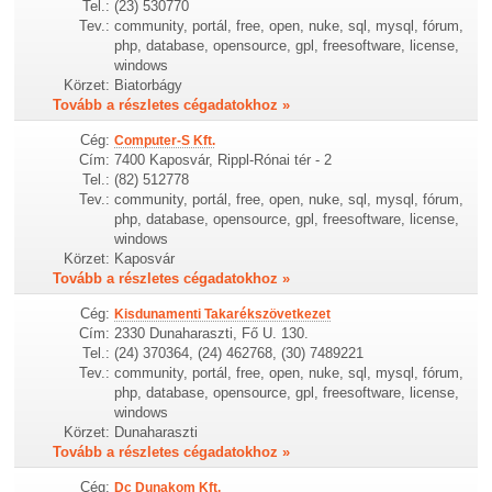
Tel.:
(23) 530770
Tev.:
community, portál, free, open, nuke, sql, mysql, fórum,
php, database, opensource, gpl, freesoftware, license,
windows
Körzet:
Biatorbágy
Tovább a részletes cégadatokhoz »
Cég:
Computer-S Kft.
Cím:
7400 Kaposvár, Rippl-Rónai tér - 2
Tel.:
(82) 512778
Tev.:
community, portál, free, open, nuke, sql, mysql, fórum,
php, database, opensource, gpl, freesoftware, license,
windows
Körzet:
Kaposvár
Tovább a részletes cégadatokhoz »
Cég:
Kisdunamenti Takarékszövetkezet
Cím:
2330 Dunaharaszti, Fő U. 130.
Tel.:
(24) 370364, (24) 462768, (30) 7489221
Tev.:
community, portál, free, open, nuke, sql, mysql, fórum,
php, database, opensource, gpl, freesoftware, license,
windows
Körzet:
Dunaharaszti
Tovább a részletes cégadatokhoz »
Cég:
Dc Dunakom Kft.