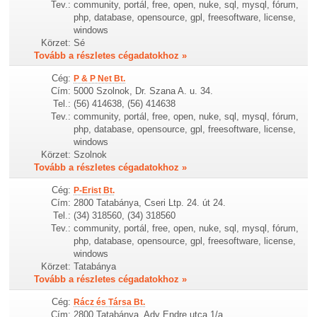
Tev.:
community, portál, free, open, nuke, sql, mysql, fórum,
php, database, opensource, gpl, freesoftware, license,
windows
Körzet:
Sé
Tovább a részletes cégadatokhoz »
Cég:
P & P Net Bt.
Cím:
5000 Szolnok, Dr. Szana A. u. 34.
Tel.:
(56) 414638, (56) 414638
Tev.:
community, portál, free, open, nuke, sql, mysql, fórum,
php, database, opensource, gpl, freesoftware, license,
windows
Körzet:
Szolnok
Tovább a részletes cégadatokhoz »
Cég:
P-Erist Bt.
Cím:
2800 Tatabánya, Cseri Ltp. 24. út 24.
Tel.:
(34) 318560, (34) 318560
Tev.:
community, portál, free, open, nuke, sql, mysql, fórum,
php, database, opensource, gpl, freesoftware, license,
windows
Körzet:
Tatabánya
Tovább a részletes cégadatokhoz »
Cég:
Rácz és Társa Bt.
Cím:
2800 Tatabánya, Ady Endre utca 1/a