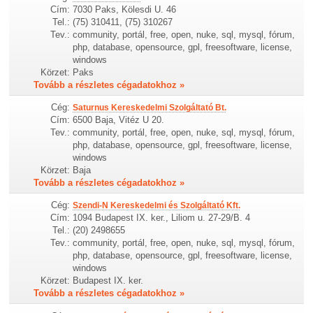
Cím:
7030 Paks, Kölesdi U. 46
Tel.:
(75) 310411, (75) 310267
Tev.:
community, portál, free, open, nuke, sql, mysql, fórum,
php, database, opensource, gpl, freesoftware, license,
windows
Körzet:
Paks
Tovább a részletes cégadatokhoz »
Cég:
Saturnus Kereskedelmi Szolgáltató Bt.
Cím:
6500 Baja, Vitéz U 20.
Tev.:
community, portál, free, open, nuke, sql, mysql, fórum,
php, database, opensource, gpl, freesoftware, license,
windows
Körzet:
Baja
Tovább a részletes cégadatokhoz »
Cég:
Szendi-N Kereskedelmi és Szolgáltató Kft.
Cím:
1094 Budapest IX. ker., Liliom u. 27-29/B. 4
Tel.:
(20) 2498655
Tev.:
community, portál, free, open, nuke, sql, mysql, fórum,
php, database, opensource, gpl, freesoftware, license,
windows
Körzet:
Budapest IX. ker.
Tovább a részletes cégadatokhoz »