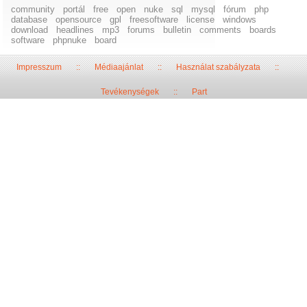
community
portál
free
open
nuke
sql
mysql
fórum
php
database
opensource
gpl
freesoftware
license
windows
download
headlines
mp3
forums
bulletin
comments
boards
software
phpnuke
board
Impresszum
::
Médiaajánlat
::
Használat szabályzata
::
Tevékenységek
::
Part