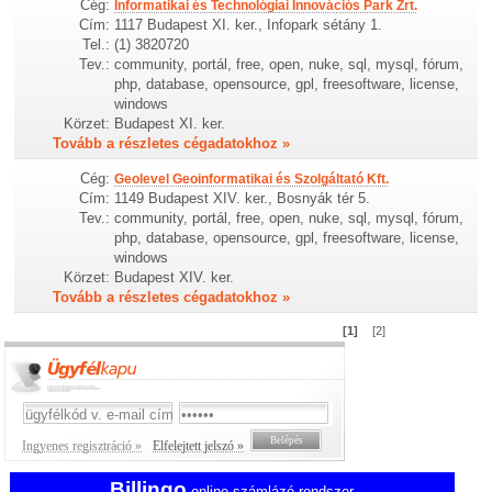
Cég:
Informatikai és Technológiai Innovációs Park Zrt.
Cím:
1117 Budapest XI. ker., Infopark sétány 1.
Tel.:
(1) 3820720
Tev.:
community, portál, free, open, nuke, sql, mysql, fórum,
php, database, opensource, gpl, freesoftware, license,
windows
Körzet:
Budapest XI. ker.
Tovább a részletes cégadatokhoz »
Cég:
Geolevel Geoinformatikai és Szolgáltató Kft.
Cím:
1149 Budapest XIV. ker., Bosnyák tér 5.
Tev.:
community, portál, free, open, nuke, sql, mysql, fórum,
php, database, opensource, gpl, freesoftware, license,
windows
Körzet:
Budapest XIV. ker.
Tovább a részletes cégadatokhoz »
[1]
[2]
Ingyenes regisztráció »
Elfelejtett jelszó »
Billingo
online számlázó rendszer