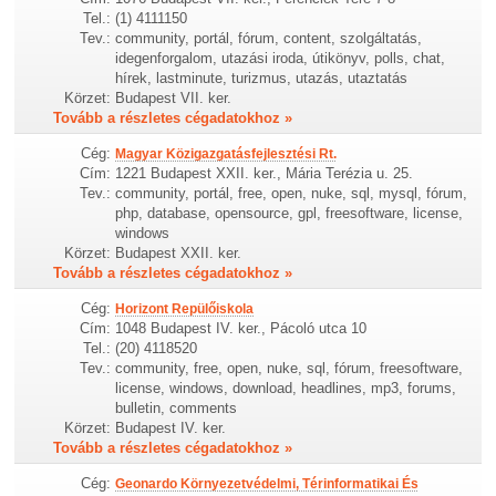
Tel.:
(1) 4111150
Tev.:
community, portál, fórum, content, szolgáltatás,
idegenforgalom, utazási iroda, útikönyv, polls, chat,
hírek, lastminute, turizmus, utazás, utaztatás
Körzet:
Budapest VII. ker.
Tovább a részletes cégadatokhoz »
Cég:
Magyar Közigazgatásfejlesztési Rt.
Cím:
1221 Budapest XXII. ker., Mária Terézia u. 25.
Tev.:
community, portál, free, open, nuke, sql, mysql, fórum,
php, database, opensource, gpl, freesoftware, license,
windows
Körzet:
Budapest XXII. ker.
Tovább a részletes cégadatokhoz »
Cég:
Horizont Repülőiskola
Cím:
1048 Budapest IV. ker., Pácoló utca 10
Tel.:
(20) 4118520
Tev.:
community, free, open, nuke, sql, fórum, freesoftware,
license, windows, download, headlines, mp3, forums,
bulletin, comments
Körzet:
Budapest IV. ker.
Tovább a részletes cégadatokhoz »
Cég:
Geonardo Környezetvédelmi, Térinformatikai És