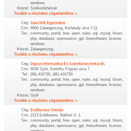
windows
Körzet:
Székesfehérvár
Tovább a részletes cégadatokhoz »
Cég:
Zalai Nők Egyesülete
Cím:
8900 Zalaegerszeg, Kisfaludy utca 7-11.
Tev.:
community, portál, free, open, nuke, sql, mysql, fórum,
php, database, opensource, gpl, freesoftware, license,
windows
Körzet:
Zalaegerszeg
Tovább a részletes cégadatokhoz »
Cég:
Digsys Informatikai És Számítástechnikai Bt.
Cím:
9030 Győr, Karinthy Frigyes utca 7.
Tel.:
(96) 416730, (96) 416730
Tev.:
community, portál, free, open, nuke, sql, mysql, fórum,
php, database, opensource, gpl, freesoftware, license,
windows
Körzet:
Győr
Tovább a részletes cégadatokhoz »
Cég:
Erdőkertesi Teleház
Cím:
2113 Erdőkertes, Báthori U. 1.
Tev.:
community, portál, free, open, nuke, sql, mysql, fórum,
php, database, opensource, gpl, freesoftware, license,
windows