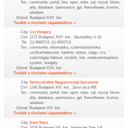
Tev.:
community, portál, free, open, nuke, sql, mysql, fórum,
php, database, opensource, gpl, freesoftware, license,
windows
Körzet:
Budapest XVII. ker.
Tovább a részletes cégadatokhoz »
Cég:
Ccs Hungary
Cím:
1172 Budapest XVII. ker., Jászladány U 10.
Tel.:
(1) 4560713, (1) 4560713
Tev.:
community, informatika, számítástechnika,
szoftverfejlesztés, hardver, raritan, cargo, ccs,
számítógép hálózat, ovislink, link, rendszerintegráció,
system, hungary
Körzet:
Budapest XVII. ker.
Tovább a részletes cégadatokhoz »
Cég:
Gerincsérültek Magyarországi Szervezete
Cím:
1145 Budapest XIV. ker., Jávor utca 9/B.
Tev.:
community, portál, free, open, nuke, sql, mysql, fórum,
php, database, opensource, gpl, freesoftware, license,
windows
Körzet:
Budapest XIV. ker.
Tovább a részletes cégadatokhoz »
Cég:
Domi Tours
Cím:
1076 Budapest VII. ker., Ferenciek Tere 7-8