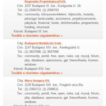
Regionális Projektfejlesztő Kft.
Cím:
1037 Budapest III. ker., Kunigunda U. 18.
Tel.:
(1) 2506703, (1) 2506703
Tev.:
community, környezetvédelem, fejlesztés, kutatás,
pénzügyi tanácsadás, assistance, projektszervezés,
pályázat, financial, funds, térinformatika, programmes,
funding, structural
Körzet:
Budapest III. ker.
Tovább a részletes cégadatokhoz »
Cég:
Budapesti Meditációs Iroda
Cím:
1147 Budapest XIV. ker., Kerékgyártó U.
Tel.:
(1) 3837098, (1) 3837098
Tev.:
community, portál, free, open, nuke, sql, mysql, fórum,
php, database, opensource, gpl, freesoftware, license,
windows
Körzet:
Budapest XIV. ker.
Tovább a részletes cégadatokhoz »
Cég:
Miera Hungary Kft.
Cím:
1139 Budapest XIII. ker., Forgách utca 9/a.
Tel.:
(1) 2360713, (1) 2398511
Tev.:
community, portál, free, open, nuke, sql, mysql, fórum,
php, database, opensource, gpl, freesoftware, license,
windows