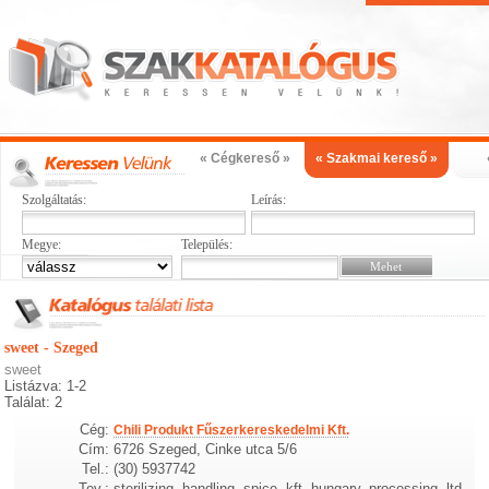
« Cégkereső »
« Szakmai kereső »
Szolgáltatás:
Leírás:
Megye:
Település:
sweet - Szeged
sweet
Listázva: 1-2
Találat: 2
Cég:
Chili Produkt Fűszerkereskedelmi Kft.
Cím:
6726 Szeged, Cinke utca 5/6
Tel.:
(30) 5937742
Tev.:
sterilizing, handling, spice, kft, hungary, processing, ltd,