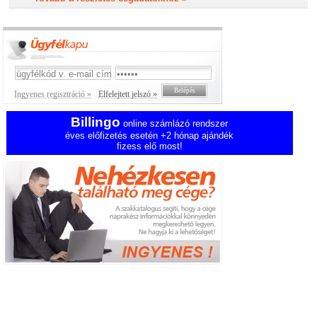
Ingyenes regisztráció »
Elfelejtett jelszó »
Billingo
online számlázó rendszer
éves előfizetés esetén +2 hónap ajándék
fizess elő most!