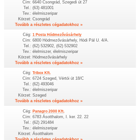
Cím:
6640 Csongrád, Szegedi út 27
Tel.:
(63) 481001
Tev.:
élelmiszeripar
Körzet:
Csongrád
Tovább a részletes cégadatokhoz »
Cég:
1 Posta Hódmezővásárhely
Cím:
6800 Hódmezővásárhely, Hódi Pál U. 4/A.
Tel.:
(62) 532902, (62) 532902
Tev.:
élelmiszer, élelmiszeripar
Körzet:
Hódmezővásárhely
Tovább a részletes cégadatokhoz »
Cég:
Tribox Kft.
Cím:
6724 Szeged, Vértói út 18/C
Tel.:
(62) 493046
Tev.:
élelmiszeripar
Körzet:
Szeged
Tovább a részletes cégadatokhoz »
Cég:
Panagro 2000 Kft.
Cím:
6783 Ásotthalom, I. ker. 22. 22
Tel.:
(62) 291484
Tev.:
élelmiszeripar
Körzet:
Ásotthalom
Tovább a részletes cégadatokhoz »