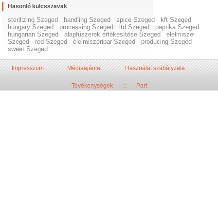
Hasonló kulcsszavak
sterilizing Szeged
handling Szeged
spice Szeged
kft Szeged
hungary Szeged
processing Szeged
ltd Szeged
paprika Szeged
hungarian Szeged
alapfűszerek értékesítése Szeged
élelmiszer
Szeged
red Szeged
élelmiszeripar Szeged
producing Szeged
sweet Szeged
Impresszum
::
Médiaajánlat
::
Használat szabályzata
::
Tevékenységek
::
Part