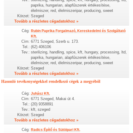
paprika, hungarian, alapfűszerek értékesítése,
élelmiszer, red, élelmiszeripar, producing, sweet
Körzet:
Szeged
Tovább a részletes cégadatokhoz »
Cég:
Rubin Paprika Forgalmazó, Kereskedelmi és Szolgáltató
Kft.
Cím:
6771 Szeged, Szerb u. 173.
Tel.:
(62) 406106
Tev.:
sterilizing, handling, spice, kft, hungary, processing, ltd,
paprika, hungarian, alapfűszerek értékesítése,
élelmiszer, red, élelmiszeripar, producing, sweet
Körzet:
Szeged
Tovább a részletes cégadatokhoz »
Hasonló tevékenységekkel rendelkező cégek a megyéből
Cég:
Juhász Kft.
Cím:
6771 Szeged, Makai út 4.
Tel.:
(20) 9358891
Tev.:
kft, szeged
Körzet:
Szeged
Tovább a részletes cégadatokhoz »
Cég:
Radics Építő és Sütöipari Kft.