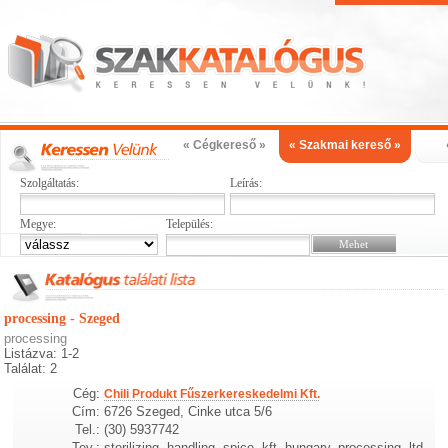
« Cégkereső »
« Szakmai kereső »
Szolgáltatás:
Leírás:
Megye:
Település:
processing - Szeged
processing
Listázva: 1-2
Találat: 2
Cég:
Chili Produkt Fűszerkereskedelmi Kft.
Cím:
6726 Szeged, Cinke utca 5/6
Tel.:
(30) 5937742
Tev.:
sterilizing, handling, spice, kft, hungary, processing, ltd,