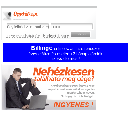
Ingyenes regisztráció »
Elfelejtett jelszó »
Billingo
online számlázó rendszer
éves előfizetés esetén +2 hónap ajándék
fizess elő most!