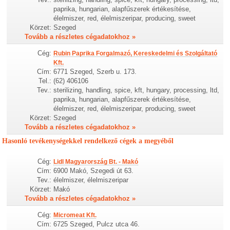
paprika, hungarian, alapfűszerek értékesítése,
élelmiszer, red, élelmiszeripar, producing, sweet
Körzet:
Szeged
Tovább a részletes cégadatokhoz »
Cég:
Rubin Paprika Forgalmazó, Kereskedelmi és Szolgáltató
Kft.
Cím:
6771 Szeged, Szerb u. 173.
Tel.:
(62) 406106
Tev.:
sterilizing, handling, spice, kft, hungary, processing, ltd,
paprika, hungarian, alapfűszerek értékesítése,
élelmiszer, red, élelmiszeripar, producing, sweet
Körzet:
Szeged
Tovább a részletes cégadatokhoz »
Hasonló tevékenységekkel rendelkező cégek a megyéből
Cég:
Lidl Magyarország Bt. - Makó
Cím:
6900 Makó, Szegedi út 63.
Tev.:
élelmiszer, élelmiszeripar
Körzet:
Makó
Tovább a részletes cégadatokhoz »
Cég:
Micromeat Kft.
Cím:
6725 Szeged, Pulcz utca 46.