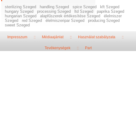
sterilizing Szeged
handling Szeged
spice Szeged
kft Szeged
hungary Szeged
processing Szeged
ltd Szeged
paprika Szeged
hungarian Szeged
alapfűszerek értékesítése Szeged
élelmiszer
Szeged
red Szeged
élelmiszeripar Szeged
producing Szeged
sweet Szeged
Impresszum
::
Médiaajánlat
::
Használat szabályzata
::
Tevékenységek
::
Part