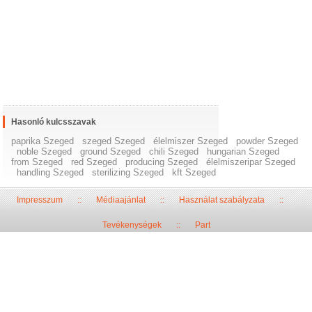
Hasonló kulcsszavak
paprika Szeged
szeged Szeged
élelmiszer Szeged
powder Szeged
noble Szeged
ground Szeged
chili Szeged
hungarian Szeged
from Szeged
red Szeged
producing Szeged
élelmiszeripar Szeged
handling Szeged
sterilizing Szeged
kft Szeged
Impresszum
::
Médiaajánlat
::
Használat szabályzata
::
Tevékenységek
::
Part