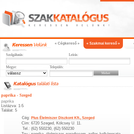
« Cégkereső »
« Szakmai kereső »
Szolgáltatás:
Leírás:
Megye:
Település:
paprika - Szeged
paprika
Listázva: 1-5
Találat: 5
Cég:
Plus Élelmiszer Diszkont Kft., Szeged
Cím:
6720 Szeged, Kölcsey U. 11.
Tel.:
(62) 550230, (62) 550230
Tev.:
paprika, élelmiszer, paradicsom, zeller, kelkáposzta,