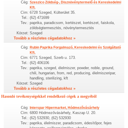
Cég:
Szeszico Zöldség-, Disznövénytermelő és Kereskedelmi
Kft.
Cím:
6728 Szeged, Külterület 35.
Tel.:
(62) 471699
Tev.:
paprika, paradicsom, kertészet, kertészet, faiskola,
zöldségtermesztés, növénytermesztés
Körzet:
Szeged
Tovább a részletes cégadatokhoz »
Cég:
Rubin Paprika Forgalmazó, Kereskedelmi és Szolgáltató
Kft.
Cím:
6771 Szeged, Szerb u. 173.
Tel.:
(62) 406106
Tev.:
paprika, szeged, élelmiszer, powder, noble, ground,
chili, hungarian, from, red, producing, élelmiszeripar,
handling, sterilizing, kft
Körzet:
Szeged
Tovább a részletes cégadatokhoz »
Hasonló tevékenységekkel rendelkező cégek a megyéből
Cég:
Interspar Hipermarket, Hódmezővásárhely
Cím:
6800 Hódmezővásárhely, Kaszap U. 20.
Tel.:
(62) 532930, (62) 532930
Tev.:
paprika, élelmiszer, paradicsom, édesítőpor, fejes