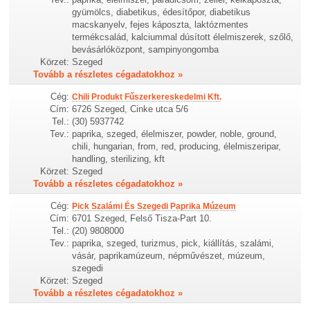
gyümölcs, diabetikus, édesítőpor, diabetikus
macskanyelv, fejes káposzta, laktózmentes
termékcsalád, kalciummal dúsított élelmiszerek, szőlő,
bevásárlóközpont, sampinyongomba
Körzet:
Szeged
Tovább a részletes cégadatokhoz »
Cég:
Chili Produkt Fűszerkereskedelmi Kft.
Cím:
6726 Szeged, Cinke utca 5/6
Tel.:
(30) 5937742
Tev.:
paprika, szeged, élelmiszer, powder, noble, ground,
chili, hungarian, from, red, producing, élelmiszeripar,
handling, sterilizing, kft
Körzet:
Szeged
Tovább a részletes cégadatokhoz »
Cég:
Pick Szalámi És Szegedi Paprika Múzeum
Cím:
6701 Szeged, Felső Tisza-Part 10.
Tel.:
(20) 9808000
Tev.:
paprika, szeged, turizmus, pick, kiállítás, szalámi,
vásár, paprikamúzeum, népművészet, múzeum,
szegedi
Körzet:
Szeged
Tovább a részletes cégadatokhoz »