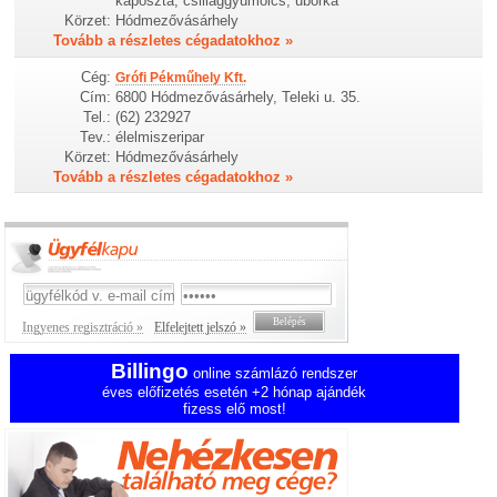
káposzta, csillaggyümölcs, uborka
Körzet:
Hódmezővásárhely
Tovább a részletes cégadatokhoz »
Cég:
Grófi Pékműhely Kft.
Cím:
6800 Hódmezővásárhely, Teleki u. 35.
Tel.:
(62) 232927
Tev.:
élelmiszeripar
Körzet:
Hódmezővásárhely
Tovább a részletes cégadatokhoz »
Ingyenes regisztráció »
Elfelejtett jelszó »
Billingo
online számlázó rendszer
éves előfizetés esetén +2 hónap ajándék
fizess elő most!