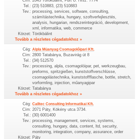
Cím:
2045 Törökbálint, Fürt U. Hrsz. 7774
Tel.:
(23) 510883, (23) 510883
Tev.:
processing, services, software, consulting,
számítástechnika, hungary, szoftverfejlesztés,
analysis, hungarian, rendszerintegráció, development,
xml, informatika, web, commerce
Körzet:
Törökbálint
Tovább a részletes cégadatokhoz »
Cég:
Alpla Müanyag Csomagolóipari Kft.
Cím:
2800 Tatabánya, Buzavirág út 8
Tel.:
(34) 512570
Tev.:
processing, alpla, csomagolóipar, pet, werkzeugbau,
preforms, spritzgießen, kunststoffverschlüsse,
csomagolástechnika, kunststoffflasche, bottle, stretch,
vorformling, injection, műanyagipar
Körzet:
Tatabánya
Tovább a részletes cégadatokhoz »
Cég:
Calltec Consulting Informatikai Kft.
Cím:
2071 Páty, Kökény utca 3734.
Tel.:
(30) 6001400
Tev.:
processing, management, services, systems,
consulting, hungary, data, content, ltd, security,
monitoring, integration, company, assurance, order
Körzet:
Páty