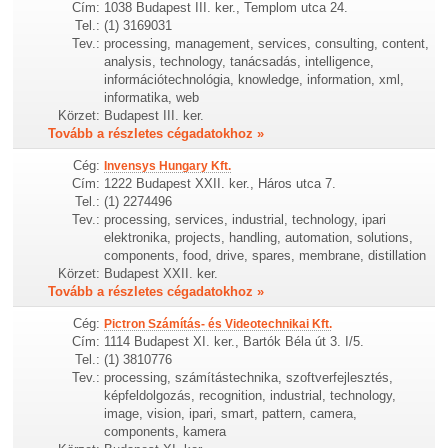
Cím:
1038 Budapest III. ker., Templom utca 24.
Tel.:
(1) 3169031
Tev.:
processing, management, services, consulting, content,
analysis, technology, tanácsadás, intelligence,
információtechnológia, knowledge, information, xml,
informatika, web
Körzet:
Budapest III. ker.
Tovább a részletes cégadatokhoz »
Cég:
Invensys Hungary Kft.
Cím:
1222 Budapest XXII. ker., Háros utca 7.
Tel.:
(1) 2274496
Tev.:
processing, services, industrial, technology, ipari
elektronika, projects, handling, automation, solutions,
components, food, drive, spares, membrane, distillation
Körzet:
Budapest XXII. ker.
Tovább a részletes cégadatokhoz »
Cég:
Pictron Számítás- és Videotechnikai Kft.
Cím:
1114 Budapest XI. ker., Bartók Béla út 3. I/5.
Tel.:
(1) 3810776
Tev.:
processing, számítástechnika, szoftverfejlesztés,
képfeldolgozás, recognition, industrial, technology,
image, vision, ipari, smart, pattern, camera,
components, kamera