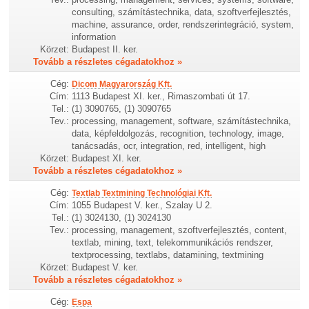
consulting, számítástechnika, data, szoftverfejlesztés,
machine, assurance, order, rendszerintegráció, system,
information
Körzet:
Budapest II. ker.
Tovább a részletes cégadatokhoz »
Cég:
Dicom Magyarország Kft.
Cím:
1113 Budapest XI. ker., Rimaszombati út 17.
Tel.:
(1) 3090765, (1) 3090765
Tev.:
processing, management, software, számítástechnika,
data, képfeldolgozás, recognition, technology, image,
tanácsadás, ocr, integration, red, intelligent, high
Körzet:
Budapest XI. ker.
Tovább a részletes cégadatokhoz »
Cég:
Textlab Textmining Technológiai Kft.
Cím:
1055 Budapest V. ker., Szalay U 2.
Tel.:
(1) 3024130, (1) 3024130
Tev.:
processing, management, szoftverfejlesztés, content,
textlab, mining, text, telekommunikációs rendszer,
textprocessing, textlabs, datamining, textmining
Körzet:
Budapest V. ker.
Tovább a részletes cégadatokhoz »
Cég:
Espa