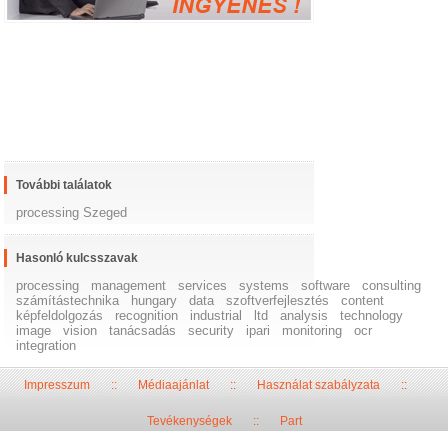
További találatok
processing Szeged
Hasonló kulcsszavak
processing
management
services
systems
software
consulting
számítástechnika
hungary
data
szoftverfejlesztés
content
képfeldolgozás
recognition
industrial
ltd
analysis
technology
image
vision
tanácsadás
security
ipari
monitoring
ocr
integration
Impresszum
::
Médiaajánlat
::
Használat szabályzata
::
Tevékenységek
::
Part