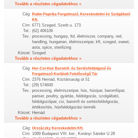
Tovább a részletes cégadatokhoz »
Cég:
Rubin Paprika Forgalmazó, Kereskedelmi és Szolgáltató
Kft.
Cím:
6771 Szeged, Szerb u. 173.
Tel.:
(62) 406106
Tev.:
processing, hungary, ltd, élelmiszer, company, red,
handling, hungarian, élelmiszeripar, kft, szeged, sweet,
asta, spice, sterilizing
Körzet:
Szeged
Tovább a részletes cégadatokhoz »
Cég:
Her-Csi-Hus Baromfi- és Sertésfeldolgozó és
Forgalmazó Korlátolt Felelősségű Tár
Cím:
2376 Hernád, Köztársaság út 51
Tel.:
(29) 574600
Tev.:
processing, élelmiszeripar, hús, húsipar, baromfiipar,
pariser, poultry, gyártás, feldolgozás, szolgáltató,
feldolgozóipar, csi, baromfi és sertésfeldolgozás,
értékesítés, húsfeldolgozási termék
Körzet:
Hernád
Tovább a részletes cégadatokhoz »
Cég:
Orszáczky Kereskedelmi Kft.
Cím:
1089 Budapest VIII. ker., Korányi Sándor U 28