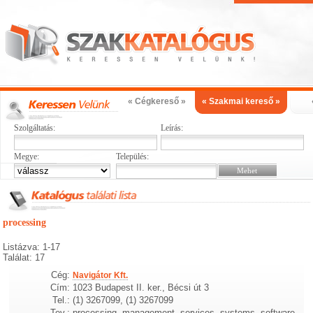
« Cégkereső »
« Szakmai kereső »
Szolgáltatás:
Leírás:
Megye:
Település:
processing
Listázva: 1-17
Találat: 17
Cég:
Navigátor Kft.
Cím:
1023 Budapest II. ker., Bécsi út 3
Tel.:
(1) 3267099, (1) 3267099
Tev.:
processing, management, services, systems, software,