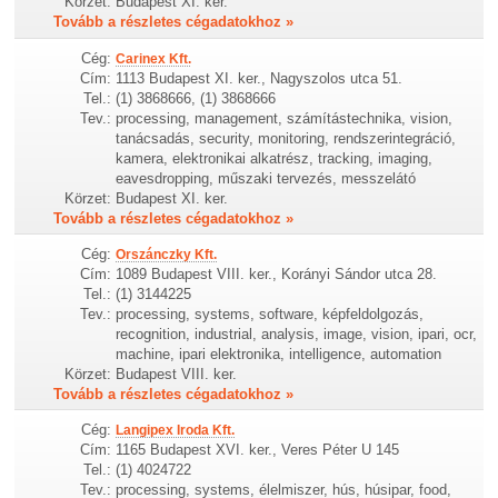
Körzet:
Budapest XI. ker.
Tovább a részletes cégadatokhoz »
Cég:
Carinex Kft.
Cím:
1113 Budapest XI. ker., Nagyszolos utca 51.
Tel.:
(1) 3868666, (1) 3868666
Tev.:
processing, management, számítástechnika, vision,
tanácsadás, security, monitoring, rendszerintegráció,
kamera, elektronikai alkatrész, tracking, imaging,
eavesdropping, műszaki tervezés, messzelátó
Körzet:
Budapest XI. ker.
Tovább a részletes cégadatokhoz »
Cég:
Orszánczky Kft.
Cím:
1089 Budapest VIII. ker., Korányi Sándor utca 28.
Tel.:
(1) 3144225
Tev.:
processing, systems, software, képfeldolgozás,
recognition, industrial, analysis, image, vision, ipari, ocr,
machine, ipari elektronika, intelligence, automation
Körzet:
Budapest VIII. ker.
Tovább a részletes cégadatokhoz »
Cég:
Langipex Iroda Kft.
Cím:
1165 Budapest XVI. ker., Veres Péter U 145
Tel.:
(1) 4024722
Tev.:
processing, systems, élelmiszer, hús, húsipar, food,