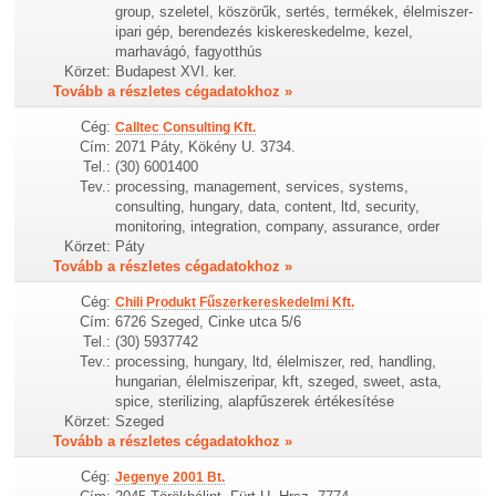
group, szeletel, köszörűk, sertés, termékek, élelmiszer-
ipari gép, berendezés kiskereskedelme, kezel,
marhavágó, fagyotthús
Körzet:
Budapest XVI. ker.
Tovább a részletes cégadatokhoz »
Cég:
Calltec Consulting Kft.
Cím:
2071 Páty, Kökény U. 3734.
Tel.:
(30) 6001400
Tev.:
processing, management, services, systems,
consulting, hungary, data, content, ltd, security,
monitoring, integration, company, assurance, order
Körzet:
Páty
Tovább a részletes cégadatokhoz »
Cég:
Chili Produkt Fűszerkereskedelmi Kft.
Cím:
6726 Szeged, Cinke utca 5/6
Tel.:
(30) 5937742
Tev.:
processing, hungary, ltd, élelmiszer, red, handling,
hungarian, élelmiszeripar, kft, szeged, sweet, asta,
spice, sterilizing, alapfűszerek értékesítése
Körzet:
Szeged
Tovább a részletes cégadatokhoz »
Cég:
Jegenye 2001 Bt.