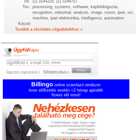
Tel.:
(1) 3144225, (1) 3248757
Tev.:
processing, systems, software, képfeldolgozás,
recognition, industrial, analysis, image, vision, ipari, ocr,
machine, ipari elektronika, intelligence, automation
Körzet:
Tovább a részletes cégadatokhoz »
Ingyenes regisztráció »
Elfelejtett jelszó »
Billingo
online számlázó rendszer
éves előfizetés esetén +2 hónap ajándék
fizess elő most!