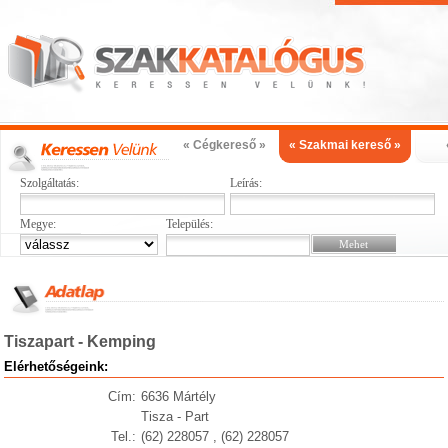
« Cégkereső »
« Szakmai kereső »
Szolgáltatás:
Leírás:
Megye:
Település:
Tiszapart - Kemping
Elérhetőségeink:
Cím:
6636 Mártély
Tisza - Part
Tel.:
(62) 228057 , (62) 228057