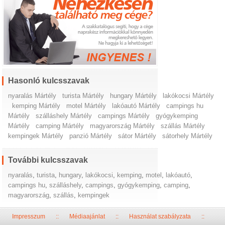
Hasonló kulcsszavak
nyaralás Mártély
turista Mártély
hungary Mártély
lakókocsi Mártély
kemping Mártély
motel Mártély
lakóautó Mártély
campings hu
Mártély
szálláshely Mártély
campings Mártély
gyógykemping
Mártély
camping Mártély
magyarország Mártély
szállás Mártély
kempingek Mártély
panzió Mártély
sátor Mártély
sátorhely Mártély
További kulcsszavak
nyaralás
,
turista
,
hungary
,
lakókocsi
,
kemping
,
motel
,
lakóautó
,
campings hu
,
szálláshely
,
campings
,
gyógykemping
,
camping
,
magyarország
,
szállás
,
kempingek
Impresszum
::
Médiaajánlat
::
Használat szabályzata
::