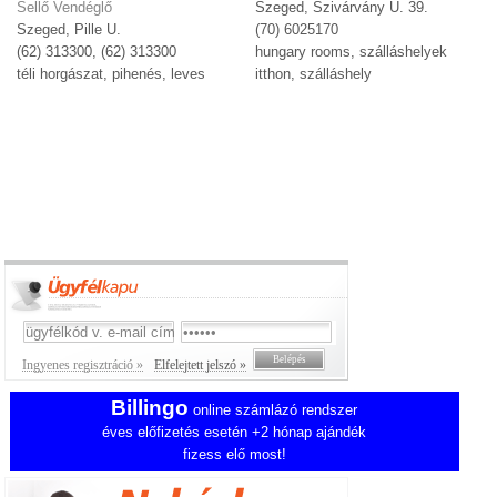
Sellő Vendéglő
Szeged, Szivárvány U. 39.
Szeged, Pille U.
(70) 6025170
(62) 313300, (62) 313300
hungary rooms, szálláshelyek
téli horgászat, pihenés, leves
itthon, szálláshely
Ingyenes regisztráció »
Elfelejtett jelszó »
Billingo
online számlázó rendszer
éves előfizetés esetén +2 hónap ajándék
fizess elő most!