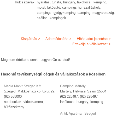
Kulcsszavak:
nyaralás, turista, hungary, lakókocsi, kemping,
motel, lakóautó, campings hu, szálláshely,
campings, gyógykemping, camping, magyarország,
szállás, kempingek
Kisajátítás >
Adatmódosítás >
Hibás adat jelentése >
Értékelje a vállalkozást >
Még nem értékelte senki. Legyen Ön az első!
Hasonló tevékenységű cégek és vállalkozások a közelben
Media Markt Szeged Kft.
Camping Mártély
Szeged, Makkosházi kö Körút 29.
Mártély, Helyrajzi Szám 15504
(62) 558000
(62) 228497, (62) 228497
notebookok, videokamera,
lakókocsi, hungary, kemping
hűtőszekrény
Antik Apartman Szeged