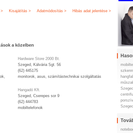
 >
Kisajátítás >
Adatmódosítás >
Hibás adat jelentése >
zások a közelben
Haso
Hardware Store 2000 Bt.
mobilt
Szeged, Kálvária Sgt. 56
szkenn
(62) 445175
hangfa
ok,
monitorok, asus, számítástechnikai szolgáltatás
műszak
Szege
Hangadó Kft.
centri
Szeged, Cserepes sor 9
porszí
(62) 444783
Szege
mobiltelefonok
Továb
notebo