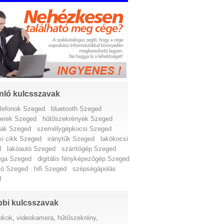
nló kulcsszavak
elefonok Szeged
bluetooth Szeged
erek Szeged
hűtőszekrények Szeged
lak Szeged
személygépkocsi Szeged
i cikk Szeged
iránytűk Szeged
lakókocsi
d
lakóautó Szeged
szárítógép Szeged
fuga Szeged
digitális fényképezőgép Szeged
vó Szeged
hifi Szeged
szépségápolás
d
bi kulcsszavak
okok
,
videokamera
,
hűtőszekrény
,