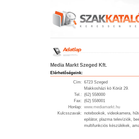
Media Markt Szeged Kft.
Elérhetőségeink:
Cím:
6723 Szeged
Makkosházi kö Körút 29.
Tel.:
(62) 558000
Fax:
(62) 558001
Honlap:
www.mediamarkt.hu
Kulcsszavak:
notebookok, videokamera, hűtő
epilátor, plazma televíziók, 
multifunkciós készülékek, ama