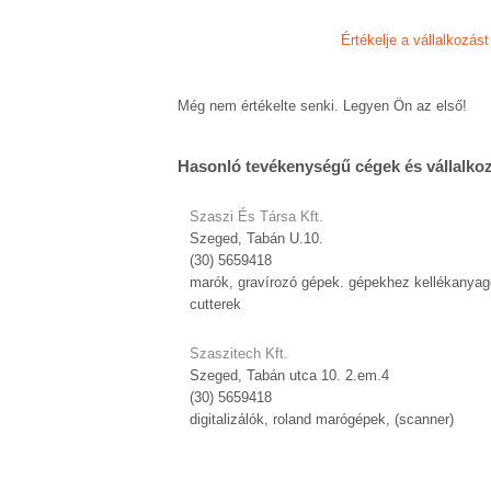
Értékelje a vállalkozást
Még nem értékelte senki. Legyen Ön az első!
Hasonló tevékenységű cégek és vállalko
Szaszi És Társa Kft.
Szeged, Tabán U.10.
(30) 5659418
marók, gravírozó gépek. gépekhez kellékanyag
cutterek
Szaszitech Kft.
Szeged, Tabán utca 10. 2.em.4
(30) 5659418
digitalizálók, roland marógépek, (scanner)