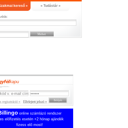
Szakmai kereső »
« Tudástár »
eírás:
 regisztráció »
Elfelejtett jelszó »
Billingo
online számlázó rendszer
es előfizetés esetén +2 hónap ajándék
fizess elő most!