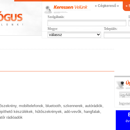
« Cégkereső »
« 
Szolgáltatás:
L
Megye:
Település:
Ingyenes
szekrény, mobiltelefonok, bluetooth, szkennerek, autórádiók,
beépíthető készülékek, hűtőszekrények, adó-vevők, hangfalak,
tőr rádióadók
év