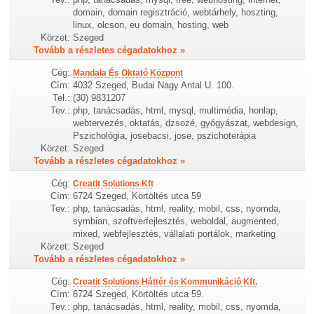
domain, domain regisztráció, webtárhely, hoszting,
linux, olcson, eu domain, hosting, web
Körzet:
Szeged
Tovább a részletes cégadatokhoz »
Cég:
Mandala És Oktató Központ
Cím:
4032 Szeged, Budai Nagy Antal U. 100.
Tel.:
(30) 9831207
Tev.:
php, tanácsadás, html, mysql, multimédia, honlap,
webtervezés, oktatás, dzsozé, gyógyászat, webdesign,
Pszichológia, josebacsi, jose, pszichoterápia
Körzet:
Szeged
Tovább a részletes cégadatokhoz »
Cég:
Creatit Solutions Kft
Cím:
6724 Szeged, Körtöltés utca 59
Tev.:
php, tanácsadás, html, reality, mobil, css, nyomda,
symbian, szoftverfejlesztés, weboldal, augmented,
mixed, webfejlesztés, vállalati portálok, marketing
Körzet:
Szeged
Tovább a részletes cégadatokhoz »
Cég:
Creatit Solutions Háttér és Kommunikáció Kft.
Cím:
6724 Szeged, Körtöltés utca 59.
Tev.:
php, tanácsadás, html, reality, mobil, css, nyomda,