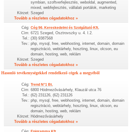
symbian, szoftverfejlesztés, weboldal, augmented,
mixed, webfejlesztés, vállalati portálok, marketing
Körzet:
Szeged
Tovább a részletes cégadatokhoz »
Cég:
Cég 96. Kereskedelmi és Szolgáltató Kft.
Cím:
6721 Szeged, Osztrovszky u. 4. I.2.
Tel.:
(30) 9387568
Tev.:
php, mysql, free, webhosting, internet, domain, domain
regisztráció, webtárhely, hoszting, linux, olcson, eu
domain, hosting, web, reklám
Körzet:
Szeged
Tovább a részletes cégadatokhoz »
Hasonló tevékenységekkel rendelkező cégek a megyéből
Cég:
Trend N°1 Bt.
Cím:
6800 Hódmezővásárhely, Klauzál utca 76
Tel.:
(62) 231126, (62) 231126
Tev.:
php, mysql, free, webhosting, internet, domain, domain
regisztráció, webtárhely, hoszting, linux, olcson, eu
domain, hosting, web, reklám
Körzet:
Hódmezővásárhely
Tovább a részletes cégadatokhoz »
Cég:
Epigramma Kft.