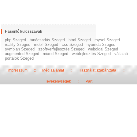
Hasonló kulcsszavak
php Szeged
tanácsadás Szeged
html Szeged
mysql Szeged
reality Szeged
mobil Szeged
css Szeged
nyomda Szeged
symbian Szeged
szoftverfejlesztés Szeged
weboldal Szeged
augmented Szeged
mixed Szeged
webfejlesztés Szeged
vállalati
portálok Szeged
Impresszum
::
Médiaajánlat
::
Használat szabályzata
::
Tevékenységek
::
Part