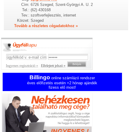
Cím:
6726 Szeged, Szent-Györgyi A. U. 2
Tel.:
(62) 430168
Tev.:
szoftverfejlesztés, internet
Körzet:
Szeged
Tovább a részletes cégadatokhoz »
Ingyenes regisztráció »
Elfelejtett jelszó »
Billingo
online számlázó rendszer
éves előfizetés esetén +2 hónap ajándék
fizess elő most!