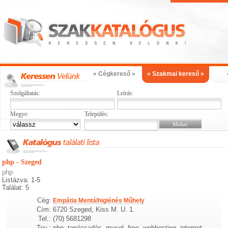
« Cégkereső »
« Szakmai kereső »
Szolgáltatás:
Leírás:
Megye:
Település:
php - Szeged
php
Listázva: 1-5
Találat: 5
Cég:
Empátia Mentálhigiénés Műhely
Cím:
6720 Szeged, Kiss M. U. 1.
Tel.:
(70) 5681298
Tev.:
php, tanácsadás, mysql, free, webhosting, internet,