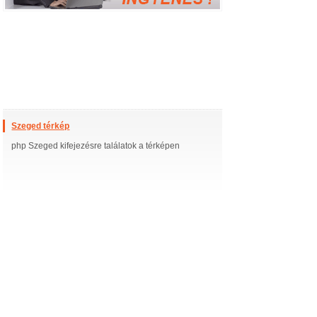
Szeged térkép
php Szeged kifejezésre találatok a térképen