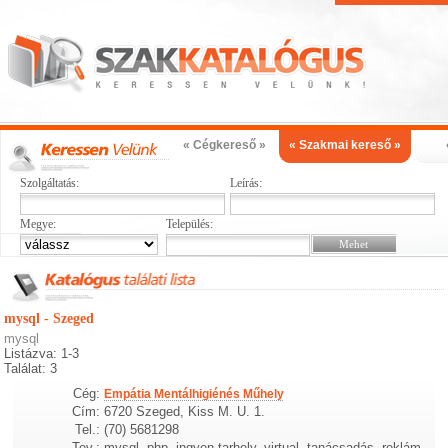
« Cégkereső »
« Szakmai kereső »
Szolgáltatás:
Leírás:
Megye:
Település:
mysql - Szeged
mysql
Listázva: 1-3
Találat: 3
Cég:
Empátia Mentálhigiénés Műhely
Cím:
6720 Szeged, Kiss M. U. 1.
Tel.:
(70) 5681298
Tev.:
mysql, php, ingyen tarhely, virtual, tanácsadás, reklám,