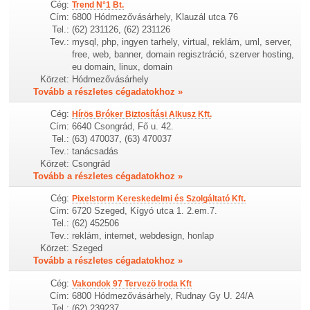
Cég:
Trend N°1 Bt.
Cím:
6800 Hódmezővásárhely, Klauzál utca 76
Tel.:
(62) 231126, (62) 231126
Tev.:
mysql, php, ingyen tarhely, virtual, reklám, uml, server,
free, web, banner, domain regisztráció, szerver hosting,
eu domain, linux, domain
Körzet:
Hódmezővásárhely
Tovább a részletes cégadatokhoz »
Cég:
Hírös Bróker Biztosítási Alkusz Kft.
Cím:
6640 Csongrád, Fő u. 42.
Tel.:
(63) 470037, (63) 470037
Tev.:
tanácsadás
Körzet:
Csongrád
Tovább a részletes cégadatokhoz »
Cég:
Pixelstorm Kereskedelmi és Szolgáltató Kft.
Cím:
6720 Szeged, Kígyó utca 1. 2.em.7.
Tel.:
(62) 452506
Tev.:
reklám, internet, webdesign, honlap
Körzet:
Szeged
Tovább a részletes cégadatokhoz »
Cég:
Vakondok 97 Tervezö Iroda Kft
Cím:
6800 Hódmezővásárhely, Rudnay Gy U. 24/A
Tel.:
(62) 239237