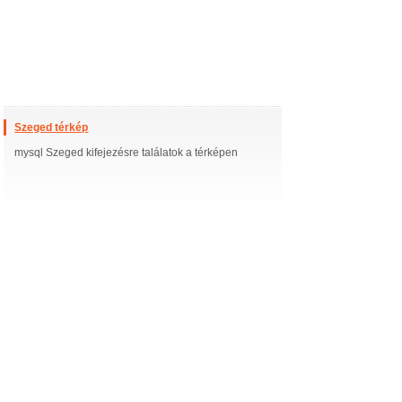
Szeged térkép
mysql Szeged kifejezésre találatok a térképen