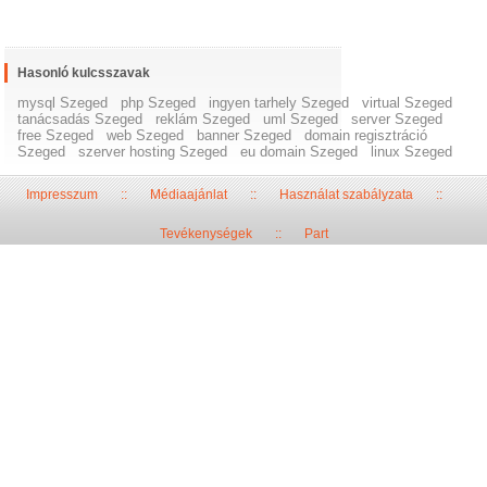
Hasonló kulcsszavak
mysql Szeged
php Szeged
ingyen tarhely Szeged
virtual Szeged
tanácsadás Szeged
reklám Szeged
uml Szeged
server Szeged
free Szeged
web Szeged
banner Szeged
domain regisztráció
Szeged
szerver hosting Szeged
eu domain Szeged
linux Szeged
Impresszum
::
Médiaajánlat
::
Használat szabályzata
::
Tevékenységek
::
Part