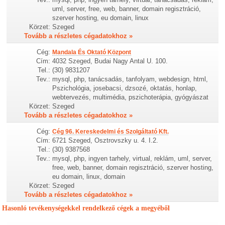
uml, server, free, web, banner, domain regisztráció,
szerver hosting, eu domain, linux
Körzet:
Szeged
Tovább a részletes cégadatokhoz »
Cég:
Mandala És Oktató Központ
Cím:
4032 Szeged, Budai Nagy Antal U. 100.
Tel.:
(30) 9831207
Tev.:
mysql, php, tanácsadás, tanfolyam, webdesign, html,
Pszichológia, josebacsi, dzsozé, oktatás, honlap,
webtervezés, multimédia, pszichoterápia, gyógyászat
Körzet:
Szeged
Tovább a részletes cégadatokhoz »
Cég:
Cég 96. Kereskedelmi és Szolgáltató Kft.
Cím:
6721 Szeged, Osztrovszky u. 4. I.2.
Tel.:
(30) 9387568
Tev.:
mysql, php, ingyen tarhely, virtual, reklám, uml, server,
free, web, banner, domain regisztráció, szerver hosting,
eu domain, linux, domain
Körzet:
Szeged
Tovább a részletes cégadatokhoz »
Hasonló tevékenységekkel rendelkező cégek a megyéből