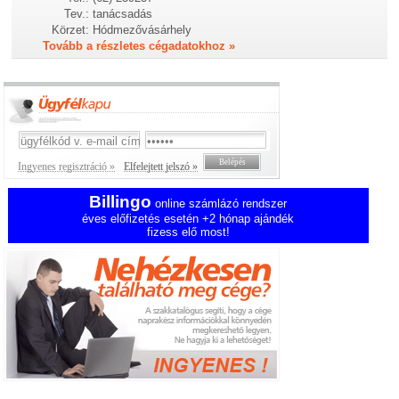
Tev.:
tanácsadás
Körzet:
Hódmezővásárhely
Tovább a részletes cégadatokhoz »
Ingyenes regisztráció »
Elfelejtett jelszó »
Billingo
online számlázó rendszer
éves előfizetés esetén +2 hónap ajándék
fizess elő most!