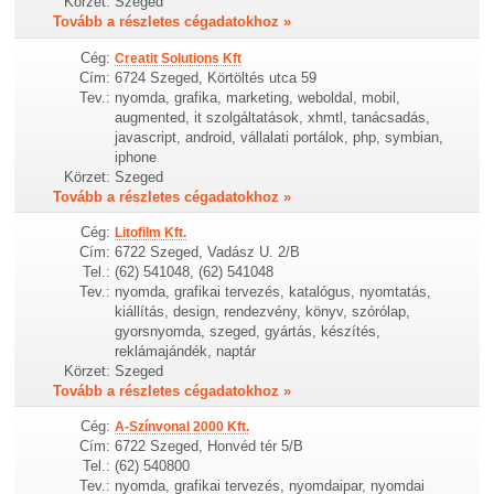
Körzet:
Szeged
Tovább a részletes cégadatokhoz »
Cég:
Creatit Solutions Kft
Cím:
6724 Szeged, Körtöltés utca 59
Tev.:
nyomda, grafika, marketing, weboldal, mobil,
augmented, it szolgáltatások, xhmtl, tanácsadás,
javascript, android, vállalati portálok, php, symbian,
iphone
Körzet:
Szeged
Tovább a részletes cégadatokhoz »
Cég:
Litofilm Kft.
Cím:
6722 Szeged, Vadász U. 2/B
Tel.:
(62) 541048, (62) 541048
Tev.:
nyomda, grafikai tervezés, katalógus, nyomtatás,
kiállítás, design, rendezvény, könyv, szórólap,
gyorsnyomda, szeged, gyártás, készítés,
reklámajándék, naptár
Körzet:
Szeged
Tovább a részletes cégadatokhoz »
Cég:
A-Színvonal 2000 Kft.
Cím:
6722 Szeged, Honvéd tér 5/B
Tel.:
(62) 540800
Tev.:
nyomda, grafikai tervezés, nyomdaipar, nyomdai