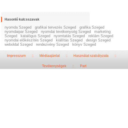
Hasonló kulcsszavak
nyomda Szeged
grafikai tervezés Szeged
grafika Szeged
nyomdaipar Szeged
nyomdai tevékenység Szeged
marketing
Szeged
katalógus Szeged
nyomtatás Szeged
reklám Szeged
nyomdai előkészítés Szeged
kiállítás Szeged
design Szeged
weboldal Szeged
rendezvény Szeged
könyv Szeged
Impresszum
::
Médiaajánlat
::
Használat szabályzata
::
Tevékenységek
::
Part