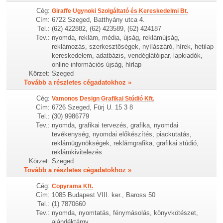
Cég:
Giraffe Ugynoki Szolgáltató és Kereskedelmi Bt.
Cím:
6722 Szeged, Batthyány utca 4.
Tel.:
(62) 422882, (62) 423589, (62) 424187
Tev.:
nyomda, reklám, média, újság, reklámújság,
reklámozás, szerkesztőségek, nyílászáró, hírek, hetilap
kereskedelem, adatbázis, vendéglátóipar, lapkiadók,
online információs újság, hírlap
Körzet:
Szeged
Tovább a részletes cégadatokhoz »
Cég:
Vamonos Design Grafikai Stúdió Kft.
Cím:
6726 Szeged, Fürj U. 15 3 8
Tel.:
(30) 9986779
Tev.:
nyomda, grafikai tervezés, grafika, nyomdai
tevékenység, nyomdai előkészítés, piackutatás,
reklámügynökségek, reklámgrafika, grafikai stúdió,
reklámkivitelezés
Körzet:
Szeged
Tovább a részletes cégadatokhoz »
Cég:
Copyrama Kft.
Cím:
1085 Budapest VIII. ker., Baross 50
Tel.:
(1) 7870660
Tev.:
nyomda, nyomtatás, fénymásolás, könyvkötészet,
ajándéktárgy