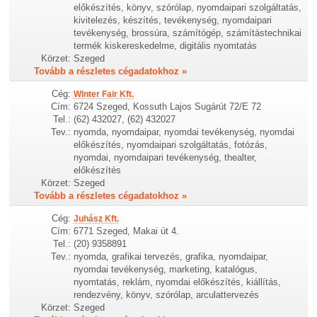
előkészítés, könyv, szórólap, nyomdaipari szolgáltatás,
kivitelezés, készítés, tevékenység, nyomdaipari
tevékenység, brossúra, számítógép, számítástechnikai
termék kiskereskedelme, digitális nyomtatás
Körzet:
Szeged
Tovább a részletes cégadatokhoz »
Cég:
Winter Fair Kft.
Cím:
6724 Szeged, Kossuth Lajos Sugárút 72/E 72
Tel.:
(62) 432027, (62) 432027
Tev.:
nyomda, nyomdaipar, nyomdai tevékenység, nyomdai
előkészítés, nyomdaipari szolgáltatás, fotózás,
nyomdai, nyomdaipari tevékenység, thealter,
előkészítés
Körzet:
Szeged
Tovább a részletes cégadatokhoz »
Cég:
Juhász Kft.
Cím:
6771 Szeged, Makai út 4.
Tel.:
(20) 9358891
Tev.:
nyomda, grafikai tervezés, grafika, nyomdaipar,
nyomdai tevékenység, marketing, katalógus,
nyomtatás, reklám, nyomdai előkészítés, kiállítás,
rendezvény, könyv, szórólap, arculattervezés
Körzet:
Szeged