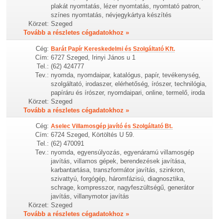
plakát nyomtatás, lézer nyomtatás, nyomtató patron,
színes nyomtatás, névjegykártya készítés
Körzet:
Szeged
Tovább a részletes cégadatokhoz »
Cég:
Barát Papír Kereskedelmi és Szolgáltató Kft.
Cím:
6727 Szeged, Irinyi János u 1
Tel.:
(62) 424777
Tev.:
nyomda, nyomdaipar, katalógus, papír, tevékenység,
szolgáltató, irodaszer, elérhetőség, írószer, technilógia,
papíráru és írószer, nyomdaipari, online, termelő, iroda
Körzet:
Szeged
Tovább a részletes cégadatokhoz »
Cég:
Aselec Villamosgép javító és Szolgáltató Bt.
Cím:
6724 Szeged, Körtöltés U 59.
Tel.:
(62) 470091
Tev.:
nyomda, egyensúlyozás, egyenáramú villamosgép
javítás, villamos gépek, berendezések javítása,
karbantartása, transzformátor javítás, szinkron,
szivattyú, forgógép, háromfázisú, diagnosztika,
schrage, kompresszor, nagyfeszültségű, generátor
javítás, villanymotor javítás
Körzet:
Szeged
Tovább a részletes cégadatokhoz »