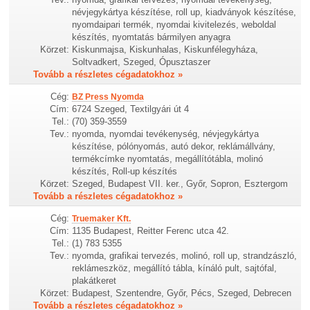
névjegykártya készítése, roll up, kiadványok készítése,
nyomdaipari termék, nyomdai kivitelezés, weboldal
készítés, nyomtatás bármilyen anyagra
Körzet:
Kiskunmajsa, Kiskunhalas, Kiskunfélegyháza,
Soltvadkert, Szeged, Ópusztaszer
Tovább a részletes cégadatokhoz »
Cég:
BZ Press Nyomda
Cím:
6724 Szeged, Textilgyári út 4
Tel.:
(70) 359-3559
Tev.:
nyomda, nyomdai tevékenység, névjegykártya
készítése, pólónyomás, autó dekor, reklámállvány,
termékcímke nyomtatás, megállítótábla, molinó
készítés, Roll-up készítés
Körzet:
Szeged, Budapest VII. ker., Győr, Sopron, Esztergom
Tovább a részletes cégadatokhoz »
Cég:
Truemaker Kft.
Cím:
1135 Budapest, Reitter Ferenc utca 42.
Tel.:
(1) 783 5355
Tev.:
nyomda, grafikai tervezés, molinó, roll up, strandzászló,
reklámeszköz, megállító tábla, kínáló pult, sajtófal,
plakátkeret
Körzet:
Budapest, Szentendre, Győr, Pécs, Szeged, Debrecen
Tovább a részletes cégadatokhoz »