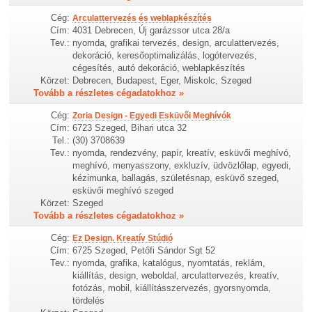
Cég:
Arculattervezés és weblapkészítés
Cím:
4031 Debrecen, Új garázssor utca 28/a
Tev.:
nyomda, grafikai tervezés, design, arculattervezés,
dekoráció, keresőoptimalizálás, logótervezés,
cégesítés, autó dekoráció, weblapkészítés
Körzet:
Debrecen, Budapest, Eger, Miskolc, Szeged
Tovább a részletes cégadatokhoz »
Cég:
Zoria Design - Egyedi Esküvői Meghívók
Cím:
6723 Szeged, Bihari utca 32
Tel.:
(30) 3708639
Tev.:
nyomda, rendezvény, papír, kreatív, esküvői meghívó,
meghívó, menyasszony, exkluzív, üdvözlőlap, egyedi,
kézimunka, ballagás, születésnap, esküvő szeged,
esküvői meghívó szeged
Körzet:
Szeged
Tovább a részletes cégadatokhoz »
Cég:
Ez Design. Kreatív Stúdió
Cím:
6725 Szeged, Petőfi Sándor Sgt 52
Tev.:
nyomda, grafika, katalógus, nyomtatás, reklám,
kiállítás, design, weboldal, arculattervezés, kreatív,
fotózás, mobil, kiállításszervezés, gyorsnyomda,
tördelés