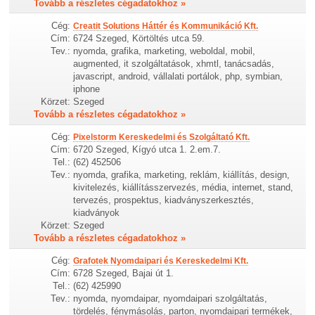
Tovább a részletes cégadatokhoz »
Cég:
Creatit Solutions Háttér és Kommunikáció Kft.
Cím:
6724 Szeged, Körtöltés utca 59.
Tev.:
nyomda, grafika, marketing, weboldal, mobil,
augmented, it szolgáltatások, xhmtl, tanácsadás,
javascript, android, vállalati portálok, php, symbian,
iphone
Körzet:
Szeged
Tovább a részletes cégadatokhoz »
Cég:
Pixelstorm Kereskedelmi és Szolgáltató Kft.
Cím:
6720 Szeged, Kígyó utca 1. 2.em.7.
Tel.:
(62) 452506
Tev.:
nyomda, grafika, marketing, reklám, kiállítás, design,
kivitelezés, kiállításszervezés, média, internet, stand,
tervezés, prospektus, kiadványszerkesztés,
kiadványok
Körzet:
Szeged
Tovább a részletes cégadatokhoz »
Cég:
Grafotek Nyomdaipari és Kereskedelmi Kft.
Cím:
6728 Szeged, Bajai út 1.
Tel.:
(62) 425990
Tev.:
nyomda, nyomdaipar, nyomdaipari szolgáltatás,
tördelés, fénymásolás, parton, nyomdaipari termékek,