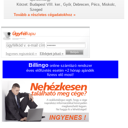
Körzet:
Budapest VIII. ker., Győr, Debrecen, Pécs, Miskolc,
Szeged
Tovább a részletes cégadatokhoz »
Ingyenes regisztráció »
Elfelejtett jelszó »
Billingo
online számlázó rendszer
éves előfizetés esetén +2 hónap ajándék
fizess elő most!