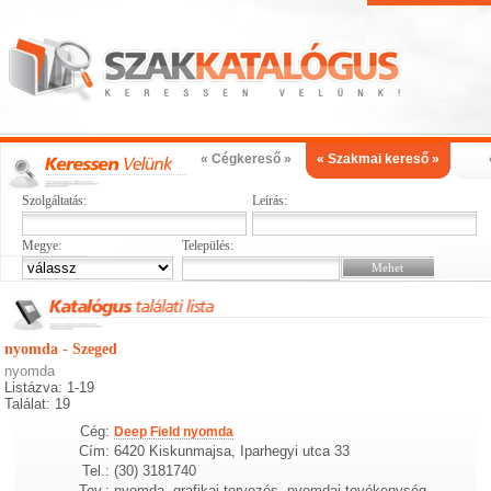
« Cégkereső »
« Szakmai kereső »
Szolgáltatás:
Leírás:
Megye:
Település:
nyomda - Szeged
nyomda
Listázva: 1-19
Találat: 19
Cég:
Deep Field nyomda
Cím:
6420 Kiskunmajsa, Iparhegyi utca 33
Tel.:
(30) 3181740
Tev.:
nyomda, grafikai tervezés, nyomdai tevékenység,