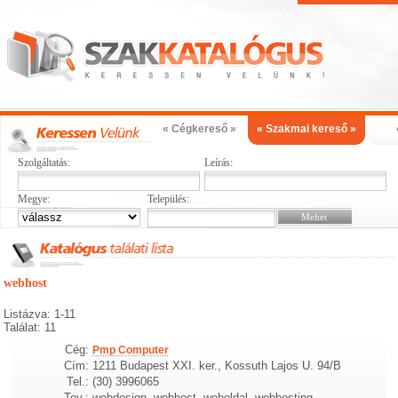
« Cégkereső »
« Szakmai kereső »
Szolgáltatás:
Leírás:
Megye:
Település:
webhost
Listázva: 1-11
Találat: 11
Cég:
Pmp Computer
Cím:
1211 Budapest XXI. ker., Kossuth Lajos U. 94/B
Tel.:
(30) 3996065
Tev.:
webdesign, webhost, weboldal, webhosting,