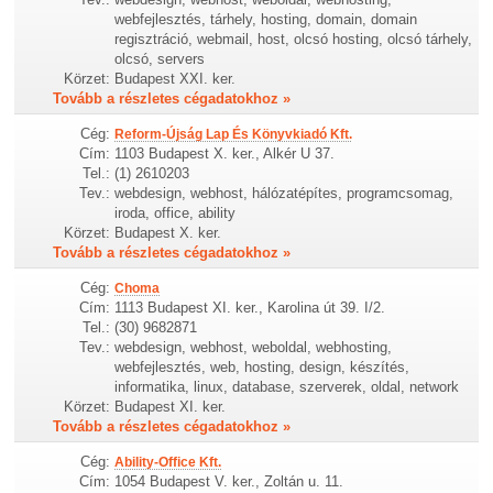
webfejlesztés, tárhely, hosting, domain, domain
regisztráció, webmail, host, olcsó hosting, olcsó tárhely,
olcsó, servers
Körzet:
Budapest XXI. ker.
Tovább a részletes cégadatokhoz »
Cég:
Reform-Újság Lap És Könyvkiadó Kft.
Cím:
1103 Budapest X. ker., Alkér U 37.
Tel.:
(1) 2610203
Tev.:
webdesign, webhost, hálózatépítes, programcsomag,
iroda, office, ability
Körzet:
Budapest X. ker.
Tovább a részletes cégadatokhoz »
Cég:
Choma
Cím:
1113 Budapest XI. ker., Karolina út 39. I/2.
Tel.:
(30) 9682871
Tev.:
webdesign, webhost, weboldal, webhosting,
webfejlesztés, web, hosting, design, készítés,
informatika, linux, database, szerverek, oldal, network
Körzet:
Budapest XI. ker.
Tovább a részletes cégadatokhoz »
Cég:
Ability-Office Kft.
Cím:
1054 Budapest V. ker., Zoltán u. 11.