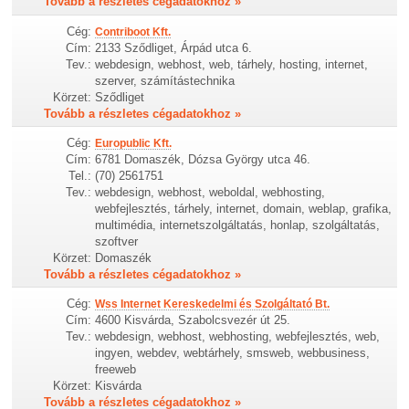
Tovább a részletes cégadatokhoz »
Cég:
Contriboot Kft.
Cím:
2133 Sződliget, Árpád utca 6.
Tev.:
webdesign, webhost, web, tárhely, hosting, internet,
szerver, számítástechnika
Körzet:
Sződliget
Tovább a részletes cégadatokhoz »
Cég:
Europublic Kft.
Cím:
6781 Domaszék, Dózsa György utca 46.
Tel.:
(70) 2561751
Tev.:
webdesign, webhost, weboldal, webhosting,
webfejlesztés, tárhely, internet, domain, weblap, grafika,
multimédia, internetszolgáltatás, honlap, szolgáltatás,
szoftver
Körzet:
Domaszék
Tovább a részletes cégadatokhoz »
Cég:
Wss Internet Kereskedelmi és Szolgáltató Bt.
Cím:
4600 Kisvárda, Szabolcsvezér út 25.
Tev.:
webdesign, webhost, webhosting, webfejlesztés, web,
ingyen, webdev, webtárhely, smsweb, webbusiness,
freeweb
Körzet:
Kisvárda
Tovább a részletes cégadatokhoz »