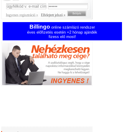
Ingyenes regisztráció »
Elfelejtett jelszó »
Billingo
online számlázó rendszer
éves előfizetés esetén +2 hónap ajándék
fizess elő most!