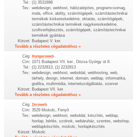
Tel.:
(1) 3531898
Tev.:
webdesign, webhost, hálózatépítes, programcsomag,
iroda, office, ability, számítógépek, számítástechnikai
termékek kiskereskedelme, oktatás, számítógépek,
számítástechnikai termékek nagykereskedelme,
szoftverfejlesztés, számítógépek, számítástechnikai
termékek gyártása
Körzet:
Budapest V. ker.
Tovább a részletes cégadatokhoz »
Cég:
Hungaroweb
Cím:
1071 Budapest VII. ker., Dózsa György út 8.
Tel.:
(1) 2232813, (1) 2232813
Tev.:
webdesign, webhost, weboldal, webhosting, web,
tárhely, design, internet, domain, weblap, informatika,
grafika, multimédia, internetszolgáltatás, szerver
Körzet:
Budapest VII. ker.
Tovább a részletes cégadatokhoz »
Cég:
Zeroweb
Cím:
3529 Miskolc, Fenyő
Tev.:
webdesign, webhost, weboldal, készítés, weblap,
honlap, bérlés, szolnok, webáruház, szentes, webshop,
weblapkészítés, miskolc, honlapkészítés
Körzet:
Miskolc