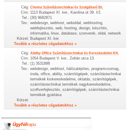
Cég:
Choma Számítástechnikai és Szolgáltató Bt.
Cím:
1113 Budapest XI. ker., Karolina út 39. I/2.
Tel.:
(30) 9682871
Tev.:
webdesign, webhost, weboldal, webhosting,
webfejlesztés, web, hosting, design, készítés,
informatika, linux, database, szerverek, oldal, network
Körzet:
Budapest XI. ker.
Tovább a részletes cégadatokhoz »
Cég:
Ability-Office Számítástechnikai és Kereskedelmi Kft.
Cím:
1054 Budapest V. ker., Zoltán utca 13.
Tel.:
(1) 3531898
Tev.:
webdesign, webhost, hálózatépítes, programcsomag,
iroda, office, ability, számítógépek, számítástechnikai
termékek kiskereskedelme, oktatás, számítógépek,
számítástechnikai termékek nagykereskedelme,
szoftverfejlesztés, számítógépek, számítástechnikai
termékek gyártása
Körzet:
Tovább a részletes cégadatokhoz »