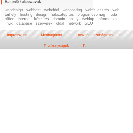
Hasonló kulcsszavak
webdesign
webhost
weboldal
webhosting
webfejlesztés
web
tárhely
hosting
design
hálózatépítes
programcsomag
iroda
office
internet
készítés
domain
ability
weblap
informatika
linux
database
szerverek
oldal
network
SEO
Impresszum
::
Médiaajánlat
::
Használat szabályzata
::
Tevékenységek
::
Part